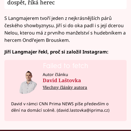
dospět, říká herec
S Langmajerem tvoří jeden z nejkrásnějších párů
českého showbyznysu. Jiří si do oka padl i s její dcerou
Nelou, kterou má z prvního manželství s hudebníkem a
hercem Ondřejem Brouskem.
Jiří Langmajer řekl, proč si založil Instagram:
Failed to fetch
Autor článku
David Laštovka
Všechny články autora
David v rámci CNN Prima NEWS píše především o
dění na domácí scéně. (david.lastovka@iprima.cz)