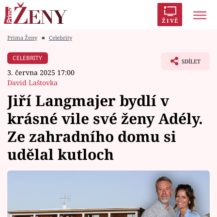
ŽIVĚ
Prima Ženy
■
Celebrity
Trendy:
Polabí
Inspekce
Prostřeno!
AYTO?
CELEBRITY
SDÍLET
Módní alarm
Zrádci
Proměny
3. června 2025 17:00
David Laštovka
Jiří Langmajer bydlí v
krásné vile své ženy Adély.
Témata
Ze zahradního domu si
Celebrity
udělal kutloch
Vztahy
Seriály