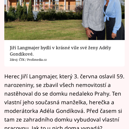
Horoskopy
Sledujte prima+
Filmový festival Karlovy Vary
Pořady
Jiří Langmajer bydlí v krásné vile své ženy Adély
Gondíkové.
Mámy sobě
Zdroj: ČTK / Profimedia.cz
Přihlášení
Herec Jiří Langmajer, který 3. června oslavil 59.
narozeniny, se zbavil všech nemovitostí a
nastěhoval do se domku nedaleko Prahy. Ten
Sledujte nás
vlastní jeho současná manželka, herečka a
moderátorka Adéla Gondíková. Před časem si
tam ze zahradního domku vybudoval vlastní
pracovnu. Jak to u nich doma vypadá?