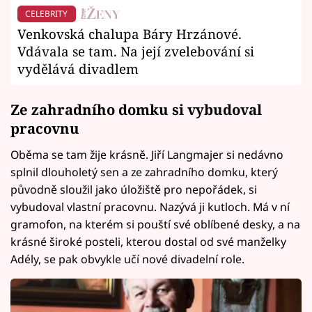
CELEBRITY
Venkovská chalupa Báry Hrzánové.
Vdávala se tam. Na její zvelebování si
vydělává divadlem
Ze zahradního domku si vybudoval
pracovnu
Oběma se tam žije krásně. Jiří Langmajer si nedávno
splnil dlouholetý sen a ze zahradního domku, který
původně sloužil jako úložiště pro nepořádek, si
vybudoval vlastní pracovnu. Nazývá ji kutloch. Má v ní
gramofon, na kterém si pouští své oblíbené desky, a na
krásné široké posteli, kterou dostal od své manželky
Adély, se pak obvykle učí nové divadelní role.