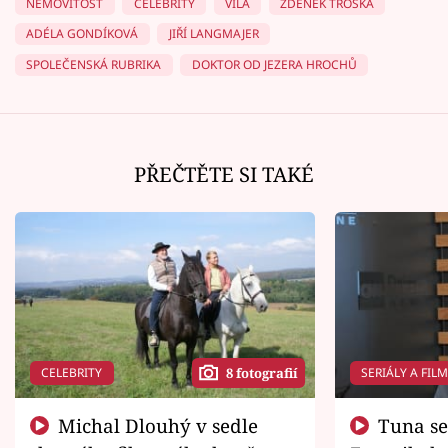
NEMOVITOST
CELEBRITY
VILA
ZDENĚK TROŠKA
ADÉLA GONDÍKOVÁ
JIŘÍ LANGMAJER
SPOLEČENSKÁ RUBRIKA
DOKTOR OD JEZERA HROCHŮ
PŘEČTĚTE SI TAKÉ
CELEBRITY
SERIÁLY A FIL
8 fotografií
Michal Dlouhý v sedle
Tuna se chtěl vrátit domů.