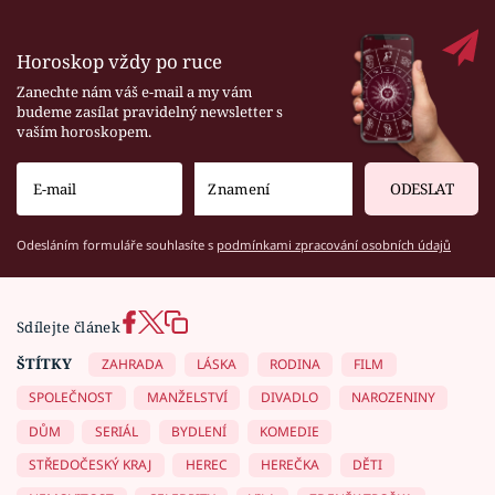
Horoskop vždy po ruce
Zanechte nám váš e-mail a my vám
budeme zasílat pravidelný newsletter s
vaším horoskopem.
ODESLAT
Odesláním formuláře souhlasíte s
podmínkami zpracování osobních údajů
Sdílejte článek
ŠTÍTKY
ZAHRADA
LÁSKA
RODINA
FILM
SPOLEČNOST
MANŽELSTVÍ
DIVADLO
NAROZENINY
DŮM
SERIÁL
BYDLENÍ
KOMEDIE
STŘEDOČESKÝ KRAJ
HEREC
HEREČKA
DĚTI