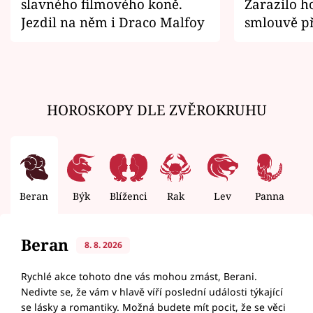
slavného filmového koně.
Zarazilo ho
Jezdil na něm i Draco Malfoy
smlouvě př
zemřít
HOROSKOPY DLE ZVĚROKRUHU
Beran
Býk
Blíženci
Rak
Lev
Panna
V
Beran
8. 8. 2026
Rychlé akce tohoto dne vás mohou zmást, Berani.
Nedivte se, že vám v hlavě víří poslední události týkající
se lásky a romantiky. Možná budete mít pocit, že se věci