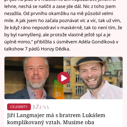
lehne, nechá se nalíčit a zase jde dál. Nic z toho jsem
nezažila. Od prvního okamžiku na mě působil velmi
mile. A jak jsem ho začala poznávat víc a víc, tak už vím,
že když ráno nepozdraví v maskérně, tak to není tím, že
by byl namyšlený, ale protože vlastně ještě spí a je
úplně mimo,“ přiblížila s úsměvem Adéla Gondíková v
talkshow 7 pádů Honzy Dědka.
CELEBRITY
Jiří Langmajer má s bratrem Lukášem
komplikovaný vztah. Musíme oba