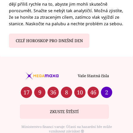
dějí příliš rychle na to, abyste jim mohli skutečně
porozumět. Snažte se nebýt tak analytičtí. Možná zjistíte,
že se honíte za ztraceným cílem, zatímco vlak vyjíždí ze
stanice. Naskočte na palubu a nechte problém za sebou.
CELÝ HOROSKOP PRO DNEŠNÍ DEN
Vaše šťastná čísla
17
9
36
8
10
46
2
ZKUSTE ŠTĚSTÍ
Ministerstvo financí varuje: Účastí na hazardní hře může
vzniknout závislost ⑱