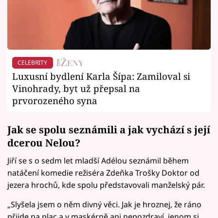
CELEBRITY
Luxusní bydlení Karla Šípa: Zamiloval si
Vinohrady, byt už přepsal na
prvorozeného syna
Jak se spolu seznámili a jak vychází s její
dcerou Nelou?
Jiří se s o sedm let mladší Adélou seznámil během
natáčení komedie režiséra Zdeňka Trošky Doktor od
jezera hrochů, kde spolu představovali manželský pár.
„Slyšela jsem o něm divný věci. Jak je hroznej, že ráno
přijde na plac a v maskérně ani nepozdraví, jenom si