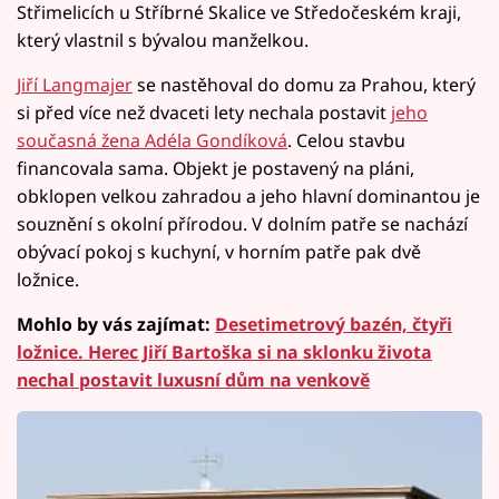
Střimelicích u Stříbrné Skalice ve Středočeském kraji,
který vlastnil s bývalou manželkou.
Jiří Langmajer
se nastěhoval do domu za Prahou, který
si před více než dvaceti lety nechala postavit
jeho
současná žena Adéla Gondíková
. Celou stavbu
financovala sama. Objekt je postavený na pláni,
obklopen velkou zahradou a jeho hlavní dominantou je
souznění s okolní přírodou. V dolním patře se nachází
obývací pokoj s kuchyní, v horním patře pak dvě
ložnice.
Mohlo by vás zajímat:
Desetimetrový bazén, čtyři
ložnice. Herec Jiří Bartoška si na sklonku života
nechal postavit luxusní dům na venkově