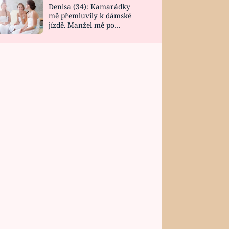
Denisa (34): Kamarádky
mě přemluvily k dámské
jízdě. Manžel mě po
návratu zaskočil