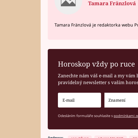
Tamara Fränzlová
Tamara Fränzlová je redaktorka webu Pr
Horoskop vždy po ruce
Zanechte nám váš e-mail a my vám 
pravidelný newsletter s vaším hor
Odesláním formuláře souhlasíte s
podmínkami zp