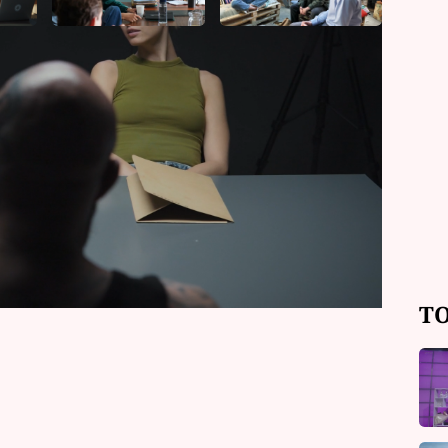
ý byl zvyklý řídit akce v terénu, se po
je upoután na vozík, odmítá se vzdát.
etřování případu, který v sobě skrývá
TO