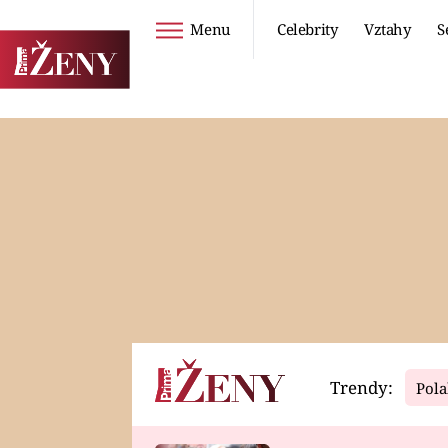
Menu
Celebrity
Vztahy
S
Seriály
Životní styl
ZOO
DIETY A HUBNUTÍ
PROSTŘENO!
CESTOVÁNÍ A
DOVOLENÁ
DUCH
ZDRAVÍ
Trendy:
Pola
Horoskopy
Video
ASTROČLÁNKY
SERIÁLY