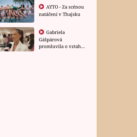
AYTO - Za scénou
natáčení v Thajsku
Gabriela
Gášpárová
promluvila o vztahu
a zakládání rodiny