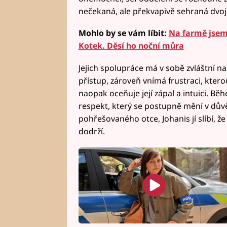
nečekaná, ale překvapivě sehraná dvoji
Mohlo by se vám líbit:
Na farmě jsem 
Kotek. Děsí ho noční můra
Jejich spolupráce má v sobě zvláštní na
přístup, zároveň vnímá frustraci, ktero
naopak oceňuje její zápal a intuici. B
respekt, který se postupně mění v důvě
pohřešovaného otce, Johanis jí slíbí, že
dodrží.