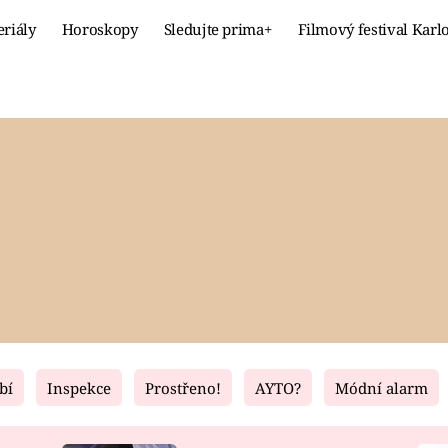
eriály
Horoskopy
Sledujte prima+
Filmový festival Karl
Celebrity
Recept
MÓDA A KRÁSA
HLAVNÍ JÍ
VZTAHY A SEX
SLADKÉ
PRIMA MAMINKA
ZDRAVÉ
bí
Inspekce
Prostřeno!
AYTO?
Módní alarm
Fresh
Living
RECEPTY
BYDLENÍ