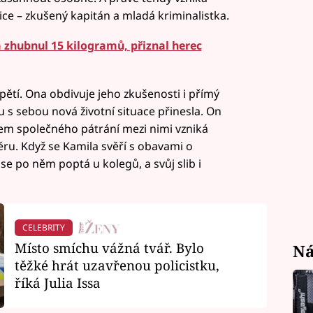
ce – zkušený kapitán a mladá kriminalistka.
zhubnul 15 kilogramů, přiznal herec
pětí. Ona obdivuje jeho zkušenosti i přímý
u s sebou nová životní situace přinesla. On
ěhem společného pátrání mezi nimi vzniká
ru. Když se Kamila svěří s obavami o
 se po něm poptá u kolegů, a svůj slib i
CELEBRITY
Místo smíchu vážná tvář. Bylo
Ná
těžké hrát uzavřenou policistku,
říká Julia Issa