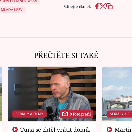
MONA LEWANDOWSKÁ
Sdílejte článek
MLADÁ KREV
PŘEČTĚTE SI TAKÉ
SERIÁLY A FILMY
SERIÁLY A FI
9 fotografií
Tuna se chtěl vrátit domů.
Martin Písařík jako