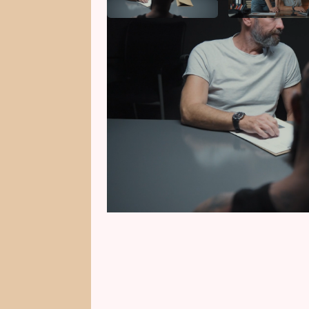
Zkušený kriminalista Johanis, kter
vážné nehodě vrací zpět. I když 
Spolu s Kamilou se pouští do vyš
víc, než se na první pohled zdá.