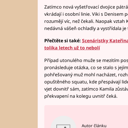
Zatímco nová vyšetřovací dvojice pátr
vkrádají i osobní linie. Viki s Denisem
rozumějí víc, než čekali. Naopak vztah Ka
nedávná vášeň ochladly a vystřídala je 
Přečtěte si také:
Scenáristky Kateřina
tolika letech už to nebolí
Případ utonulého muže se mezitím poso
pronásleduje otázka, co se stalo s jejím
pohřešovaný muž mohl nacházet, rozho
opuštěného squatu, kde přespávají lidé
vjet dovnitř sám, zatímco Kamila zůstá
překvapení na kolegu uvnitř čeká.
Autor článku