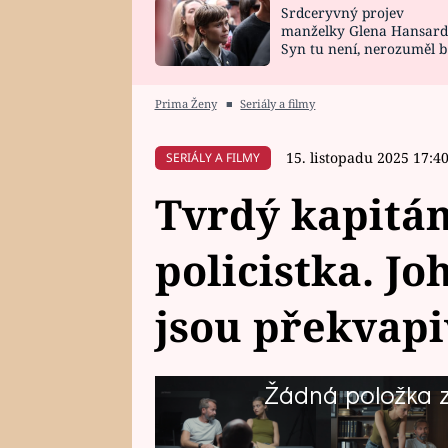
Srdceryvný projev
SNÁŘ
CELEBRITY
manželky Glena Hansard
Syn tu není, nerozuměl b
HOROSKOP NA
VAŘENÍ
tomu, vysvětlila
ROK 2023
Prima Ženy
■
Seriály a filmy
15. listopadu 2025 17:4
SERIÁLY A FILMY
Tvrdý kapitá
policistka. Jo
jsou překvap
Žádná položka z 