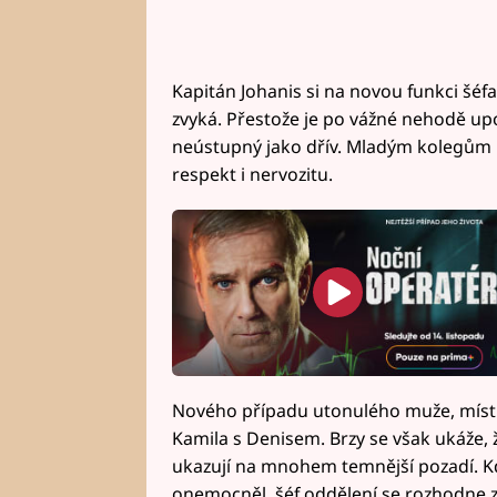
Kapitán Johanis si na novou funkci šé
zvyká. Přestože je po vážné nehodě upou
neústupný jako dřív. Mladým kolegům n
respekt i nervozitu.
Nového případu utonulého muže, místn
Kamila s Denisem. Brzy se však ukáže, že
ukazují na mnohem temnější pozadí. K
onemocněl, šéf oddělení se rozhodne 