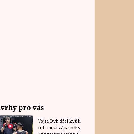
vrhy pro vás
Vojta Dyk dřel kvůli
roli mezi zápasníky.
Minutovou scénu jel