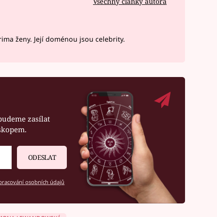
Všechny články autora
ima ženy. Její doménou jsou celebrity.
budeme zasílat
oskopem.
ODESLAT
racování osobních údajů