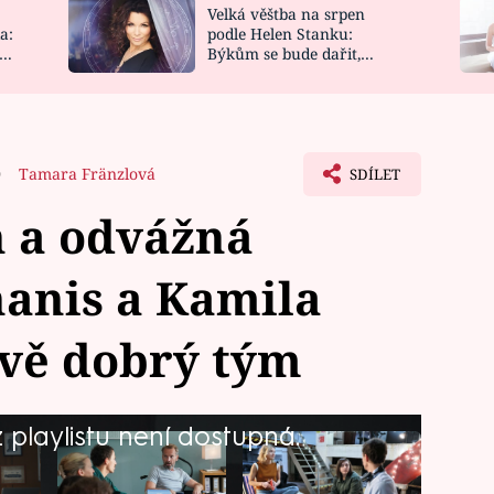
Velká věštba na srpen
NOVINKY
ZAHRADA
a:
podle Helen Stanku:
y
Býkům se bude dařit,
VIDEORECEPTY
DESIGN
Vodnáře čeká jízda
0
Tamara Fränzlová
SDÍLET
n a odvážná
hanis a Kamila
ivě dobrý tým
playlistu není dostupná.