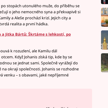
á po stopách utonulého muže, do příběhu se
 pečují o jeho nemocného syna a překvapivě si
mily a Aleše prochází krizí. Jejich city a
tvrdá realita a první hádka.
 a Jitka Bártů: Škrtáme s lehkostí, po
uvá k rozuzlení, ale Kamilu dál
 otcem. Když Johanis získá tip, kde by se
dnou se jednat sami. Společně vyrážejí do
 na okraji společnosti. Johanis se rozhodne
vá venku – s obavami, jaké nepříjemné