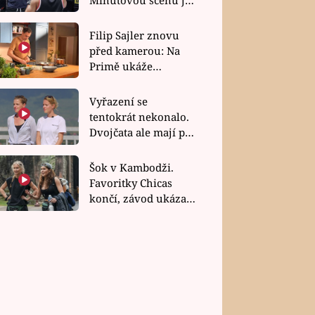
bez dubla
Filip Sajler znovu
před kamerou: Na
Primě ukáže
poctivou kuchyni i
rychlé recepty
Vyřazení se
tentokrát nekonalo.
Dvojčata ale mají po
uzavření třetí etapy
závodu nůž na krku
Šok v Kambodži.
Favoritky Chicas
končí, závod ukázal
svou nejtvrdší tvář