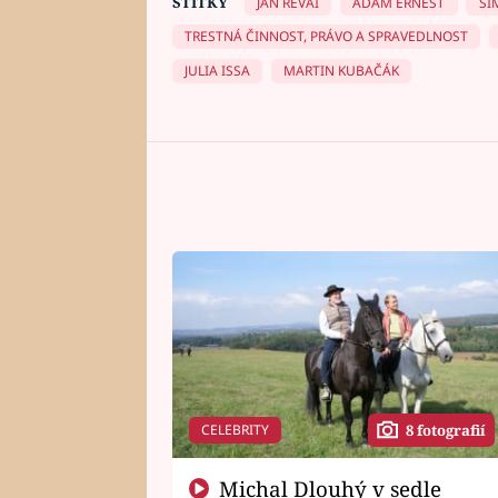
ŠTÍTKY
JAN RÉVAI
ADAM ERNEST
SI
TRESTNÁ ČINNOST, PRÁVO A SPRAVEDLNOST
JULIA ISSA
MARTIN KUBAČÁK
CELEBRITY
8 fotografií
Michal Dlouhý v sedle