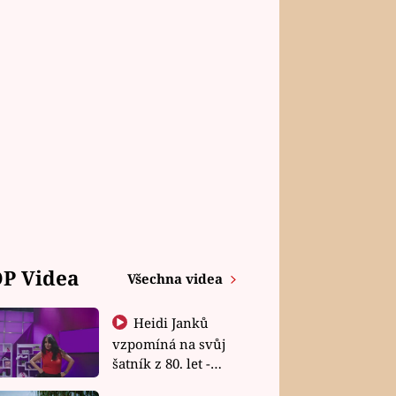
P Videa
Všechna videa
Heidi Janků
vzpomíná na svůj
šatník z 80. let -
Shopaholičky