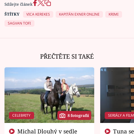
Sdílejte článek
ŠTÍTKY
VICA KEREKES
KAPITÁN EXNER ONLINE
KRIMI
SAGVAN TOFI
PŘEČTĚTE SI TAKÉ
CELEBRITY
SERIÁLY A FIL
8 fotografií
Michal Dlouhý v sedle
Tuna se chtěl vrátit domů.