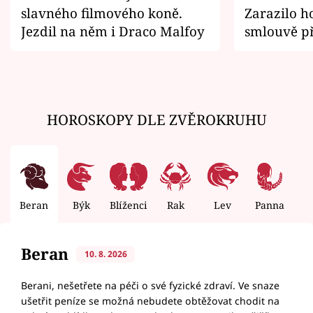
slavného filmového koně.
Zarazilo ho
Jezdil na něm i Draco Malfoy
smlouvě př
zemřít
HOROSKOPY DLE ZVĚROKRUHU
Beran
Býk
Blíženci
Rak
Lev
Panna
V
Beran
10. 8. 2026
Berani, nešetřete na péči o své fyzické zdraví. Ve snaze
ušetřit peníze se možná nebudete obtěžovat chodit na