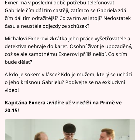
Exner má v poslední době potřebu telefonovat
Gabriele čím dál tím častěji, zatímco se Gabriela zdá
čím dál tím odtažitější? Co za tím asi stojí? Nedostatek
času a neustálé odjezdy ze schůzek?
Michalovi Exnerovi zkrátka jeho práce vyšetřovatele a
detektiva nehraje do karet. Osobní život je upozaděný,
což se ale samotnému Exnerovi příliš nelíbí. Co s tím
bude dělat?
A kdo je sokem v lásce? Kdo je mužem, který se uchází
o jeho krásnou Gabrielu? Podívejte se na exkluzivní
video!
Kapitána Exnera uvidíte už v neděli na Primě ve
Failed to fetch
20.15!