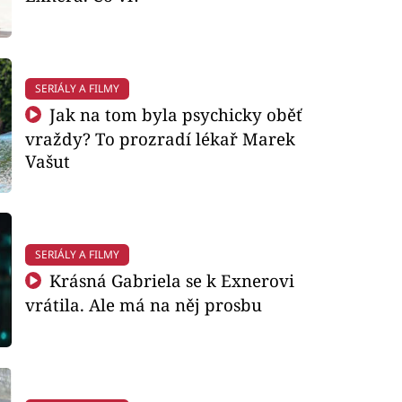
SERIÁLY A FILMY
Jak na tom byla psychicky oběť
vraždy? To prozradí lékař Marek
Vašut
SERIÁLY A FILMY
Krásná Gabriela se k Exnerovi
vrátila. Ale má na něj prosbu