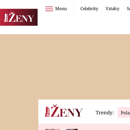
Menu
Celebrity
Vztahy
S
Seriály
Životní styl
ZOO
DIETY A HUBNUTÍ
PROSTŘENO!
CESTOVÁNÍ A
DOVOLENÁ
DUCH
ZDRAVÍ
Trendy:
Pola
Horoskopy
Video
ASTROČLÁNKY
SERIÁLY