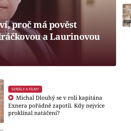
ví, proč má pověst
dráčkovou a Laurinovou
SERIÁLY A FILMY
Michal Dlouhý se v roli kapitána
Exnera pořádně zapotil. Kdy nejvíce
proklínal natáčení?