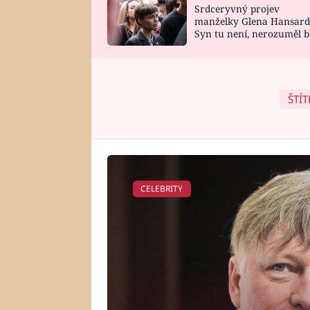
Srdceryvný projev
SNÁŘ
CELEBRITY
manželky Glena Hansard
Syn tu není, nerozuměl b
HOROSKOP NA
VAŘENÍ
tomu, vysvětlila
ROK 2023
ŠTÍT
CELEBRITY