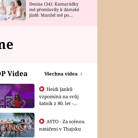
Denisa (34): Kamarádky
mě přemluvily k dámské
jízdě. Manžel mě po
návratu zaskočil
ne
P Videa
Všechna videa
Heidi Janků
vzpomíná na svůj
šatník z 80. let -
Shopaholičky
AYTO - Za scénou
natáčení v Thajsku