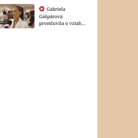
Gabriela
Gášpárová
promluvila o vztahu
a zakládání rodiny