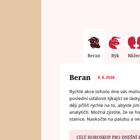
Beran
Býk
Blíže
Beran
8. 8. 2026
Rychlé akce tohoto dne vás mohou
poslední události týkající se lás
dějí příliš rychle na to, abyste 
analytičtí. Možná zjistíte, že se 
stanice. Naskočte na palubu a n
CELÝ HOROSKOP PRO DNEŠNÍ 