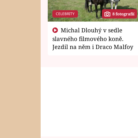
CELEBRITY
8 fotografií
Michal Dlouhý v sedle
slavného filmového koně.
Jezdil na něm i Draco Malfoy