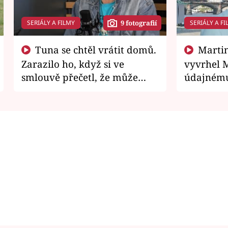
SERIÁLY A FILMY
SERIÁLY A FI
9 fotografií
Tuna se chtěl vrátit domů.
Martin Písařík jako
Zarazilo ho, když si ve
vyvrhel 
smlouvě přečetl, že může
údajnému
zemřít
je v nemil