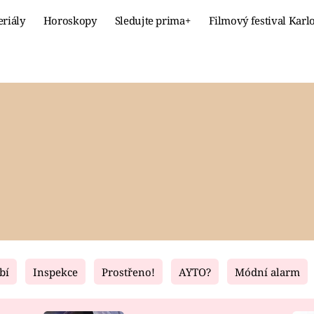
eriály
Horoskopy
Sledujte prima+
Filmový festival Karl
Celebrity
Recept
MÓDA A KRÁSA
HLAVNÍ JÍ
VZTAHY A SEX
SLADKÉ
PRIMA MAMINKA
ZDRAVÉ
bí
Inspekce
Prostřeno!
AYTO?
Módní alarm
Fresh
Living
RECEPTY
BYDLENÍ