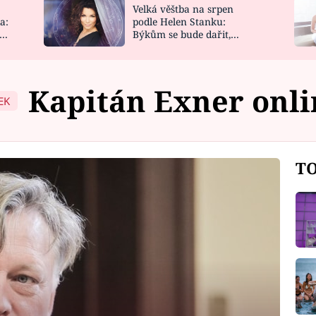
Velká věštba na srpen
NOVINKY
ZAHRADA
a:
podle Helen Stanku:
y
Býkům se bude dařit,
VIDEORECEPTY
DESIGN
Vodnáře čeká jízda
Kapitán Exner onli
EK
TO