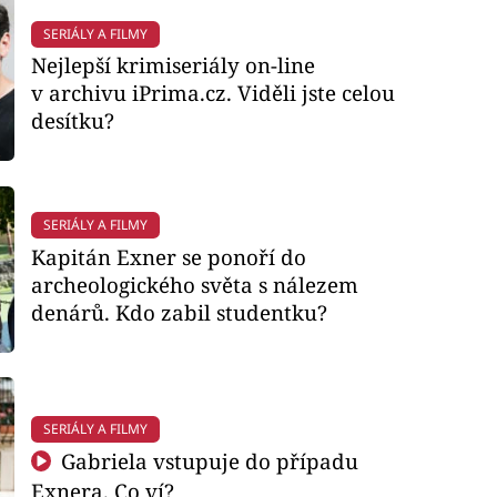
SERIÁLY A FILMY
Nejlepší krimiseriály on-line
v archivu iPrima.cz. Viděli jste celou
desítku?
SERIÁLY A FILMY
Kapitán Exner se ponoří do
archeologického světa s nálezem
denárů. Kdo zabil studentku?
SERIÁLY A FILMY
Gabriela vstupuje do případu
Exnera. Co ví?