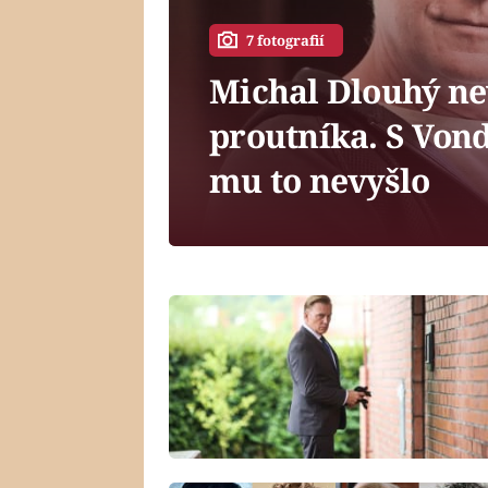
7 fotografií
Michal Dlouhý ne
proutníka. S Von
mu to nevyšlo