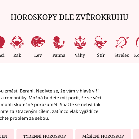
HOROSKOPY DLE ZVĚROKRUHU
nci
Rak
Lev
Panna
Váhy
Štír
Střelec
K
 zmást, Berani. Nedivte se, že vám v hlavě víří
ky a romantiky. Možná budete mít pocit, že se věci
jim mohli skutečně porozumět. Snažte se nebýt tak
honíte za ztraceným cílem, zatímco vlak vyjíždí ze
echte problém za sebou.
DEN
TÝDENNÍ HOROSKOP
MĚSÍČNÍ HOROSKOP