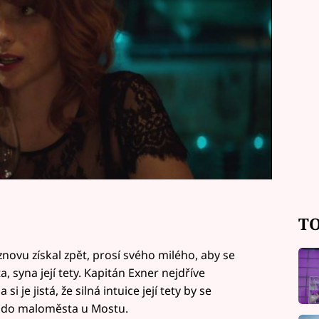
TO
novu získal zpět, prosí svého milého, aby se
, syna její tety. Kapitán Exner nejdříve
si je jistá, že silná intuice její tety by se
í do maloměsta u Mostu.