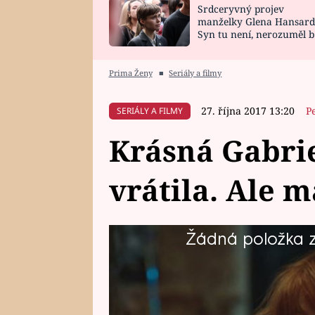
Srdceryvný projev
SNÁŘ
CELEBRITY
manželky Glena Hansard
Syn tu není, nerozuměl b
HOROSKOP NA
VAŘENÍ
tomu, vysvětlila
ROK 2023
Prima Ženy
■
Seriály a filmy
27. října 2017 13:20
P
SERIÁLY A FILMY
Krásná Gabrie
vrátila. Ale 
Žádná položka z 
Podívejte se na prosbu od zubařk
měl vyřešit bláznovu smrt, ale t
fatale udržel. Je rozhodnutý se n
Podívejte se na exkluzivní scénu