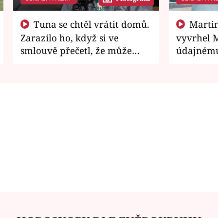
Tuna se chtěl vrátit domů.
Martin Písařík jako
Zarazilo ho, když si ve
vyvrhel 
smlouvě přečetl, že může
údajnému
zemřít
je v nemil