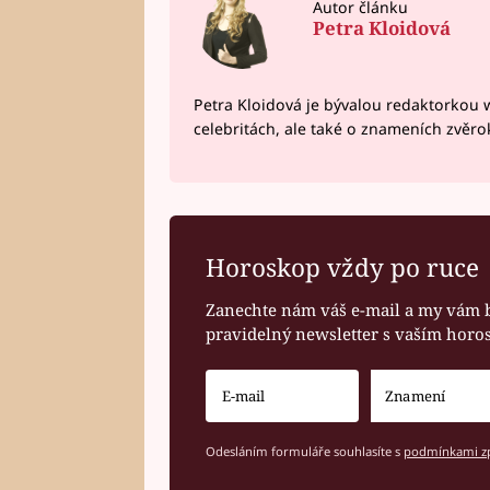
Autor článku
Petra Kloidová
Petra Kloidová je bývalou redaktorkou 
celebritách, ale také o znameních zvěr
Horoskop vždy po ruce
Zanechte nám váš e-mail a my vám 
pravidelný newsletter s vaším hor
Odesláním formuláře souhlasíte s
podmínkami zp