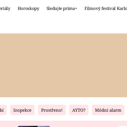
eriály
Horoskopy
Sledujte prima+
Filmový festival Karl
Celebrity
Recept
MÓDA A KRÁSA
HLAVNÍ JÍ
VZTAHY A SEX
SLADKÉ
PRIMA MAMINKA
ZDRAVÉ
bí
Inspekce
Prostřeno!
AYTO?
Módní alarm
Fresh
Living
RECEPTY
BYDLENÍ