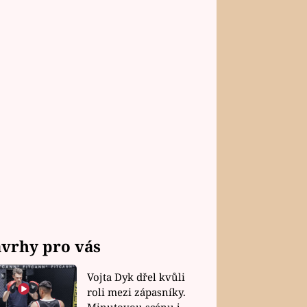
vrhy pro vás
Vojta Dyk dřel kvůli
roli mezi zápasníky.
Minutovou scénu jel