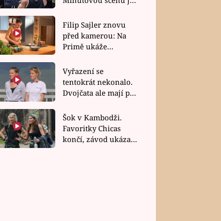
bez dubla
Filip Sajler znovu
před kamerou: Na
Primě ukáže
poctivou kuchyni i
rychlé recepty
Vyřazení se
tentokrát nekonalo.
Dvojčata ale mají po
uzavření třetí etapy
závodu nůž na krku
Šok v Kambodži.
Favoritky Chicas
končí, závod ukázal
svou nejtvrdší tvář