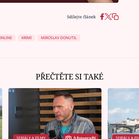
Sdílejte článek
ONLINE
KRIMI
MIROSLAV DONUTIL
PŘEČTĚTE SI TAKÉ
SERIÁLY A FILMY
SERIÁLY A FI
9 fotografií