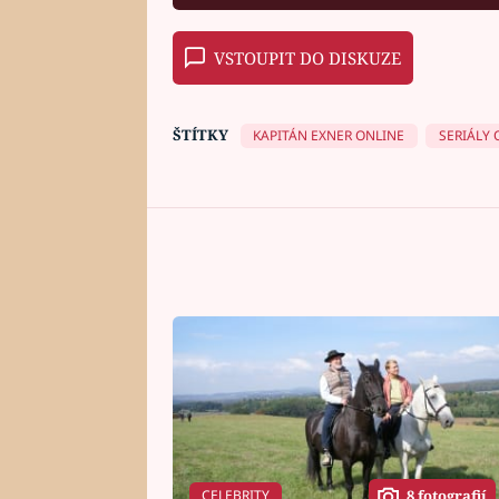
VSTOUPIT DO DISKUZE
ŠTÍTKY
KAPITÁN EXNER ONLINE
SERIÁLY 
CELEBRITY
8 fotografií