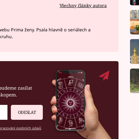
Všechny články autora
webu Prima ženy. Psala hlavně o seriálech a
okruhu.
budeme zasílat
oskopem.
ODESLAT
racování osobních údajů