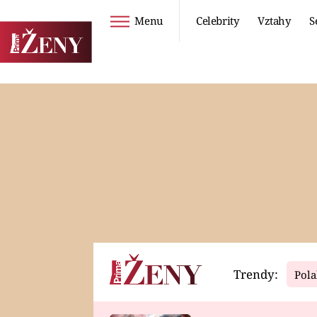
Menu
Celebrity
Vztahy
S
Seriály
Životní styl
ZOO
DIETY A HUBNUTÍ
PROSTŘENO!
CESTOVÁNÍ A
DOVOLENÁ
DUCH
ZDRAVÍ
Trendy:
Pola
Horoskopy
Video
ASTROČLÁNKY
SERIÁLY