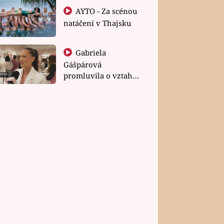
AYTO - Za scénou
natáčení v Thajsku
Gabriela
Gášpárová
promluvila o vztahu
a zakládání rodiny