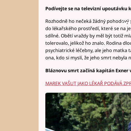
Podívejte se na televizní upoutávku k
Rozhodně ho nečeká žádný pohodový p
Fai
do lékařského prostředí, které se na j
sdílné. Obětí vraždy by měl být totiž ml
tolerovalo, jelikož ho znalo. Rodina dl
psychiatrické léčebny, ale jeho matka t
ona, kdo si myslí, že jeho smrt nebyla
Bláznovu smrt začíná kapitán Exner v
MAREK VAŠUT JAKO LÉKAŘ PODÁVÁ ZP