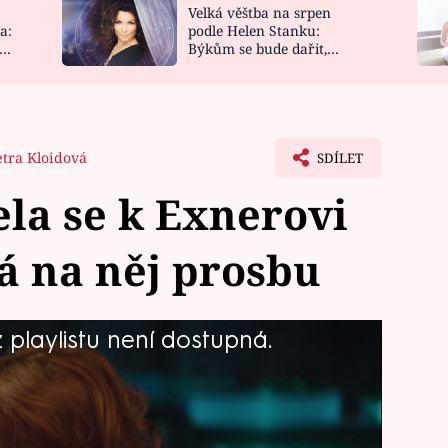
Velká věštba na srpen
NOVINKY
ZAHRADA
a:
podle Helen Stanku:
y
Býkům se bude dařit,
VIDEORECEPTY
DESIGN
Vodnáře čeká jízda
etra Kloidová
SDÍLET
la se k Exnerovi
má na něj prosbu
playlistu není dostupná.
y Gabriely na jejího milého. Exner by
aké by se měl činit, aby si svou famme
a podivný případ její tety zaměřit.
 z nedělního Exnera už teď.