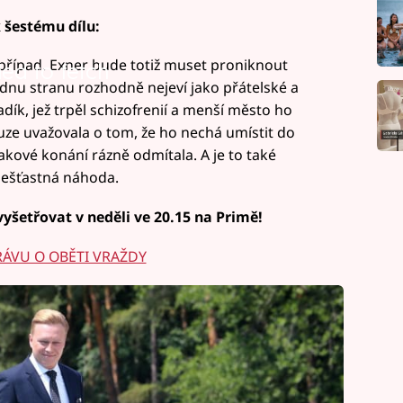
 šestému dílu:
řípad. Exner bude totiž muset proniknout
led to fetch
ednu stranu rozhodně nejeví jako přátelské a
adík, jež trpěl schizofrenií a menší město ho
ouze uvažovala o tom, že ho nechá umístit do
akové konání rázně odmítala. A je to také
 nešťastná náhoda.
yšetřovat v neděli ve 20.15 na Primě!
RÁVU O OBĚTI VRAŽDY