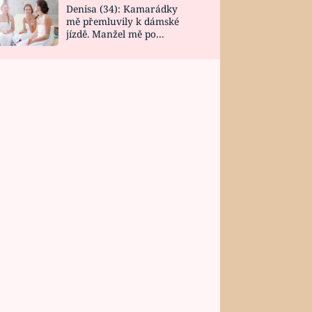
Denisa (34): Kamarádky
mě přemluvily k dámské
jízdě. Manžel mě po
návratu zaskočil