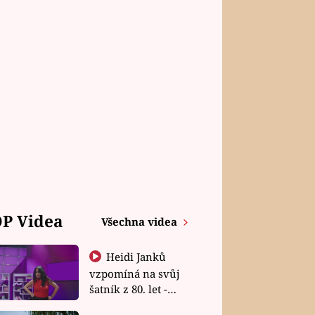
P Videa
Všechna videa
Heidi Janků
vzpomíná na svůj
šatník z 80. let -
Shopaholičky