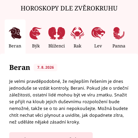
HOROSKOPY DLE ZVĚROKRUHU
Beran
Býk
Blíženci
Rak
Lev
Panna
V
Beran
7. 8. 2026
Je velmi pravděpodobné, že nejlepším řešením je dnes
jednoduše se vzdát kontroly, Berani. Pokud jde o srdeční
záležitosti, ostatní lidé mohou být ve víru zmatku. Snažit
se přijít na kloub jejich duševnímu rozpoložení bude
nemožné, takže se o to ani nepokoušejte. Možná budete
chtít nechat věci plynout a uvidíte, jak dopadnete zítra,
než uděláte nějaké zásadní kroky.