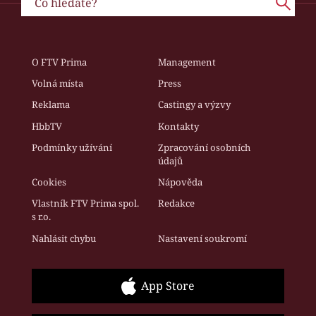
O FTV Prima
Management
Volná místa
Press
Reklama
Castingy a výzvy
HbbTV
Kontakty
Podmínky užívání
Zpracování osobních
údajů
Cookies
Nápověda
Vlastník FTV Prima spol.
Redakce
s r.o.
Nahlásit chybu
Nastavení soukromí
App Store