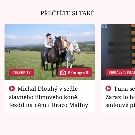
PŘEČTĚTE SI TAKÉ
CELEBRITY
SERIÁLY A FIL
8 fotografií
Michal Dlouhý v sedle
Tuna se chtěl vrátit domů.
slavného filmového koně.
Zarazilo ho
Jezdil na něm i Draco Malfoy
smlouvě př
zemřít