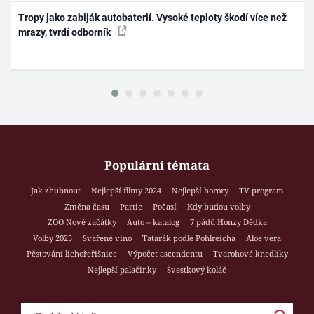
Tropy jako zabiják autobaterií. Vysoké teploty škodí více než
mrazy, tvrdí odborník
Populární témata
Jak zhubnout
Nejlepší filmy 2024
Nejlepší horory
TV program
Změna času
Partie
Počasí
Kdy budou volby
ZOO Nové začátky
Auto – katalog
7 pádů Honzy Dědka
Volby 2025
Svařené víno
Tatarák podle Pohlreicha
Aloe vera
Pěstování lichořeřišnice
Výpočet ascendentu
Tvarohové knedlíky
Nejlepší palačinky
Švestkový koláč