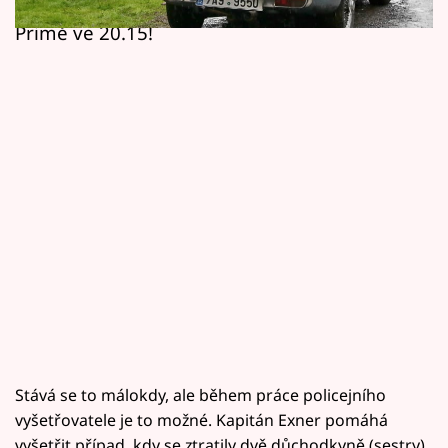
dílu Kapitána Exnera, kterého můžete vidět na
Horoskopy
Primě ve 20.15!
Sledujte prima+
Filmový festival Karlovy Vary
Pořady
Mámy sobě
Přihlášení
Sledujte nás
Stává se to málokdy, ale během práce policejního
vyšetřovatele je to možné. Kapitán Exner pomáhá
vyšetřit případ, kdy se ztratily dvě důchodkyně (sestry).