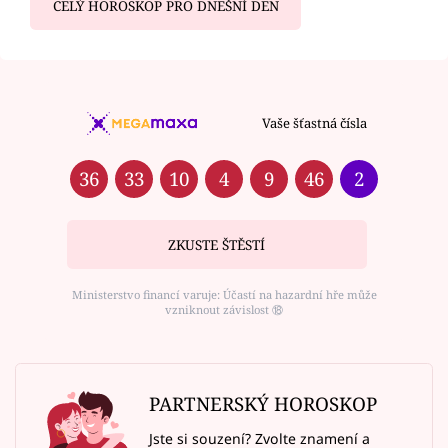
CELÝ HOROSKOP PRO DNEŠNÍ DEN
Vaše šťastná čísla
36
33
10
4
9
46
2
ZKUSTE ŠTĚSTÍ
Ministerstvo financí varuje: Účastí na hazardní hře může
vzniknout závislost ⑱
PARTNERSKÝ HOROSKOP
Jste si souzení? Zvolte znamení a