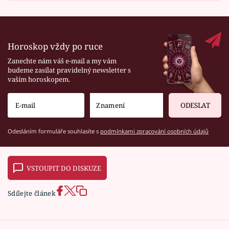
Horoskop vždy po ruce
Zanechte nám váš e-mail a my vám
budeme zasílat pravidelný newsletter s
vaším horoskopem.
ODESLAT
Odesláním formuláře souhlasíte s
podmínkami zpracování osobních údajů
VSTOUPIT DO DISKUZE
Sdílejte článek