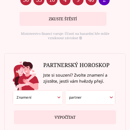
ZKUSTE ŠTĚSTÍ
Ministerstvo financí varuje: Účastí na hazardní hře může
vzniknout závislost ⑱
PARTNERSKÝ HOROSKOP
Jste si souzení? Zvolte znamení a
zjistěte, jestli vám hvězdy přejí.
VYPOČÍTAT