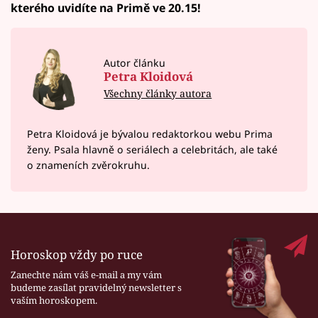
kterého uvidíte na Primě ve 20.15!
Autor článku
Petra Kloidová
Všechny články autora
Petra Kloidová je bývalou redaktorkou webu Prima
ženy. Psala hlavně o seriálech a celebritách, ale také
o znameních zvěrokruhu.
Horoskop vždy po ruce
Zanechte nám váš e-mail a my vám
budeme zasílat pravidelný newsletter s
vaším horoskopem.