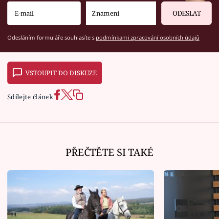
ODESLAT
Odesláním formuláře souhlasíte s
podmínkami zpracování osobních údajů
VSTOUPIT DO DISKUZE
Sdílejte článek
PŘEČTĚTE SI TAKÉ