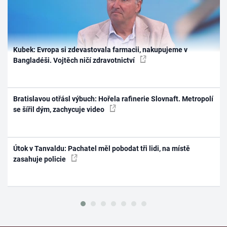
Kubek: Evropa si zdevastovala farmacii, nakupujeme v
Bangladéši. Vojtěch ničí zdravotnictví
Bratislavou otřásl výbuch: Hořela rafinerie Slovnaft. Metropolí
se šířil dým, zachycuje video
Útok v Tanvaldu: Pachatel měl pobodat tři lidi, na místě
zasahuje policie