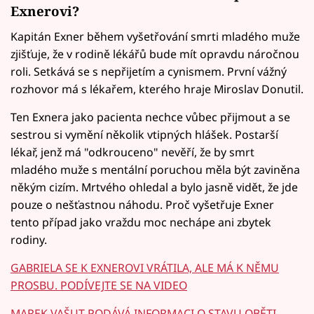
Exnerovi?
Kapitán Exner během vyšetřování smrti mladého muže
zjišťuje, že v rodině lékářů bude mít opravdu náročnou
roli. Setkává se s nepřijetím a cynismem. První vážný
rozhovor má s lékařem, kterého hraje Miroslav Donutil.
Ten Exnera jako pacienta nechce vůbec přijmout a se
sestrou si vymění několik vtipných hlášek. Postarší
lékař, jenž má "odkrouceno" nevěří, že by smrt
mladého muže s mentální poruchou měla být zaviněna
někým cizím. Mrtvého ohledal a bylo jasně vidět, že jde
pouze o nešťastnou náhodu. Proč vyšetřuje Exner
tento případ jako vraždu moc nechápe ani zbytek
rodiny.
GABRIELA SE K EXNEROVI VRÁTILA, ALE MÁ K NĚMU
PROSBU. PODÍVEJTE SE NA VIDEO
MAREK VAŠUT PODÁVÁ INFORMACI O STAVU OBĚTI.