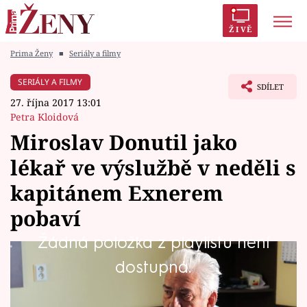
ŽIVĚ
Prima Ženy
■
Seriály a filmy
Trendy:
Polabí
Inspekce
Prostřeno!
AYTO?
SERIÁLY A FILMY
SDÍLET
Módní alarm
Zrádci
Proměny
27. října 2017 13:01
Petra Kloidová
Miroslav Donutil jako
lékař ve výslužbě v neděli s
Témata
kapitánem Exnerem
Celebrity
pobaví
Žádná položka z playlistu není
Vztahy
V každém dílu Kapitána Exnera můžete vidět
dostupná.
Seriály
herecké hvězdy první velikosti. Tentokrát si
cynického lékaře zahrál Miroslav Donutil,