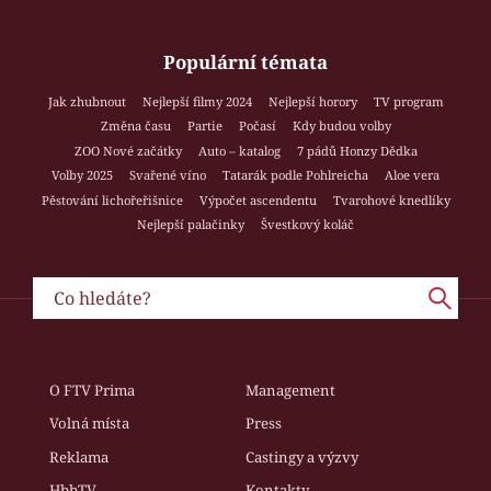
Populární témata
Jak zhubnout
Nejlepší filmy 2024
Nejlepší horory
TV program
Změna času
Partie
Počasí
Kdy budou volby
ZOO Nové začátky
Auto – katalog
7 pádů Honzy Dědka
Volby 2025
Svařené víno
Tatarák podle Pohlreicha
Aloe vera
Pěstování lichořeřišnice
Výpočet ascendentu
Tvarohové knedlíky
Nejlepší palačinky
Švestkový koláč
O FTV Prima
Management
Volná místa
Press
Reklama
Castingy a výzvy
HbbTV
Kontakty