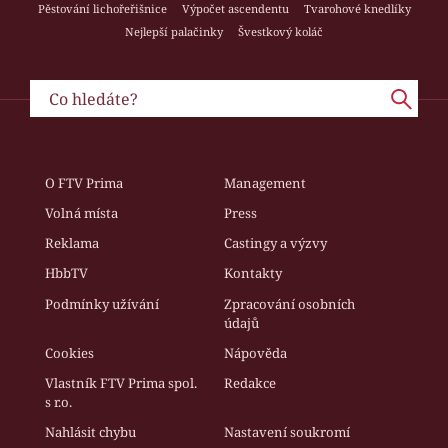
Pěstování lichořeřišnice
Výpočet ascendentu
Tvarohové knedlíky
Nejlepší palačinky
Švestkový koláč
O FTV Prima
Management
Volná místa
Press
Reklama
Castingy a výzvy
HbbTV
Kontakty
Podmínky užívání
Zpracování osobních
údajů
Cookies
Nápověda
Vlastník FTV Prima spol.
Redakce
s r.o.
Nahlásit chybu
Nastavení soukromí