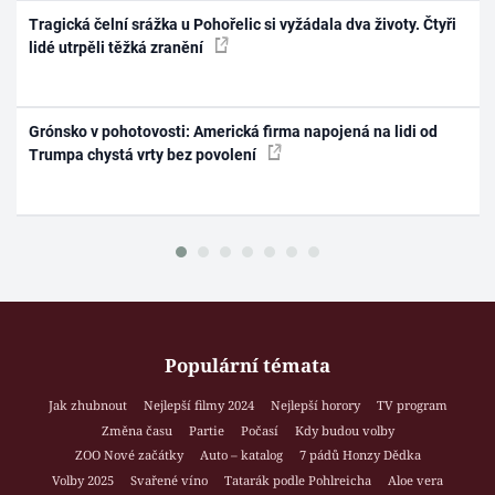
Tragická čelní srážka u Pohořelic si vyžádala dva životy. Čtyři
lidé utrpěli těžká zranění
Grónsko v pohotovosti: Americká firma napojená na lidi od
Trumpa chystá vrty bez povolení
Populární témata
Jak zhubnout
Nejlepší filmy 2024
Nejlepší horory
TV program
Změna času
Partie
Počasí
Kdy budou volby
ZOO Nové začátky
Auto – katalog
7 pádů Honzy Dědka
Volby 2025
Svařené víno
Tatarák podle Pohlreicha
Aloe vera