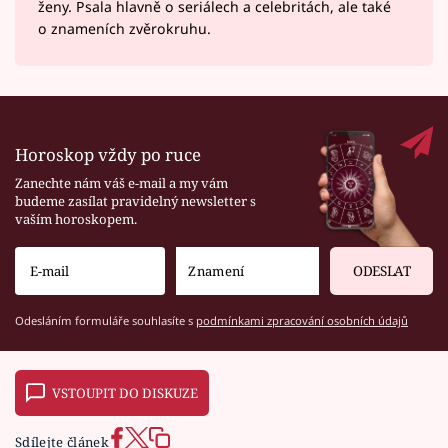
ženy. Psala hlavně o seriálech a celebritách, ale také
o znameních zvěrokruhu.
Horoskop vždy po ruce
Zanechte nám váš e-mail a my vám
budeme zasílat pravidelný newsletter s
vaším horoskopem.
ODESLAT
Odesláním formuláře souhlasíte s
podmínkami zpracování osobních údajů
VSTOUPIT DO DISKUZE
Sdílejte článek