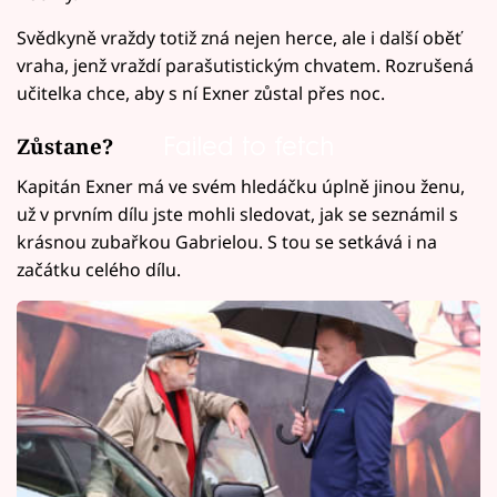
Svědkyně vraždy totiž zná nejen herce, ale i další oběť
vraha, jenž vraždí parašutistickým chvatem. Rozrušená
učitelka chce, aby s ní Exner zůstal přes noc.
Failed to fetch
Zůstane?
Kapitán Exner má ve svém hledáčku úplně jinou ženu,
už v prvním dílu jste mohli sledovat, jak se seznámil s
krásnou zubařkou Gabrielou. S tou se setkává i na
začátku celého dílu.