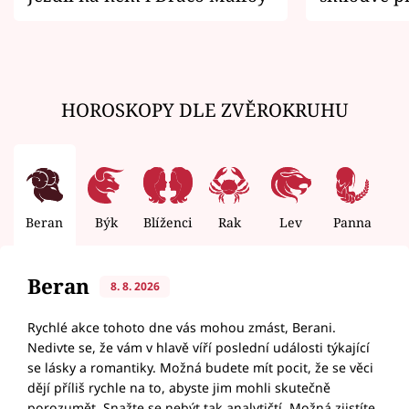
zemřít
HOROSKOPY DLE ZVĚROKRUHU
Beran
Býk
Blíženci
Rak
Lev
Panna
V
Beran
8. 8. 2026
Rychlé akce tohoto dne vás mohou zmást, Berani.
Nedivte se, že vám v hlavě víří poslední události týkající
se lásky a romantiky. Možná budete mít pocit, že se věci
dějí příliš rychle na to, abyste jim mohli skutečně
porozumět. Snažte se nebýt tak analytičtí. Možná zjistíte,