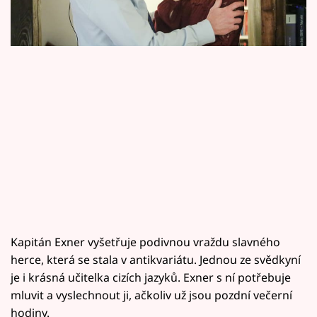
Horoskopy
Sledujte prima+
Filmový festival Karlovy Vary
Pořady
Mámy sobě
Přihlášení
Sledujte nás
Kapitán Exner vyšetřuje podivnou vraždu slavného
herce, která se stala v antikvariátu. Jednou ze svědkyní
je i krásná učitelka cizích jazyků. Exner s ní potřebuje
mluvit a vyslechnout ji, ačkoliv už jsou pozdní večerní
hodiny.