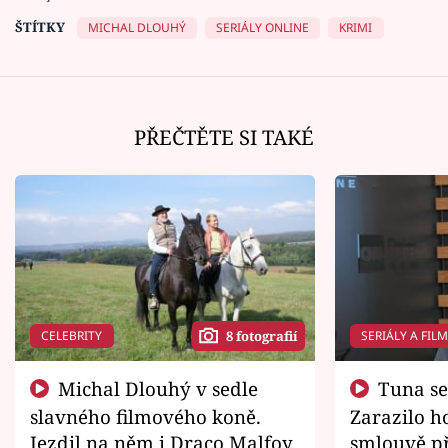
ŠTÍTKY
MICHAL DLOUHÝ
SERIÁLY ONLINE
KRIMI
PŘEČTĚTE SI TAKÉ
CELEBRITY
SERIÁLY A FIL
8 fotografií
Michal Dlouhý v sedle
Tuna se chtěl vrátit domů.
slavného filmového koně.
Zarazilo ho
Jezdil na něm i Draco Malfoy
smlouvě př