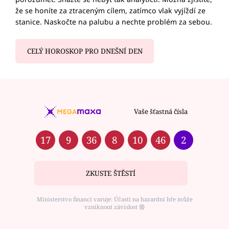
že se honíte za ztraceným cílem, zatímco vlak vyjíždí ze
stanice. Naskočte na palubu a nechte problém za sebou.
CELÝ HOROSKOP PRO DNEŠNÍ DEN
Vaše šťastná čísla
17
9
36
8
10
46
2
ZKUSTE ŠTĚSTÍ
Ministerstvo financí varuje: Účastí na hazardní hře může
vzniknout závislost ⑱