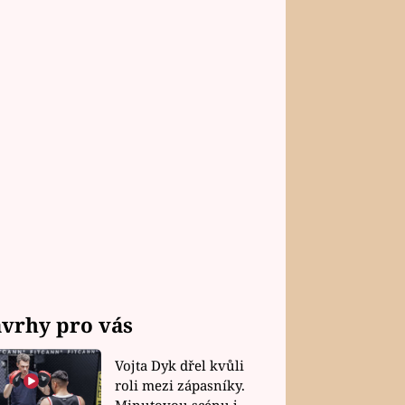
vrhy pro vás
Vojta Dyk dřel kvůli
roli mezi zápasníky.
Minutovou scénu jel