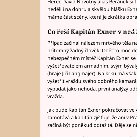
Herec David Novotný alias Beránek si tu
neděli i na dohru a skvělou hlášku Exne
máme část scény, která je zkrátka opra
Co řeší Kapitán Exner v nedě
Fai
Případ začínal nálezem mrtvého těla na
přítomný žádný člověk. Oběť to moc do
nebezpečném místě? Kapitán Exner se ja
vyšetřovatelem armádním, svým bývalý
(hraje Jiří Langmajer). Na krku má však
vyšetřit vraždu svého dobrého kamará
vypadat jako nehoda, první analýzy odb
vražda.
Jak bude Kapitán Exner pokračovat ve v
zamotává a kapitán zjišťuje, že ani v P
začíná být poněkud odtažitá. Děje se n