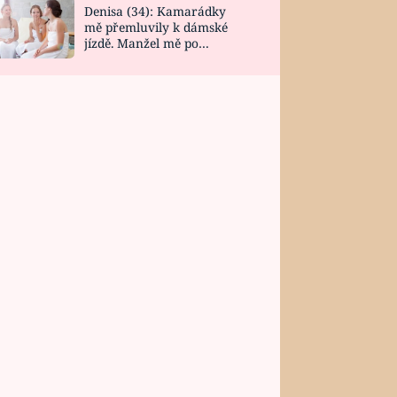
Denisa (34): Kamarádky
mě přemluvily k dámské
jízdě. Manžel mě po
návratu zaskočil