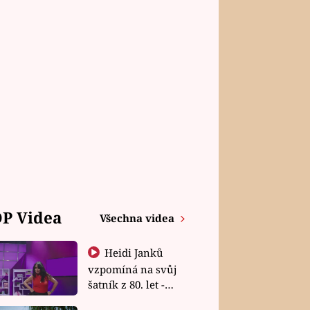
P Videa
Všechna videa
Heidi Janků
vzpomíná na svůj
šatník z 80. let -
Shopaholičky