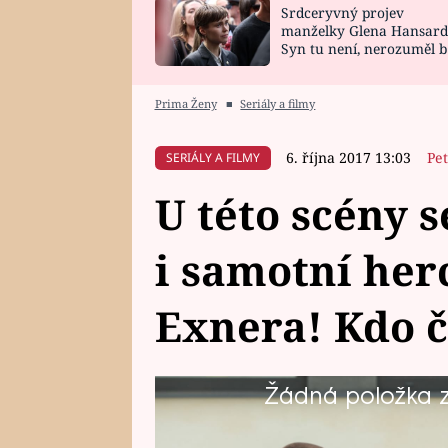
Srdceryvný projev
SNÁŘ
CELEBRITY
manželky Glena Hansard
Syn tu není, nerozuměl b
HOROSKOP NA
VAŘENÍ
tomu, vysvětlila
ROK 2023
Prima Ženy
■
Seriály a filmy
6. října 2017 13:03
Pe
SERIÁLY A FILMY
U této scény 
i samotní her
Exnera! Kdo č
Žádná položka z 
Natáčení a lehký humor postav v
zkrátka přinese hodně veselé m