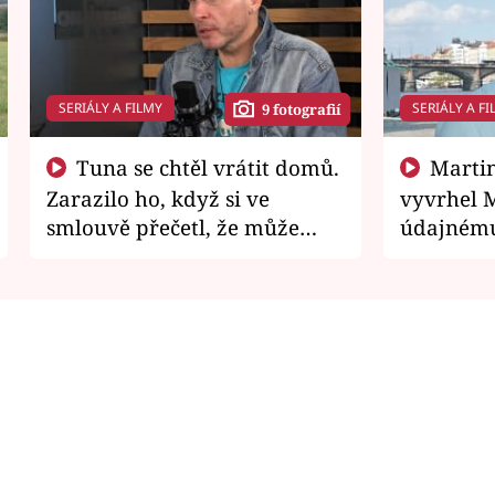
SERIÁLY A FILMY
SERIÁLY A FI
9 fotografií
Tuna se chtěl vrátit domů.
Martin Písařík jako
Zarazilo ho, když si ve
vyvrhel 
smlouvě přečetl, že může
údajnému
zemřít
je v nemil