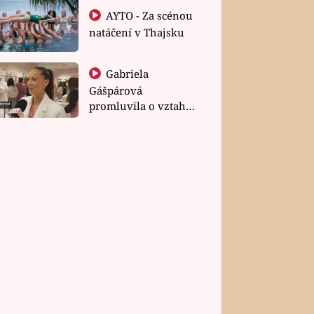
AYTO - Za scénou
natáčení v Thajsku
Gabriela
Gášpárová
promluvila o vztahu
a zakládání rodiny