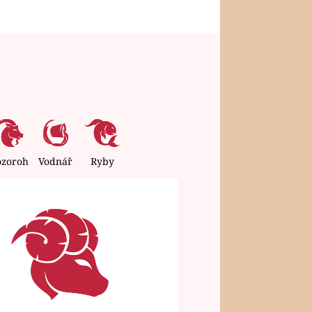
ozoroh
Vodnář
Ryby