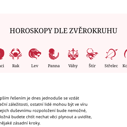
HOROSKOPY DLE ZVĚROKRUHU
nci
Rak
Lev
Panna
Váhy
Štír
Střelec
K
epším řešením je dnes jednoduše se vzdát
ční záležitosti, ostatní lidé mohou být ve víru
b jejich duševnímu rozpoložení bude nemožné,
ožná budete chtít nechat věci plynout a uvidíte,
nějaké zásadní kroky.