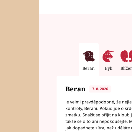
Beran
Býk
Blíže
Beran
7. 8. 2026
Je velmi pravděpodobné, že nejl
kontroly, Berani. Pokud jde o srde
zmatku. Snažit se přijít na klou
takže se o to ani nepokoušejte. M
jak dopadnete zítra, než uděláte 