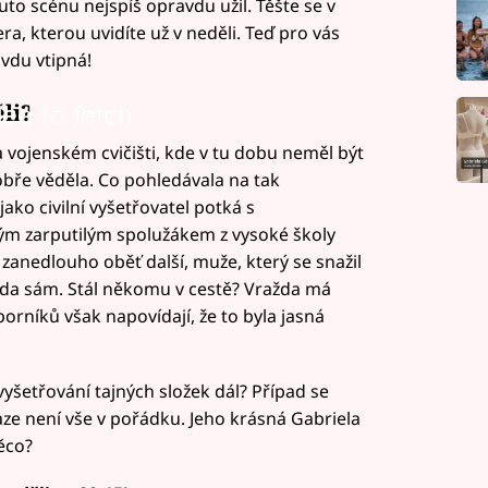
to scénu nejspíš opravdu užil. Těšte se v
ra, kterou uvidíte už v neděli. Teď pro vás
vdu vtipná!
li?
led to fetch
 vojenském cvičišti, kde v tu dobu neměl být
bře věděla. Co pohledávala na tak
ko civilní vyšetřovatel potká s
m zarputilým spolužákem z vysoké školy
 zanedlouho oběť další, muže, který se snažil
da sám. Stál někomu v cestě? Vražda má
orníků však napovídají, že to byla jasná
yšetřování tajných složek dál? Případ se
raze není vše v pořádku. Jeho krásná Gabriela
ěco?