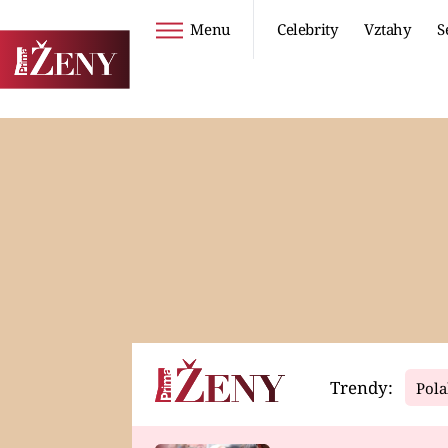
Menu
Celebrity
Vztahy
S
Seriály
Životní styl
ZOO
DIETY A HUBNUTÍ
PROSTŘENO!
CESTOVÁNÍ A
DOVOLENÁ
DUCH
ZDRAVÍ
Trendy:
Pola
Horoskopy
Video
ASTROČLÁNKY
SERIÁLY