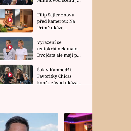
bez dubla
Filip Sajler znovu
před kamerou: Na
Primě ukáže
poctivou kuchyni i
rychlé recepty
Vyřazení se
tentokrát nekonalo.
Dvojčata ale mají po
uzavření třetí etapy
závodu nůž na krku
Šok v Kambodži.
Favoritky Chicas
končí, závod ukázal
svou nejtvrdší tvář