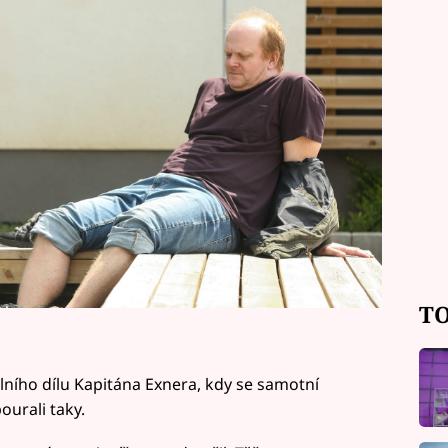
ní momenty druhé oběti.
TO
ělního dílu Kapitána Exnera, kdy se samotní
ourali taky.