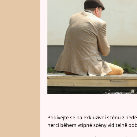
chvíli, kdy Vlček mapuje posled
Podívejte se na exkluzivní scénu z ned
herci během vtipné scény viditelně odb