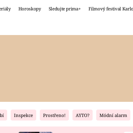
eriály
Horoskopy
Sledujte prima+
Filmový festival Karl
Celebrity
Recept
MÓDA A KRÁSA
HLAVNÍ JÍ
VZTAHY A SEX
SLADKÉ
PRIMA MAMINKA
ZDRAVÉ
bí
Inspekce
Prostřeno!
AYTO?
Módní alarm
Fresh
Living
RECEPTY
BYDLENÍ