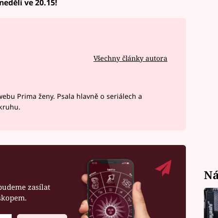
eděli ve 20.15!
Všechny články autora
webu Prima ženy. Psala hlavně o seriálech a
okruhu.
Ná
budeme zasílat
oskopem.