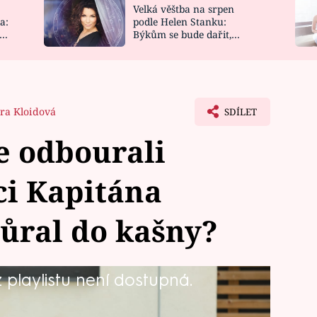
Velká věštba na srpen
NOVINKY
ZAHRADA
a:
podle Helen Stanku:
y
Býkům se bude dařit,
VIDEORECEPTY
DESIGN
Vodnáře čeká jízda
tra Kloidová
SDÍLET
se odbourali
ci Kapitána
ůral do kašny?
playlistu není dostupná.
yšetřovatelů Vlčka a Beránka někdy
omenty i před kamerou. Třeba ve