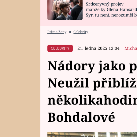
Srdceryvný projev
SNÁŘ
CELEBRITY
manželky Glena Hansard
Syn tu není, nerozuměl b
HOROSKOP NA
VAŘENÍ
tomu, vysvětlila
ROK 2023
Prima Ženy
■
Celebrity
21. ledna 2025 12:04
Micha
CELEBRITY
Nádory jako p
Neužil přiblíž
několikahodi
Bohdalové