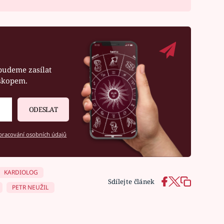
budeme zasílat
oskopem.
ODESLAT
racování osobních údajů
KARDIOLOG
Sdílejte článek
PETR NEUŽIL