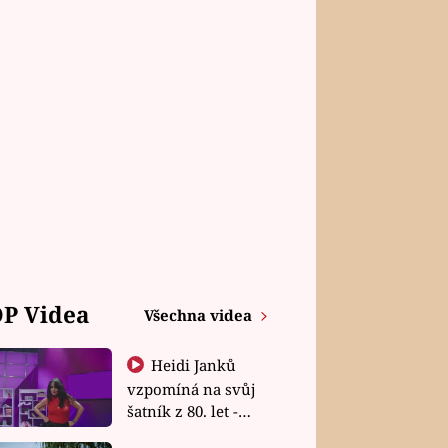
P Videa
Všechna videa
Heidi Janků
vzpomíná na svůj
šatník z 80. let -
Shopaholičky