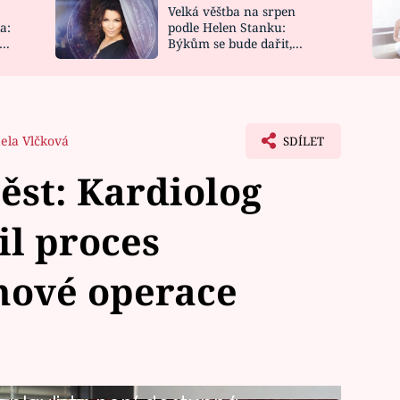
Velká věštba na srpen
NOVINKY
ZAHRADA
a:
podle Helen Stanku:
y
Býkům se bude dařit,
VIDEORECEPTY
DESIGN
Vodnáře čeká jízda
ela Vlčková
SDÍLET
ěst: Kardiolog
il proces
nové operace