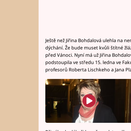
Ještě než Jiřina Bohdalová ulehla na ne
dýchání. Že bude muset kvůli štítné žl
před Vánoci. Nyní má už Jiřina Bohdal
podstoupila ve středu 15. ledna ve Fa
profesorů Roberta Lischkeho a Jana Pl