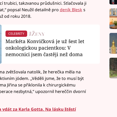
í trubici, takzvanou průdušnici. Stlačovala ji
t,“ popsal Neužil detailně pro
deník Blesk
s
 už od roku 2018.
CELEBRITY
Markéta Konvičková je už šest let
onkologickou pacientkou: V
nemocnici jsem častěji než doma
a zvětšovala natolik, že herečka měla na
tivním jódem. „Věděli jsme, že to musí být
ama Jiřina se přiklonila k chirurgickému
e operace nezbytná,“ upozornil hereččin dvorní
 vdát za Karla Gotta. Na lásku štěstí