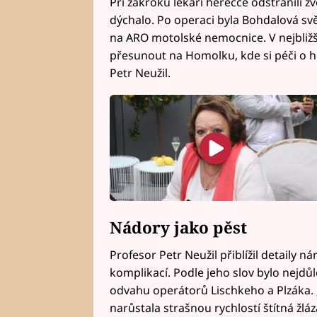
Při zákroku lékaři herečce odstranili zv
dýchalo. Po operaci byla Bohdalová s
na ARO motolské nemocnice. V nejbližš
přesunout na Homolku, kde si péči o he
Petr Neužil.
Nádory jako pěst
Profesor Petr Neužil přiblížil detaily 
komplikací. Podle jeho slov bylo nejdůl
odvahu operátorů Lischkeho a Plzáka. „
narůstala strašnou rychlostí štítná žlá