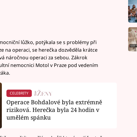
mocniční lůžko, potýkala se s problémy při
áze na operaci, se herečka dozvěděla krátce
ová náročnou operaci za sebou. Zákrok
kultní nemocnici Motol v Praze pod vedením
záka.
CELEBRITY
Operace Bohdalové byla extrémně
riziková. Herečka byla 24 hodin v
umělém spánku