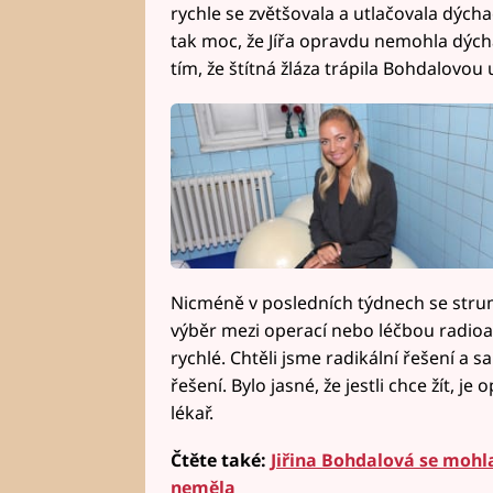
rychle se zvětšovala a utlačovala dýchac
tak moc, že Jířa opravdu nemohla dýcha
tím, že štítná žláza trápila Bohdalovou
Nicméně v posledních týdnech se strum
výběr mezi operací nebo léčbou radioak
rychlé. Chtěli jsme radikální řešení a s
řešení. Bylo jasné, že jestli chce žít, j
lékař.
Čtěte také:
Jiřina Bohdalová se mohla
neměla