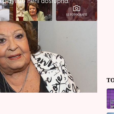
playlistu není dostupná.
12 FOTOGRAFIÍ
stoupit náročnou operaci, při které jí
žláza. Hereččin dvorní lékař Petr
ákroku, který naštěstí proběhl hladce.
sobě měla nádory velké jako pěst.
TO