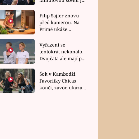
bez dubla
Filip Sajler znovu
před kamerou: Na
Primě ukáže
poctivou kuchyni i
rychlé recepty
Vyřazení se
tentokrát nekonalo.
Dvojčata ale mají po
uzavření třetí etapy
závodu nůž na krku
Šok v Kambodži.
Favoritky Chicas
končí, závod ukázal
svou nejtvrdší tvář