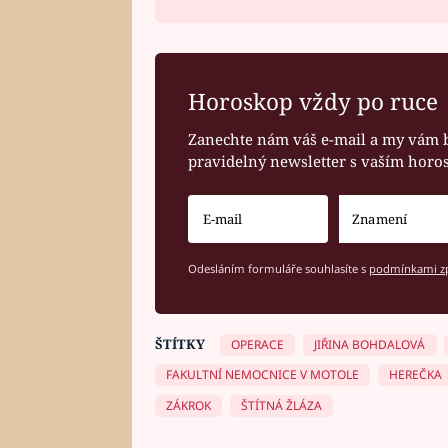
Horoskop vždy po ruce
Zanechte nám váš e-mail a my vám 
pravidelný newsletter s vaším hor
Odesláním formuláře souhlasíte s
podmínkami zp
ŠTÍTKY
OPERACE
JIŘINA BOHDALOVÁ
FAKULTNÍ NEMOCNICE V MOTOLE
HEREČKA
ZÁKROK
ŠTÍTNÁ ŽLÁZA