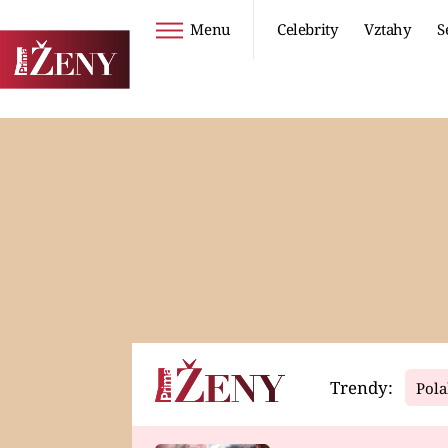
Menu
Celebrity
Vztahy
S
Seriály
Životní styl
ZOO
DIETY A HUBNUTÍ
PROSTŘENO!
CESTOVÁNÍ A
DOVOLENÁ
DUCH
ZDRAVÍ
Trendy:
Pola
Horoskopy
Video
ASTROČLÁNKY
SERIÁLY