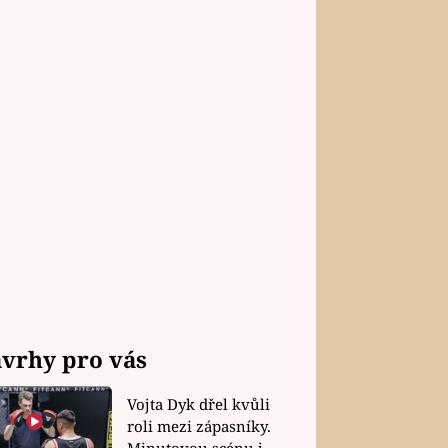
vrhy pro vás
Vojta Dyk dřel kvůli
roli mezi zápasníky.
Minutovou scénu jel