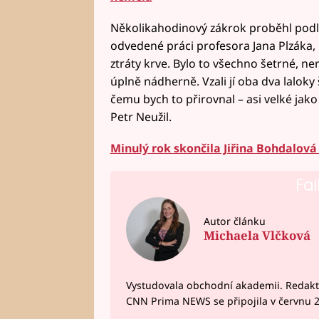
Několikahodinový zákrok proběhl podle
odvedené práci profesora Jana Plzáka, 
ztráty krve. Bylo to všechno šetrné, ner
úplně nádherně. Vzali jí oba dva laloky š
čemu bych to přirovnal – asi velké jako 
Petr Neužil.
Minulý rok skončila Jiřina Bohdalová
Fai
Autor článku
Michaela Vlčková
Vystudovala obchodní akademii. Redakto
CNN Prima NEWS se připojila v červnu 