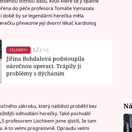
ětšenou štítnou žlázu, kvůli které se jí špatně
věřena do péče profesora Tomáše Vymazala
í době by se legendární herečka měla
rečku převezme její dvorní lékař, kardiolog
CELEBRITY
Jiřina Bohdalová podstoupila
náročnou operaci. Trápily ji
problémy s dýcháním
Ná
náročného zákroku, který naštěstí proběhl bez
ežitější odhodlání herečky. Také pochválil
S profesorem Lischkem jsme zjistili, že tam
za. A to velmi progresivně. Opravdu velmi