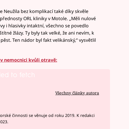
 Neužila bez komplikací také díky skvěle
přednosty ORL kliniky v Motole. „Měli nulové
vy i hlasivky intaktní, všechno se povedlo
títné žlázy. Ty byly tak velké, že ani nevím, k
pěst. Ten nádor byl fakt velikánský,“ vysvětlil
 v nemocnici kvůli otravě:
led to fetch
Všechny články autora
rské činnosti se věnuje od roku 2019. K redakci
2023.