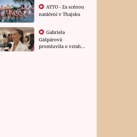
AYTO - Za scénou
natáčení v Thajsku
Gabriela
Gášpárová
promluvila o vztahu
a zakládání rodiny