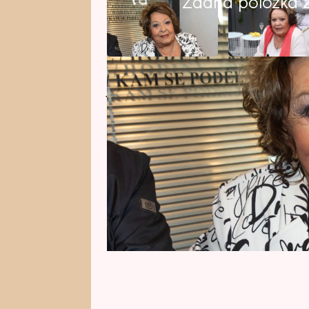
Žádná položka z 
Jiřina Bohdalová (93) musela pod
byla odstraněna zvětšená štítná 
Neužil nyní popsal celý proces z
Přiblížil, že ikonická herečka v 