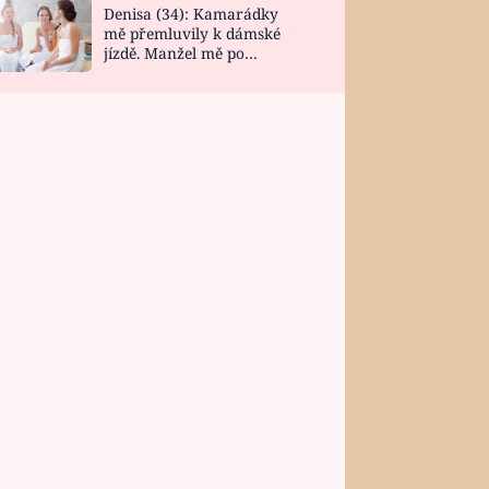
Denisa (34): Kamarádky
mě přemluvily k dámské
jízdě. Manžel mě po
návratu zaskočil