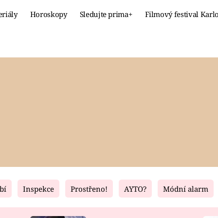
eriály
Horoskopy
Sledujte prima+
Filmový festival Karl
Celebrity
Recept
MÓDA A KRÁSA
HLAVNÍ JÍ
VZTAHY A SEX
SLADKÉ
PRIMA MAMINKA
ZDRAVÉ
bí
Inspekce
Prostřeno!
AYTO?
Módní alarm
Fresh
Living
RECEPTY
BYDLENÍ