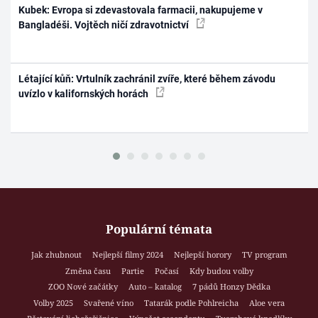
Kubek: Evropa si zdevastovala farmacii, nakupujeme v
Bangladéši. Vojtěch ničí zdravotnictví
Létající kůň: Vrtulník zachránil zvíře, které během závodu
uvízlo v kalifornských horách
Populární témata
Jak zhubnout
Nejlepší filmy 2024
Nejlepší horory
TV program
Změna času
Partie
Počasí
Kdy budou volby
ZOO Nové začátky
Auto – katalog
7 pádů Honzy Dědka
Volby 2025
Svařené víno
Tatarák podle Pohlreicha
Aloe vera