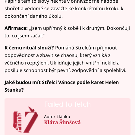
Papír s těmito slovy nechte v ohnivzdorné nádobě
shořet a vědomě se zavažte ke konkrétnímu kroku k
dokončení daného úkolu.
Afirmace:
„Jsem upřímný k sobě i k druhým. Dokončuji
to, co jsem začal.“
K čemu rituál slouží?
Pomáhá Střelcům přijmout
odpovědnost a zbavit se chaosu, který vzniká z
věčného rozptýlení. Uklidňuje jejich vnitřní neklid a
posiluje schopnost být pevní, zodpovědní a spolehliví.
Jaké budou mít Střelci Vánoce podle karet Helen
Stanku?
Failed to fetch
Autor článku
Klára Šimšová