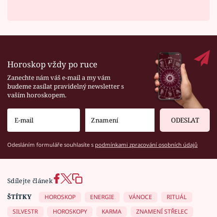
Horoskop vždy po ruce
Zanechte nám váš e-mail a my vám
budeme zasílat pravidelný newsletter s
vaším horoskopem.
ODESLAT
Odesláním formuláře souhlasíte s
podmínkami zpracování osobních údajů
Sdílejte článek
ŠTÍTKY
HOROSKOP
ENERGIE
VÁNOCE
RITUÁL
SILVESTR
HOROSKOPY
KARMA
ZNAMENÍ STŘELEC