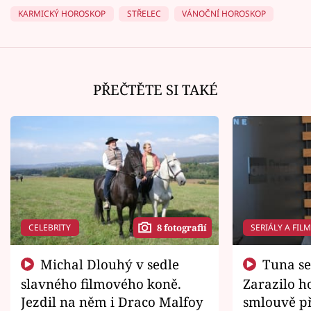
KARMICKÝ HOROSKOP
STŘELEC
VÁNOČNÍ HOROSKOP
PŘEČTĚTE SI TAKÉ
CELEBRITY
SERIÁLY A FIL
8 fotografií
Michal Dlouhý v sedle
Tuna se chtěl vrátit domů.
slavného filmového koně.
Zarazilo ho
Jezdil na něm i Draco Malfoy
smlouvě př