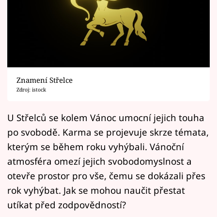
Horoskopy
Sledujte prima+
Filmový festival Karlovy Vary
Pořady
Znamení Střelce
Zdroj: istock
Mámy sobě
U Střelců se kolem Vánoc umocní jejich touha
Přihlášení
po svobodě. Karma se projevuje skrze témata,
kterým se během roku vyhýbali. Vánoční
atmosféra omezí jejich svobodomyslnost a
Sledujte nás
otevře prostor pro vše, čemu se dokázali přes
rok vyhýbat. Jak se mohou naučit přestat
utíkat před zodpovědností?