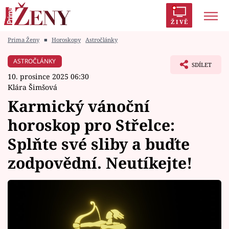
ŽIVĚ
Prima Ženy
■
Horoskopy
Astročlánky
Trendy:
Polabí
Inspekce
Prostřeno!
AYTO?
ASTROČLÁNKY
SDÍLET
Módní alarm
Zrádci
Proměny
10. prosince 2025 06:30
Klára Šimšová
Karmický vánoční
horoskop pro Střelce:
Témata
Splňte své sliby a buďte
Celebrity
zodpovědní. Neutíkejte!
Vztahy
Seriály