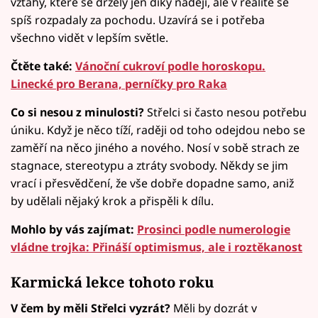
vztahy, které se držely jen díky naději, ale v realitě se
spíš rozpadaly za pochodu. Uzavírá se i potřeba
všechno vidět v lepším světle.
Čtěte také:
Vánoční cukroví podle horoskopu.
Linecké pro Berana, perníčky pro Raka
Co si nesou z minulosti?
Střelci si často nesou potřebu
úniku. Když je něco tíží, raději od toho odejdou nebo se
zaměří na něco jiného a nového. Nosí v sobě strach ze
stagnace, stereotypu a ztráty svobody. Někdy se jim
vrací i přesvědčení, že vše dobře dopadne samo, aniž
by udělali nějaký krok a přispěli k dílu.
Mohlo by vás zajímat:
Prosinci podle numerologie
vládne trojka: Přináší optimismus, ale i roztěkanost
Karmická lekce tohoto roku
V čem by měli Střelci vyzrát?
Měli by dozrát v