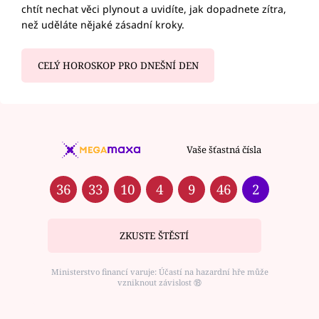
chtít nechat věci plynout a uvidíte, jak dopadnete zítra,
než uděláte nějaké zásadní kroky.
CELÝ HOROSKOP PRO DNEŠNÍ DEN
Vaše šťastná čísla
36
33
10
4
9
46
2
ZKUSTE ŠTĚSTÍ
Ministerstvo financí varuje: Účastí na hazardní hře může
vzniknout závislost ⑱