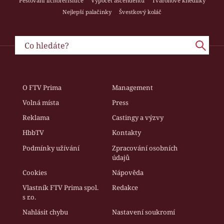
Pěstování lichořeřišnice
Výpočet ascendentu
Tvarohové knedlíky
Nejlepší palačinky
Švestkový koláč
O FTV Prima
Management
Volná místa
Press
Reklama
Castingy a výzvy
HbbTV
Kontakty
Podmínky užívání
Zpracování osobních
údajů
Cookies
Nápověda
Vlastník FTV Prima spol.
Redakce
s r.o.
Nahlásit chybu
Nastavení soukromí