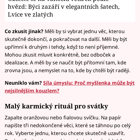
hvězd: Býci zazáří v elegantních šatech,
Lvice ve zlatých
Co zkusit jinak?
Měli by si vybrat jednu věc, kterou
skutečně dokončí, a pokračovat na další. Měli by být
upřímní k druhým i tehdy, když to není příjemné.
Mohou zkusit mluvit konkrétně, bez odboček a
idealizace. A měli by se naučit být přítomní tam, kde
zrovna jsou, a nemyslet na to, kde by chtěli být raději.
Neuniklo vám?
Síla úmyslu: Proč myšlenka může být
nejsilnějším kouzlem?
Malý karmický rituál pro svátky
Zapalte oranžovou nebo fialovou svíčku. Na papír
napište tři nedokončené věci, které se táhnou po celý
rok. Vyberte jednu, kterou chcete skutečně uzavřít.