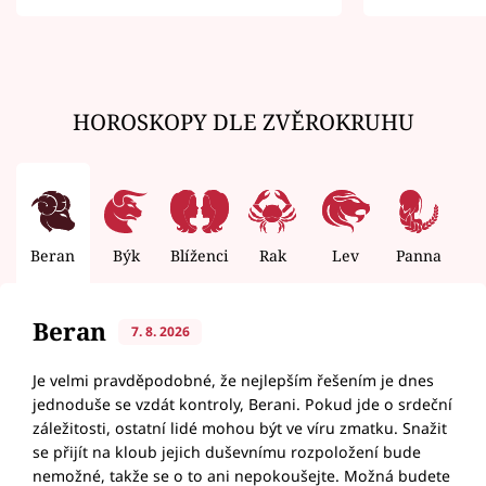
zemřít
HOROSKOPY DLE ZVĚROKRUHU
Beran
Býk
Blíženci
Rak
Lev
Panna
V
Beran
7. 8. 2026
Je velmi pravděpodobné, že nejlepším řešením je dnes
jednoduše se vzdát kontroly, Berani. Pokud jde o srdeční
záležitosti, ostatní lidé mohou být ve víru zmatku. Snažit
se přijít na kloub jejich duševnímu rozpoložení bude
nemožné, takže se o to ani nepokoušejte. Možná budete