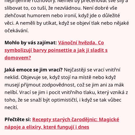
nepříjemné rozhovory. Neměli by přeceňovat své síly a
slibovat to, co tuší, že nezvládnou. Není dobré vše
zlehčovat humorem nebo ironií, když jde o důležité
věci. A neměli by utíkat, když se objeví tlak nebo nějaké
očekávání.
Mohlo by vás zajímat:
Vánoční hvězda. Co
symbolizují barvy poinsettie a jak ji sladit s
domovem?
Jaká emoce se jim vrací?
Nejčastěji se vrací vnitřní
neklid. Objevuje se, když stojí na místě nebo když
musejí přijmout zodpovědnost, což se jim ani za mák
nelíbí. Vrací se jim i pocit vnitřního tlaku, který vzniká z
toho, že se snaží být optimističtí, i když se tak vůbec
necítí.
Přečtěte si:
Recepty starých čarodějnic: Magické
nápoje a elixíry, které fungují i dnes