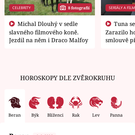
CELEBRITY
SERIÁLY A FIL
8 fotografií
Michal Dlouhý v sedle
Tuna se chtěl vrátit domů.
slavného filmového koně.
Zarazilo ho
Jezdil na něm i Draco Malfoy
smlouvě př
zemřít
HOROSKOPY DLE ZVĚROKRUHU
Beran
Býk
Blíženci
Rak
Lev
Panna
V