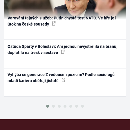
Varování tajných služeb: Putin chystá test NATO. Ve hře je i
útok na české sousedy
Ostuda Sparty v Boleslavi: Ani jednou nevystřelila na bránu,
doplatila na třesk v sestavě
Vyhýbá se generace Z vedoucím pozicím? Podle sociologů
mladí kariéru obětují jistotě