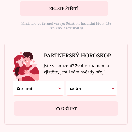
ZKUSTE ŠTĚSTÍ
Ministerstvo financí varuje: Účastí na hazardní hře může
vzniknout závislost ⑱
PARTNERSKÝ HOROSKOP
Jste si souzení? Zvolte znamení a
zjistěte, jestli vám hvězdy přejí.
VYPOČÍTAT