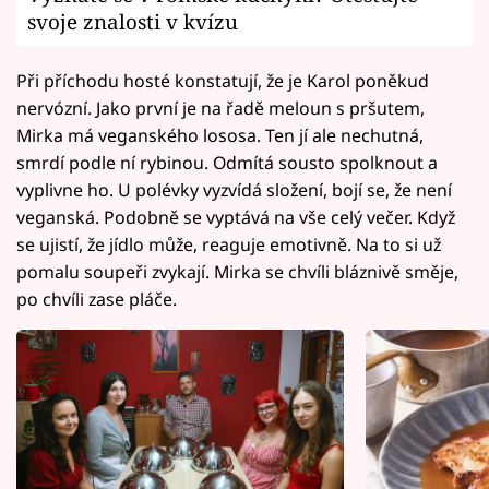
svoje znalosti v kvízu
Při příchodu hosté konstatují, že je Karol poněkud
nervózní. Jako první je na řadě meloun s pršutem,
Mirka má veganského lososa. Ten jí ale nechutná,
smrdí podle ní rybinou. Odmítá sousto spolknout a
vyplivne ho. U polévky vyzvídá složení, bojí se, že není
veganská. Podobně se vyptává na vše celý večer. Když
se ujistí, že jídlo může, reaguje emotivně. Na to si už
pomalu soupeři zvykají. Mirka se chvíli bláznivě směje,
po chvíli zase pláče.