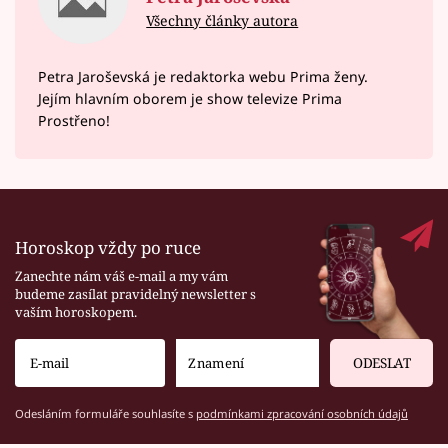
Všechny články autora
Petra Jaroševská je redaktorka webu Prima ženy.
Jejím hlavním oborem je show televize Prima
Prostřeno!
Horoskop vždy po ruce
Zanechte nám váš e-mail a my vám
budeme zasílat pravidelný newsletter s
vaším horoskopem.
ODESLAT
Odesláním formuláře souhlasíte s
podmínkami zpracování osobních údajů