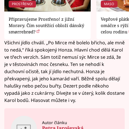
PROSTŘENO!
MASO
Připravujeme Prostřeno! z jižní
Vepřové plát
Moravy. Čím soutěžící obloží dánský
omáčce s rýží
smørrebrød?
celou rodinu
Všichni jídlo chválí. „Po Mirce mě bolelo břicho, ale mně
to nedá,“ říká spokojený Honza. Hlavní chod dělá Karol
ve třech verzích. Sám totiž nemusí sýr. Mirce se zdá, že
je v těstovinách moc česneku. Ten se nehodí k
duchovní očistě, tak jí jídlo nechutná. Honza je
překvapený, jak jeho kamarád vaří. Běžně spolu dělají
halušky nebo pečou buřty. Dezert podle někoho
vypadá jako z cukrárny. Dívejte se v úterý, kolik dostane
Karol bodů. Hlasovat můžete i vy.
Autor článku
Petra Jaroševská