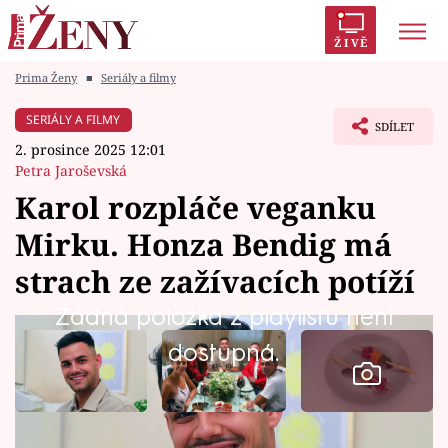
ŽIVĚ
Prima Ženy
■
Seriály a filmy
Trendy:
Polabí
Inspekce
Prostřeno!
AYTO?
SERIÁLY A FILMY
SDÍLET
Módní alarm
Zrádci
Proměny
2. prosince 2025 12:01
Petra Jaroševská
Karol rozpláče veganku
Mirku. Honza Bendig má
Témata
strach ze zažívacích potíží
Celebrity
Žádná položka z playlistu není
dostupná.
Vztahy
Seriály