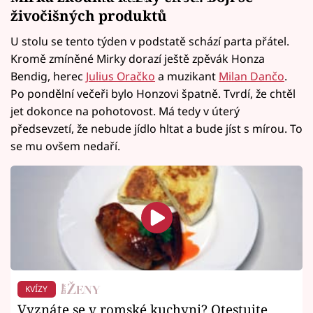
živočišných produktů
U stolu se tento týden v podstatě schází parta přátel.
Kromě zmíněné Mirky dorazí ještě zpěvák Honza
Bendig, herec
Julius Oračko
a muzikant
Milan Dančo
.
Po pondělní večeři bylo Honzovi špatně. Tvrdí, že chtěl
jet dokonce na pohotovost. Má tedy v úterý
předsevzetí, že nebude jídlo hltat a bude jíst s mírou. To
se mu ovšem nedaří.
KVÍZY
Vyznáte se v romské kuchyni? Otestujte