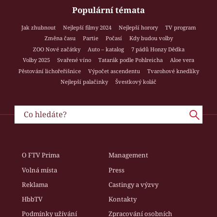
Populární témata
Jak zhubnout
Nejlepší filmy 2024
Nejlepší horory
TV program
Změna času
Partie
Počasí
Kdy budou volby
ZOO Nové začátky
Auto – katalog
7 pádů Honzy Dědka
Volby 2025
Svařené víno
Tatarák podle Pohlreicha
Aloe vera
Pěstování lichořeřišnice
Výpočet ascendentu
Tvarohové knedlíky
Nejlepší palačinky
Švestkový koláč
O FTV Prima
Management
Volná místa
Press
Reklama
Castingy a výzvy
HbbTV
Kontakty
Podmínky užívání
Zpracování osobních