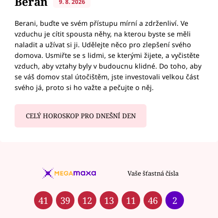
Beran
9. 8. 2026
Berani, buďte ve svém přístupu mírní a zdrženliví. Ve
vzduchu je cítit spousta něhy, na kterou byste se měli
naladit a užívat si ji. Udělejte něco pro zlepšení svého
domova. Usmiřte se s lidmi, se kterými žijete, a vyčistěte
vzduch, aby vztahy byly v budoucnu klidné. Do toho, aby
se váš domov stal útočištěm, jste investovali velkou část
svého já, proto si ho važte a pečujte o něj.
CELÝ HOROSKOP PRO DNEŠNÍ DEN
Vaše šťastná čísla
41
39
12
13
11
46
2