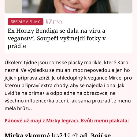
SERIÁLY A FILMY
Ex Honzy Bendiga se dala na víru a
veganství. Soupeři vyšmejdí fotky v
prádle
Úkolem týdne jsou romské placky marikle, které Karol
nezná. Ve výsledku se mu ani moc nepovedou a jen ho
jejich příprava zdrží. Je ohleduplný k vegance Mirce, pro
kterou připraví extra chody, aby se najedla i ona. Jak
uvidíte na prima+ a odpoledne na obrazovce, ne
všechno influencerka ocení. Jak sama prozradí, z menu
měla hrůzu.
Pánové už mají z Mirky legraci. Kvůli menu plakala:
Failed to fetch
Mirka zkoumá každý chod. Bojí se