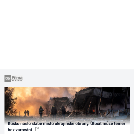
Rusko našlo slabé místo ukrajinské obrany. Útočit může téměř
bez varování