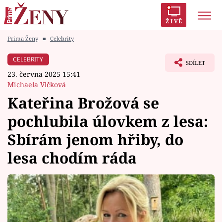
ŽIVĚ
Prima Ženy
■
Celebrity
Trendy:
Polabí
Inspekce
Prostřeno!
AYTO?
CELEBRITY
SDÍLET
Módní alarm
Zrádci
Proměny
23. června 2025 15:41
Michaela Vlčková
Kateřina Brožová se
pochlubila úlovkem z lesa:
Témata
Sbírám jenom hřiby, do
Celebrity
lesa chodím ráda
Vztahy
Seriály