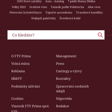
ZOO Nové začátky
Auto – katalog
7 pádů Honzy Dědka
Volby 2025
Svařené víno
Tatarák podle Pohlreicha
Aloe vera
Pěstování lichořeřišnice
Výpočet ascendentu
Tvarohové knedlíky
Nejlepší palačinky
Švestkový koláč
O FTV Prima
Management
Volná místa
Press
Reklama
Castingy a výzvy
HbbTV
Kontakty
Podmínky užívání
Zpracování osobních
údajů
Cookies
Nápověda
Vlastník FTV Prima spol.
Redakce
s r.o.