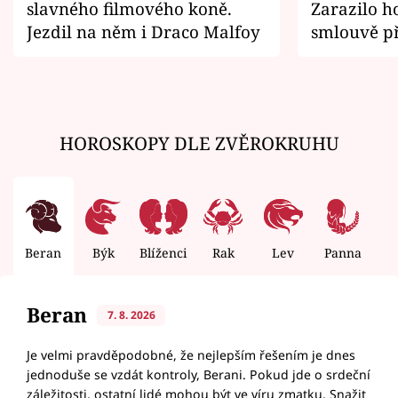
slavného filmového koně.
Zarazilo ho
Jezdil na něm i Draco Malfoy
smlouvě př
zemřít
HOROSKOPY DLE ZVĚROKRUHU
Beran
Býk
Blíženci
Rak
Lev
Panna
V
Beran
7. 8. 2026
Je velmi pravděpodobné, že nejlepším řešením je dnes
jednoduše se vzdát kontroly, Berani. Pokud jde o srdeční
záležitosti, ostatní lidé mohou být ve víru zmatku. Snažit