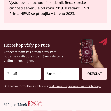
Vystudovala obchodní akademii. Redaktorské
činnosti se věnuje od roku 2019. K redakci CNN
Prima NEWS se připojila v červnu 2023.
Horoskop vždy po ruce
Zanechte nám váš e-mail a my vám
budeme zasílat pravidelný newsletter s
vaším horoskopem.
ODESLAT
Odesláním formuláře souhlasíte s
podmínkami zpracování osobních údajů
Sdílejte článek