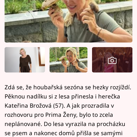
Horoskopy
Sledujte prima+
Filmový festival Karlovy Vary
Pořady
Mámy sobě
Přihlášení
Zdá se, že houbařská sezóna se hezky rozjíždí.
Pěknou nadílku si z lesa přinesla i herečka
Sledujte nás
Kateřina Brožová (57). A jak prozradila v
rozhovoru pro Prima Ženy, bylo to zcela
neplánované. Do lesa vyrazila na procházku
se psem a nakonec domů přišla se samými