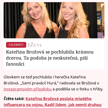
CELEBRITY
Kateřina Brožová se pochlubila krásnou
dcerou. Ta podoba je neskutečná, píší
fanoušci
Úlovkem se teď pochlubila i herečka Kateřina
Brožová. „Samí praváci! Hurá,“ radovala se Brožová v
instagramovém příspěvku
a podělila se o fotku s hřiby.
Čtěte také:
Kateřina Brožová poslala mladého
influencera na vojnu. Radil lidem, jak nemít druhou