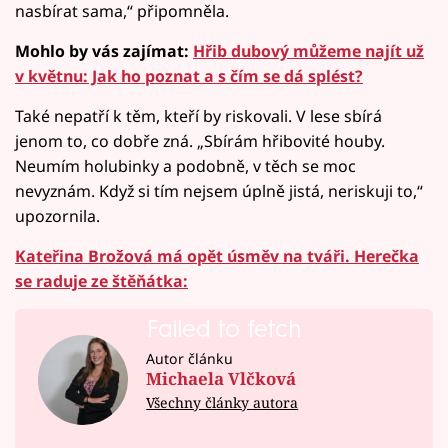
nasbírat sama,“ připomněla.
Mohlo by vás zajímat:
Hřib dubový můžeme najít už
v květnu: Jak ho poznat a s čím se dá splést?
Také nepatří k těm, kteří by riskovali. V lese sbírá
jenom to, co dobře zná. „Sbírám hřibovité houby.
Neumím holubinky a podobně, v těch se moc
nevyznám. Když si tím nejsem úplně jistá, neriskuji to,“
upozornila.
Kateřina Brožová má opět úsměv na tváři. Herečka
se raduje ze štěňátka:
Failed to fetch
Autor článku
Michaela Vlčková
Všechny články autora