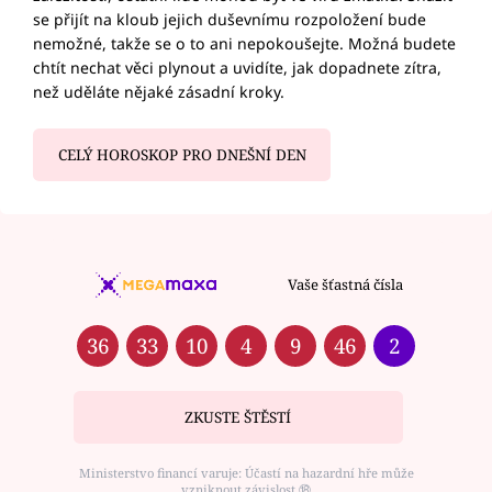
se přijít na kloub jejich duševnímu rozpoložení bude
nemožné, takže se o to ani nepokoušejte. Možná budete
chtít nechat věci plynout a uvidíte, jak dopadnete zítra,
než uděláte nějaké zásadní kroky.
CELÝ HOROSKOP PRO DNEŠNÍ DEN
Vaše šťastná čísla
36
33
10
4
9
46
2
ZKUSTE ŠTĚSTÍ
Ministerstvo financí varuje: Účastí na hazardní hře může
vzniknout závislost ⑱