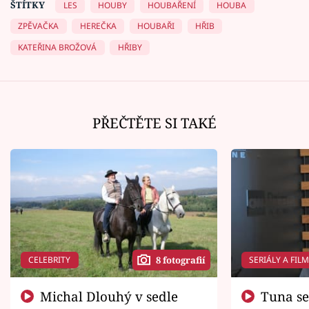
ŠTÍTKY
LES
HOUBY
HOUBAŘENÍ
HOUBA
ZPĚVAČKA
HEREČKA
HOUBAŘI
HŘIB
KATEŘINA BROŽOVÁ
HŘIBY
PŘEČTĚTE SI TAKÉ
CELEBRITY
SERIÁLY A FIL
8 fotografií
Michal Dlouhý v sedle
Tuna se chtěl vrátit domů.