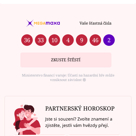
Vaše šťastná čísla
36
33
10
4
9
46
2
ZKUSTE ŠTĚSTÍ
Ministerstvo financí varuje: Účastí na hazardní hře může
vzniknout závislost ⑱
PARTNERSKÝ HOROSKOP
Jste si souzení? Zvolte znamení a
zjistěte, jestli vám hvězdy přejí.