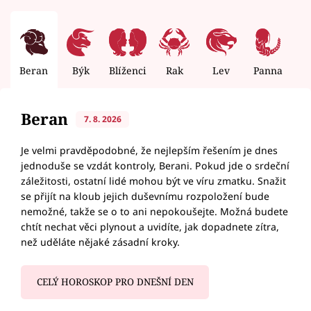
Beran
Býk
Blíženci
Rak
Lev
Panna
V
Beran
7. 8. 2026
Je velmi pravděpodobné, že nejlepším řešením je dnes
jednoduše se vzdát kontroly, Berani. Pokud jde o srdeční
záležitosti, ostatní lidé mohou být ve víru zmatku. Snažit
se přijít na kloub jejich duševnímu rozpoložení bude
nemožné, takže se o to ani nepokoušejte. Možná budete
chtít nechat věci plynout a uvidíte, jak dopadnete zítra,
než uděláte nějaké zásadní kroky.
CELÝ HOROSKOP PRO DNEŠNÍ DEN