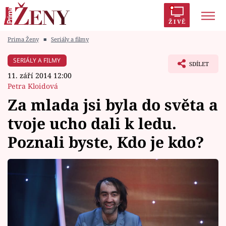
ŽIVĚ
Prima Ženy
■
Seriály a filmy
Trendy:
Polabí
Inspekce
Prostřeno!
AYTO?
SERIÁLY A FILMY
SDÍLET
Módní alarm
Zrádci
Proměny
11. září 2014 12:00
Petra Kloidová
Za mlada jsi byla do světa a
tvoje ucho dali k ledu.
Témata
Poznali byste, Kdo je kdo?
Celebrity
Vztahy
Seriály