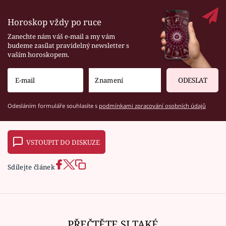
Horoskop vždy po ruce
Zanechte nám váš e-mail a my vám
budeme zasílat pravidelný newsletter s
vaším horoskopem.
ODESLAT
Odesláním formuláře souhlasíte s
podmínkami zpracování osobních údajů
VSTOUPIT DO DISKUZE
Sdílejte článek
PŘEČTĚTE SI TAKÉ