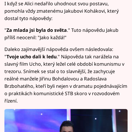
I když se Alici nedařilo uhodnout svou postavu,
pomohla vždy zmatenému Jakubovi Kohákovi, který
dostal tyto nápovědy:
"
Za mlada jsi byla do světa
." Tuto nápovědu Jakub
příliš neocenil: "Jako každá!"
Daleko zajímavější nápověda ovšem následovala:
"
Tvoje ucho dali k ledu
." Nápověda tak narážela na
slavný film Ucho, který ležel celé období komunismu v
trezoru. Snímek se stal o to slavnější, že zachycuje
reálné manžele Jiřinu Bohdalovou a Radoslava
Brzbohatého, kteří byli nejen v dramatu pojednávajícím
o praktikách komunistické STB skoro v rozvodovém
řízení.