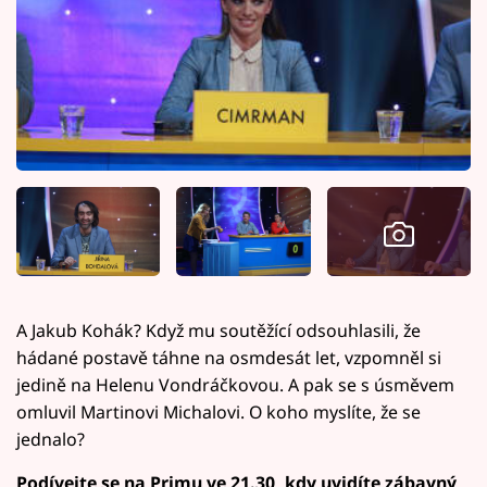
A Jakub Kohák? Když mu soutěžící odsouhlasili, že
hádané postavě táhne na osmdesát let, vzpomněl si
jedině na Helenu Vondráčkovou. A pak se s úsměvem
omluvil Martinovi Michalovi. O koho myslíte, že se
jednalo?
Podívejte se na Primu ve 21.30, kdy uvidíte zábavný