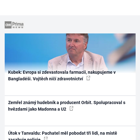
Kubek: Evropa si zdevastovala farmacii, nakupujeme v
Bangladéši. Vojtěch ničí zdravotnictví
Zemřel známý hudebník a producent Orbit. Spolupracoval s
hvězdami jako Madonna a U2
Útok v Tanvaldu: Pachatel měl pobodat tři lidi, na místě
zasahuje policie