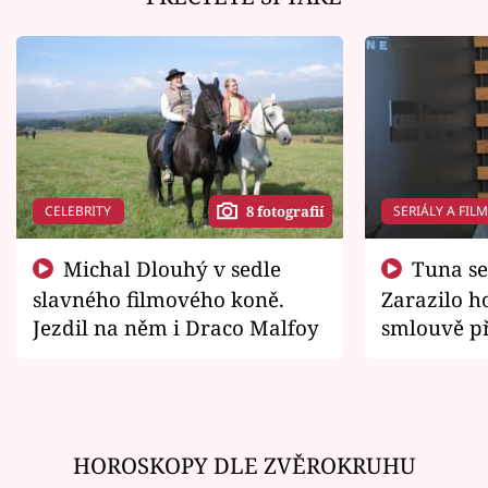
CELEBRITY
SERIÁLY A FIL
8 fotografií
Michal Dlouhý v sedle
Tuna se chtěl vrátit domů.
slavného filmového koně.
Zarazilo ho
Jezdil na něm i Draco Malfoy
smlouvě př
zemřít
HOROSKOPY DLE ZVĚROKRUHU