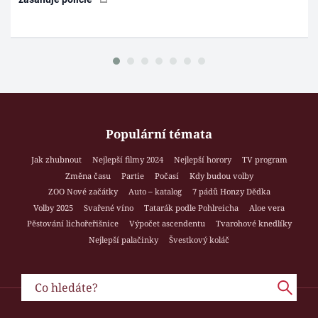
Populární témata
Jak zhubnout
Nejlepší filmy 2024
Nejlepší horory
TV program
Změna času
Partie
Počasí
Kdy budou volby
ZOO Nové začátky
Auto – katalog
7 pádů Honzy Dědka
Volby 2025
Svařené víno
Tatarák podle Pohlreicha
Aloe vera
Pěstování lichořeřišnice
Výpočet ascendentu
Tvarohové knedlíky
Nejlepší palačinky
Švestkový koláč