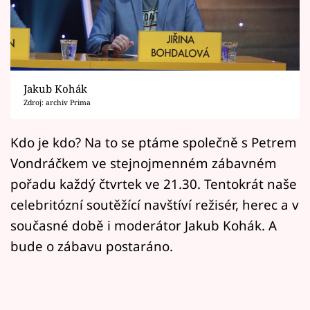
Horoskopy
Sledujte prima+
Filmový festival Karlovy Vary
Jakub Kohák
Pořady
Zdroj: archiv Prima
Mámy sobě
Kdo je kdo? Na to se ptáme společně s Petrem
Vondráčkem ve stejnojmenném zábavném
Přihlášení
pořadu každý čtvrtek ve 21.30. Tentokrát naše
celebritózní soutěžící navštíví režisér, herec a v
současné době i moderátor Jakub Kohák. A
Sledujte nás
bude o zábavu postaráno.