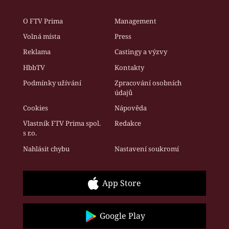
O FTV Prima
Management
Volná místa
Press
Reklama
Castingy a výzvy
HbbTV
Kontakty
Podmínky užívání
Zpracování osobních
údajů
Cookies
Nápověda
Vlastník FTV Prima spol.
Redakce
s r.o.
Nahlásit chybu
Nastavení soukromí
App Store
Google Play