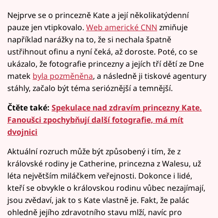
Nejprve se o princezně Kate a její několikatýdenní
pauze jen vtipkovalo.
Web americké CNN
zmiňuje
například narážky na to, že si nechala špatně
ustřihnout ofinu a nyní čeká, až doroste. Poté, co se
ukázalo, že fotografie princezny a jejích tří dětí ze Dne
matek
byla pozměněna
, a následně ji tiskové agentury
stáhly, začalo být téma serióznější a temnější.
Čtěte také:
Spekulace nad zdravím princezny Kate.
Fanoušci zpochybňují další fotografie, má mít
dvojnici
Aktuální rozruch může být způsobený i tím, že z
královské rodiny je Catherine, princezna z Walesu, už
léta největším miláčkem veřejnosti. Dokonce i lidé,
kteří se obvykle o královskou rodinu vůbec nezajímají,
jsou zvědaví, jak to s Kate vlastně je. Fakt, že palác
ohledně jejího zdravotního stavu mlží, navíc pro