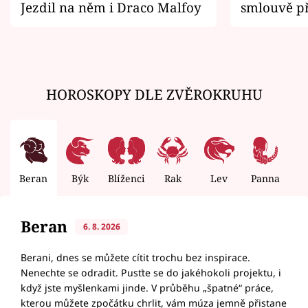
Jezdil na něm i Draco Malfoy
smlouvě př
zemřít
HOROSKOPY DLE ZVĚROKRUHU
Beran
Býk
Blíženci
Rak
Lev
Panna
V
Beran
6. 8. 2026
Berani, dnes se můžete cítit trochu bez inspirace.
Nenechte se odradit. Pusťte se do jakéhokoli projektu, i
když jste myšlenkami jinde. V průběhu „špatné“ práce,
kterou můžete zpočátku chrlit, vám múza jemně přistane