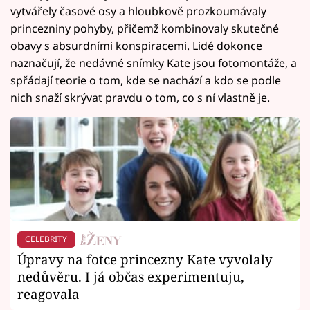
vytvářely časové osy a hloubkově prozkoumávaly
princezniny pohyby, přičemž kombinovaly skutečné
obavy s absurdními konspiracemi. Lidé dokonce
naznačují, že nedávné snímky Kate jsou fotomontáže, a
spřádají teorie o tom, kde se nachází a kdo se podle
nich snaží skrývat pravdu o tom, co s ní vlastně je.
CELEBRITY
Úpravy na fotce princezny Kate vyvolaly
nedůvěru. I já občas experimentuju,
reagovala