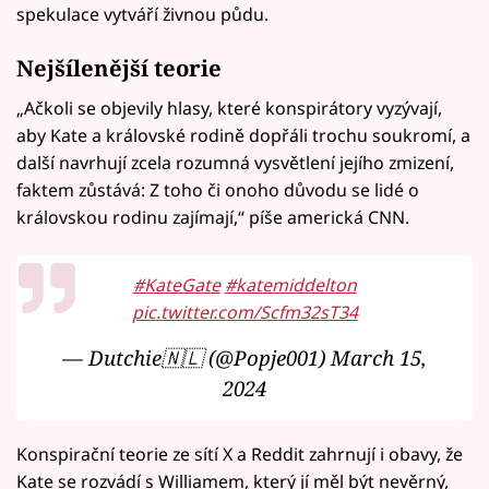
spekulace vytváří živnou půdu.
Nejšílenější teorie
„Ačkoli se objevily hlasy, které konspirátory vyzývají,
aby Kate a královské rodině dopřáli trochu soukromí, a
další navrhují zcela rozumná vysvětlení jejího zmizení,
faktem zůstává: Z toho či onoho důvodu se lidé o
královskou rodinu zajímají,“ píše americká CNN.
#KateGate
#katemiddelton
pic.twitter.com/Scfm32sT34
— Dutchie🇳🇱 (@Popje001)
March 15,
2024
Konspirační teorie ze sítí X a Reddit zahrnují i obavy, že
Kate se rozvádí s Williamem, který jí měl být nevěrný,