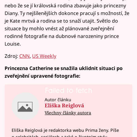
nebo že se jí královská rodina zbavuje jako princezny
Diany. Ty nejšílenějších dokonce pracují s možností, že
je Kate mrtvá a rodina se to snaží utajit. Světlo do
situace by mohlo vnést až plánované zveřejnění
rodinné fotografie na dubnové narozeniny prince
Louise.
Zdroj:
CNN
,
US Weekly
Princezna Catherine se snažila uklidnit situaci po
zveřejnění upravené fotografie:
Failed to fetch
Autor článku
Eliška Reiglová
Všechny články autora
Eliška Reiglová je redaktorka webu Prima ženy. Píše
o celebritách, seriálech a také o životním stylu.