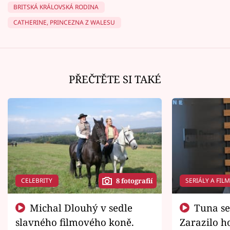
BRITSKÁ KRÁLOVSKÁ RODINA
CATHERINE, PRINCEZNA Z WALESU
PŘEČTĚTE SI TAKÉ
CELEBRITY
SERIÁLY A FIL
8 fotografií
Michal Dlouhý v sedle
Tuna se chtěl vrátit domů.
slavného filmového koně.
Zarazilo ho