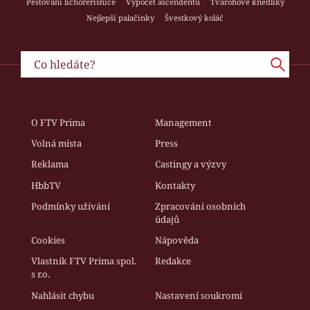
Pěstování lichořeřišnice
Výpočet ascendentu
Tvarohové knedlíky
Nejlepší palačinky
Švestkový koláč
O FTV Prima
Management
Volná místa
Press
Reklama
Castingy a výzvy
HbbTV
Kontakty
Podmínky užívání
Zpracování osobních
údajů
Cookies
Nápověda
Vlastník FTV Prima spol.
Redakce
s r.o.
Nahlásit chybu
Nastavení soukromí