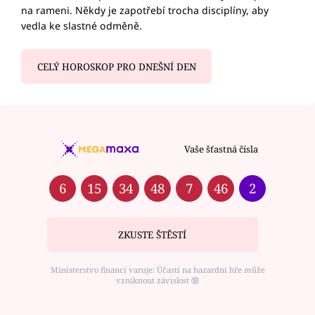
na rameni. Někdy je zapotřebí trocha disciplíny, aby
vedla ke slastné odměně.
CELÝ HOROSKOP PRO DNEŠNÍ DEN
Vaše šťastná čísla
6
15
34
48
7
46
2
ZKUSTE ŠTĚSTÍ
Ministerstvo financí varuje: Účastí na hazardní hře může
vzniknout závislost ⑱