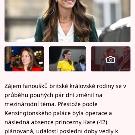
Horoskopy
Sledujte prima+
Filmový festival Karlovy Vary
Pořady
Mámy sobě
Přihlášení
Zájem fanoušků britské královské rodiny se v
průběhu pouhých pár dní změnil na
Sledujte nás
mezinárodní téma. Přestože podle
Kensingtonského paláce byla operace a
následná absence princezny Kate (42)
plánovaná, události poslední doby vedly k