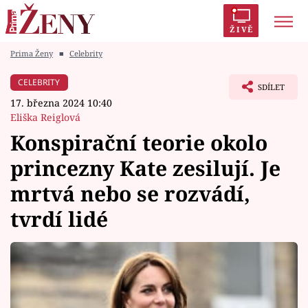
ŽIVĚ
Prima Ženy
■
Celebrity
Trendy:
Polabí
Inspekce
Prostřeno!
AYTO?
CELEBRITY
SDÍLET
Módní alarm
Zrádci
Proměny
17. března 2024 10:40
Eliška Reiglová
Konspirační teorie okolo
princezny Kate zesilují. Je
Témata
mrtvá nebo se rozvádí,
Celebrity
tvrdí lidé
Vztahy
Seriály