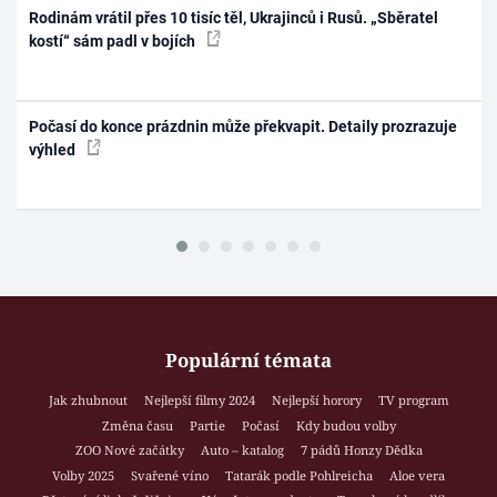
Rodinám vrátil přes 10 tisíc těl, Ukrajinců i Rusů. „Sběratel
kostí“ sám padl v bojích
Počasí do konce prázdnin může překvapit. Detaily prozrazuje
výhled
Populární témata
Jak zhubnout
Nejlepší filmy 2024
Nejlepší horory
TV program
Změna času
Partie
Počasí
Kdy budou volby
ZOO Nové začátky
Auto – katalog
7 pádů Honzy Dědka
Volby 2025
Svařené víno
Tatarák podle Pohlreicha
Aloe vera