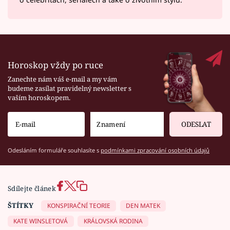
Horoskop vždy po ruce
Zanechte nám váš e-mail a my vám
budeme zasílat pravidelný newsletter s
vaším horoskopem.
ODESLAT
Odesláním formuláře souhlasíte s
podmínkami zpracování osobních údajů
Sdílejte článek
ŠTÍTKY
KONSPIRAČNÍ TEORIE
DEN MATEK
KATE WINSLETOVÁ
KRÁLOVSKÁ RODINA