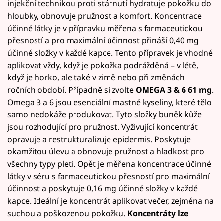
injekční technikou proti stárnutí hydratuje pokožku do
hloubky, obnovuje pružnost a komfort. Koncentrace
účinné látky je v přípravku měřena s farmaceutickou
přesností a pro maximální účinnost přináší 0,40 mg
účinné složky v každé kapce. Tento přípravek je vhodné
aplikovat vždy, když je pokožka podrážděná – v létě,
když je horko, ale také v zimě nebo při změnách
ročních období. Případně si zvolte
OMEGA 3 & 6 61 mg
.
Omega 3 a 6 jsou esenciální mastné kyseliny, které tělo
samo nedokáže produkovat. Tyto složky buněk kůže
jsou rozhodující pro pružnost. Vyživující koncentrát
opravuje a restrukturalizuje epidermis. Poskytuje
okamžitou úlevu a obnovuje pružnost a hladkost pro
všechny typy pleti. Opět je měřena koncentrace účinné
látky v séru s farmaceutickou přesností pro maximální
účinnost a poskytuje 0,16 mg účinné složky v každé
kapce. Ideální je koncentrát aplikovat večer, zejména na
suchou a poškozenou pokožku.
Koncentráty lze