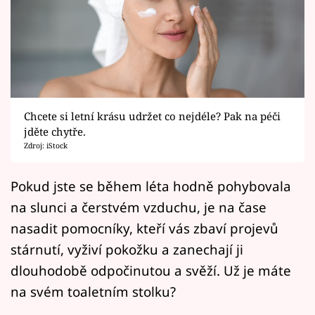
Horoskopy
Sledujte prima+
Filmový festival Karlovy Vary
Pořady
Chcete si letní krásu udržet co nejdéle? Pak na péči
jděte chytře.
Mámy sobě
Zdroj: iStock
Přihlášení
Pokud jste se během léta hodně pohybovala
na slunci a čerstvém vzduchu, je na čase
nasadit pomocníky, kteří vás zbaví projevů
Sledujte nás
stárnutí, vyživí pokožku a zanechají ji
dlouhodobě odpočinutou a svěží. Už je máte
na svém toaletním stolku?