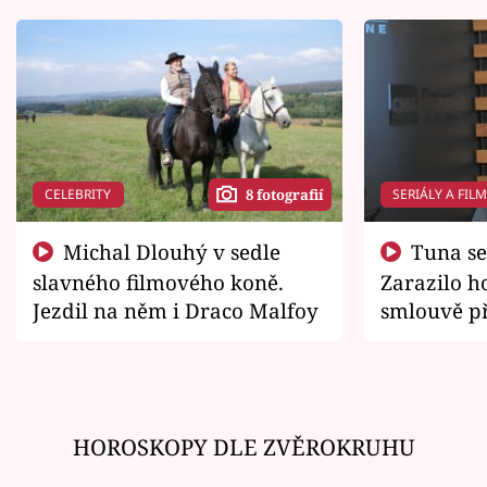
CELEBRITY
SERIÁLY A FIL
8 fotografií
Michal Dlouhý v sedle
Tuna se chtěl vrátit domů.
slavného filmového koně.
Zarazilo ho
Jezdil na něm i Draco Malfoy
smlouvě př
zemřít
HOROSKOPY DLE ZVĚROKRUHU