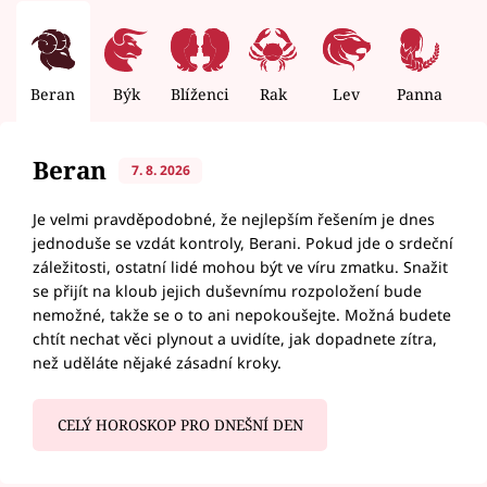
Beran
Býk
Blíženci
Rak
Lev
Panna
V
Beran
7. 8. 2026
Je velmi pravděpodobné, že nejlepším řešením je dnes
jednoduše se vzdát kontroly, Berani. Pokud jde o srdeční
záležitosti, ostatní lidé mohou být ve víru zmatku. Snažit
se přijít na kloub jejich duševnímu rozpoložení bude
nemožné, takže se o to ani nepokoušejte. Možná budete
chtít nechat věci plynout a uvidíte, jak dopadnete zítra,
než uděláte nějaké zásadní kroky.
CELÝ HOROSKOP PRO DNEŠNÍ DEN