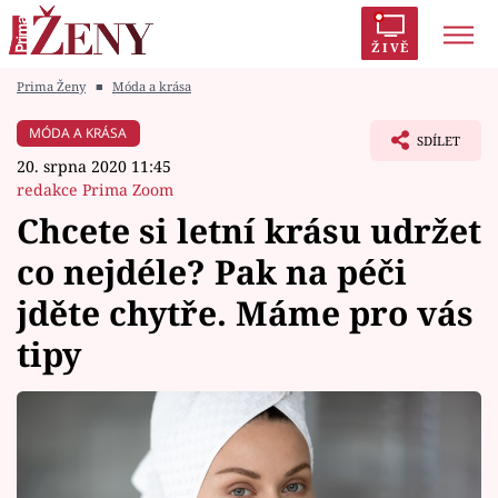
ŽIVĚ
Prima Ženy
■
Móda a krása
Trendy:
Polabí
Inspekce
Prostřeno!
AYTO?
MÓDA A KRÁSA
SDÍLET
Módní alarm
Zrádci
Proměny
20. srpna 2020 11:45
redakce Prima Zoom
Chcete si letní krásu udržet
co nejdéle? Pak na péči
Témata
jděte chytře. Máme pro vás
Celebrity
tipy
Vztahy
Seriály