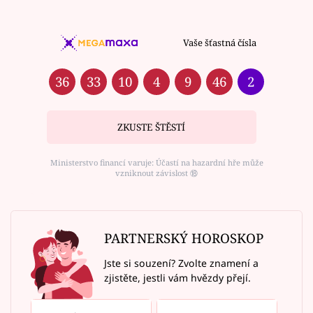
Vaše šťastná čísla
36
33
10
4
9
46
2
ZKUSTE ŠTĚSTÍ
Ministerstvo financí varuje: Účastí na hazardní hře může
vzniknout závislost ⑱
PARTNERSKÝ HOROSKOP
Jste si souzení? Zvolte znamení a
zjistěte, jestli vám hvězdy přejí.