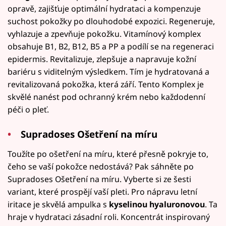
opravě, zajišťuje optimální hydrataci a kompenzuje
suchost pokožky po dlouhodobé expozici. Regeneruje,
vyhlazuje a zpevňuje pokožku. Vitamínový komplex
obsahuje B1, B2, B12, B5 a PP a podílí se na regeneraci
epidermis. Revitalizuje, zlepšuje a napravuje kožní
bariéru s viditelným výsledkem. Tím je hydratovaná a
revitalizovaná pokožka, která září. Tento Komplex je
skvělé nanést pod ochranný krém nebo každodenní
péči o pleť.
Supradoses Ošetření na míru
Toužíte po ošetření na míru, které přesně pokryje to,
čeho se vaší pokožce nedostává? Pak sáhněte po
Supradoses Ošetření na míru. Vyberte si ze šesti
variant, které prospějí vaší pleti. Pro nápravu letní
iritace je skvělá ampulka s
kyselinou hyaluronovou
. Ta
hraje v hydrataci zásadní roli. Koncentrát inspirovaný