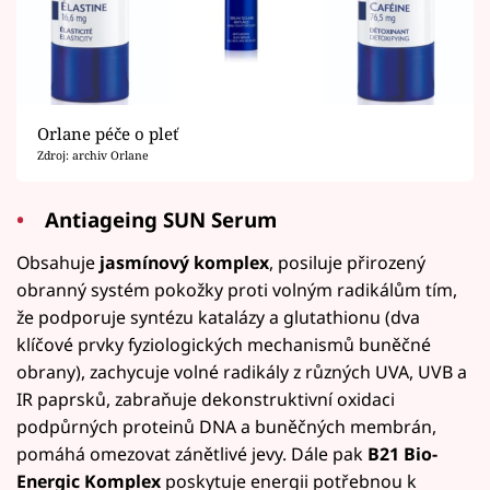
Orlane péče o pleť
Zdroj: archiv Orlane
Antiageing SUN Serum
Obsahuje
jasmínový komplex
, posiluje přirozený
obranný systém pokožky proti volným radikálům tím,
že podporuje syntézu katalázy a glutathionu (dva
klíčové prvky fyziologických mechanismů buněčné
obrany), zachycuje volné radikály z různých UVA, UVB a
IR paprsků, zabraňuje dekonstruktivní oxidaci
podpůrných proteinů DNA a buněčných membrán,
pomáhá omezovat zánětlivé jevy. Dále pak
B21 Bio-
Energic Komplex
poskytuje energii potřebnou k