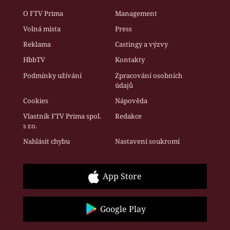
O FTV Prima
Management
Volná místa
Press
Reklama
Castingy a výzvy
HbbTV
Kontakty
Podmínky užívání
Zpracování osobních
údajů
Cookies
Nápověda
Vlastník FTV Prima spol.
Redakce
s r.o.
Nahlásit chybu
Nastavení soukromí
App Store
Google Play