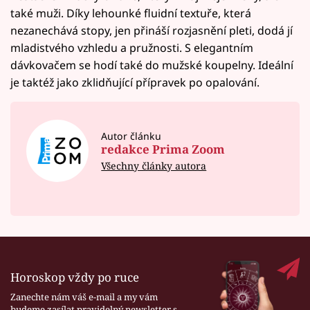
také muži. Díky lehounké fluidní textuře, která
nezanechává stopy, jen přináší rozjasnění pleti, dodá jí
mladistvého vzhledu a pružnosti. S elegantním
dávkovačem se hodí také do mužské koupelny. Ideální
je taktéž jako zklidňující přípravek po opalování.
Autor článku
redakce Prima Zoom
Všechny články autora
Horoskop vždy po ruce
Zanechte nám váš e-mail a my vám
budeme zasílat pravidelný newsletter s