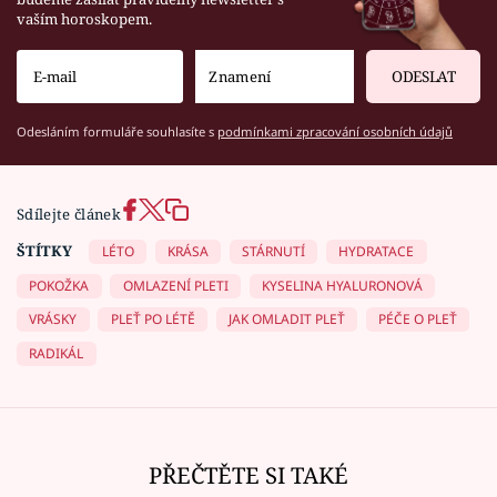
vaším horoskopem.
ODESLAT
Odesláním formuláře souhlasíte s
podmínkami zpracování osobních údajů
Sdílejte článek
ŠTÍTKY
LÉTO
KRÁSA
STÁRNUTÍ
HYDRATACE
POKOŽKA
OMLAZENÍ PLETI
KYSELINA HYALURONOVÁ
VRÁSKY
PLEŤ PO LÉTĚ
JAK OMLADIT PLEŤ
PÉČE O PLEŤ
RADIKÁL
PŘEČTĚTE SI TAKÉ