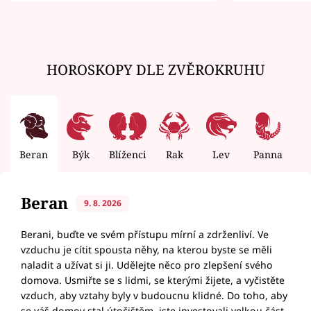
HOROSKOPY DLE ZVĚROKRUHU
Beran
Býk
Blíženci
Rak
Lev
Panna
V
Beran
9. 8. 2026
Berani, buďte ve svém přístupu mírní a zdrženliví. Ve
vzduchu je cítit spousta něhy, na kterou byste se měli
naladit a užívat si ji. Udělejte něco pro zlepšení svého
domova. Usmiřte se s lidmi, se kterými žijete, a vyčistěte
vzduch, aby vztahy byly v budoucnu klidné. Do toho, aby
se váš domov stal útočištěm, jste investovali velkou část