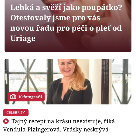
Horoskopy
Lehká a svěží jako poupátko?
Sledujte prima+
Otestovaly jsme pro vás
novou řadu pro péči o pleť od
Filmový festival Karlovy Vary
Uriage
Pořady
Mámy sobě
Přihlášení
10 fotografií
Sledujte nás
CELEBRITY
Tajný recept na krásu neexistuje, říká
Vendula Pizingerová. Vrásky neskrývá