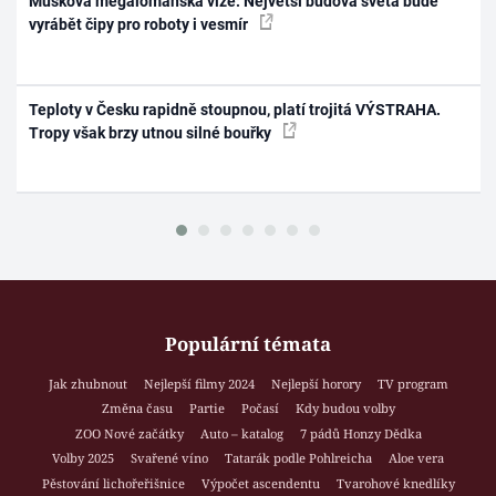
Muskova megalomanská vize: Největší budova světa bude
vyrábět čipy pro roboty i vesmír
Teploty v Česku rapidně stoupnou, platí trojitá VÝSTRAHA.
Tropy však brzy utnou silné bouřky
Populární témata
Jak zhubnout
Nejlepší filmy 2024
Nejlepší horory
TV program
Změna času
Partie
Počasí
Kdy budou volby
ZOO Nové začátky
Auto – katalog
7 pádů Honzy Dědka
Volby 2025
Svařené víno
Tatarák podle Pohlreicha
Aloe vera
Pěstování lichořeřišnice
Výpočet ascendentu
Tvarohové knedlíky