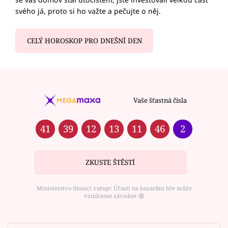
svého já, proto si ho važte a pečujte o něj.
CELÝ HOROSKOP PRO DNEŠNÍ DEN
Vaše šťastná čísla
41
39
12
13
11
46
2
ZKUSTE ŠTĚSTÍ
Ministerstvo financí varuje: Účastí na hazardní hře může
vzniknout závislost ⑱