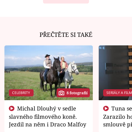
PŘEČTĚTE SI TAKÉ
CELEBRITY
SERIÁLY A FIL
8 fotografií
Michal Dlouhý v sedle
Tuna se chtěl vrátit domů.
slavného filmového koně.
Zarazilo ho
Jezdil na něm i Draco Malfoy
smlouvě př
zemřít