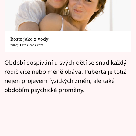
Horoskopy
Sledujte prima+
Filmový festival Karlovy Vary
Roste jako z vody!
Pořady
Zdroj: thinkstock.com
Mámy sobě
Období dospívání u svých dětí se snad každý
rodič více nebo méně obává. Puberta je totiž
Přihlášení
nejen projevem fyzických změn, ale také
obdobím psychické proměny.
Sledujte nás