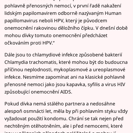
pohlavně přenosných nemocí, v první řadě nakažení
lidským papilomavirem odborně nazývaným Human
papillomavirus neboli HPV, který je původcem
onemocnění rakovinou děložního čípku. V dnešní době
mohou dívky tomuto onemocnění předcházet
očkováním proti HPV.“
Dále jsou to chlamydiové infekce způsobené bakterií
Chlamydia trachomatis, které mohou být do budoucna
příčinou neplodnosti, mykoplasmové a ureoplasmové
infekce. Nesmíme zapomínat ani na klasické pohlavně
přenosné nemoci jako jsou kapavka, syfilis a virus HIV
způsobující onemocnění AIDS.
Pokud dívka nemá stálého partnera a nedosáhne
alespoň osmnácti let, měla by při pohlavním styku vždy
vyžadovat použití kondomu. Chrání se tak nejen před
nechtěným otěhotněním, ale i před nemocemi, které