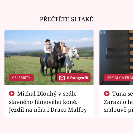
PŘEČTĚTE SI TAKÉ
CELEBRITY
SERIÁLY A FIL
8 fotografií
Michal Dlouhý v sedle
Tuna se chtěl vrátit domů.
slavného filmového koně.
Zarazilo ho
Jezdil na něm i Draco Malfoy
smlouvě př
zemřít