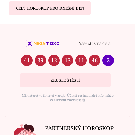
CELÝ HOROSKOP PRO DNEŠNÍ DEN
Vaše šťastná čísla
41
39
12
13
11
46
2
ZKUSTE ŠTĚSTÍ
Ministerstvo financí varuje: Účastí na hazardní hře může
vzniknout závislost ⑱
PARTNERSKÝ HOROSKOP