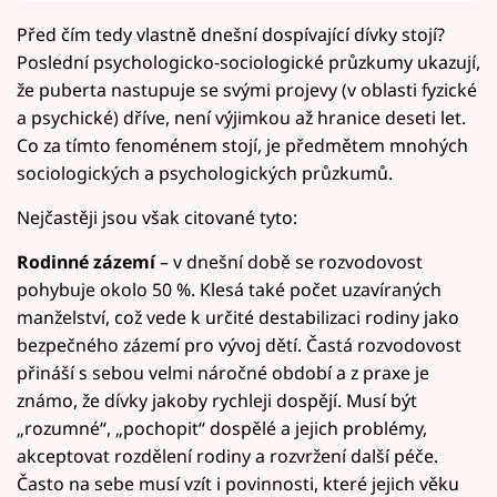
Před čím tedy vlastně dnešní dospívající dívky stojí?
Poslední psychologicko-sociologické průzkumy ukazují,
že puberta nastupuje se svými projevy (v oblasti fyzické
a psychické) dříve, není výjimkou až hranice deseti let.
Co za tímto fenoménem stojí, je předmětem mnohých
sociologických a psychologických průzkumů.
Nejčastěji jsou však citované tyto:
Rodinné zázemí
– v dnešní době se rozvodovost
pohybuje okolo 50 %. Klesá také počet uzavíraných
manželství, což vede k určité destabilizaci rodiny jako
bezpečného zázemí pro vývoj dětí. Častá rozvodovost
přináší s sebou velmi náročné období a z praxe je
známo, že dívky jakoby rychleji dospějí. Musí být
„rozumné“, „pochopit“ dospělé a jejich problémy,
akceptovat rozdělení rodiny a rozvržení další péče.
Často na sebe musí vzít i povinnosti, které jejich věku