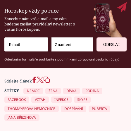
Horoskop vždy po ruce
Zanechte nám váš e-mail a my vám
budeme zasílat pravidelný newsletter s
vaším horoskopem.
ODESLAT
Odesláním formuláře souhlasíte s
podmínkami zpracování osobních údajů
Sdílejte článek
ŠTÍTKY
NEMOC
ŽEŇA
DÍVKA
RODINA
FACEBOOK
VZTAH
INFEKCE
SKYPE
THOMAYEROVA NEMOCNICE
DOSPÍVÁNÍ
PUBERTA
JANA BŘEZINOVÁ