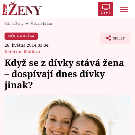
ŽIVĚ
Prima Ženy
■
Móda a krása
Trendy:
Polabí
Inspekce
Prostřeno!
AYTO?
MÓDA A KRÁSA
SDÍLET
Módní alarm
Zrádci
Proměny
26. května 2014 03:34
Kateřina Motlová
Když se z dívky stává žena
– dospívají dnes dívky
Témata
jinak?
Celebrity
Vztahy
Seriály