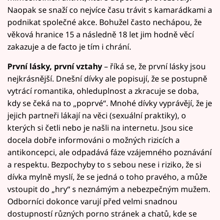
Naopak se snaží co nejvíce času trávit s kamarádkami a
podnikat společné akce. Bohužel často nechápou, že
věková hranice 15 a následně 18 let jim hodně věcí
zakazuje a de facto je tím i chrání.
První lásky, první vztahy
– říká se, že první lásky jsou
nejkrásnější. Dnešní dívky ale popisují, že se postupně
vytrácí romantika, ohleduplnost a zkracuje se doba,
kdy se čeká na to „poprvé“. Mnohé dívky vyprávějí, že je
jejich partneři lákají na věci (sexuální praktiky), o
kterých si četli nebo je našli na internetu. Jsou sice
docela dobře informováni o možných rizicích a
antikoncepci, ale odpadává fáze vzájemného poznávání
a respektu. Bezpochyby to s sebou nese i riziko, že si
dívka mylně myslí, že se jedná o toho pravého, a může
vstoupit do „hry“ s neznámým a nebezpečným mužem.
Odborníci dokonce varují před velmi snadnou
dostupností různých porno stránek a chatů, kde se