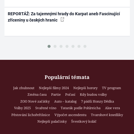
REPORTÁŽ: Za tajemnými hrady do Karpat aneb Fascinující
zříceniny u českých hranic
Populární témata
Jak zhubnout
Nejlepší filmy 2024
Nejlepší horory
TV program
Změna času
Partie
Počasí
Kdy budou volby
ZOO Nové začátky
Auto – katalog
7 pádů Honzy Dědka
Volby 2025
Svařené víno
Tatarák podle Pohlreicha
Aloe vera
Pěstování lichořeřišnice
Výpočet ascendentu
Tvarohové knedlíky
Nejlepší palačinky
Švestkový koláč