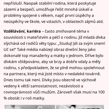
nepřísluší. Naopak stabilní rodina, která poskytuje
zázemí a bezpečí, umožňuje řešit mnohá úskalí a
problémy spojené s věkem, např. první úspěchy a
neúspěchy ve škole, ve vztazích, v oblastech zájmů atd.
Vzdělávání, kariéra
– často zmiňované téma v
souvislosti s mateřstvím a péčí o rodinu. Již mladá dívka
slýchává od rodičů věty typu: „Studuj! Jdi za svým snem!
Uč se!“ Také média nabízejí obraz dnešní ženy jako
dokonalé top manažerky a matky v jednom. Dříve bylo
dívkám vštěpováno, aby se brzy a dobře vdaly a měly
rodinu, s předpokladem, že se plně mohou spolehnout
na partnera, který má jisté místo v nedaleké továrně.
Dnes tomu tak není. Dívky jsou obecně ve výchově
vedeny k větší samostatnosti, nezávislosti a
rovnoprávnosti vůči mužům. Zároveň však musí na 100
% obstát i v roli matky.