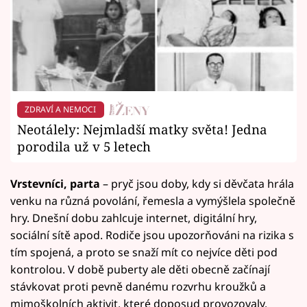
ZDRAVÍ A NEMOCI
Neotálely: Nejmladší matky světa! Jedna
porodila už v 5 letech
Vrstevníci, parta
– pryč jsou doby, kdy si děvčata hrála
venku na různá povolání, řemesla a vymýšlela společně
hry. Dnešní dobu zahlcuje internet, digitální hry,
sociální sítě apod. Rodiče jsou upozorňováni na rizika s
tím spojená, a proto se snaží mít co nejvíce děti pod
kontrolou. V době puberty ale děti obecně začínají
stávkovat proti pevně danému rozvrhu kroužků a
mimoškolních aktivit, které doposud provozovaly.