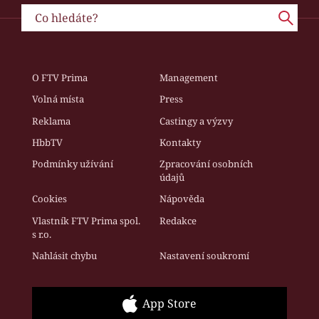
O FTV Prima
Management
Volná místa
Press
Reklama
Castingy a výzvy
HbbTV
Kontakty
Podmínky užívání
Zpracování osobních
údajů
Cookies
Nápověda
Vlastník FTV Prima spol.
Redakce
s r.o.
Nahlásit chybu
Nastavení soukromí
App Store