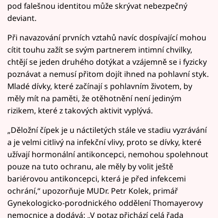
pod falešnou identitou může skrývat nebezpečný
deviant.
Při navazování prvních vztahů navíc dospívající mohou
cítit touhu zažít se svým partnerem intimní chvilky,
chtějí se jeden druhého dotýkat a vzájemně se i fyzicky
poznávat a nemusí přitom dojít ihned na pohlavní styk.
Mladé dívky, které začínají s pohlavním životem, by
měly mít na paměti, že otěhotnění není jediným
rizikem, které z takových aktivit vyplývá.
„Děložní čípek je u náctiletých stále ve stadiu vyzrávání
a je velmi citlivý na infekční vlivy, proto se dívky, které
užívají hormonální antikoncepci, nemohou spolehnout
pouze na tuto ochranu, ale měly by volit ještě
bariérovou antikoncepci, která je před infekcemi
ochrání,“ upozorňuje MUDr. Petr Kolek, primář
Gynekologicko-porodnického oddělení Thomayerovy
nemocnice a dodává: „V potaz přichází celá řada