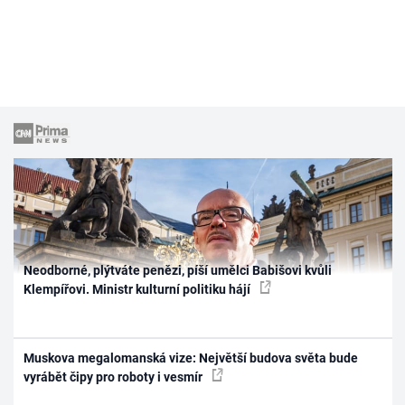
Neodborné, plýtváte penězi, píší umělci Babišovi kvůli
Klempířovi. Ministr kulturní politiku hájí
Muskova megalomanská vize: Největší budova světa bude
vyrábět čipy pro roboty i vesmír