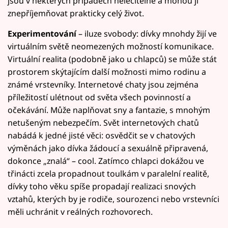
jsou v některých případech neléčitelné a mohou jí
znepříjemňovat prakticky celý život.
Experimentování
– iluze svobody: dívky mnohdy žijí ve
virtuálním světě neomezených možností komunikace.
Virtuální realita (podobně jako u chlapců) se může stát
prostorem skýtajícím další možnosti mimo rodinu a
známé vrstevníky. Internetové chaty jsou zejména
příležitostí ulétnout od světa všech povinností a
očekávání. Může naplňovat sny a fantazie, s mnohým
netušeným nebezpečím. Svět internetových chatů
nabádá k jedné jisté věci: osvědčit se v chatových
výměnách jako dívka žádoucí a sexuálně připravená,
dokonce „znalá“ – cool. Zatímco chlapci dokážou ve
třinácti zcela propadnout toulkám v paralelní realitě,
dívky toho věku spíše propadají realizaci snových
vztahů, kterých by je rodiče, sourozenci nebo vrstevníci
měli uchránit v reálných rozhovorech.