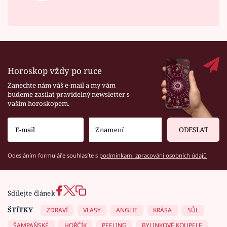
Horoskop vždy po ruce
Zanechte nám váš e-mail a my vám
budeme zasílat pravidelný newsletter s
vaším horoskopem.
ODESLAT
Odesláním formuláře souhlasíte s
podmínkami zpracování osobních údajů
Sdílejte článek
ŠTÍTKY
ZDRAVÍ
VLASY
ANGLIE
KRÁSA
SŮL
ŠAMPAŇSKÉ
HOŘČÍK
PEELING
BYLINKOVÉ KOUPELE