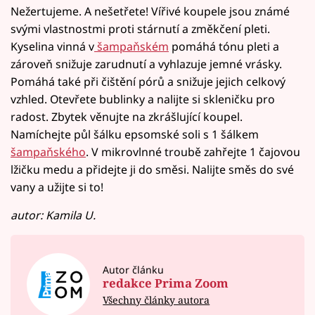
Nežertujeme. A nešetřete! Vířivé koupele jsou známé
svými vlastnostmi proti stárnutí a změkčení pleti.
Kyselina vinná v
šampaňském
pomáhá tónu pleti a
zároveň snižuje zarudnutí a vyhlazuje jemné vrásky.
Pomáhá také při čištění pórů a snižuje jejich celkový
vzhled. Otevřete bublinky a nalijte si skleničku pro
radost. Zbytek věnujte na zkrášlující koupel.
Namíchejte půl šálku epsomské soli s 1 šálkem
šampaňského
. V mikrovlnné troubě zahřejte 1 čajovou
lžičku medu a přidejte ji do směsi. Nalijte směs do své
vany a užijte si to!
autor: Kamila U.
Autor článku
redakce Prima Zoom
Všechny články autora