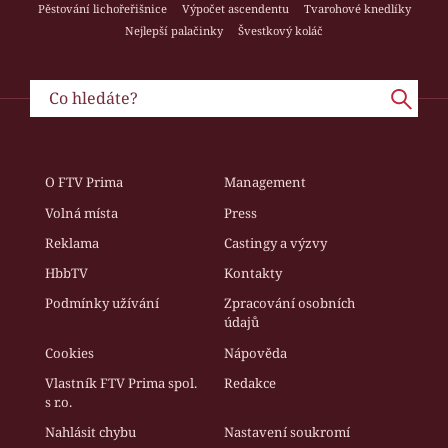
Pěstování lichořeřišnice
Výpočet ascendentu
Tvarohové knedlíky
Nejlepší palačinky
Švestkový koláč
O FTV Prima
Management
Volná místa
Press
Reklama
Castingy a výzvy
HbbTV
Kontakty
Podmínky užívání
Zpracování osobních
údajů
Cookies
Nápověda
Vlastník FTV Prima spol.
Redakce
s r.o.
Nahlásit chybu
Nastavení soukromí