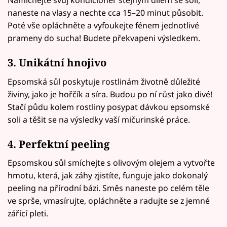
naneste na vlasy a nechte cca 15–20 minut působit.
Poté vše opláchněte a vyfoukejte fénem jednotlivé
prameny do sucha! Budete překvapeni výsledkem.
3. Unikátní hnojivo
Epsomská sůl poskytuje rostlinám životně důležité
živiny, jako je hořčík a síra. Budou po ní růst jako divé!
Stačí půdu kolem rostliny posypat dávkou epsomské
soli a těšit se na výsledky vaší mičurinské práce.
4. Perfektní
peeling
Epsomskou sůl smíchejte s olivovým olejem a vytvořte
hmotu, která, jak záhy zjistíte, funguje jako dokonalý
peeling na přírodní bázi. Směs naneste po celém těle
ve sprše, vmasírujte, opláchněte a radujte se z jemné
zářící pleti.