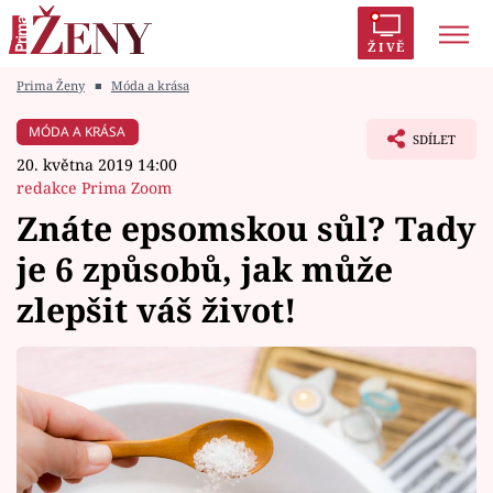
ŽIVĚ
Prima Ženy
■
Móda a krása
Trendy:
Polabí
Inspekce
Prostřeno!
AYTO?
MÓDA A KRÁSA
SDÍLET
Módní alarm
Zrádci
Proměny
20. května 2019 14:00
redakce Prima Zoom
Znáte epsomskou sůl? Tady
je 6 způsobů, jak může
Témata
zlepšit váš život!
Celebrity
Vztahy
Seriály