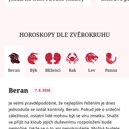
zemřít
HOROSKOPY DLE ZVĚROKRUHU
Beran
Býk
Blíženci
Rak
Lev
Panna
V
Beran
7. 8. 2026
Je velmi pravděpodobné, že nejlepším řešením je dnes
jednoduše se vzdát kontroly, Berani. Pokud jde o srdeční
záležitosti, ostatní lidé mohou být ve víru zmatku. Snažit
se přijít na kloub jejich duševnímu rozpoložení bude
nemožné, takže se o to ani nepokoušejte. Možná budete