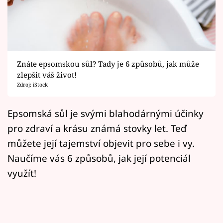
Horoskopy
Sledujte prima+
Filmový festival Karlovy Vary
Znáte epsomskou sůl? Tady je 6 způsobů, jak může
Pořady
zlepšit váš život!
Zdroj: iStock
Mámy sobě
Epsomská sůl je svými blahodárnými účinky
pro zdraví a krásu známá stovky let. Teď
Přihlášení
můžete její tajemství objevit pro sebe i vy.
Naučíme vás 6 způsobů, jak její potenciál
Sledujte nás
využít!