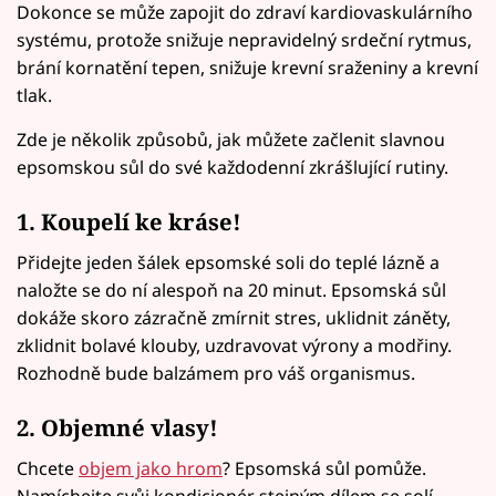
Dokonce se může zapojit do zdraví kardiovaskulárního
systému, protože snižuje nepravidelný srdeční rytmus,
brání kornatění tepen, snižuje krevní sraženiny a krevní
tlak.
Zde je několik způsobů, jak můžete začlenit slavnou
epsomskou sůl do své každodenní zkrášlující rutiny.
1. Koupelí ke kráse!
Přidejte jeden šálek epsomské soli do teplé lázně a
naložte se do ní alespoň na 20 minut. Epsomská sůl
dokáže skoro zázračně zmírnit stres, uklidnit záněty,
zklidnit bolavé klouby, uzdravovat výrony a modřiny.
Rozhodně bude balzámem pro váš organismus.
2. Objemné vlasy!
Chcete
objem jako hrom
? Epsomská sůl pomůže.
Namíchejte svůj kondicionér stejným dílem se solí,