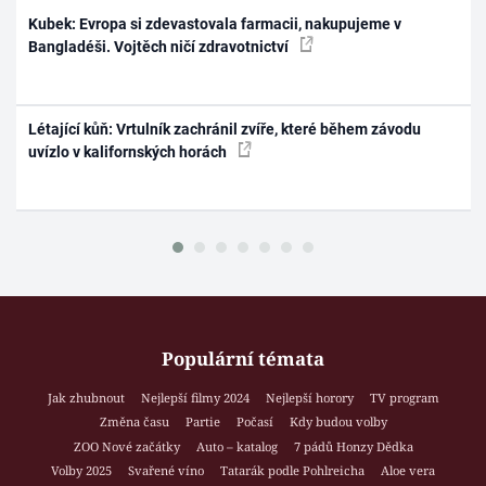
Kubek: Evropa si zdevastovala farmacii, nakupujeme v
Bangladéši. Vojtěch ničí zdravotnictví
Létající kůň: Vrtulník zachránil zvíře, které během závodu
uvízlo v kalifornských horách
Populární témata
Jak zhubnout
Nejlepší filmy 2024
Nejlepší horory
TV program
Změna času
Partie
Počasí
Kdy budou volby
ZOO Nové začátky
Auto – katalog
7 pádů Honzy Dědka
Volby 2025
Svařené víno
Tatarák podle Pohlreicha
Aloe vera