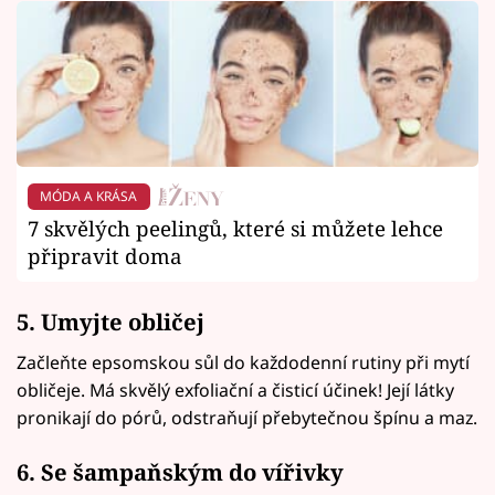
MÓDA A KRÁSA
7 skvělých peelingů, které si můžete lehce
připravit doma
5. Umyjte obličej
Začleňte epsomskou sůl do každodenní rutiny při mytí
obličeje. Má skvělý exfoliační a čisticí účinek! Její látky
pronikají do pórů, odstraňují přebytečnou špínu a maz.
6. Se šampaňským do vířivky