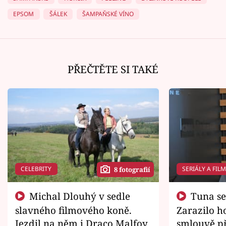
EPSOM
ŠÁLEK
ŠAMPAŇSKÉ VÍNO
PŘEČTĚTE SI TAKÉ
CELEBRITY
SERIÁLY A FIL
8 fotografií
Michal Dlouhý v sedle
Tuna se chtěl vrátit domů.
slavného filmového koně.
Zarazilo ho
Jezdil na něm i Draco Malfoy
smlouvě př