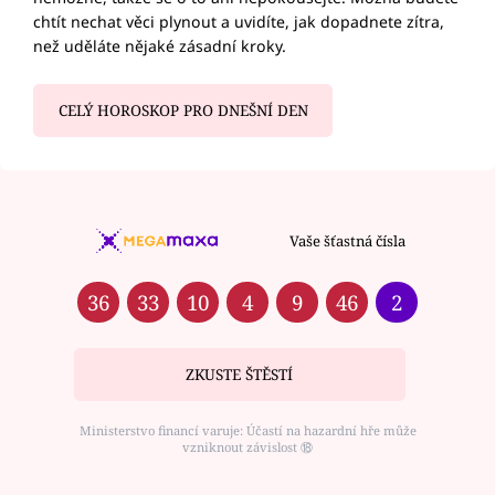
chtít nechat věci plynout a uvidíte, jak dopadnete zítra,
než uděláte nějaké zásadní kroky.
CELÝ HOROSKOP PRO DNEŠNÍ DEN
Vaše šťastná čísla
36
33
10
4
9
46
2
ZKUSTE ŠTĚSTÍ
Ministerstvo financí varuje: Účastí na hazardní hře může
vzniknout závislost ⑱