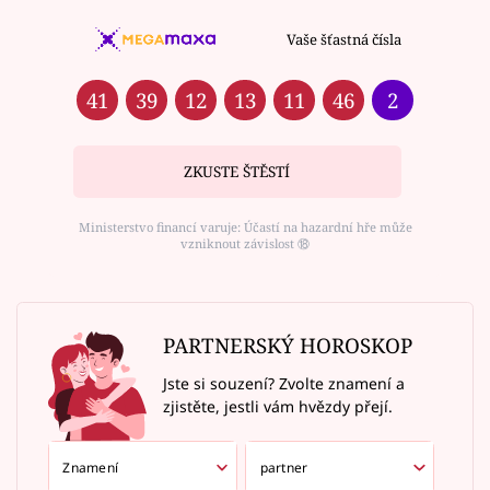
Vaše šťastná čísla
41
39
12
13
11
46
2
ZKUSTE ŠTĚSTÍ
Ministerstvo financí varuje: Účastí na hazardní hře může
vzniknout závislost ⑱
PARTNERSKÝ HOROSKOP
Jste si souzení? Zvolte znamení a
zjistěte, jestli vám hvězdy přejí.