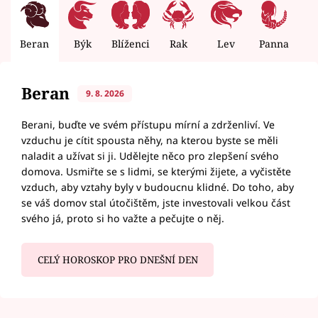
Beran
Býk
Blíženci
Rak
Lev
Panna
V
Beran
9. 8. 2026
Berani, buďte ve svém přístupu mírní a zdrženliví. Ve
vzduchu je cítit spousta něhy, na kterou byste se měli
naladit a užívat si ji. Udělejte něco pro zlepšení svého
domova. Usmiřte se s lidmi, se kterými žijete, a vyčistěte
vzduch, aby vztahy byly v budoucnu klidné. Do toho, aby
se váš domov stal útočištěm, jste investovali velkou část
svého já, proto si ho važte a pečujte o něj.
CELÝ HOROSKOP PRO DNEŠNÍ DEN