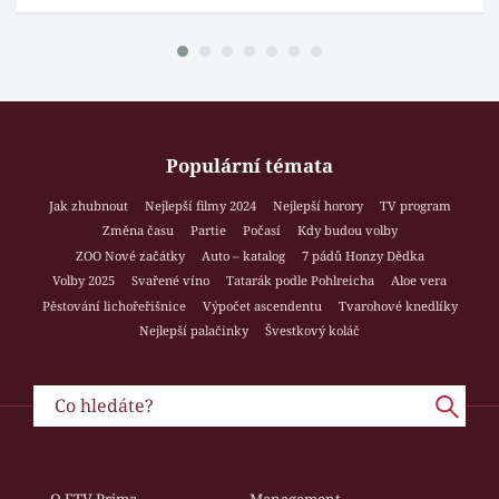
Populární témata
Jak zhubnout
Nejlepší filmy 2024
Nejlepší horory
TV program
Změna času
Partie
Počasí
Kdy budou volby
ZOO Nové začátky
Auto – katalog
7 pádů Honzy Dědka
Volby 2025
Svařené víno
Tatarák podle Pohlreicha
Aloe vera
Pěstování lichořeřišnice
Výpočet ascendentu
Tvarohové knedlíky
Nejlepší palačinky
Švestkový koláč