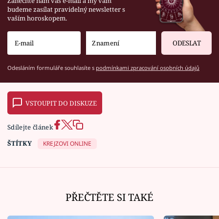
Zanechte nám váš e-mail a my vám
budeme zasílat pravidelný newsletter s
vaším horoskopem.
ODESLAT
Odesláním formuláře souhlasíte s
podmínkami zpracování osobních údajů
VSTOUPIT DO DISKUZE
Sdílejte článek
ŠTÍTKY
KREJZOVI ONLINE
PŘEČTĚTE SI TAKÉ