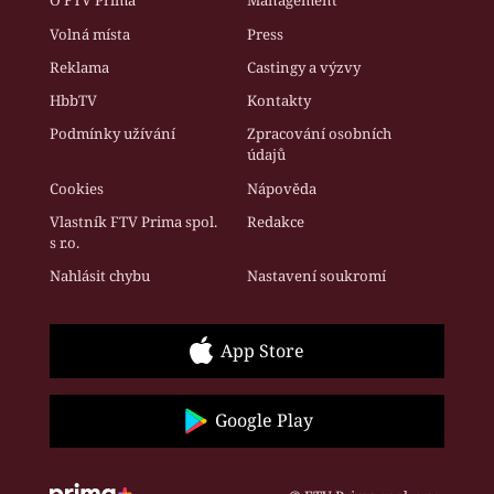
O FTV Prima
Management
Volná místa
Press
Reklama
Castingy a výzvy
HbbTV
Kontakty
Podmínky užívání
Zpracování osobních
údajů
Cookies
Nápověda
Vlastník FTV Prima spol.
Redakce
s r.o.
Nahlásit chybu
Nastavení soukromí
App Store
Google Play