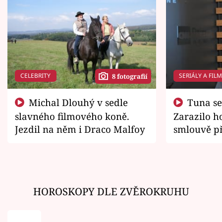
CELEBRITY
SERIÁLY A FIL
8 fotografií
Michal Dlouhý v sedle
Tuna se chtěl vrátit domů.
slavného filmového koně.
Zarazilo ho
Jezdil na něm i Draco Malfoy
smlouvě př
zemřít
HOROSKOPY DLE ZVĚROKRUHU