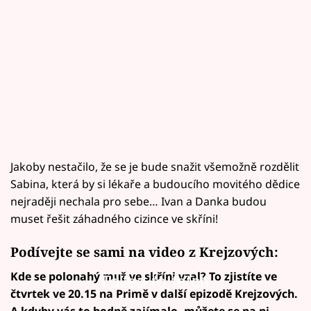
Jakoby nestačilo, že se je bude snažit všemožně rozdělit
Sabina, která by si lékaře a budoucího movitého dědice
nejraději nechala pro sebe… Ivan a Danka budou
muset řešit záhadného cizince ve skříni!
Podívejte se sami na video z Krejzových:
Kde se polonahý muž ve skříni vzal? To zjistíte ve
Failed to fetch
čtvrtek ve 20.15 na Primě v další epizodě Krejzových.