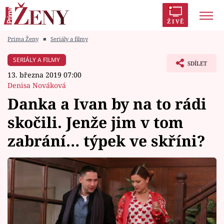
ŽIVĚ
Prima Ženy
■
Seriály a filmy
Trendy:
Polabí
Inspekce
Prostřeno!
AYTO?
SERIÁLY A FILMY
SDÍLET
Módní alarm
Zrádci
Proměny
13. března 2019 07:00
Denisa Nováková
Danka a Ivan by na to rádi
skočili. Jenže jim v tom
Témata
zabrání… týpek ve skříni?
Celebrity
Vztahy
Seriály