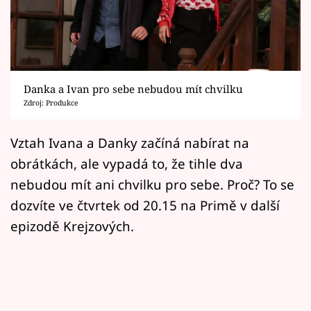
Horoskopy
Sledujte prima+
Filmový festival Karlovy Vary
Danka a Ivan pro sebe nebudou mít chvilku
Pořady
Zdroj: Produkce
Mámy sobě
Vztah Ivana a Danky začíná nabírat na
obrátkách, ale vypadá to, že tihle dva
Přihlášení
nebudou mít ani chvilku pro sebe. Proč? To se
dozvíte ve čtvrtek od 20.15 na Primě v další
epizodě Krejzových.
Sledujte nás