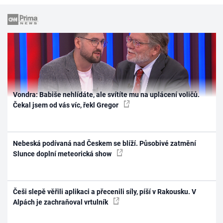
Vondra: Babiše nehlídáte, ale svítíte mu na uplácení voličů.
Čekal jsem od vás víc, řekl Gregor
Nebeská podívaná nad Českem se blíží. Působivé zatmění
Slunce doplní meteorická show
Češi slepě věřili aplikaci a přecenili síly, píší v Rakousku. V
Alpách je zachraňoval vrtulník