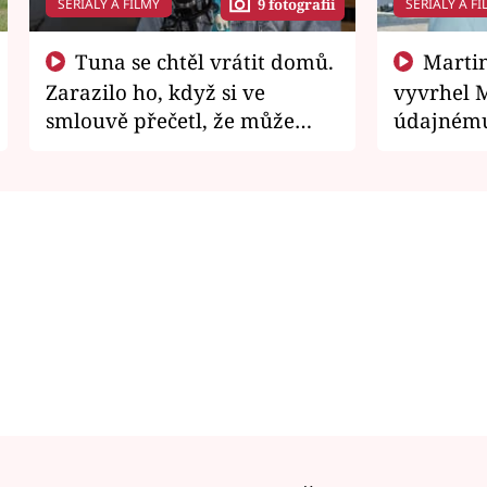
SERIÁLY A FILMY
SERIÁLY A FI
9 fotografií
Tuna se chtěl vrátit domů.
Martin Písařík jako
Zarazilo ho, když si ve
vyvrhel 
smlouvě přečetl, že může
údajnému
zemřít
je v nemil