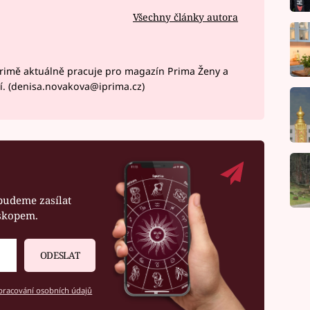
Všechny články autora
rimě aktuálně pracuje pro magazín Prima Ženy a
í. (denisa.novakova@iprima.cz)
budeme zasílat
oskopem.
ODESLAT
racování osobních údajů