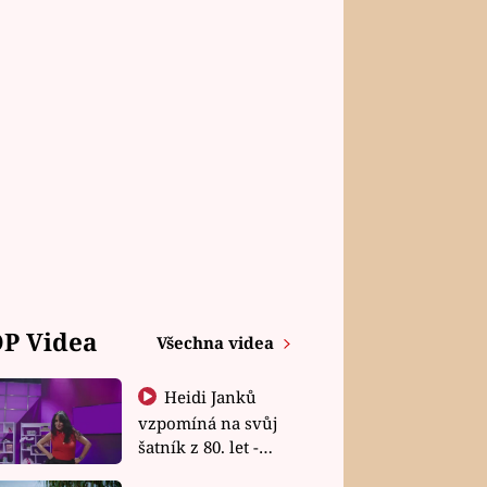
P Videa
Všechna videa
Heidi Janků
vzpomíná na svůj
šatník z 80. let -
Shopaholičky