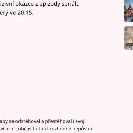
ivní ukázce z epizody seriálu
terý ve 20.15.
 aby se odstěhoval a přestěhoval i svoji
eví proč, občas to totiž rozhodně nepůsobí