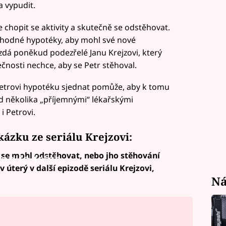
a vypudit.
ne chopit se aktivity a skutečně se odstěhovat.
hodné hypotéky, aby mohl své nové
 zdá poněkud podezřelé Janu Krejzovi, který
čnosti nechce, aby se Petr stěhoval.
 Petrovi hypotéku sjednat pomůže, aby k tomu
ed několika „příjemnými“ lékařskými
i Petrovi.
kázku ze seriálu Krejzovi:
se mohl odstěhovat, nebo jho stěhování
led to fetch
 úterý v další epizodě seriálu Krejzovi,
Ná