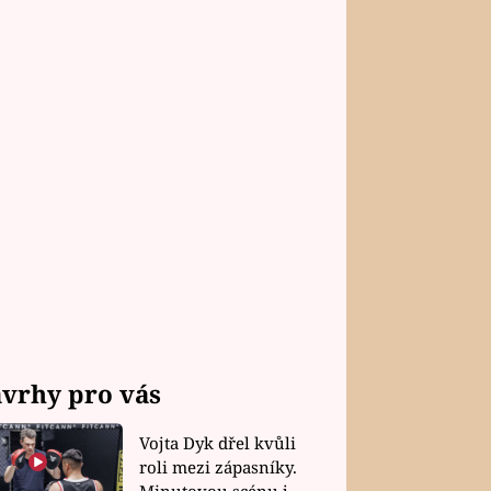
vrhy pro vás
Vojta Dyk dřel kvůli
roli mezi zápasníky.
Minutovou scénu jel