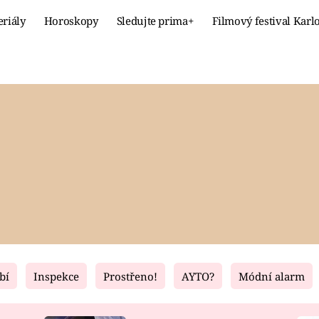
eriály
Horoskopy
Sledujte prima+
Filmový festival Karl
Celebrity
Recept
MÓDA A KRÁSA
HLAVNÍ JÍ
VZTAHY A SEX
SLADKÉ
PRIMA MAMINKA
ZDRAVÉ
bí
Inspekce
Prostřeno!
AYTO?
Módní alarm
Fresh
Living
RECEPTY
BYDLENÍ