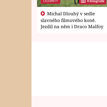
CELEBRITY
8 fotografií
Michal Dlouhý v sedle
slavného filmového koně.
Jezdil na něm i Draco Malfoy