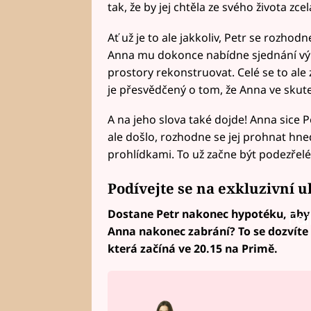
tak, že by jej chtěla ze svého života zcel
Ať už je to ale jakkoliv, Petr se rozhod
Anna mu dokonce nabídne sjednání vý
prostory rekonstruovat. Celé se to ale
je přesvědčený o tom, že Anna ve skute
A na jeho slova také dojde! Anna sice
ale došlo, rozhodne se jej prohnat hn
prohlídkami. To už začne být podezřelé 
Podívejte se na exkluzivní u
Dostane Petr nakonec hypotéku, aby 
Fai
Anna nakonec zabrání? To se dozvíte v
která začíná ve 20.15 na Primě.