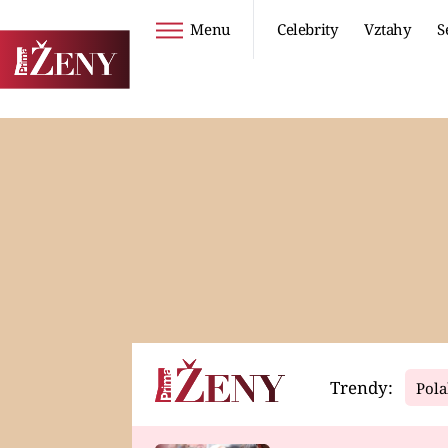
Menu
Celebrity
Vztahy
S
Seriály
Životní styl
ZOO
DIETY A HUBNUTÍ
PROSTŘENO!
CESTOVÁNÍ A
DOVOLENÁ
DUCH
ZDRAVÍ
Trendy:
Pola
Horoskopy
Video
ASTROČLÁNKY
SERIÁLY