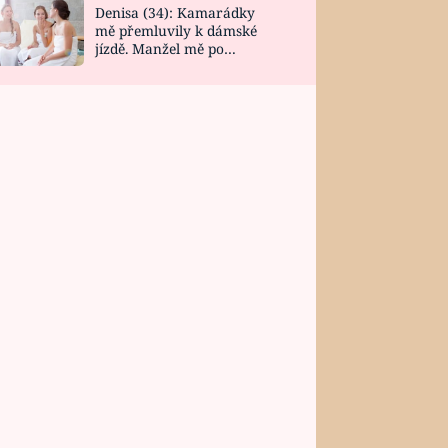
Denisa (34): Kamarádky
mě přemluvily k dámské
jízdě. Manžel mě po
návratu zaskočil