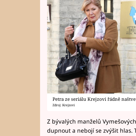
Petra ze seriálu Krejzovi řádně naštv
Zdroj: Krejzovi
Z bývalých manželů Vymešových 
dupnout a nebojí se zvýšit hlas. T