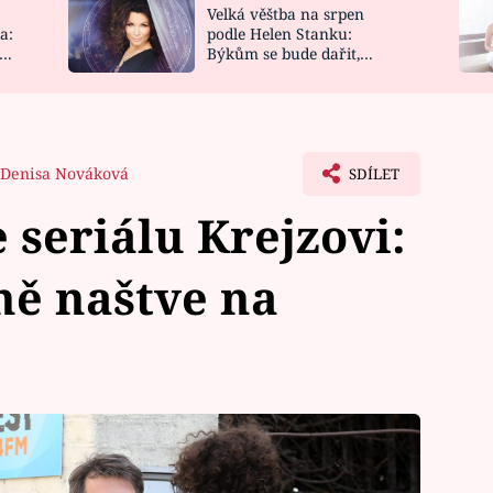
Velká věštba na srpen
NOVINKY
ZAHRADA
a:
podle Helen Stanku:
y
Býkům se bude dařit,
VIDEORECEPTY
DESIGN
Vodnáře čeká jízda
Denisa Nováková
SDÍLET
 seriálu Krejzovi:
ně naštve na