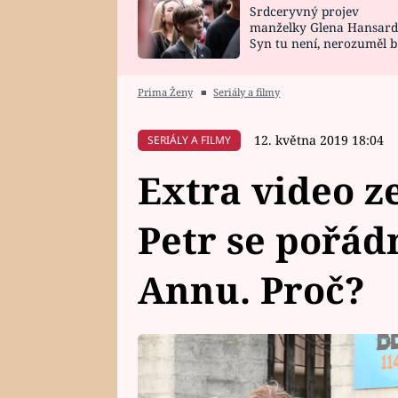
Srdceryvný projev
SNÁŘ
CELEBRITY
manželky Glena Hansard
Syn tu není, nerozuměl b
HOROSKOP NA
VAŘENÍ
tomu, vysvětlila
ROK 2023
Prima Ženy
■
Seriály a filmy
12. května 2019 18:04
SERIÁLY A FILMY
Extra video ze
Petr se pořád
Annu. Proč?