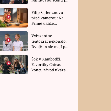
bez dubla
Filip Sajler znovu
před kamerou: Na
Primě ukáže
poctivou kuchyni i
rychlé recepty
Vyřazení se
tentokrát nekonalo.
Dvojčata ale mají po
uzavření třetí etapy
závodu nůž na krku
Šok v Kambodži.
Favoritky Chicas
končí, závod ukázal
svou nejtvrdší tvář