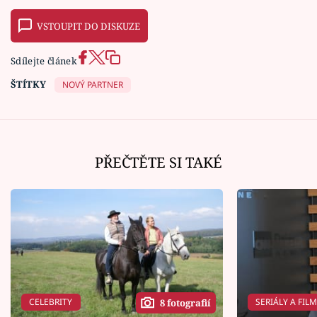
VSTOUPIT DO DISKUZE
Sdílejte článek
ŠTÍTKY
NOVÝ PARTNER
PŘEČTĚTE SI TAKÉ
CELEBRITY
SERIÁLY A FIL
8 fotografií