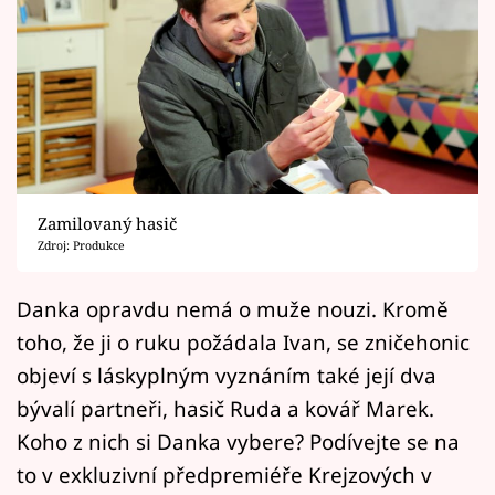
Horoskopy
Sledujte prima+
Filmový festival Karlovy Vary
Pořady
Mámy sobě
Zamilovaný hasič
Zdroj: Produkce
Přihlášení
Danka opravdu nemá o muže nouzi. Kromě
toho, že ji o ruku požádala Ivan, se zničehonic
objeví s láskyplným vyznáním také její dva
Sledujte nás
bývalí partneři, hasič Ruda a kovář Marek.
Koho z nich si Danka vybere? Podívejte se na
to v exkluzivní předpremiéře Krejzových v