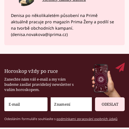
Denisa po několikaletém působení na Primě
aktuálně pracuje pro magazín Prima Ženy a podílí se
na tvorbě obchodních kampaní.
(denisa.novakova@iprima.cz)
Horoskop vždy po ruce
Zanechte nám váš e-mail a my vám
budeme zasílat pravidelný newsletter s
vaším horoskopem.
ODESLAT
Odesláním formuláře souhlasíte s
podmínkami zpracování osobních údajů