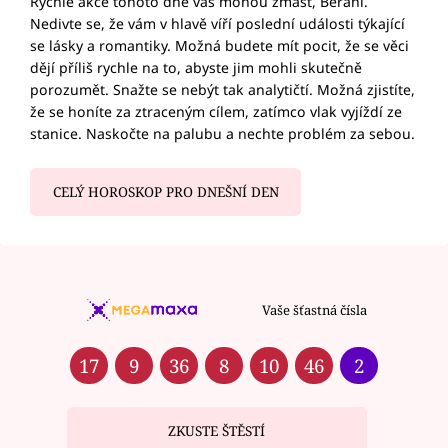
Rychlé akce tohoto dne vás mohou zmást, Berani.
Nedivte se, že vám v hlavě víří poslední události týkající
se lásky a romantiky. Možná budete mít pocit, že se věci
dějí příliš rychle na to, abyste jim mohli skutečně
porozumět. Snažte se nebýt tak analytičtí. Možná zjistíte,
že se honíte za ztraceným cílem, zatímco vlak vyjíždí ze
stanice. Naskočte na palubu a nechte problém za sebou.
CELÝ HOROSKOP PRO DNEŠNÍ DEN
Vaše šťastná čísla
17
9
36
8
10
46
2
ZKUSTE ŠTĚSTÍ