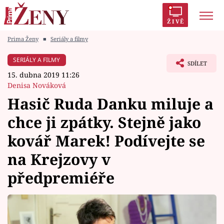
ŽIVĚ
Prima Ženy
■
Seriály a filmy
Trendy:
Polabí
Inspekce
Prostřeno!
AYTO?
SERIÁLY A FILMY
SDÍLET
Módní alarm
Zrádci
Proměny
15. dubna 2019 11:26
Denisa Nováková
Hasič Ruda Danku miluje a
chce ji zpátky. Stejně jako
Témata
kovář Marek! Podívejte se
Celebrity
na Krejzovy v
předpremiéře
Vztahy
Seriály