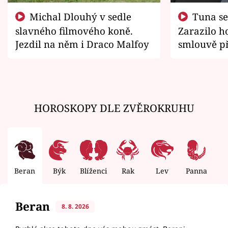
Michal Dlouhý v sedle
Tuna se chtěl vrátit domů.
slavného filmového koně.
Zarazilo ho
Jezdil na něm i Draco Malfoy
smlouvě př
zemřít
HOROSKOPY DLE ZVĚROKRUHU
Beran
Býk
Blíženci
Rak
Lev
Panna
V
Beran
8. 8. 2026