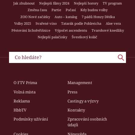
Jak zhubnout
Nejlepší filmy 2024
Nejlepší horory
TV program
Změna času
Partie
Počasí
Kdy budou volby
ZOO Nové začátky
Auto – katalog
7 pádů Honzy Dědka
Volby 2025
Svařené víno
Tatarák podle Pohlreicha
Aloe vera
Pěstování lichořeřišnice
Výpočet ascendentu
Tvarohové knedlíky
Nejlepší palačinky
Švestkový koláč
O FTV Prima
Management
Volná místa
Press
Reklama
Castingy a výzvy
HbbTV
Kontakty
Podmínky užívání
Zpracování osobních
údajů
Cookies
Nápověda