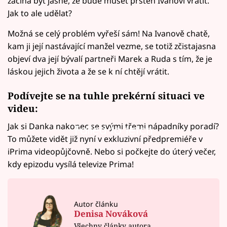
začíná být jasné, že bude muset prsten Ivanovi vrátit.
Jak to ale udělat?
Možná se celý problém vyřeší sám! Na Ivanově chatě,
kam ji její nastávající manžel vezme, se totiž zčistajasna
objeví dva její bývalí partneři Marek a Ruda s tím, že je
láskou jejich života a že se k ní chtějí vrátit.
Podívejte se na tuhle prekérní situaci ve
videu:
Jak si Danka nakonec se svými třemi nápadníky poradí?
Failed to fetch
To můžete vidět již nyní v exkluzivní předpremiéře v
iPrima videopůjčovně. Nebo si počkejte do úterý večer,
kdy epizodu vysílá televize Prima!
Autor článku
Denisa Nováková
Všechny články autora