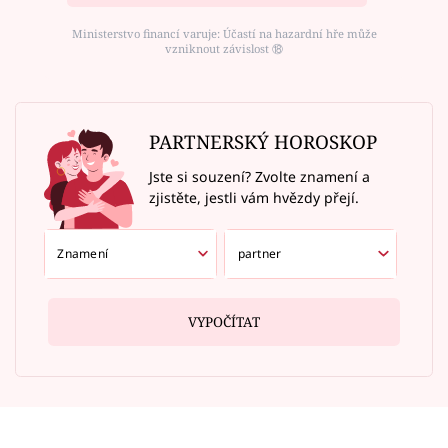
Ministerstvo financí varuje: Účastí na hazardní hře může
vzniknout závislost ⑱
PARTNERSKÝ HOROSKOP
Jste si souzení? Zvolte znamení a
zjistěte, jestli vám hvězdy přejí.
VYPOČÍTAT