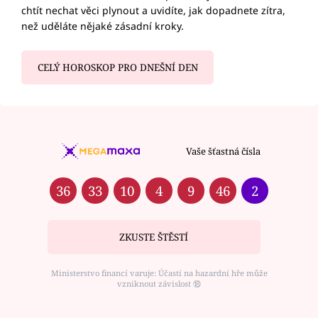
chtít nechat věci plynout a uvidíte, jak dopadnete zítra,
než uděláte nějaké zásadní kroky.
CELÝ HOROSKOP PRO DNEŠNÍ DEN
Vaše šťastná čísla
36
33
10
4
9
46
2
ZKUSTE ŠTĚSTÍ
Ministerstvo financí varuje: Účastí na hazardní hře může
vzniknout závislost ⑱