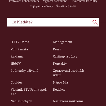
Pěstování lichořeřišnice
Výpočet ascendentu
Tvarohové knedlíky
Nejlepší palačinky
Švestkový koláč
O FTV Prima
Management
Volná místa
Press
Reklama
Castingy a výzvy
HbbTV
Kontakty
Podmínky užívání
Zpracování osobních
údajů
Cookies
Nápověda
Vlastník FTV Prima spol.
Redakce
s r.o.
Nahlásit chybu
Nastavení soukromí