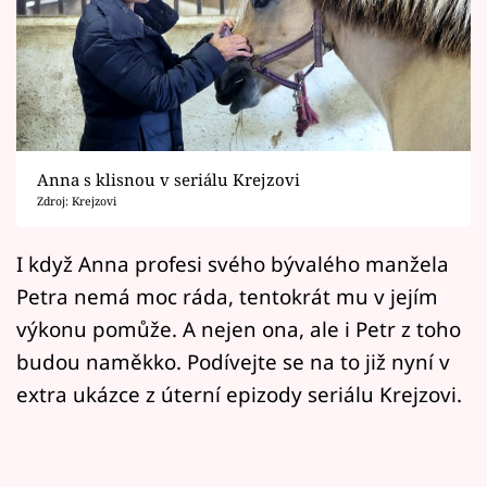
Horoskopy
Sledujte prima+
Filmový festival Karlovy Vary
Pořady
Anna s klisnou v seriálu Krejzovi
Zdroj: Krejzovi
Mámy sobě
I když Anna profesi svého bývalého manžela
Přihlášení
Petra nemá moc ráda, tentokrát mu v jejím
výkonu pomůže. A nejen ona, ale i Petr z toho
budou naměkko. Podívejte se na to již nyní v
Sledujte nás
extra ukázce z úterní epizody seriálu Krejzovi.