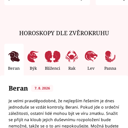
zemřít
HOROSKOPY DLE ZVĚROKRUHU
Beran
Býk
Blíženci
Rak
Lev
Panna
V
Beran
7. 8. 2026
Je velmi pravděpodobné, že nejlepším řešením je dnes
jednoduše se vzdát kontroly, Berani. Pokud jde o srdeční
záležitosti, ostatní lidé mohou být ve víru zmatku. Snažit
se přijít na kloub jejich duševnímu rozpoložení bude
nemožné, takže se o to ani nepokoušejte. Možná budete