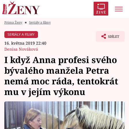
ŽIVĚ
Prima Ženy
■
Seriály a filmy
Trendy:
Polabí
Inspekce
Prostřeno!
AYTO?
SERIÁLY A FILMY
SDÍLET
Módní alarm
Zrádci
Proměny
16. května 2019 22:40
Denisa Nováková
I když Anna profesi svého
bývalého manžela Petra
Témata
nemá moc ráda, tentokrát
Celebrity
mu v jejím výkonu
Vztahy
Seriály