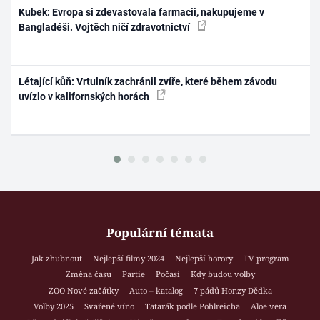
Kubek: Evropa si zdevastovala farmacii, nakupujeme v
Bangladéši. Vojtěch ničí zdravotnictví
Létající kůň: Vrtulník zachránil zvíře, které během závodu
uvízlo v kalifornských horách
Populární témata
Jak zhubnout
Nejlepší filmy 2024
Nejlepší horory
TV program
Změna času
Partie
Počasí
Kdy budou volby
ZOO Nové začátky
Auto – katalog
7 pádů Honzy Dědka
Volby 2025
Svařené víno
Tatarák podle Pohlreicha
Aloe vera