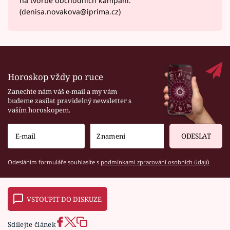
na tvorbě obchodních kampaní.
(denisa.novakova@iprima.cz)
Horoskop vždy po ruce
Zanechte nám váš e-mail a my vám
budeme zasílat pravidelný newsletter s
vaším horoskopem.
ODESLAT
Odesláním formuláře souhlasíte s
podmínkami zpracování osobních údajů
VSTOUPIT DO DISKUZE
Sdílejte článek