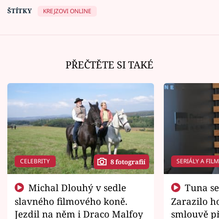
ŠTÍTKY
KREJZOVI ONLINE
PŘEČTĚTE SI TAKÉ
CELEBRITY
SERIÁLY A FIL
8 fotografií
Michal Dlouhý v sedle
Tuna se chtěl vrátit domů.
slavného filmového koně.
Zarazilo ho
Jezdil na něm i Draco Malfoy
smlouvě př