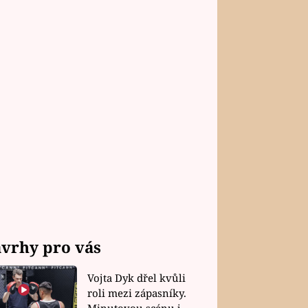
vrhy pro vás
Vojta Dyk dřel kvůli
roli mezi zápasníky.
Minutovou scénu jel