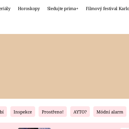
eriály
Horoskopy
Sledujte prima+
Filmový festival Karl
Celebrity
Recept
MÓDA A KRÁSA
HLAVNÍ JÍ
VZTAHY A SEX
SLADKÉ
PRIMA MAMINKA
ZDRAVÉ
bí
Inspekce
Prostřeno!
AYTO?
Módní alarm
Fresh
Living
RECEPTY
BYDLENÍ