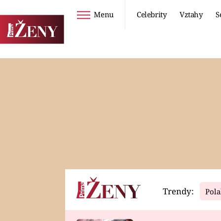
Menu
Celebrity
Vztahy
S
Seriály
Životní styl
ZOO
DIETY A HUBNUTÍ
PROSTŘENO!
CESTOVÁNÍ A
DOVOLENÁ
DUCH
ZDRAVÍ
Trendy:
Pola
Horoskopy
Video
ASTROČLÁNKY
SERIÁLY