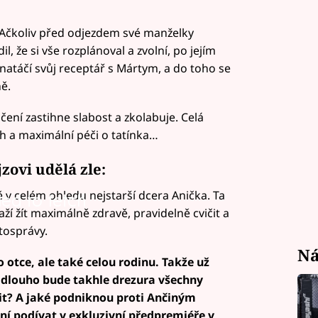
. Ačkoliv před odjezdem své manželky
, že si vše rozplánoval a zvolní, po jejím
 natáčí svůj receptář s Mártym, a do toho se
ě.
áčení zastihne slabost a zkolabuje. Celá
h a maximální péči o tatínka…
jzovi udělá zle:
v celém ohledu nejstarší dcera Anička. Ta
led to fetch
aží žít maximálně zdravě, pravidelně cvičit a
tosprávy.
Ná
 otce, ale také celou rodinu. Takže už
k dlouho bude takhle drezura všechny
it? A jaké podniknou proti Ančiným
ní podívat v exkluzivní předpremiéře v