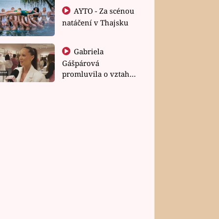
AYTO - Za scénou
natáčení v Thajsku
Gabriela
Gášpárová
promluvila o vztahu
a zakládání rodiny