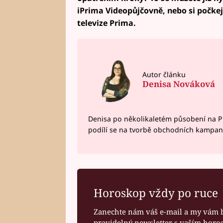
iPrima Videopůjčovně, nebo si počkejt
televize Prima.
Autor článku
Denisa Nováková
Denisa po několikaletém působení na P
podílí se na tvorbě obchodních kampan
Horoskop vždy po ruce
Zanechte nám váš e-mail a my vám 
pravidelný newsletter s vaším hor