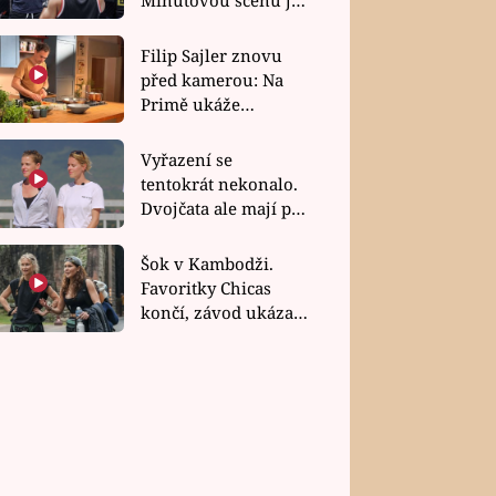
bez dubla
Filip Sajler znovu
před kamerou: Na
Primě ukáže
poctivou kuchyni i
rychlé recepty
Vyřazení se
tentokrát nekonalo.
Dvojčata ale mají po
uzavření třetí etapy
závodu nůž na krku
Šok v Kambodži.
Favoritky Chicas
končí, závod ukázal
svou nejtvrdší tvář