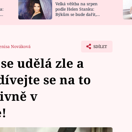
Velká věštba na srpen
NOVINKY
ZAHRADA
a:
podle Helen Stanku:
y
Býkům se bude dařit,
VIDEORECEPTY
DESIGN
Vodnáře čeká jízda
enisa Nováková
SDÍLET
se udělá zle a
ívejte se na to
ivně v
!