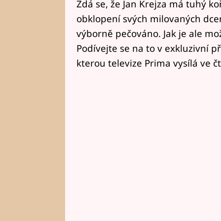
Zdá se, že Jan Krejza má tuhý koř
obklopení svých milovaných dcer
výborně pečováno. Jak je ale mož
Podívejte se na to v exkluzivní p
kterou televize Prima vysílá ve č