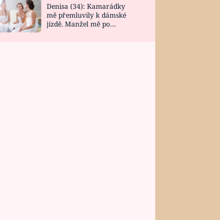
Denisa (34): Kamarádky
mě přemluvily k dámské
jízdě. Manžel mě po
návratu zaskočil