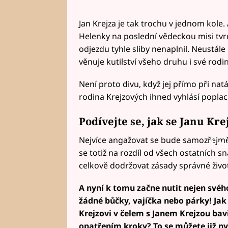
Jan Krejza je tak trochu v jednom kole
Helenky na poslední vědeckou misi tvrdil
odjezdu tyhle sliby nenaplnil. Neustále
věnuje kutilství všeho druhu i své rodin
Není proto divu, když jej přímo při nat
rodina Krejzových ihned vyhlásí poplac
Podívejte se, jak se Janu Kre
Nejvíce angažovat se bude samozřejmě 
Fai
se totiž na rozdíl od všech ostatních sn
celkově dodržovat zásady správné živo
A nyní k tomu začne nutit nejen svého
žádné bůčky, vajíčka nebo párky! Ja
Krejzovi v čelem s Janem Krejzou bav
opatřením kroky? To se můžete již ny