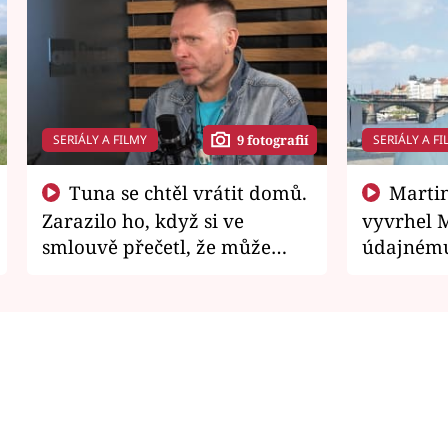
SERIÁLY A FILMY
SERIÁLY A FI
9 fotografií
Tuna se chtěl vrátit domů.
Martin Písařík jako
Zarazilo ho, když si ve
vyvrhel 
smlouvě přečetl, že může
údajnému
zemřít
je v nemil