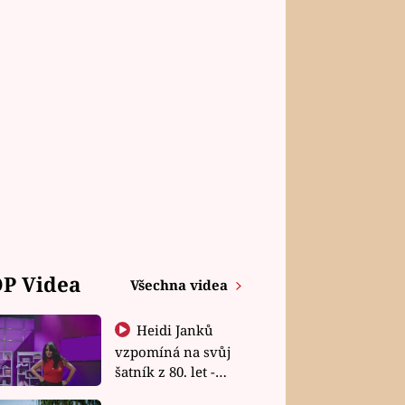
P Videa
Všechna videa
Heidi Janků
vzpomíná na svůj
šatník z 80. let -
Shopaholičky