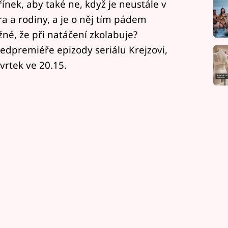
ínek, aby také ne, když je neustále v
a a rodiny, a je o něj tím pádem
né, že při natáčení zkolabuje?
ředpremiéře epizody seriálu Krejzovi,
tvrtek ve 20.15.