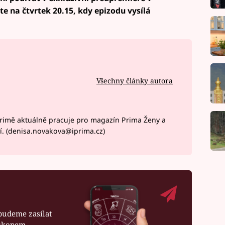
e na čtvrtek 20.15, kdy epizodu vysílá
Všechny články autora
rimě aktuálně pracuje pro magazín Prima Ženy a
í. (denisa.novakova@iprima.cz)
budeme zasílat
oskopem.