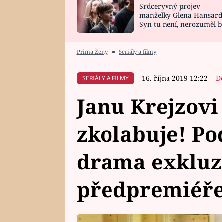
Srdceryvný projev
SNÁŘ
CELEBRITY
manželky Glena Hansard
Syn tu není, nerozuměl b
HOROSKOP NA
VAŘENÍ
tomu, vysvětlila
ROK 2023
Prima Ženy
■
Seriály a filmy
16. října 2019 12:22
D
SERIÁLY A FILMY
Janu Krejzovi 
zkolabuje! Pod
drama exkluz
předpremiéře