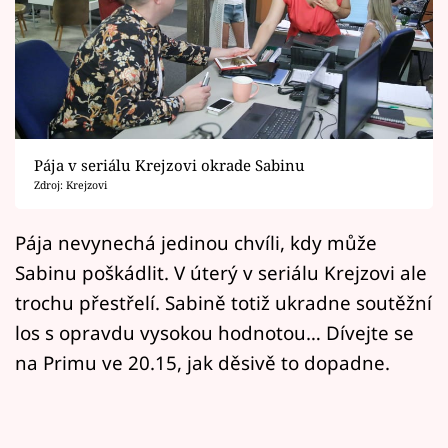
Horoskopy
Sledujte prima+
Filmový festival Karlovy Vary
Pořady
Pája v seriálu Krejzovi okrade Sabinu
Zdroj: Krejzovi
Mámy sobě
Pája nevynechá jedinou chvíli, kdy může
Přihlášení
Sabinu poškádlit. V úterý v seriálu Krejzovi ale
trochu přestřelí. Sabině totiž ukradne soutěžní
los s opravdu vysokou hodnotou… Dívejte se
Sledujte nás
na Primu ve 20.15, jak děsivě to dopadne.