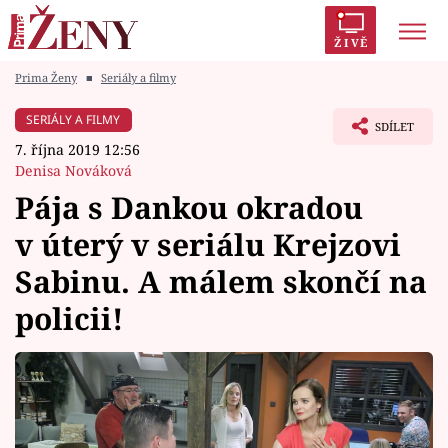
ŽIVĚ
Prima Ženy
■
Seriály a filmy
Trendy:
Polabí
Inspekce
Prostřeno!
AYTO?
SERIÁLY A FILMY
SDÍLET
Módní alarm
Zrádci
Proměny
7. října 2019 12:56
Denisa Nováková
Pája s Dankou okradou
v úterý v seriálu Krejzovi
Témata
Sabinu. A málem skončí na
Celebrity
policii!
Vztahy
Seriály