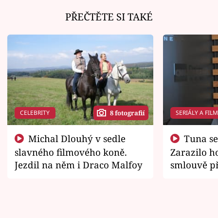
PŘEČTĚTE SI TAKÉ
CELEBRITY
SERIÁLY A FIL
8 fotografií
Michal Dlouhý v sedle
Tuna se chtěl vrátit domů.
slavného filmového koně.
Zarazilo ho
Jezdil na něm i Draco Malfoy
smlouvě př
zemřít