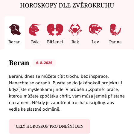
HOROSKOPY DLE ZVĚROKRUHU
Beran
Býk
Blíženci
Rak
Lev
Panna
V
Beran
6. 8. 2026
Berani, dnes se můžete cítit trochu bez inspirace.
Nenechte se odradit. Pusťte se do jakéhokoli projektu, i
když jste myšlenkami jinde. V průběhu „špatné“ práce,
kterou můžete zpočátku chrlit, vám múza jemně přistane
na rameni. Někdy je zapotřebí trocha disciplíny, aby
vedla ke slastné odměně.
CELÝ HOROSKOP PRO DNEŠNÍ DEN