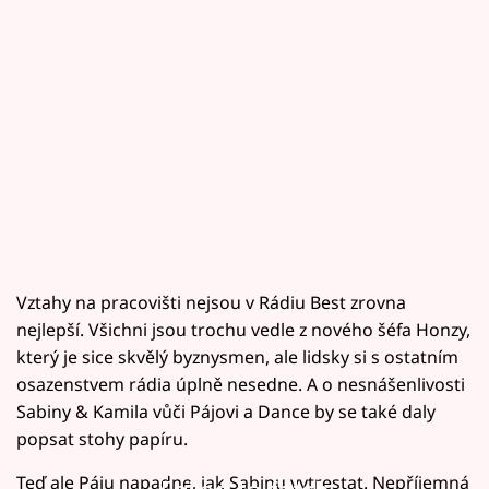
Vztahy na pracovišti nejsou v Rádiu Best zrovna
nejlepší. Všichni jsou trochu vedle z nového šéfa Honzy,
který je sice skvělý byznysmen, ale lidsky si s ostatním
osazenstvem rádia úplně nesedne. A o nesnášenlivosti
Sabiny & Kamila vůči Pájovi a Dance by se také daly
popsat stohy papíru.
Teď ale Páju napadne, jak Sabinu vytrestat. Nepříjemná