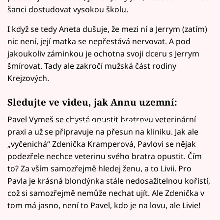
šanci dostudovat vysokou školu.
I když se tedy Aneta dušuje, že mezi ní a Jerrym (zatím)
nic není, její matka se nepřestává nervovat. A pod
jakoukoliv záminkou je ochotna svoji dceru s Jerrym
šmírovat. Tady ale zakročí mužská část rodiny
Krejzových.
Sledujte ve videu, jak Annu uzemní:
Pavel Vymeš se chystá opustit bratrovu veterinární
Failed to fetch
praxi a už se připravuje na přesun na kliniku. Jak ale
„vyčenichá“ Zdenička Kramperová, Pavlovi se nějak
podezřele nechce veterinu svého bratra opustit. Čím
to? Za vším samozřejmě hledej ženu, a to Livii. Pro
Pavla je krásná blondýnka stále nedosažitelnou kořistí,
což si samozřejmě nemůže nechat ujít. Ale Zdenička v
tom má jasno, není to Pavel, kdo je na lovu, ale Livie!