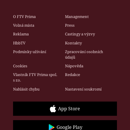
O FTV Prima
Management
Volná místa
Press
Reklama
Castingy a výzvy
HbbTV
Kontakty
Podmínky užívání
Zpracování osobních
údajů
Cookies
Nápověda
Vlastník FTV Prima spol.
Redakce
s r.o.
Nahlásit chybu
Nastavení soukromí
App Store
Google Play