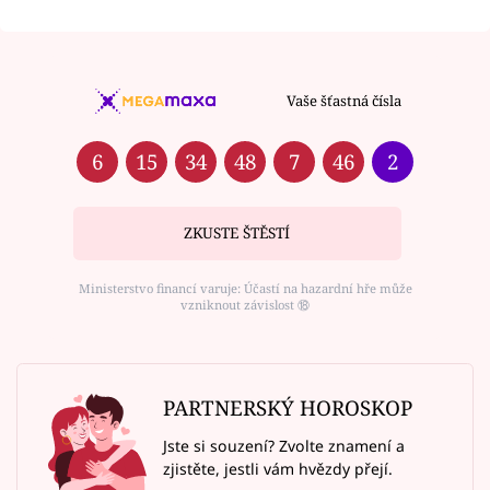
Vaše šťastná čísla
6
15
34
48
7
46
2
ZKUSTE ŠTĚSTÍ
Ministerstvo financí varuje: Účastí na hazardní hře může
vzniknout závislost ⑱
PARTNERSKÝ HOROSKOP
Jste si souzení? Zvolte znamení a
zjistěte, jestli vám hvězdy přejí.