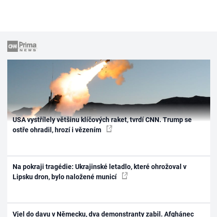
USA vystřílely většinu klíčových raket, tvrdí CNN. Trump se
ostře ohradil, hrozí i vězením
Na pokraji tragédie: Ukrajinské letadlo, které ohrožoval v
Lipsku dron, bylo naložené municí
Vjel do davu v Německu, dva demonstranty zabil. Afghánec