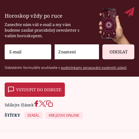
Horoskop vždy po ruce
Zanechte nám váš e-mail a my vám
budeme zasílat pravidelný newsletter s
vaším horoskopem.
ODESLAT
Odesláním formuláře souhlasíte s
podmínkami zpracování osobních údajů
VSTOUPIT DO DISKUZE
Sdílejte článek
ŠTÍTKY
SERIÁL
KREJZOVI ONLINE