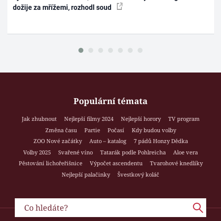
dožije za mřížemi, rozhodl soud
Populární témata
Jak zhubnout
Nejlepší filmy 2024
Nejlepší horory
TV program
Změna času
Partie
Počasí
Kdy budou volby
ZOO Nové začátky
Auto – katalog
7 pádů Honzy Dědka
Volby 2025
Svařené víno
Tatarák podle Pohlreicha
Aloe vera
Pěstování lichořeřišnice
Výpočet ascendentu
Tvarohové knedlíky
Nejlepší palačinky
Švestkový koláč