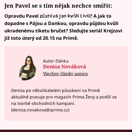
Jen Pavel se s tím nějak nechce smířit:
Opravdu Pavel zůstává jen kvůli Livii? A jak to
Failed to fetch
dopadne s Pájou a Dankou, opravdu půjdou kvůli
ukradenému tiketu bručet? Sledujte seriál Krejzovi
již toto úterý od 20.15 na Primě.
Autor článku
Denisa Nováková
Všechny články autora
Denisa po několikaletém působení na Primě
aktuálně pracuje pro magazín Prima Ženy a podílí se
na tvorbě obchodních kampaní.
(denisa.novakova@iprima.cz)