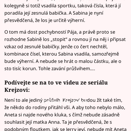
Failed to fetch
kolegyně si totiž vsadila sportku, taková čísla, která jí
poradila její zesnulá babička. A Sabina je nyní
přesvědčená, že los je určitě výherní.
O tom má dost pochybností Pája, a právě proto se
rozhodne Sabině los „stopit“ a rovnou jí na něj i připsat
vzkaz od zesnulé babičky. Jenže co čert nechtěl,
kombinace čísel, kterou Sabina vsadila, samozřejmě
bude výherní. A nebude se hrát o malou částku, ale o
sto tisíc korun. Tohle zavání průšvihem….
Podívejte se na to ve videu ze seriálu
Krejzovi:
Není to ale jediný průšvih, Krejzovi budou žít také tím,
Failed to fetch
že někdo do rodiny přitáhl vši. A aby toho nebylo málo,
Aneta si najde nového kluka, s čímž nebude zásadně
souhlasit její matka Anna. Ta je přesvědčená, že s
podobným floutkem, jak se Jerry jeví, nebude mít Aneta