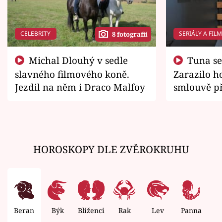
CELEBRITY
SERIÁLY A FIL
8 fotografií
Michal Dlouhý v sedle
Tuna se chtěl vrátit domů.
slavného filmového koně.
Zarazilo ho
Jezdil na něm i Draco Malfoy
smlouvě př
zemřít
HOROSKOPY DLE ZVĚROKRUHU
Beran
Býk
Blíženci
Rak
Lev
Panna
V