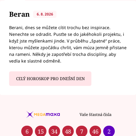
Beran
6. 8. 2026
Berani, dnes se můžete cítit trochu bez inspirace.
Nenechte se odradit. Pusťte se do jakéhokoli projektu, i
když jste myšlenkami jinde. V průběhu „špatné“ práce,
kterou můžete zpočátku chrlit, vám múza jemně přistane
na rameni. Někdy je zapotřebí trocha disciplíny, aby
vedla ke slastné odměně.
CELÝ HOROSKOP PRO DNEŠNÍ DEN
Vaše šťastná čísla
6
15
34
48
7
46
2