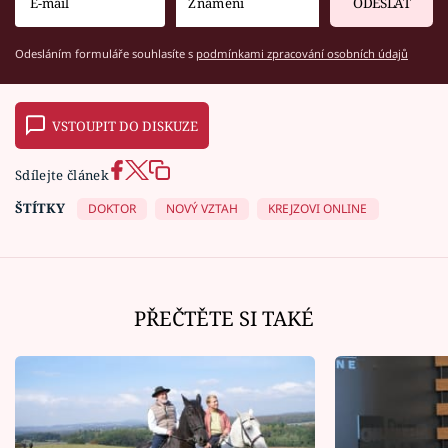
ODESLAT
Odesláním formuláře souhlasíte s
podmínkami zpracování osobních údajů
VSTOUPIT DO DISKUZE
Sdílejte článek
ŠTÍTKY
DOKTOR
NOVÝ VZTAH
KREJZOVI ONLINE
PŘEČTĚTE SI TAKÉ