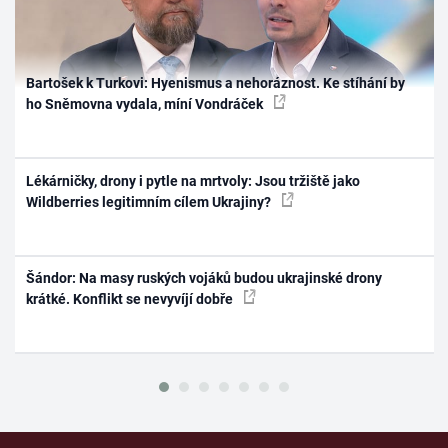
Bartošek k Turkovi: Hyenismus a nehoráznost. Ke stíhání by
ho Sněmovna vydala, míní Vondráček
Lékárničky, drony i pytle na mrtvoly: Jsou tržiště jako
Wildberries legitimním cílem Ukrajiny?
Šándor: Na masy ruských vojáků budou ukrajinské drony
krátké. Konflikt se nevyvíjí dobře