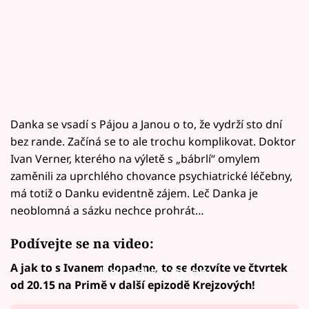
Danka se vsadí s Pájou a Janou o to, že vydrží sto dní
bez rande. Začíná se to ale trochu komplikovat. Doktor
Ivan Verner, kterého na výletě s „bábrlí“ omylem
zaměnili za uprchlého chovance psychiatrické léčebny,
má totiž o Danku evidentně zájem. Leč Danka je
neoblomná a sázku nechce prohrát…
Podívejte se na video:
A jak to s Ivanem dopadne, to se dozvíte ve čtvrtek
Failed to fetch
od 20.15 na Primě v další epizodě Krejzových!