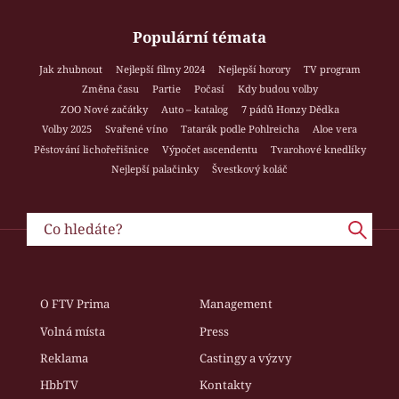
Populární témata
Jak zhubnout
Nejlepší filmy 2024
Nejlepší horory
TV program
Změna času
Partie
Počasí
Kdy budou volby
ZOO Nové začátky
Auto – katalog
7 pádů Honzy Dědka
Volby 2025
Svařené víno
Tatarák podle Pohlreicha
Aloe vera
Pěstování lichořeřišnice
Výpočet ascendentu
Tvarohové knedlíky
Nejlepší palačinky
Švestkový koláč
O FTV Prima
Management
Volná místa
Press
Reklama
Castingy a výzvy
HbbTV
Kontakty