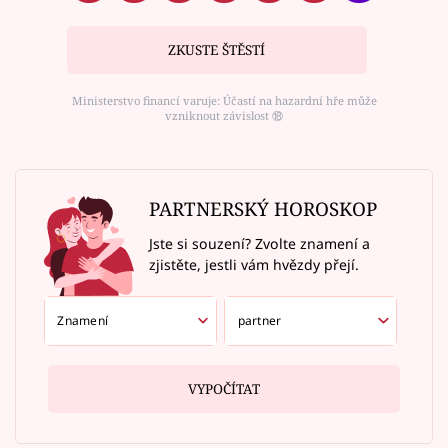
ZKUSTE ŠTĚSTÍ
Ministerstvo financí varuje: Účastí na hazardní hře může
vzniknout závislost ⑱
PARTNERSKÝ HOROSKOP
Jste si souzení? Zvolte znamení a
zjistěte, jestli vám hvězdy přejí.
VYPOČÍTAT