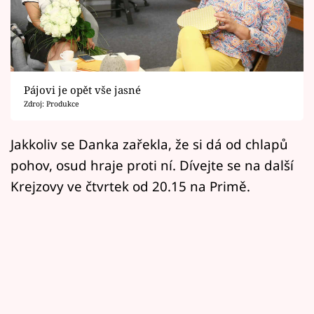
Horoskopy
Sledujte prima+
Filmový festival Karlovy Vary
Pájovi je opět vše jasné
Pořady
Zdroj: Produkce
Mámy sobě
Jakkoliv se Danka zařekla, že si dá od chlapů
pohov, osud hraje proti ní. Dívejte se na další
Přihlášení
Krejzovy ve čtvrtek od 20.15 na Primě.
Sledujte nás