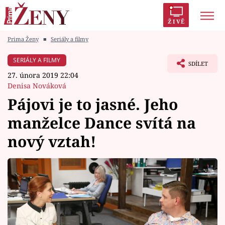
ŽIVĚ
Prima Ženy
■
Seriály a filmy
Trendy:
Polabí
Inspekce
Prostřeno!
AYTO?
SERIÁLY A FILMY
SDÍLET
Módní alarm
Zrádci
Proměny
27. února 2019 22:04
Denisa Nováková
Pájovi je to jasné. Jeho
manželce Dance svítá na
Témata
nový vztah!
Celebrity
Vztahy
Seriály