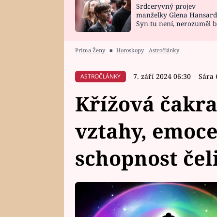
Srdceryvný projev
SNÁŘ
CELEBRITY
manželky Glena Hansard
Syn tu není, nerozuměl b
HOROSKOP NA
VAŘENÍ
tomu, vysvětlila
ROK 2023
Prima Ženy
■
Horoskopy
Astročlánky
7. září 2024 06:30
Sára 
ASTROČLÁNKY
Křížová čakra
vztahy, emoce
schopnost čel