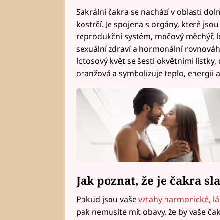
Sakrální čakra se nachází v oblasti dol
kostrčí. Je spojena s orgány, které jsou
reprodukční systém, močový měchýř, led
sexuální zdraví a hormonální rovnováhu
lotosový květ se šesti okvětními lístky, c
oranžová a symbolizuje teplo, energii a 
Jak poznat, že je čakra s
Pokud jsou vaše
vztahy harmonické, lá
pak nemusíte mít obavy, že by vaše čak