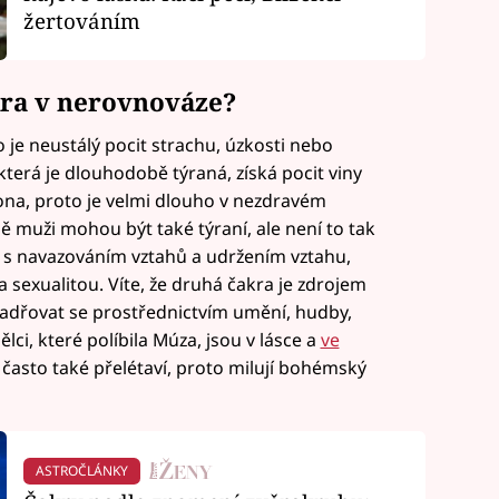
žertováním
akra v nerovnováze?
 je neustálý pocit strachu, úzkosti nebo
terá je dlouhodobě týraná, získá pocit viny
ona, proto je velmi dlouho v nezdravém
ě muži mohou být také týraní, ale není to tak
íž s navazováním vztahů a udržením vztahu,
a sexualitou. Víte, že druhá čakra je zdrojem
jadřovat se prostřednictvím umění, hudby,
lci, které políbila Múza, jsou v lásce a
ve
mi často také přelétaví, proto milují bohémský
ASTROČLÁNKY