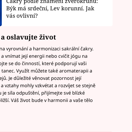
Čakry podle znamení zvěrokruhu:
Býk má srdeční, Lev korunní. Jak
vás ovlivní?
 a oslavujte život
a vyrovnání a harmonizaci sakrální čakry.
 vnímat její energii nebo cvičit jógu na
jte se do činností, které podporují vaši
o tanec. Využít můžete také aromaterapii a
ů. Je důležité věnovat pozornost její
 vztahy mohly vzkvétat a rozvíjet se stejně
je síla odpuštění, přijímejte své blízké
ližší. Váš život bude v harmonii a vaše tělo