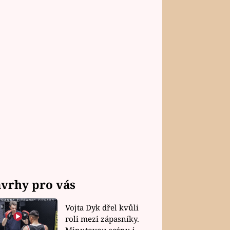
vrhy pro vás
Vojta Dyk dřel kvůli
roli mezi zápasníky.
Minutovou scénu jel