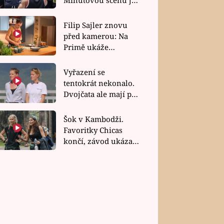
bez dubla
Filip Sajler znovu
před kamerou: Na
Primě ukáže
poctivou kuchyni i
rychlé recepty
Vyřazení se
tentokrát nekonalo.
Dvojčata ale mají po
uzavření třetí etapy
závodu nůž na krku
Šok v Kambodži.
Favoritky Chicas
končí, závod ukázal
svou nejtvrdší tvář