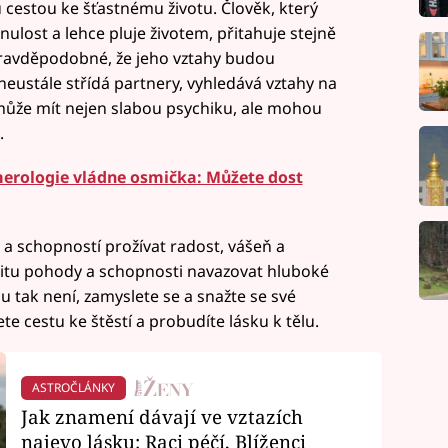
 cestou ke šťastnému životu. Člověk, který
ulost a lehce pluje životem, přitahuje stejně
 pravděpodobné, že jeho vztahy budou
 neustále střídá partnery, vyhledává vztahy na
může mít nejen slabou psychiku, ale mohou
.
merologie vládne osmička: Můžete dost
a schopností prožívat radost, vášeň a
ocitu pohody a schopnosti navazovat hluboké
mu tak není, zamyslete se a snažte se své
te cestu ke štěstí a probudíte lásku k tělu.
ASTROČLÁNKY
Jak znamení dávají ve vztazích
najevo lásku: Raci péčí, Blíženci