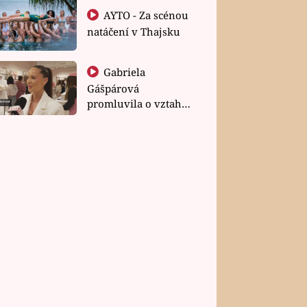
AYTO - Za scénou
natáčení v Thajsku
Gabriela
Gášpárová
promluvila o vztahu
a zakládání rodiny