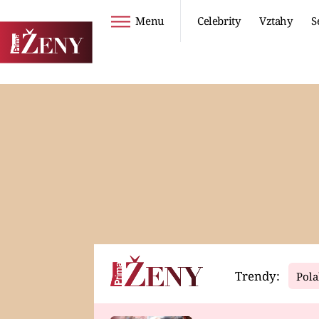
Menu
Celebrity
Vztahy
S
Seriály
Životní styl
ZOO
DIETY A HUBNUTÍ
PROSTŘENO!
CESTOVÁNÍ A
DOVOLENÁ
DUCH
ZDRAVÍ
Trendy:
Pola
Horoskopy
Video
ASTROČLÁNKY
SERIÁLY