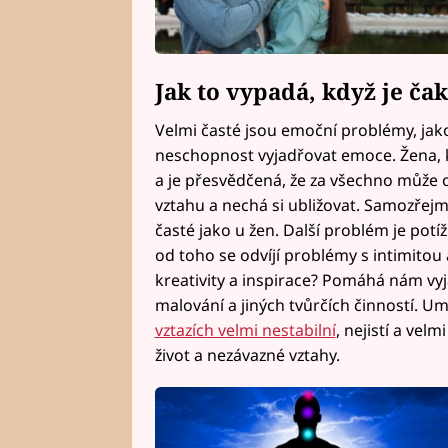
Jak to vypadá, když je č
Velmi časté jsou emoční problémy, jako
neschopnost vyjadřovat emoce. Žena, k
a je přesvědčená, že za všechno může 
vztahu a nechá si ubližovat. Samozřejm
časté jako u žen. Další problém je pot
od toho se odvíjí problémy s intimitou 
kreativity a inspirace? Pomáhá nám vy
malování a jiných tvůrčích činností. Umě
vztazích velmi nestabilní
, nejistí a vel
život a nezávazné vztahy.