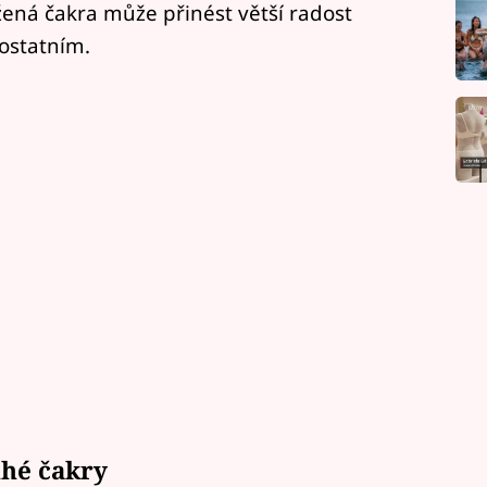
žená čakra může přinést větší radost
 ostatním.
uhé čakry