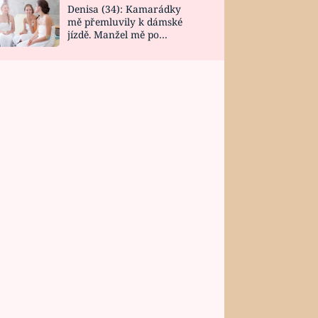
Denisa (34): Kamarádky
mě přemluvily k dámské
jízdě. Manžel mě po
návratu zaskočil