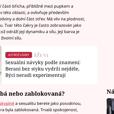
ní části břicha, přibližně mezi pupkem a
 v této oblasti, a ovlivňuje především
viny a dolní část střev. Má vliv na plodnost,
. Tvar této čakry je často zobrazován jako
ož odráží její dynamiku a sílu. Její barva je
životní sílu.
ASTROČLÁNKY
Sexuální návyky podle znamení:
Berani bez styku vydrží nejdéle,
Býci neradi experimentují
Ná
labá nebo zablokovaná?
skyplné
a sexualitu berete jako posvátnou,
ra byla zablokovaná. Trvalá spokojenost,