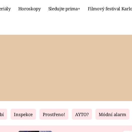
eriály
Horoskopy
Sledujte prima+
Filmový festival Karl
Celebrity
Recept
MÓDA A KRÁSA
HLAVNÍ JÍ
VZTAHY A SEX
SLADKÉ
PRIMA MAMINKA
ZDRAVÉ
bí
Inspekce
Prostřeno!
AYTO?
Módní alarm
Fresh
Living
RECEPTY
BYDLENÍ