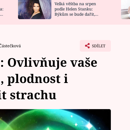
Velká věštba na srpen
NOVINKY
ZAHRADA
a:
podle Helen Stanku:
y
Býkům se bude dařit,
VIDEORECEPTY
DESIGN
Vodnáře čeká jízda
Částečková
SDÍLET
: Ovlivňuje vaše
, plodnost i
it strachu