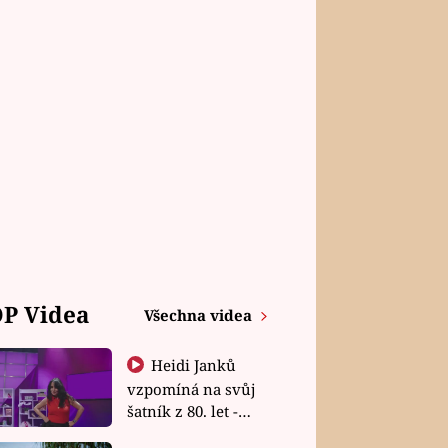
P Videa
Všechna videa
Heidi Janků
vzpomíná na svůj
šatník z 80. let -
Shopaholičky