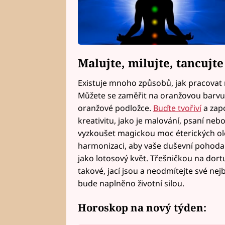
Malujte, milujte, tancujte
Existuje mnoho způsobů, jak pracovat n
Můžete se zaměřit na oranžovou barvu a
oranžové podložce.
Buďte tvořiví
a zapo
kreativitu, jako je malování, psaní neb
vyzkoušet magickou moc éterických olej
harmonizaci, aby vaše duševní pohoda a
jako lotosový květ. Třešničkou na dortu 
takové, jací jsou a neodmítejte své nejb
bude naplněno životní silou.
Horoskop na nový týden: