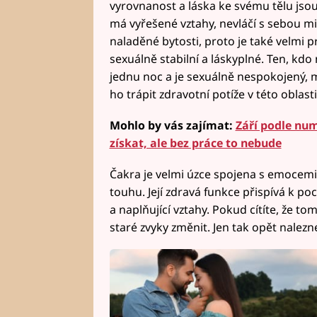
vyrovnanost a láska ke svému tělu jsou
má vyřešené vztahy, nevláčí s sebou min
naladěné bytosti, proto je také velmi
sexuálně stabilní a láskyplné. Ten, kdo
jednu noc a je sexuálně nespokojený, 
ho trápit zdravotní potíže v této oblasti
Mohlo by vás zajímat:
Září podle nu
získat, ale bez práce to nebude
Čakra je velmi úzce spojena s emocemi 
touhu. Její zdravá funkce přispívá k p
a naplňující vztahy. Pokud cítíte, že to
staré zvyky změnit. Jen tak opět nalezne