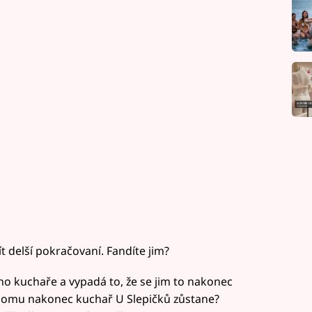
t delší pokračovaní. Fandíte jim?
ého kuchaře a vypadá to, že se jim to nakonec
y komu nakonec kuchař U Slepičků zůstane?