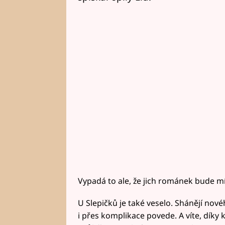
Vypadá to ale, že jich románek bude mí
U Slepičků je také veselo. Shánějí nov
i přes komplikace povede. A víte, dík