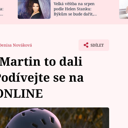
Velká věštba na srpen
NOVINKY
ZAHRADA
a:
podle Helen Stanku:
y
Býkům se bude dařit,
VIDEORECEPTY
DESIGN
Vodnáře čeká jízda
Denisa Nováková
SDÍLET
Martin to dali
dívejte se na
 ONLINE