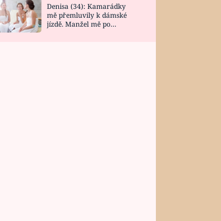
Denisa (34): Kamarádky
mě přemluvily k dámské
jízdě. Manžel mě po
návratu zaskočil