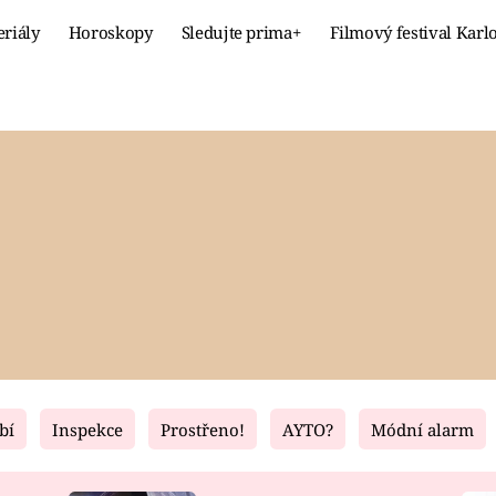
eriály
Horoskopy
Sledujte prima+
Filmový festival Karl
Celebrity
Recept
MÓDA A KRÁSA
HLAVNÍ JÍ
VZTAHY A SEX
SLADKÉ
PRIMA MAMINKA
ZDRAVÉ
bí
Inspekce
Prostřeno!
AYTO?
Módní alarm
Fresh
Living
RECEPTY
BYDLENÍ