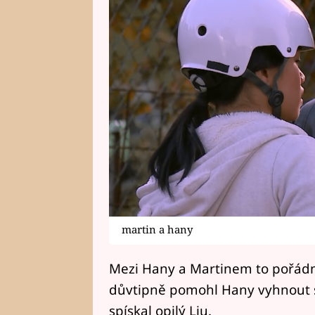
martin a hany
Mezi Hany a Martinem to pořádně 
důvtipně pomohl Hany vyhnout 
spískal opilý Liu.