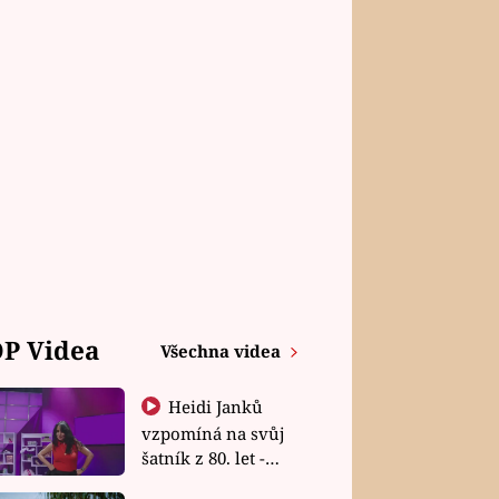
P Videa
Všechna videa
Heidi Janků
vzpomíná na svůj
šatník z 80. let -
Shopaholičky