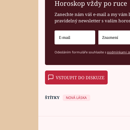
Horoskop vždy po ruce
Zanechte nám váš e-mail a my vám 
pravidelný newsletter s vaším hor
Odesláním formuláře souhlasíte s
podmínkami zp
VSTOUPIT DO DISKUZE
ŠTÍTKY
NOVÁ LÁSKA