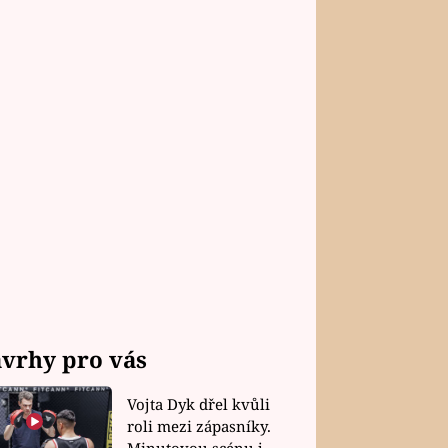
vrhy pro vás
Vojta Dyk dřel kvůli
roli mezi zápasníky.
Minutovou scénu jel