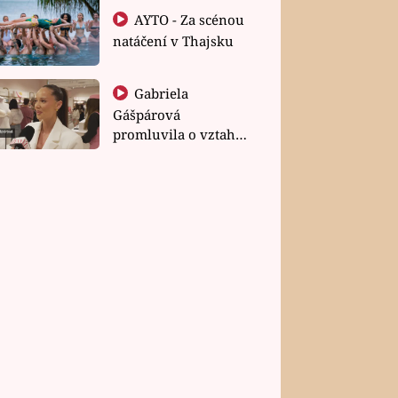
AYTO - Za scénou
natáčení v Thajsku
Gabriela
Gášpárová
promluvila o vztahu
a zakládání rodiny