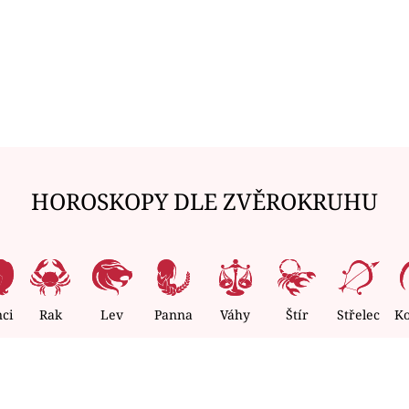
HOROSKOPY DLE ZVĚROKRUHU
nci
Rak
Lev
Panna
Váhy
Štír
Střelec
K