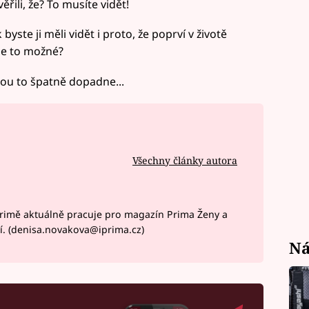
řili, že? To musíte vidět!
byste ji měli vidět i proto, že poprví v životě
 je to možné?
tou to špatně dopadne...
Všechny články autora
rimě aktuálně pracuje pro magazín Prima Ženy a
í. (denisa.novakova@iprima.cz)
Ná