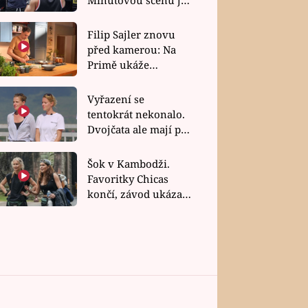
bez dubla
Filip Sajler znovu
před kamerou: Na
Primě ukáže
poctivou kuchyni i
rychlé recepty
Vyřazení se
tentokrát nekonalo.
Dvojčata ale mají po
uzavření třetí etapy
závodu nůž na krku
Šok v Kambodži.
Favoritky Chicas
končí, závod ukázal
svou nejtvrdší tvář