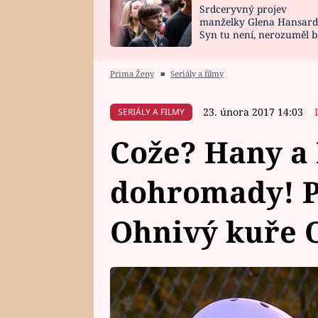
Srdceryvný projev
SNÁŘ
CELEBRITY
manželky Glena Hansard
Syn tu není, nerozuměl b
HOROSKOP NA
VAŘENÍ
tomu, vysvětlila
ROK 2023
Prima Ženy
■
Seriály a filmy
23. února 2017 14:03
SERIÁLY A FILMY
Cože? Hany a 
dohromady! Po
Ohnivý kuře