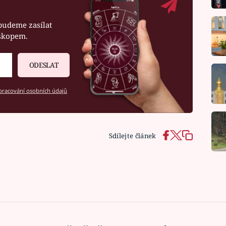
budeme zasílat
oskopem.
ODESLAT
racování osobních údajů
Sdílejte článek