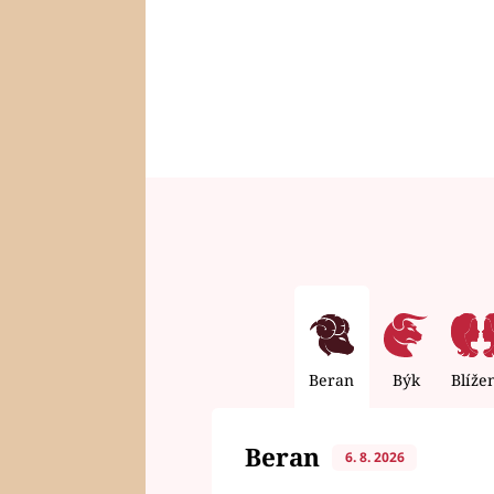
Beran
Býk
Blíže
Beran
6. 8. 2026