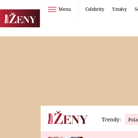
Menu
Celebrity
Vztahy
S
Seriály
Životní styl
ZOO
DIETY A HUBNUTÍ
PROSTŘENO!
CESTOVÁNÍ A
DOVOLENÁ
DUCH
ZDRAVÍ
Trendy:
Pola
Horoskopy
Video
ASTROČLÁNKY
SERIÁLY