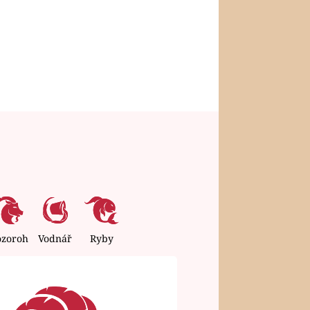
ozoroh
Vodnář
Ryby