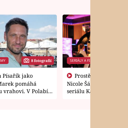
LMY
SERIÁLY A FILMY
8 fotografií
14 f
Prostě si o to řekla! Takhle
Marek pomáhá
Nicole Šáchová získala r
 vrahovi. V Polabí
seriálu Kamarádi
osti