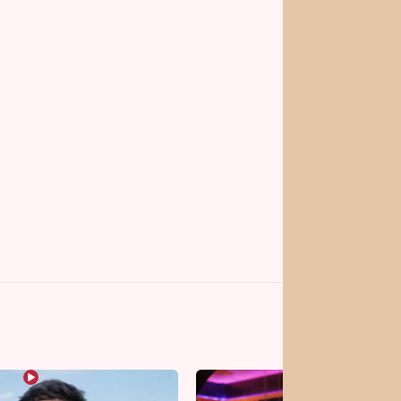
vrhy pro vás
Vojta Dyk dřel kvůli
roli mezi zápasníky.
Minutovou scénu jel