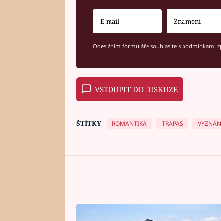
Odesláním formuláře souhlasíte s
podmínkami zp
VSTOUPIT DO DISKUZE
ŠTÍTKY
ROMANTIKA
TRAPAS
VYZNÁN