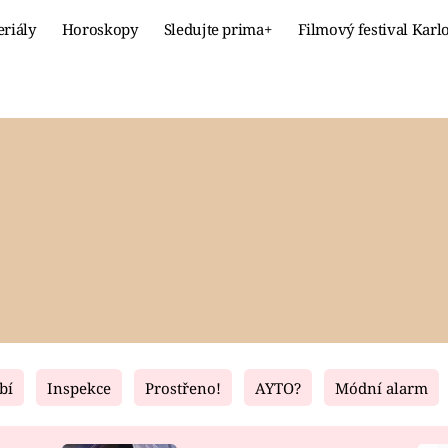
eriály
Horoskopy
Sledujte prima+
Filmový festival Karl
Celebrity
Recept
MÓDA A KRÁSA
HLAVNÍ JÍ
VZTAHY A SEX
SLADKÉ
PRIMA MAMINKA
ZDRAVÉ
bí
Inspekce
Prostřeno!
AYTO?
Módní alarm
Fresh
Living
RECEPTY
BYDLENÍ