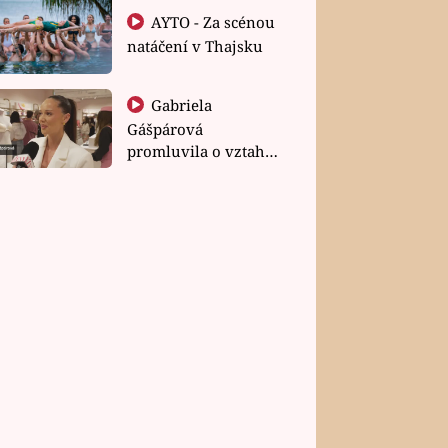
AYTO - Za scénou
natáčení v Thajsku
Gabriela
Gášpárová
promluvila o vztahu
a zakládání rodiny