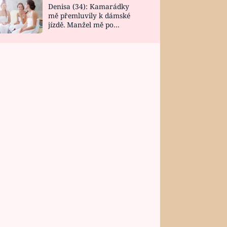
Denisa (34): Kamarádky
mě přemluvily k dámské
jízdě. Manžel mě po
návratu zaskočil