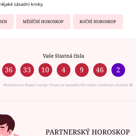
nějaké zásadní kroky.
DEN
MĚSÍČNÍ HOROSKOP
ROČNÍ HOROSKOP
Vaše šťastná čísla
36
33
10
4
9
46
2
Ministerstvo financí varuje: Účastí na hazardní hře může vzniknout závislost ⑱
PARTNERSKÝ HOROSKOP