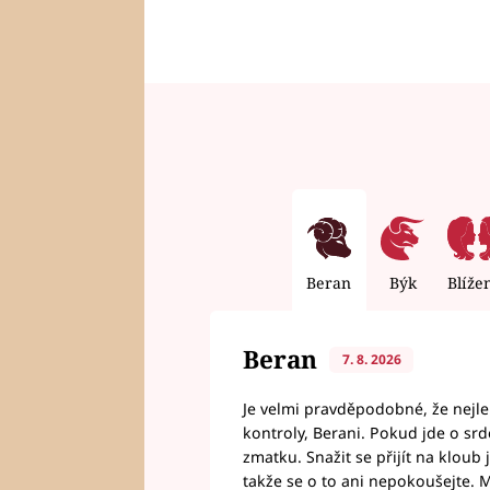
Beran
Býk
Blíže
Beran
7. 8. 2026
Je velmi pravděpodobné, že nejl
kontroly, Berani. Pokud jde o srde
zmatku. Snažit se přijít na klou
takže se o to ani nepokoušejte. M