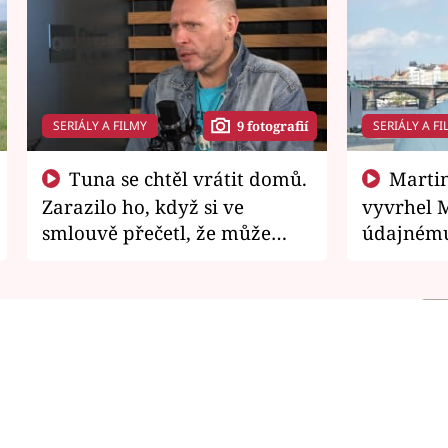
SERIÁLY A FILMY
SERIÁLY A FI
9 fotografií
Tuna se chtěl vrátit domů.
Martin Písařík jako
Zarazilo ho, když si ve
vyvrhel 
smlouvě přečetl, že může
údajnému
zemřít
je v nemil