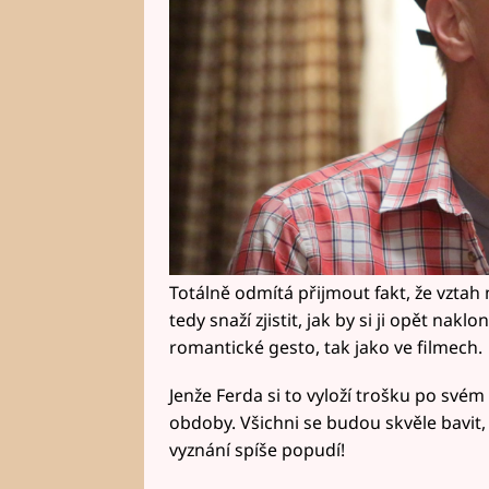
Totálně odmítá přijmout fakt, že vztah m
tedy snaží zjistit, jak by si ji opět nak
romantické gesto, tak jako ve filmech.
Jenže Ferda si to vyloží trošku po své
obdoby. Všichni se budou skvěle bavit
vyznání spíše popudí!