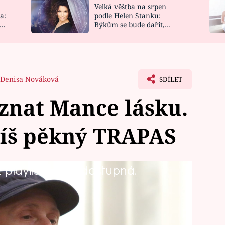
Velká věštba na srpen
NOVINKY
ZAHRADA
a:
podle Helen Stanku:
y
Býkům se bude dařit,
VIDEORECEPTY
DESIGN
Vodnáře čeká jízda
Denisa Nováková
SDÍLET
znat Mance lásku.
píš pěkný TRAPAS
playlistu není dostupná.
činy city.