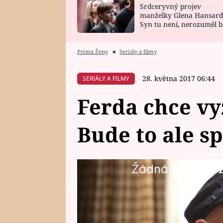
Srdceryvný projev
SNÁŘ
CELEBRITY
manželky Glena Hansard
Syn tu není, nerozuměl b
HOROSKOP NA
VAŘENÍ
tomu, vysvětlila
ROK 2023
Prima Ženy
■
Seriály a filmy
28. května 2017 06:44
SERIÁLY A FILMY
Ferda chce vy
Bude to ale s
Žádná položka z 
Ferda už neví, jak by upoutal Man