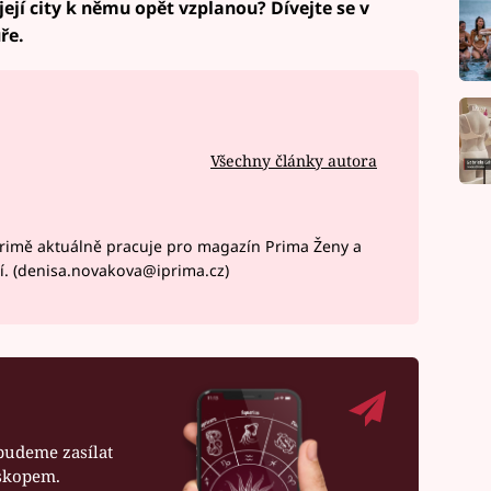
ejí city k němu opět vzplanou? Dívejte se v
ře.
Všechny články autora
rimě aktuálně pracuje pro magazín Prima Ženy a
í. (denisa.novakova@iprima.cz)
budeme zasílat
oskopem.