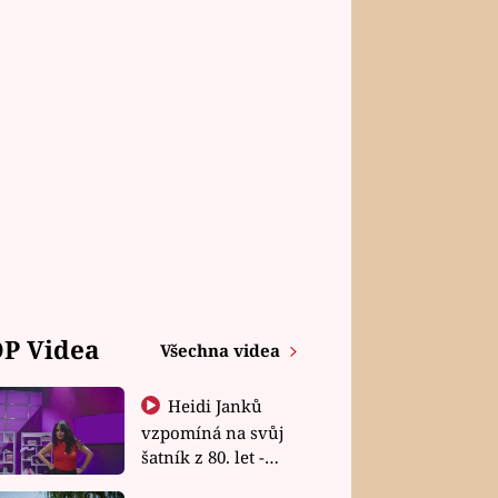
P Videa
Všechna videa
Heidi Janků
vzpomíná na svůj
šatník z 80. let -
Shopaholičky