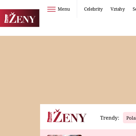
Menu
Celebrity
Vztahy
S
Seriály
Životní styl
ZOO
DIETY A HUBNUTÍ
PROSTŘENO!
CESTOVÁNÍ A
DOVOLENÁ
DUCH
ZDRAVÍ
Trendy:
Pola
Horoskopy
Video
ASTROČLÁNKY
SERIÁLY