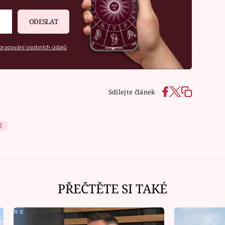
ODESLAT
racování osobních údajů
Sdílejte článek
Í
Ná
PŘEČTĚTE SI TAKÉ