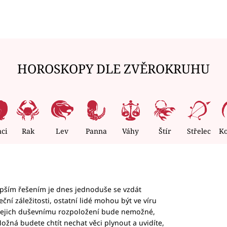
HOROSKOPY DLE ZVĚROKRUHU
nci
Rak
Lev
Panna
Váhy
Štír
Střelec
K
epším řešením je dnes jednoduše se vzdát
ční záležitosti, ostatní lidé mohou být ve víru
b jejich duševnímu rozpoložení bude nemožné,
ožná budete chtít nechat věci plynout a uvidíte,