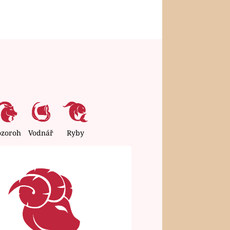
ozoroh
Vodnář
Ryby