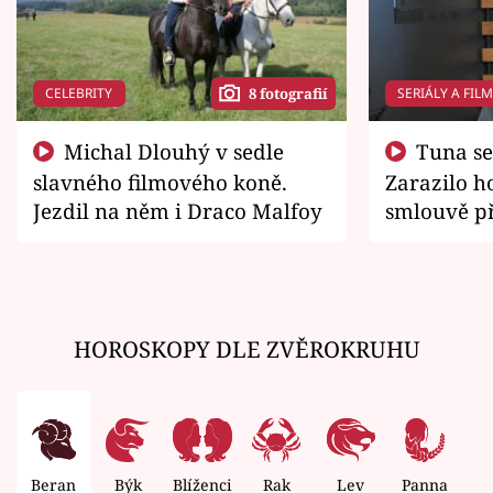
CELEBRITY
SERIÁLY A FIL
8 fotografií
Michal Dlouhý v sedle
Tuna se chtěl vrátit domů.
slavného filmového koně.
Zarazilo ho
Jezdil na něm i Draco Malfoy
smlouvě př
zemřít
HOROSKOPY DLE ZVĚROKRUHU
Beran
Býk
Blíženci
Rak
Lev
Panna
V