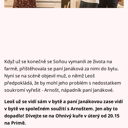
Horoskopy
Sledujte prima+
Filmový festival Karlovy Vary
Pořady
Mámy sobě
Když už se konečně se Soňou vymanili ze života na
farmě, přištěhovala se paní Janáková za nimi do bytu.
Přihlášení
Nyní se na scéně objevil muž, o němž Leoš
předpokládá, že by mohl jeho problém s nedostatkem
soukromí vyřešit - Arnošt, nápadník paní Janákové.
Sledujte nás
Leoš už se vidí sám v bytě a paní Janákovou zase vidí
v bytě ve společném soužití s Arnoštem. Jen aby to
dopadlo! Dívejte se na Ohnivý kuře v úterý od 20.15
na Primě.