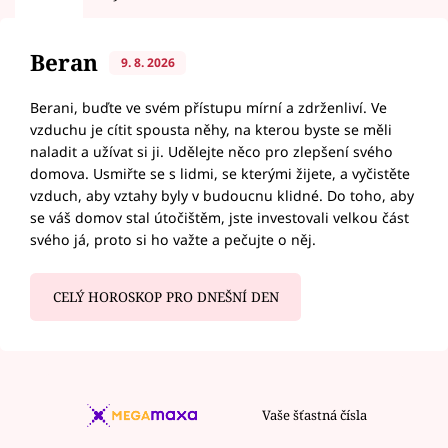
Beran
9. 8. 2026
Berani, buďte ve svém přístupu mírní a zdrženliví. Ve
vzduchu je cítit spousta něhy, na kterou byste se měli
naladit a užívat si ji. Udělejte něco pro zlepšení svého
domova. Usmiřte se s lidmi, se kterými žijete, a vyčistěte
vzduch, aby vztahy byly v budoucnu klidné. Do toho, aby
se váš domov stal útočištěm, jste investovali velkou část
svého já, proto si ho važte a pečujte o něj.
CELÝ HOROSKOP PRO DNEŠNÍ DEN
Vaše šťastná čísla