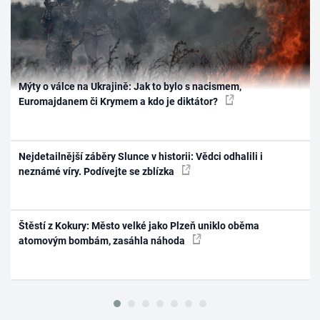
Mýty o válce na Ukrajině: Jak to bylo s nacismem,
Euromajdanem či Krymem a kdo je diktátor?
Nejdetailnější záběry Slunce v historii: Vědci odhalili i
neznámé víry. Podívejte se zblízka
Štěstí z Kokury: Město velké jako Plzeň uniklo oběma
atomovým bombám, zasáhla náhoda