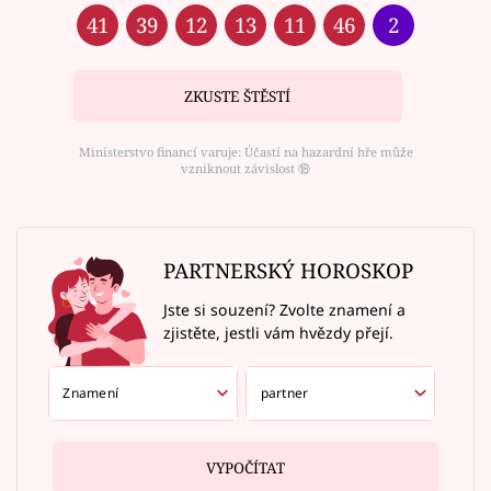
41
39
12
13
11
46
2
ZKUSTE ŠTĚSTÍ
Ministerstvo financí varuje: Účastí na hazardní hře může
vzniknout závislost ⑱
PARTNERSKÝ HOROSKOP
Jste si souzení? Zvolte znamení a
zjistěte, jestli vám hvězdy přejí.
VYPOČÍTAT