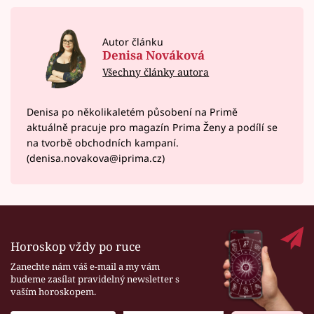
Autor článku
Denisa Nováková
Všechny články autora
Denisa po několikaletém působení na Primě
aktuálně pracuje pro magazín Prima Ženy a podílí se
na tvorbě obchodních kampaní.
(denisa.novakova@iprima.cz)
Horoskop vždy po ruce
Zanechte nám váš e-mail a my vám
budeme zasílat pravidelný newsletter s
vaším horoskopem.