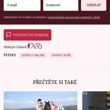
ODESLAT
Odesláním formuláře souhlasíte s
podmínkami zpracování osobních údajů
VSTOUPIT DO DISKUZE
Sdílejte článek
ŠTÍTKY
SERIÁLY ONLINE
OHNIVÝ KUŘE
PŘEČTĚTE SI TAKÉ