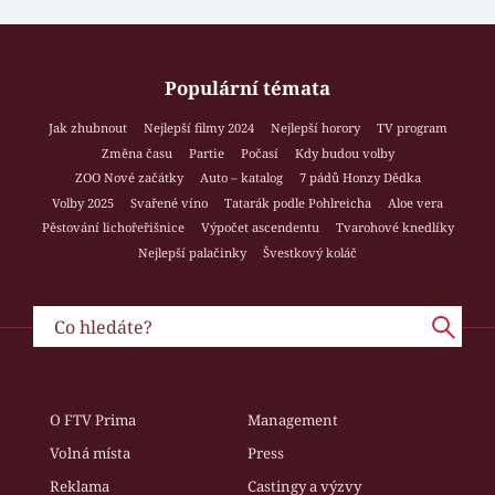
Populární témata
Jak zhubnout
Nejlepší filmy 2024
Nejlepší horory
TV program
Změna času
Partie
Počasí
Kdy budou volby
ZOO Nové začátky
Auto – katalog
7 pádů Honzy Dědka
Volby 2025
Svařené víno
Tatarák podle Pohlreicha
Aloe vera
Pěstování lichořeřišnice
Výpočet ascendentu
Tvarohové knedlíky
Nejlepší palačinky
Švestkový koláč
O FTV Prima
Management
Volná místa
Press
Reklama
Castingy a výzvy