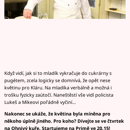
Horoskopy
Sledujte prima+
Filmový festival Karlovy Vary
Pořady
Mámy sobě
Když vidí, jak si to mladík vykračuje do cukrárny s
Přihlášení
pugétem, zcela logicky se domnívá, že opět nese
květinu pro Kláru. Na mladíka verbálně a možná i
trošku fyzicky zaútočí. Naneštěstí vše vidí policista
Sledujte nás
Lukeš a Mikeovi pořádně vyčiní...
Nakonec se ukáže, že květina byla míněna pro
někoho úplně jiného. Pro koho? Dívejte se ve čtvrtek
na Ohnivý kuře. Startujeme na Primě ve 20.15!