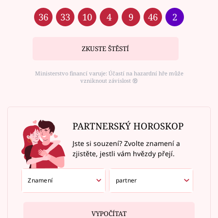
36
33
10
4
9
46
2
ZKUSTE ŠTĚSTÍ
Ministerstvo financí varuje: Účastí na hazardní hře může
vzniknout závislost ⑱
PARTNERSKÝ HOROSKOP
Jste si souzení? Zvolte znamení a
zjistěte, jestli vám hvězdy přejí.
VYPOČÍTAT