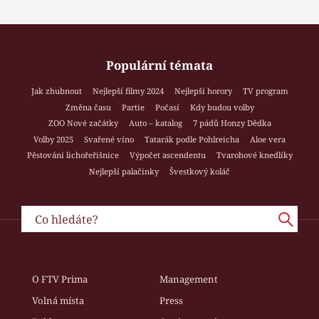
Populární témata
Jak zhubnout
Nejlepší filmy 2024
Nejlepší horory
TV program
Změna času
Partie
Počasí
Kdy budou volby
ZOO Nové začátky
Auto – katalog
7 pádů Honzy Dědka
Volby 2025
Svařené víno
Tatarák podle Pohlreicha
Aloe vera
Pěstování lichořeřišnice
Výpočet ascendentu
Tvarohové knedlíky
Nejlepší palačinky
Švestkový koláč
O FTV Prima
Management
Volná místa
Press