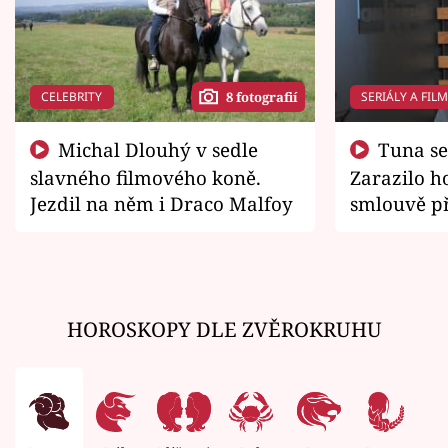
CELEBRITY
SERIÁLY A FIL
8 fotografií
Michal Dlouhý v sedle
Tuna se chtěl vrátit domů.
slavného filmového koně.
Zarazilo ho
Jezdil na něm i Draco Malfoy
smlouvě př
zemřít
HOROSKOPY DLE ZVĚROKRUHU