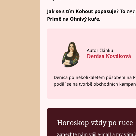
Jak se s tím Kohout popasuje? To neuh
Fai
Primě na Ohnivý kuře.
Autor článku
Denisa Nováková
Denisa po několikaletém působení na P
podílí se na tvorbě obchodních kampan
Horoskop vždy po ruce
Zanechte nám váš e-mail a my vám 