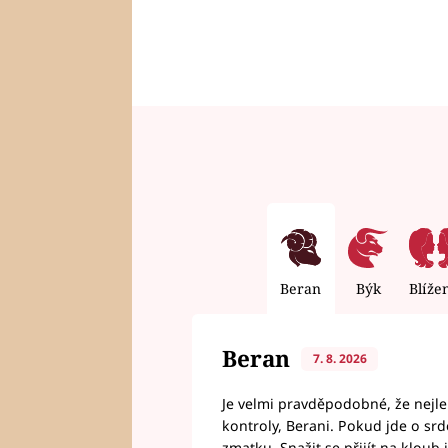
Beran
Býk
Blíže
Beran
7. 8. 2026
Je velmi pravděpodobné, že nejl
kontroly, Berani. Pokud jde o srde
zmatku. Snažit se přijít na klou