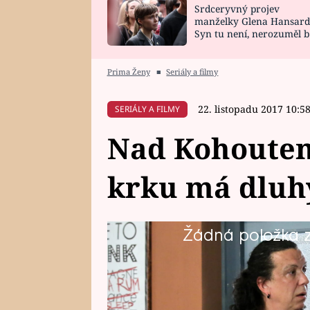
Srdceryvný projev
SNÁŘ
CELEBRITY
manželky Glena Hansard
Syn tu není, nerozuměl b
HOROSKOP NA
VAŘENÍ
tomu, vysvětlila
ROK 2023
Prima Ženy
■
Seriály a filmy
22. listopadu 2017 10:5
SERIÁLY A FILMY
Nad Kohoutem
krku má dluh
Žádná položka z 
Alešovi se totiž ani za mák nelíbí
vybírali od žen peníze.