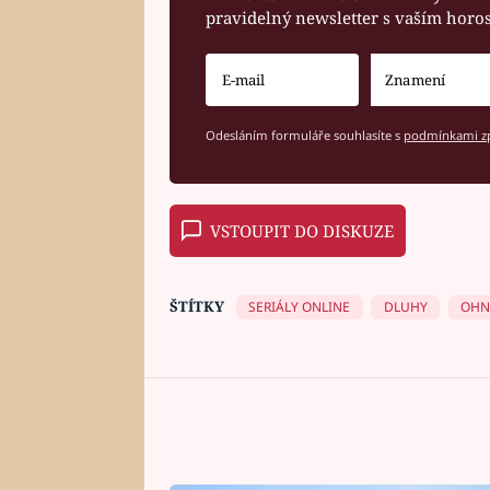
pravidelný newsletter s vaším hor
Odesláním formuláře souhlasíte s
podmínkami zp
VSTOUPIT DO DISKUZE
ŠTÍTKY
SERIÁLY ONLINE
DLUHY
OHN