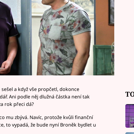
 sešel a když vše propčetl, dokonce
TO
ář. Ani podle něj dlužná částka není tak
za rok přeci dá?
co mu zbývá. Navíc, protože kvůli finanční
ce, to vypadá, že bude nyní Broněk bydlet u