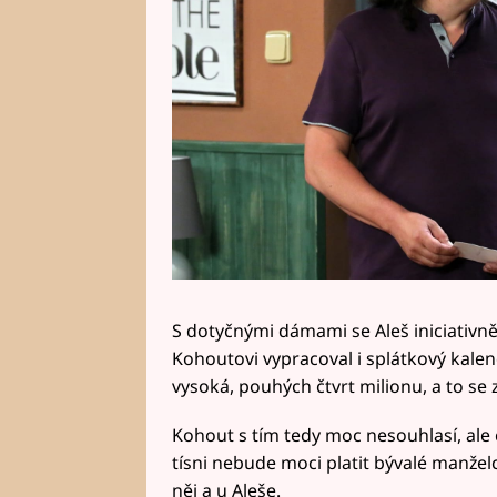
S dotyčnými dámami se Aleš iniciativně
Kohoutovi vypracoval i splátkový kalend
vysoká, pouhých čtvrt milionu, a to se 
Kohout s tím tedy moc nesouhlasí, ale 
tísni nebude moci platit bývalé manžel
něj a u Aleše.