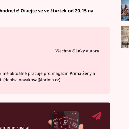
odnete! Dívejte se ve čtvrtek od 20.15 na
led to fetch
Všechny články autora
rimě aktuálně pracuje pro magazín Prima Ženy a
í. (denisa.novakova@iprima.cz)
budeme zasílat