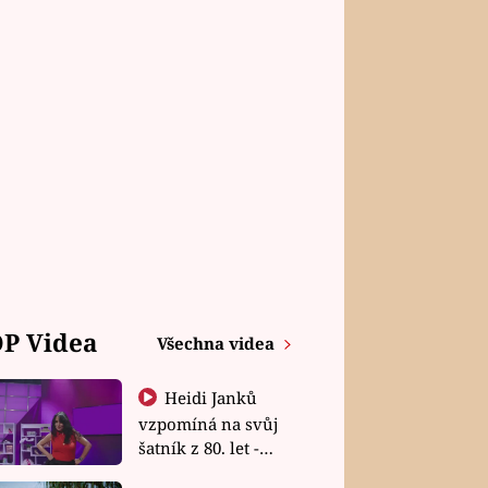
P Videa
Všechna videa
Heidi Janků
vzpomíná na svůj
šatník z 80. let -
Shopaholičky