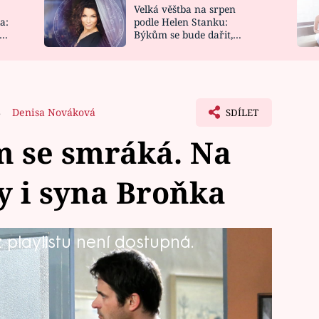
Velká věštba na srpen
NOVINKY
ZAHRADA
a:
podle Helen Stanku:
y
Býkům se bude dařit,
VIDEORECEPTY
DESIGN
Vodnáře čeká jízda
8
Denisa Nováková
SDÍLET
 se smráká. Na
y i syna Broňka
playlistu není dostupná.
, že za jeho genetický materiál