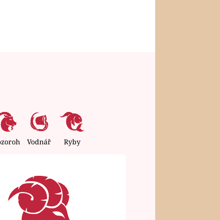
ozoroh
Vodnář
Ryby