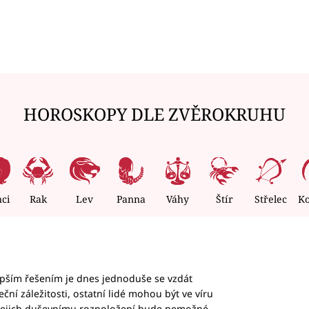
HOROSKOPY DLE ZVĚROKRUHU
nci
Rak
Lev
Panna
Váhy
Štír
Střelec
K
epším řešením je dnes jednoduše se vzdát
ční záležitosti, ostatní lidé mohou být ve víru
b jejich duševnímu rozpoložení bude nemožné,