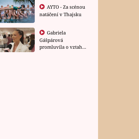
AYTO - Za scénou
natáčení v Thajsku
Gabriela
Gášpárová
promluvila o vztahu
a zakládání rodiny