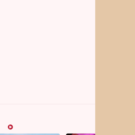
vrhy pro vás
Vojta Dyk dřel kvůli
roli mezi zápasníky.
Minutovou scénu jel