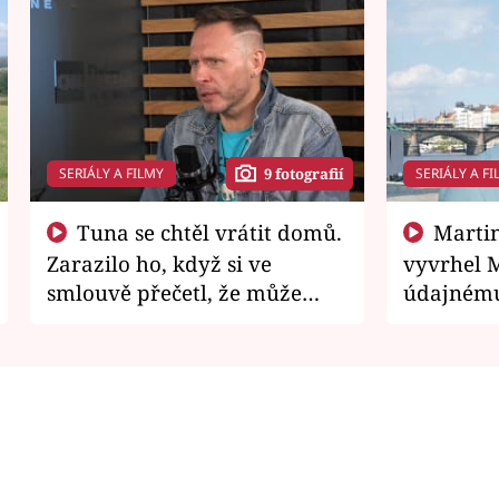
SERIÁLY A FILMY
SERIÁLY A FI
9 fotografií
Tuna se chtěl vrátit domů.
Martin Písařík jako
Zarazilo ho, když si ve
vyvrhel 
smlouvě přečetl, že může
údajnému
zemřít
je v nemil