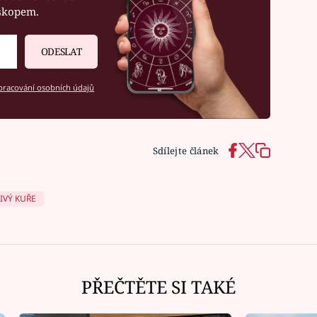
oskopem.
ODESLAT
racování osobních údajů
Sdílejte článek
IVÝ KUŘE
Ná
PŘEČTĚTE SI TAKÉ