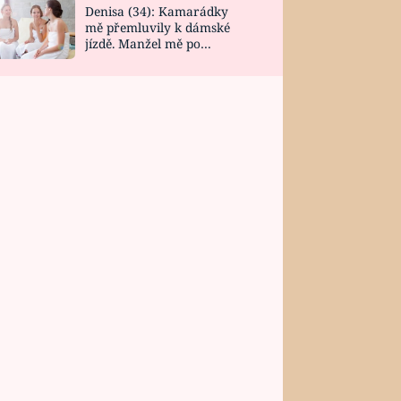
Denisa (34): Kamarádky
mě přemluvily k dámské
jízdě. Manžel mě po
návratu zaskočil