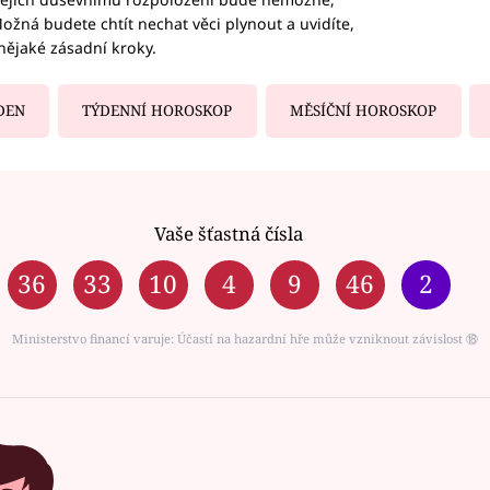
ožná budete chtít nechat věci plynout a uvidíte,
nějaké zásadní kroky.
DEN
TÝDENNÍ HOROSKOP
MĚSÍČNÍ HOROSKOP
Vaše šťastná čísla
36
33
10
4
9
46
2
Ministerstvo financí varuje: Účastí na hazardní hře může vzniknout závislost ⑱