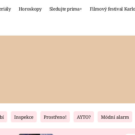
eriály
Horoskopy
Sledujte prima+
Filmový festival Karl
Celebrity
Recept
MÓDA A KRÁSA
HLAVNÍ JÍ
VZTAHY A SEX
SLADKÉ
PRIMA MAMINKA
ZDRAVÉ
bí
Inspekce
Prostřeno!
AYTO?
Módní alarm
Fresh
Living
RECEPTY
BYDLENÍ