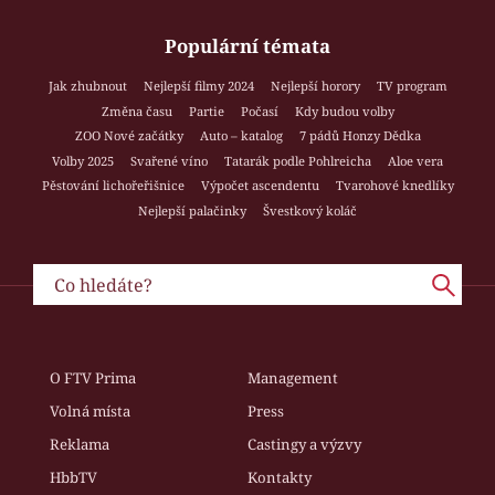
Populární témata
Jak zhubnout
Nejlepší filmy 2024
Nejlepší horory
TV program
Změna času
Partie
Počasí
Kdy budou volby
ZOO Nové začátky
Auto – katalog
7 pádů Honzy Dědka
Volby 2025
Svařené víno
Tatarák podle Pohlreicha
Aloe vera
Pěstování lichořeřišnice
Výpočet ascendentu
Tvarohové knedlíky
Nejlepší palačinky
Švestkový koláč
O FTV Prima
Management
Volná místa
Press
Reklama
Castingy a výzvy
HbbTV
Kontakty