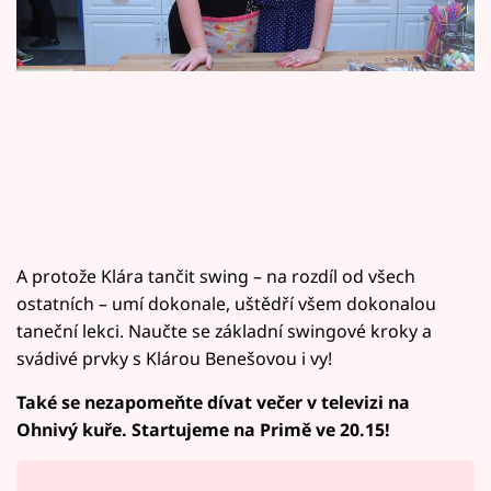
Horoskopy
Sledujte prima+
Filmový festival Karlovy Vary
Pořady
Mámy sobě
A protože Klára tančit swing – na rozdíl od všech
Přihlášení
ostatních – umí dokonale, uštědří všem dokonalou
taneční lekci. Naučte se základní swingové kroky a
svádivé prvky s Klárou Benešovou i vy!
Sledujte nás
Také se nezapomeňte dívat večer v televizi na
Ohnivý kuře. Startujeme na Primě ve 20.15!