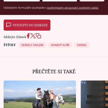
Odesláním formuláře souhlasíte s
podmínkami zpracování osobních údajů
VSTOUPIT DO DISKUZE
Sdílejte článek
ŠTÍTKY
SERIÁLY ONLINE
OHNIVÝ KUŘE
SWING
PŘEČTĚTE SI TAKÉ