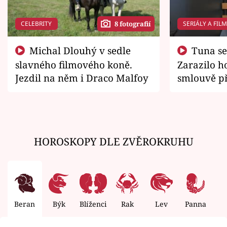
CELEBRITY
SERIÁLY A FIL
8 fotografií
Michal Dlouhý v sedle
Tuna se chtěl vrátit domů.
slavného filmového koně.
Zarazilo ho
Jezdil na něm i Draco Malfoy
smlouvě př
zemřít
HOROSKOPY DLE ZVĚROKRUHU
Beran
Býk
Blíženci
Rak
Lev
Panna
V