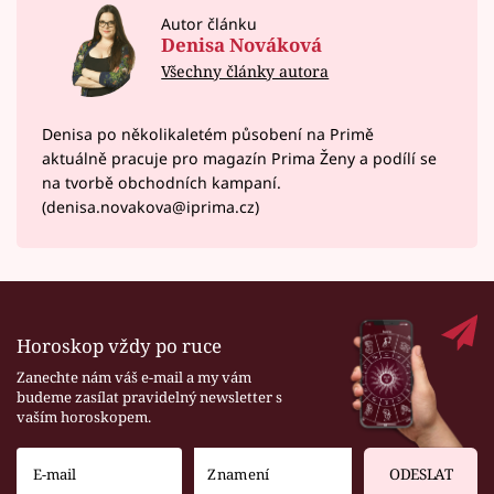
Autor článku
Denisa Nováková
Všechny články autora
Denisa po několikaletém působení na Primě
aktuálně pracuje pro magazín Prima Ženy a podílí se
na tvorbě obchodních kampaní.
(denisa.novakova@iprima.cz)
Horoskop vždy po ruce
Zanechte nám váš e-mail a my vám
budeme zasílat pravidelný newsletter s
vaším horoskopem.
ODESLAT