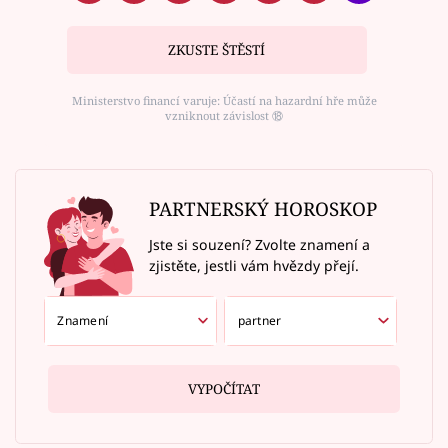
ZKUSTE ŠTĚSTÍ
Ministerstvo financí varuje: Účastí na hazardní hře může
vzniknout závislost ⑱
PARTNERSKÝ HOROSKOP
Jste si souzení? Zvolte znamení a
zjistěte, jestli vám hvězdy přejí.
VYPOČÍTAT