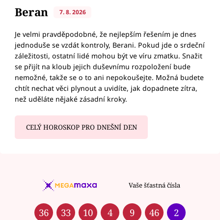
Beran
7. 8. 2026
Je velmi pravděpodobné, že nejlepším řešením je dnes
jednoduše se vzdát kontroly, Berani. Pokud jde o srdeční
záležitosti, ostatní lidé mohou být ve víru zmatku. Snažit
se přijít na kloub jejich duševnímu rozpoložení bude
nemožné, takže se o to ani nepokoušejte. Možná budete
chtít nechat věci plynout a uvidíte, jak dopadnete zítra,
než uděláte nějaké zásadní kroky.
CELÝ HOROSKOP PRO DNEŠNÍ DEN
Vaše šťastná čísla
36
33
10
4
9
46
2