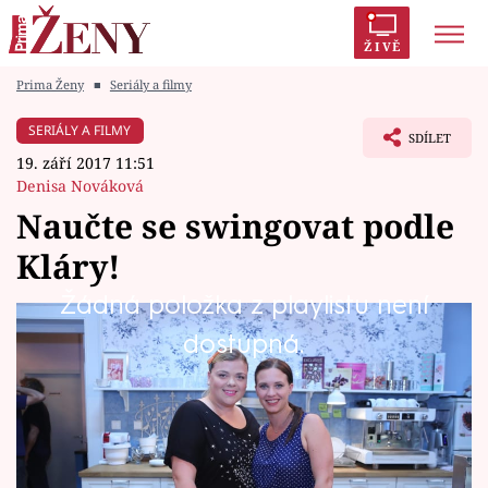
ŽIVĚ
Prima Ženy
■
Seriály a filmy
Trendy:
Polabí
Inspekce
Prostřeno!
AYTO?
SERIÁLY A FILMY
SDÍLET
Módní alarm
Zrádci
Proměny
19. září 2017 11:51
Denisa Nováková
Naučte se swingovat podle
Kláry!
Témata
Žádná položka z playlistu není
Celebrity
Klářina narozeninová oslava se odehrává v
dostupná.
duchu swingu.
Vztahy
Seriály