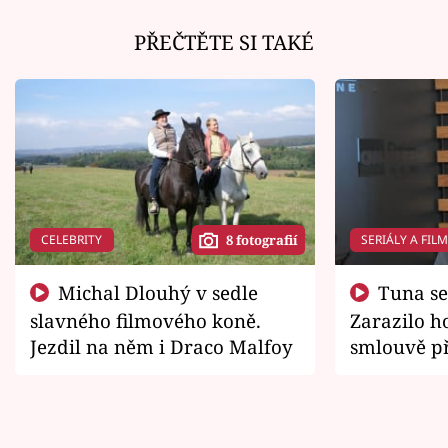
PŘEČTĚTE SI TAKÉ
CELEBRITY
SERIÁLY A FIL
8 fotografií
Michal Dlouhý v sedle
Tuna se chtěl vrátit domů.
slavného filmového koně.
Zarazilo ho
Jezdil na něm i Draco Malfoy
smlouvě př
zemřít