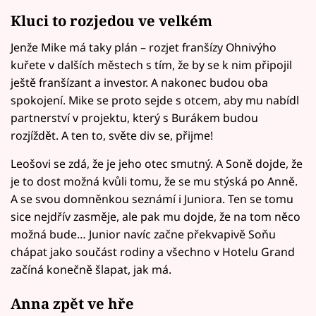
Kluci to rozjedou ve velkém
Jenže Mike má taky plán – rozjet franšízy Ohnivýho
kuřete v dalších městech s tím, že by se k nim připojil
ještě franšízant a investor. A nakonec budou oba
spokojení. Mike se proto sejde s otcem, aby mu nabídl
partnerství v projektu, který s Burákem budou
rozjíždět. A ten to, světe div se, přijme!
Leošovi se zdá, že je jeho otec smutný. A Soně dojde, že
je to dost možná kvůli tomu, že se mu stýská po Anně.
A se svou domněnkou seznámí i Juniora. Ten se tomu
sice nejdřív zasměje, ale pak mu dojde, že na tom něco
možná bude… Junior navíc začne překvapivě Soňu
chápat jako součást rodiny a všechno v Hotelu Grand
začíná konečně šlapat, jak má.
Anna zpět ve hře