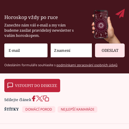
Horoskop vždy po ruce
Zanechte nám váš e-mail a my vám
budeme zasílat pravidelný newsletter s
vaším horoskopem.
ODESLAT
Odesláním formuláře souhlasíte s
podmínkami zpracování osobních údajů
VSTOUPIT DO DISKUZE
Sdílejte článek
ŠTÍTKY
DOMÁCÍ POROD
NEJLEPŠÍ KAMARÁDI