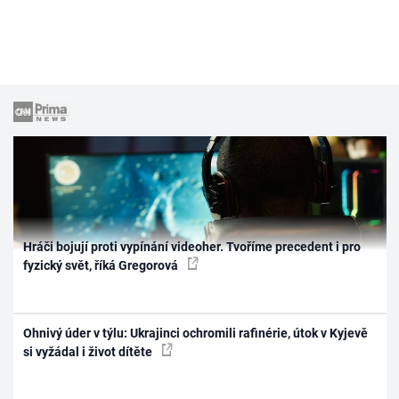
Hráči bojují proti vypínání videoher. Tvoříme precedent i pro
fyzický svět, říká Gregorová
Ohnivý úder v týlu: Ukrajinci ochromili rafinérie, útok v Kyjevě
si vyžádal i život dítěte