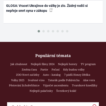
GLOSA: Vracet Ukrajince do války je zlo. Žádný rodič si
nepřeje smrt syna v zákopu
Populární témata
Jak zhubnout
Nejlepší filmy 2024
Nejlepší horory
TV program
Změna času
Partie
Počasí
Kdy budou volby
ZOO Nové začátky
Auto – katalog
7 pádů Honzy Dědka
Volby 2025
Svařené víno
Tatarák podle Pohlreicha
Aloe vera
Pěstování lichořeřišnice
Výpočet ascendentu
Tvarohové knedlíky
Nejlepší palačinky
Švestkový koláč