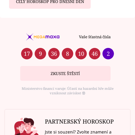
CELÝ HOROSKOP PRO DNEŠNÍ DEN
Vaše šťastná čísla
17
9
36
8
10
46
2
ZKUSTE ŠTĚSTÍ
Ministerstvo financí varuje: Účastí na hazardní hře může
vzniknout závislost ⑱
PARTNERSKÝ HOROSKOP
Jste si souzení? Zvolte znamení a