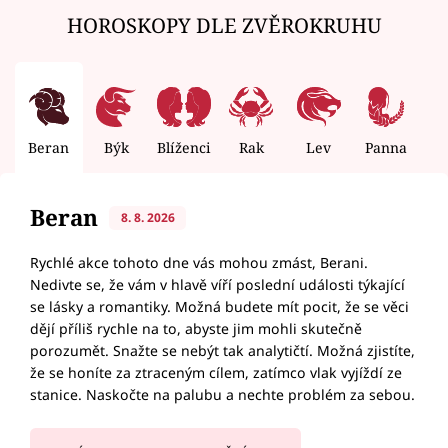
HOROSKOPY DLE ZVĚROKRUHU
Beran
Býk
Blíženci
Rak
Lev
Panna
V
Beran
8. 8. 2026
Rychlé akce tohoto dne vás mohou zmást, Berani.
Nedivte se, že vám v hlavě víří poslední události týkající
se lásky a romantiky. Možná budete mít pocit, že se věci
dějí příliš rychle na to, abyste jim mohli skutečně
porozumět. Snažte se nebýt tak analytičtí. Možná zjistíte,
že se honíte za ztraceným cílem, zatímco vlak vyjíždí ze
stanice. Naskočte na palubu a nechte problém za sebou.