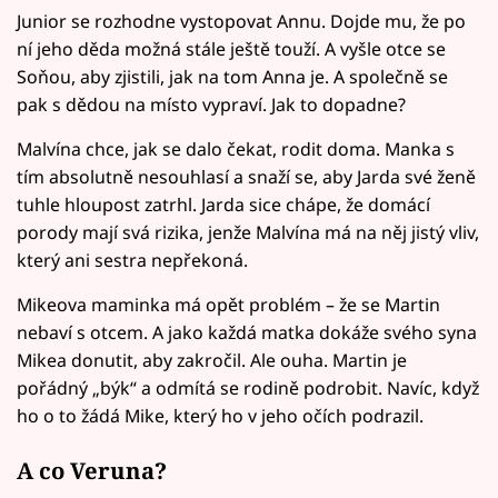
Junior se rozhodne vystopovat Annu. Dojde mu, že po
ní jeho děda možná stále ještě touží. A vyšle otce se
Soňou, aby zjistili, jak na tom Anna je. A společně se
pak s dědou na místo vypraví. Jak to dopadne?
Malvína chce, jak se dalo čekat, rodit doma. Manka s
tím absolutně nesouhlasí a snaží se, aby Jarda své ženě
tuhle hloupost zatrhl. Jarda sice chápe, že domácí
porody mají svá rizika, jenže Malvína má na něj jistý vliv,
který ani sestra nepřekoná.
Mikeova maminka má opět problém – že se Martin
nebaví s otcem. A jako každá matka dokáže svého syna
Mikea donutit, aby zakročil. Ale ouha. Martin je
pořádný „býk“ a odmítá se rodině podrobit. Navíc, když
ho o to žádá Mike, který ho v jeho očích podrazil.
A co Veruna?