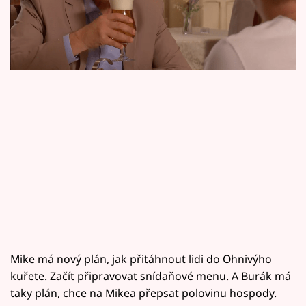
Horoskopy
20.15!
Sledujte prima+
Filmový festival Karlovy Vary
Pořady
Mámy sobě
Přihlášení
Sledujte nás
Mike má nový plán, jak přitáhnout lidi do Ohnivýho
kuřete. Začít připravovat snídaňové menu. A Burák má
taky plán, chce na Mikea přepsat polovinu hospody.