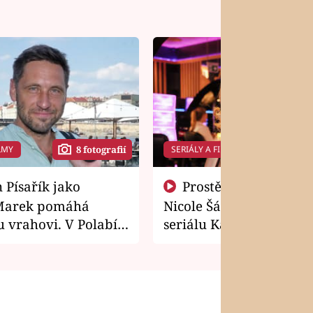
LMY
SERIÁLY A FILMY
8 fotografií
14 f
Prostě si o to řekla! Takhle
Marek pomáhá
Nicole Šáchová získala r
 vrahovi. V Polabí
seriálu Kamarádi
osti