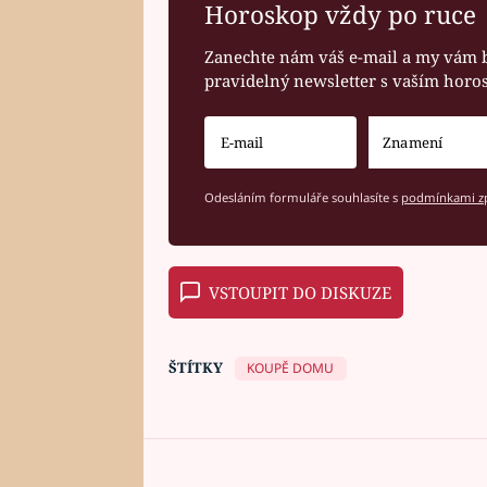
Horoskop vždy po ruce
Zanechte nám váš e-mail a my vám 
pravidelný newsletter s vaším hor
Odesláním formuláře souhlasíte s
podmínkami zp
VSTOUPIT DO DISKUZE
ŠTÍTKY
KOUPĚ DOMU