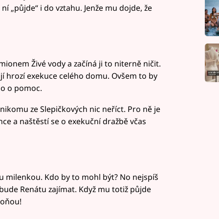
s ní „půjde“ i do vztahu. Jenže mu dojde, že
onem Živé vody a začíná ji to niterně ničit.
 jí hrozí exekuce celého domu. Ovšem to by
ho o pomoc.
ikomu ze Slepičkových nic neříct. Pro ně je
ce a naštěstí se o exekuční dražbě včas
u milenkou. Kdo by to mohl být? No nejspíš
 bude Renátu zajímat. Když mu totiž půjde
Soňou!