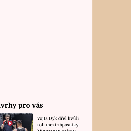
vrhy pro vás
Vojta Dyk dřel kvůli
roli mezi zápasníky.
Minutovou scénu jel