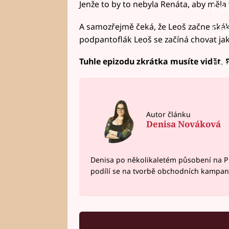
Jenže to by to nebyla Renáta, aby měla 
Fai
A samozřejmě čeká, že Leoš začne skáka
Fai
podpantoflák Leoš se začíná chovat jak
Tuhle epizodu zkrátka musíte vidět. P
Fai
Autor článku
Denisa Nováková
Denisa po několikaletém působení na P
podílí se na tvorbě obchodních kampan