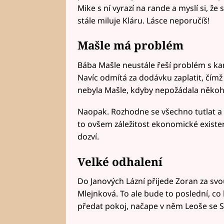
Mike s ní vyrazí na rande a myslí si, že 
stále miluje Kláru. Lásce neporučíš!
Mašle má problém
Bába Mašle neustále řeší problém s kami
Navíc odmítá za dodávku zaplatit, čímž
nebyla Mašle, kdyby nepožádala něko
Naopak. Rozhodne se všechno tutlat a n
to ovšem záležitost ekonomické existen
dozví.
Velké odhalení
Do Janových Lázní přijede Zoran za svo
Mlejnková. To ale bude to poslední, co
předat pokoj, načape v něm Leoše se 