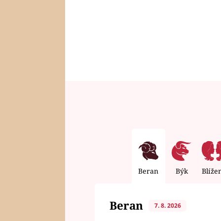
Beran
Býk
Blíže
Beran
7. 8. 2026