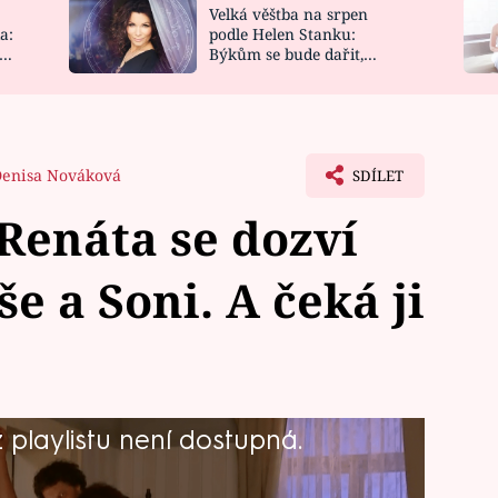
Velká věštba na srpen
NOVINKY
ZAHRADA
a:
podle Helen Stanku:
y
Býkům se bude dařit,
VIDEORECEPTY
DESIGN
Vodnáře čeká jízda
enisa Nováková
SDÍLET
Renáta se dozví
e a Soni. A čeká ji
playlistu není dostupná.
ce říct, že se chce rozvést a že
 ho k tomu ovšem ve své sebejistotě