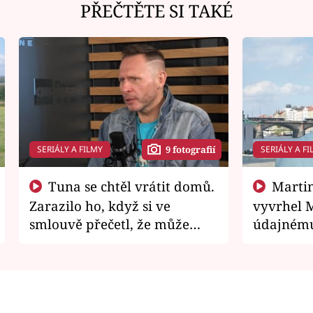
PŘEČTĚTE SI TAKÉ
SERIÁLY A FILMY
SERIÁLY A FI
9 fotografií
Tuna se chtěl vrátit domů.
Martin Písařík jako
Zarazilo ho, když si ve
vyvrhel 
smlouvě přečetl, že může
údajnému
zemřít
je v nemil