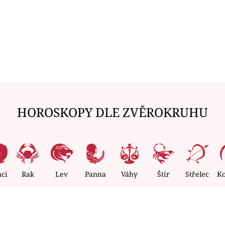
HOROSKOPY DLE ZVĚROKRUHU
nci
Rak
Lev
Panna
Váhy
Štír
Střelec
K