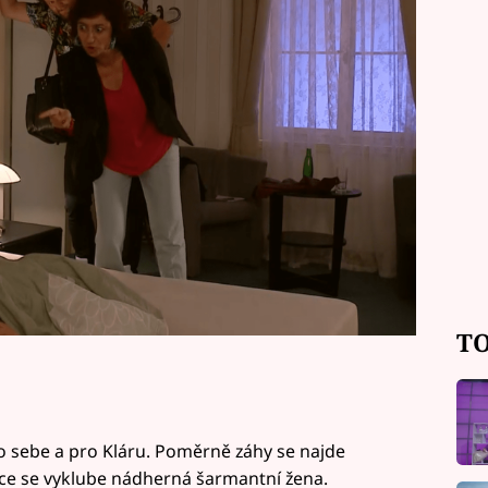
v pondělní epizodě Ohnivýho kuřete.
TO
o sebe a pro Kláru. Poměrně záhy se najde
upce se vyklube nádherná šarmantní žena.