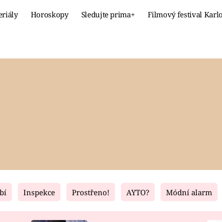
eriály
Horoskopy
Sledujte prima+
Filmový festival Karl
Celebrity
Recept
MÓDA A KRÁSA
HLAVNÍ JÍ
VZTAHY A SEX
SLADKÉ
PRIMA MAMINKA
ZDRAVÉ
bí
Inspekce
Prostřeno!
AYTO?
Módní alarm
Fresh
Living
RECEPTY
BYDLENÍ