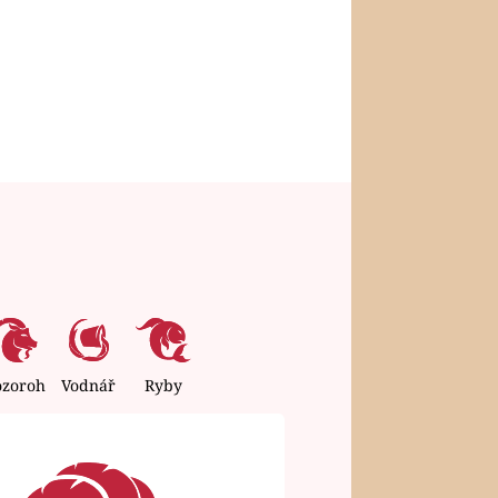
ozoroh
Vodnář
Ryby