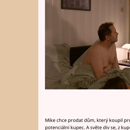
nepustila. To všechno se změní 
Dívejte se od 20.15 na Primě!
Mike chce prodat dům, který koupil pr
potenciální kupec. A světe div se, z k