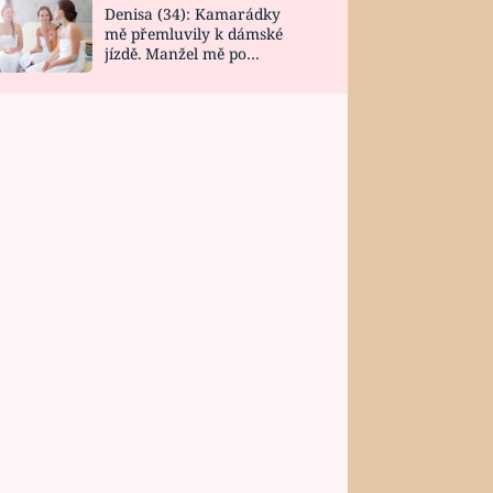
Denisa (34): Kamarádky
mě přemluvily k dámské
jízdě. Manžel mě po
návratu zaskočil