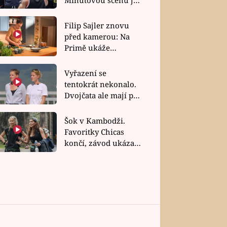
bez dubla
Filip Sajler znovu
před kamerou: Na
Primě ukáže
poctivou kuchyni i
rychlé recepty
Vyřazení se
tentokrát nekonalo.
Dvojčata ale mají po
uzavření třetí etapy
závodu nůž na krku
Šok v Kambodži.
Favoritky Chicas
končí, závod ukázal
svou nejtvrdší tvář