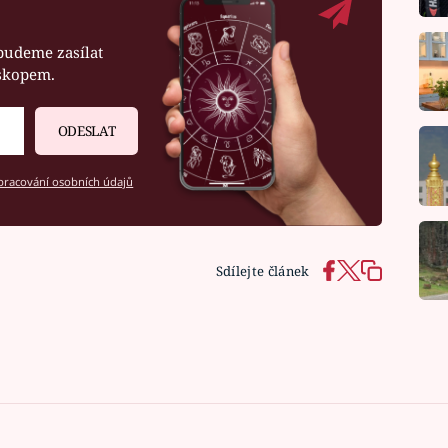
budeme zasílat
oskopem.
ODESLAT
racování osobních údajů
Sdílejte článek