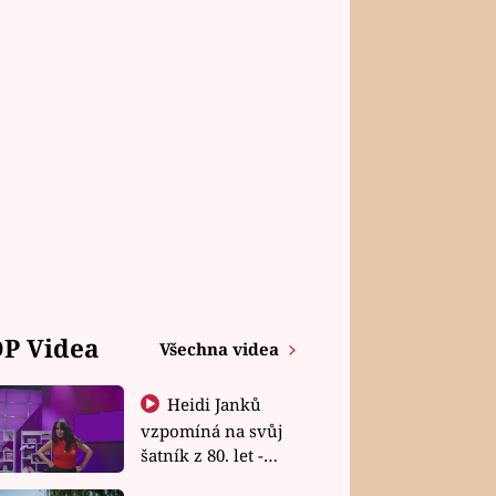
P Videa
Všechna videa
Heidi Janků
vzpomíná na svůj
šatník z 80. let -
Shopaholičky