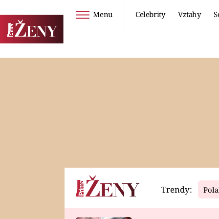
Menu
Celebrity
Vztahy
S
Seriály
Životní styl
ZOO
DIETY A HUBNUTÍ
PROSTŘENO!
CESTOVÁNÍ A
DOVOLENÁ
DUCH
ZDRAVÍ
Trendy:
Pola
Horoskopy
Video
ASTROČLÁNKY
SERIÁLY