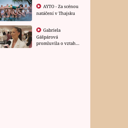
AYTO - Za scénou
natáčení v Thajsku
Gabriela
Gášpárová
promluvila o vztahu
a zakládání rodiny