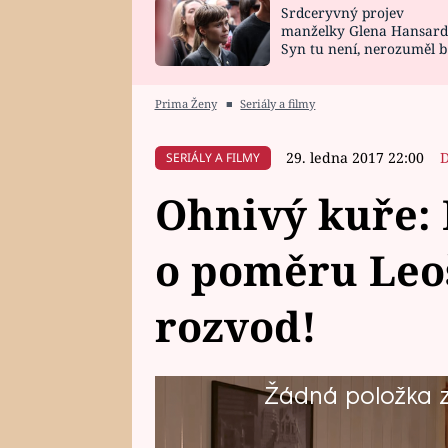
Srdceryvný projev
SNÁŘ
CELEBRITY
manželky Glena Hansard
Syn tu není, nerozuměl b
HOROSKOP NA
VAŘENÍ
tomu, vysvětlila
ROK 2023
Prima Ženy
■
Seriály a filmy
29. ledna 2017 22:00
D
SERIÁLY A FILMY
Ohnivý kuře: 
o poměru Leoš
rozvod!
Žádná položka z 
Leoš se všelijak snažil své manžel
udržuje poměr se Soňou. Renáta