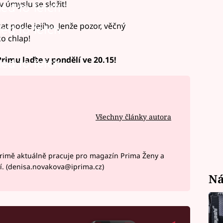
v úmyslu se složit!
led to fetch
t podle jejího. Jenže pozor, věčný
led to fetch
o chlap!
rimu laďte v pondělí ve 20.15!
led to fetch
Všechny články autora
rimě aktuálně pracuje pro magazín Prima Ženy a
í. (denisa.novakova@iprima.cz)
Ná