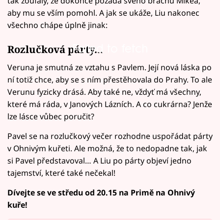
tak zoufalý, že dokonce požádá svého bráchu Mikea,
aby mu se vším pomohl. A jak se ukáže, Liu nakonec
všechno chápe úplně jinak:
Failed to fetch
Rozlučková párty...
Veruna je smutná ze vztahu s Pavlem. Její nová láska po
ní totiž chce, aby se s ním přestěhovala do Prahy. To ale
Verunu fyzicky drásá. Aby také ne, vždyť má všechny,
které má ráda, v Janových Lázních. A co cukrárna? Jenže
lze lásce vůbec poručit?
Pavel se na rozlučkový večer rozhodne uspořádat párty
v Ohnivým kuřeti. Ale možná, že to nedopadne tak, jak
si Pavel představoval… A Liu po párty objeví jedno
tajemství, které také nečekal!
Dívejte se ve středu od 20.15 na Primě na Ohnivý
kuře!