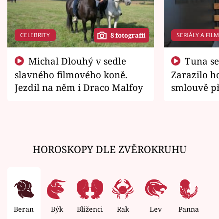
CELEBRITY
SERIÁLY A FIL
8 fotografií
Michal Dlouhý v sedle
Tuna se chtěl vrátit domů.
slavného filmového koně.
Zarazilo ho
Jezdil na něm i Draco Malfoy
smlouvě př
zemřít
HOROSKOPY DLE ZVĚROKRUHU
Beran
Býk
Blíženci
Rak
Lev
Panna
V