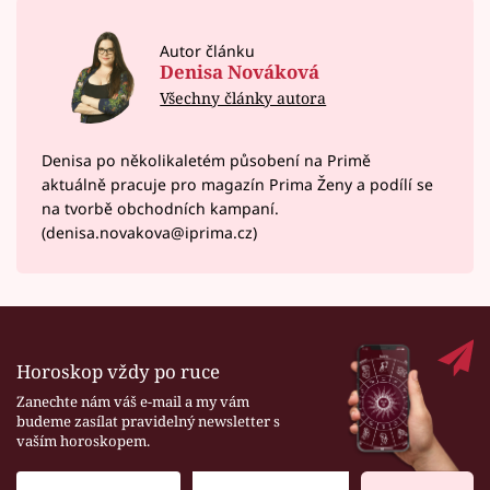
Autor článku
Denisa Nováková
Všechny články autora
Denisa po několikaletém působení na Primě
aktuálně pracuje pro magazín Prima Ženy a podílí se
na tvorbě obchodních kampaní.
(denisa.novakova@iprima.cz)
Horoskop vždy po ruce
Zanechte nám váš e-mail a my vám
budeme zasílat pravidelný newsletter s
vaším horoskopem.