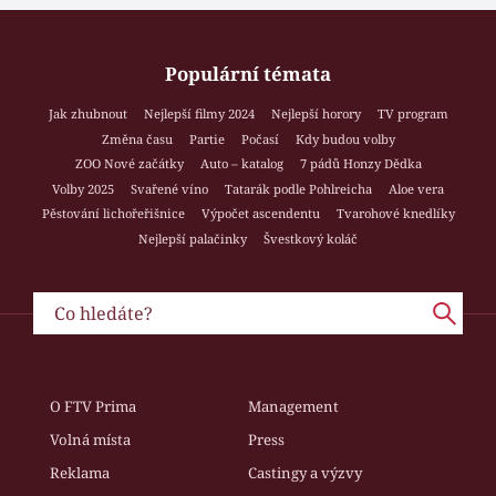
Populární témata
Jak zhubnout
Nejlepší filmy 2024
Nejlepší horory
TV program
Změna času
Partie
Počasí
Kdy budou volby
ZOO Nové začátky
Auto – katalog
7 pádů Honzy Dědka
Volby 2025
Svařené víno
Tatarák podle Pohlreicha
Aloe vera
Pěstování lichořeřišnice
Výpočet ascendentu
Tvarohové knedlíky
Nejlepší palačinky
Švestkový koláč
O FTV Prima
Management
Volná místa
Press
Reklama
Castingy a výzvy