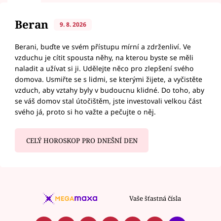
Beran
9. 8. 2026
Berani, buďte ve svém přístupu mírní a zdrženliví. Ve
vzduchu je cítit spousta něhy, na kterou byste se měli
naladit a užívat si ji. Udělejte něco pro zlepšení svého
domova. Usmiřte se s lidmi, se kterými žijete, a vyčistěte
vzduch, aby vztahy byly v budoucnu klidné. Do toho, aby
se váš domov stal útočištěm, jste investovali velkou část
svého já, proto si ho važte a pečujte o něj.
CELÝ HOROSKOP PRO DNEŠNÍ DEN
Vaše šťastná čísla