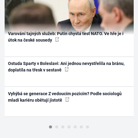
Varování tajných služeb: Putin chystá test NATO. Ve hře je i
útok na české sousedy
Ostuda Sparty v Boleslavi: Ani jednou nevystřelila na bránu,
doplatila na třesk v sestavě
Vyhýbá se generace Z vedoucím pozicím? Podle sociologů
mladí kariéru obětují jistotě