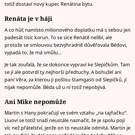
totiž dostaví nový kupec Renátina bytu.
Renáta je v háji
A co hůř, namísto milionového doplatku má s sebou jen
padesát tisíc korun. To se sice Renátě nelíbí, ale
protože se smlouvou bezvýhradně důvěřovala Bédovi,
vypadá to, že má smůlu…
Je tak zoufalá, že se dokonce vypraví ke Slepičkům. Tam
se jí ale potvrdí ty nejhorší předtuchy. A bohužel ani
paní Věra, za kterou ji pošlou štamgasti od Slepičků, jí
nijak nepomůže. Béda už u ní totiž nepobývá.
Ani Mike nepomůže
Martin s Hany pokračují ve svém vztahu „na tajňačku“.
Liuovi se totiž snaží neustále naznačit, že je spolu pojí
víc než přátelství, jenže on to neustále odmítá. Martin je