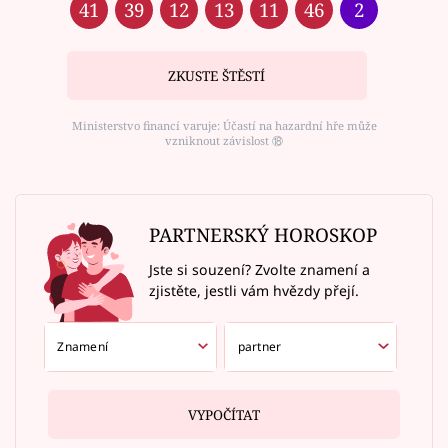
41
39
12
13
11
46
2
ZKUSTE ŠTĚSTÍ
Ministerstvo financí varuje: Účastí na hazardní hře může
vzniknout závislost ⑱
PARTNERSKÝ HOROSKOP
Jste si souzení? Zvolte znamení a
zjistěte, jestli vám hvězdy přejí.
VYPOČÍTAT