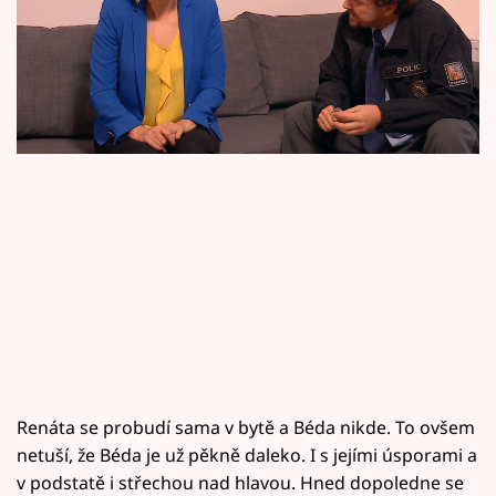
Horoskopy
Dívejte se ve středu na Primě na Ohnivý kuře!
Sledujte prima+
Filmový festival Karlovy Vary
Pořady
Mámy sobě
Přihlášení
Sledujte nás
Renáta se probudí sama v bytě a Béda nikde. To ovšem
netuší, že Béda je už pěkně daleko. I s jejími úsporami a
v podstatě i střechou nad hlavou. Hned dopoledne se