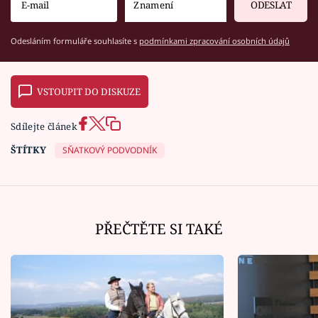
ODESLAT
Odesláním formuláře souhlasíte s
podmínkami zpracování osobních údajů
VSTOUPIT DO DISKUZE
Sdílejte článek
ŠTÍTKY
SŇATKOVÝ PODVODNÍK
PŘEČTĚTE SI TAKÉ