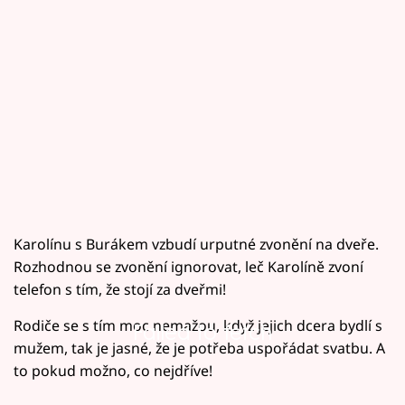
Karolínu s Burákem vzbudí urputné zvonění na dveře.
Rozhodnou se zvonění ignorovat, leč Karolíně zvoní
telefon s tím, že stojí za dveřmi!
Rodiče se s tím moc nemažou, když jejich dcera bydlí s
Failed to fetch
mužem, tak je jasné, že je potřeba uspořádat svatbu. A
to pokud možno, co nejdříve!