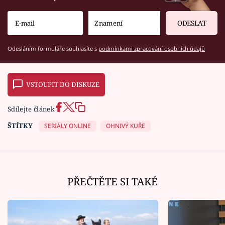
ODESLAT
Odesláním formuláře souhlasíte s
podmínkami zpracování osobních údajů
VSTOUPIT DO DISKUZE
Sdílejte článek
ŠTÍTKY
SERIÁLY ONLINE
OHNIVÝ KUŘE
PŘEČTĚTE SI TAKÉ