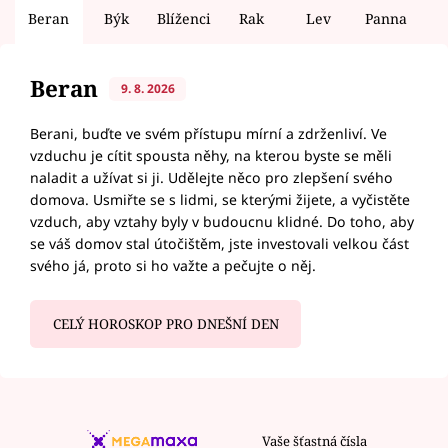
Beran
Býk
Blíženci
Rak
Lev
Panna
V
Beran
9. 8. 2026
Berani, buďte ve svém přístupu mírní a zdrženliví. Ve
vzduchu je cítit spousta něhy, na kterou byste se měli
naladit a užívat si ji. Udělejte něco pro zlepšení svého
domova. Usmiřte se s lidmi, se kterými žijete, a vyčistěte
vzduch, aby vztahy byly v budoucnu klidné. Do toho, aby
se váš domov stal útočištěm, jste investovali velkou část
svého já, proto si ho važte a pečujte o něj.
CELÝ HOROSKOP PRO DNEŠNÍ DEN
Vaše šťastná čísla