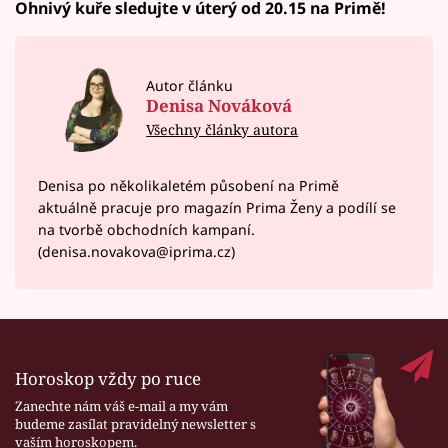
Ohnivý kuře sledujte v úterý od 20.15 na Primě!
Autor článku
Denisa Nováková
Všechny články autora
Denisa po několikaletém působení na Primě
aktuálně pracuje pro magazín Prima Ženy a podílí se
na tvorbě obchodních kampaní.
(denisa.novakova@iprima.cz)
Horoskop vždy po ruce
Zanechte nám váš e-mail a my vám
budeme zasílat pravidelný newsletter s
vaším horoskopem.