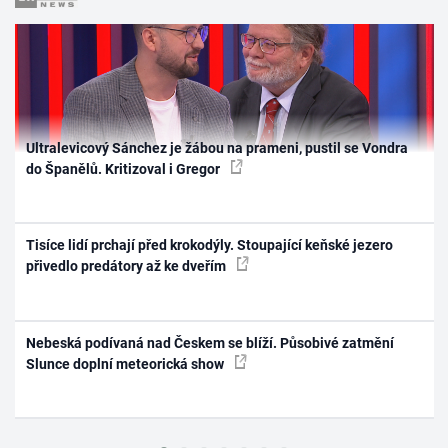
Ultralevicový Sánchez je žábou na prameni, pustil se Vondra
do Španělů. Kritizoval i Gregor
Tisíce lidí prchají před krokodýly. Stoupající keňské jezero
přivedlo predátory až ke dveřím
Nebeská podívaná nad Českem se blíží. Působivé zatmění
Slunce doplní meteorická show