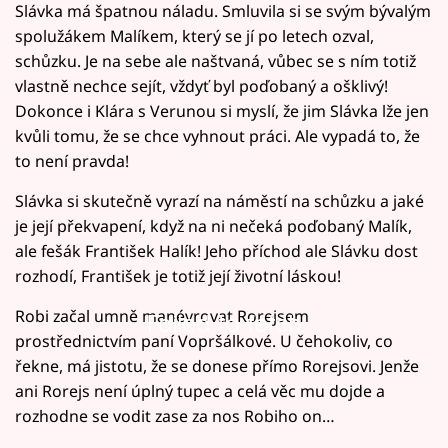
Slávka má špatnou náladu. Smluvila si se svým bývalým
spolužákem Malíkem, který se jí po letech ozval,
schůzku. Je na sebe ale naštvaná, vůbec se s ním totiž
vlastně nechce sejít, vždyť byl poďobaný a ošklivý!
Dokonce i Klára s Verunou si myslí, že jim Slávka lže jen
kvůli tomu, že se chce vyhnout práci. Ale vypadá to, že
to není pravda!
Slávka si skutečně vyrazí na náměstí na schůzku a jaké
je její překvapení, když na ni nečeká poďobaný Malík,
ale fešák František Halík! Jeho příchod ale Slávku dost
rozhodí, František je totiž její životní láskou!
Robi začal umně manévrovat Rorejsem
Failed to fetch
prostřednictvím paní Vopršálkové. U čehokoliv, co
řekne, má jistotu, že se donese přímo Rorejsovi. Jenže
ani Rorejs není úplný tupec a celá věc mu dojde a
rozhodne se vodit zase za nos Robiho on…