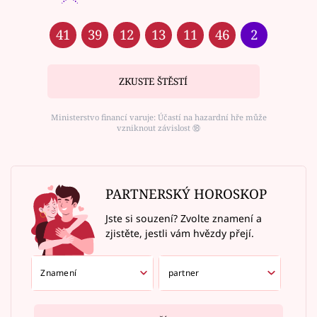
41
39
12
13
11
46
2
ZKUSTE ŠTĚSTÍ
Ministerstvo financí varuje: Účastí na hazardní hře může
vzniknout závislost ⑱
PARTNERSKÝ HOROSKOP
Jste si souzení? Zvolte znamení a
zjistěte, jestli vám hvězdy přejí.