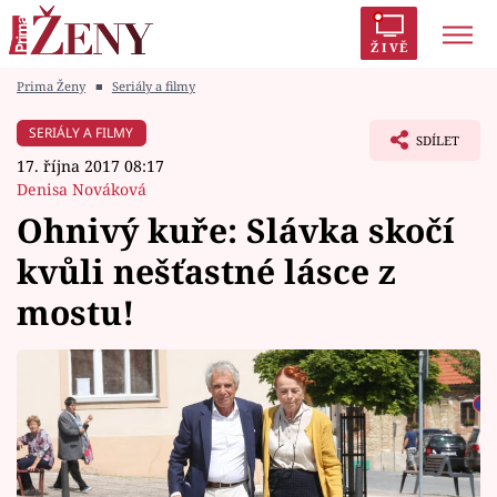
ŽIVĚ
Prima Ženy
■
Seriály a filmy
Trendy:
Polabí
Inspekce
Prostřeno!
AYTO?
SERIÁLY A FILMY
SDÍLET
Módní alarm
Zrádci
Proměny
17. října 2017 08:17
Denisa Nováková
Ohnivý kuře: Slávka skočí
kvůli nešťastné lásce z
Témata
mostu!
Celebrity
Vztahy
Seriály