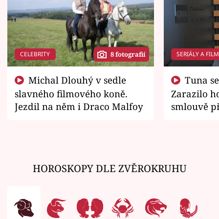
CELEBRITY
SERIÁLY A FIL
8 fotografií
Michal Dlouhý v sedle
Tuna se chtěl vrátit domů.
slavného filmového koně.
Zarazilo ho
Jezdil na něm i Draco Malfoy
smlouvě př
zemřít
HOROSKOPY DLE ZVĚROKRUHU