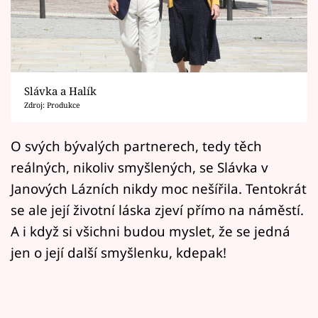
Horoskopy
Sledujte prima+
Filmový festival Karlovy Vary
Slávka a Halík
Pořady
Zdroj: Produkce
Mámy sobě
O svých bývalých partnerech, tedy těch
reálných, nikoliv smyšlených, se Slávka v
Přihlášení
Janových Lázních nikdy moc nešířila. Tentokrát
se ale její životní láska zjeví přímo na náměstí.
A i když si všichni budou myslet, že se jedná
Sledujte nás
jen o její další smyšlenku, kdepak!