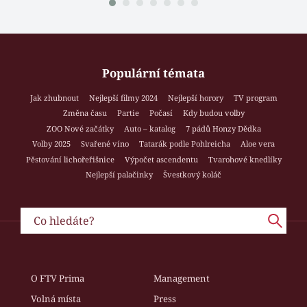
Populární témata
Jak zhubnout
Nejlepší filmy 2024
Nejlepší horory
TV program
Změna času
Partie
Počasí
Kdy budou volby
ZOO Nové začátky
Auto – katalog
7 pádů Honzy Dědka
Volby 2025
Svařené víno
Tatarák podle Pohlreicha
Aloe vera
Pěstování lichořeřišnice
Výpočet ascendentu
Tvarohové knedlíky
Nejlepší palačinky
Švestkový koláč
O FTV Prima
Management
Volná místa
Press