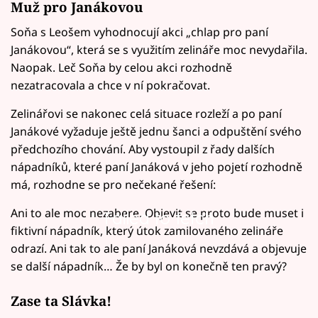
Muž pro Janákovou
Soňa s Leošem vyhodnocují akci „chlap pro paní
Janákovou“, která se s využitím zelináře moc nevydařila.
Naopak. Leč Soňa by celou akci rozhodně
nezatracovala a chce v ní pokračovat.
Zelinářovi se nakonec celá situace rozleží a po paní
Janákové vyžaduje ještě jednu šanci a odpuštění svého
předchozího chování. Aby vystoupil z řady dalších
nápadníků, které paní Janáková v jeho pojetí rozhodně
má, rozhodne se pro nečekané řešení:
Ani to ale moc nezabere. Objevit se proto bude muset i
Failed to fetch
fiktivní nápadník, který útok zamilovaného zelináře
odrazí. Ani tak to ale paní Janáková nevzdává a objevuje
se další nápadník… Že by byl on konečně ten pravý?
Zase ta Slávka!