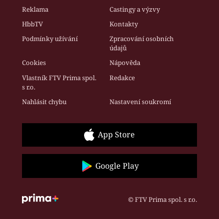
Reklama
Castingy a výzvy
HbbTV
Kontakty
Podmínky užívání
Zpracování osobních
údajů
Cookies
Nápověda
Vlastník FTV Prima spol.
Redakce
s r.o.
Nahlásit chybu
Nastavení soukromí
App Store
Google Play
© FTV Prima spol. s r.o.