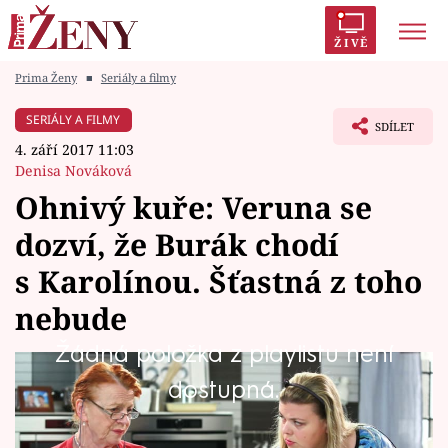
ŽIVĚ
Prima Ženy
■
Seriály a filmy
Trendy:
Polabí
Inspekce
Prostřeno!
AYTO?
SERIÁLY A FILMY
SDÍLET
Módní alarm
Zrádci
Proměny
4. září 2017 11:03
Denisa Nováková
Ohnivý kuře: Veruna se
dozví, že Burák chodí
Témata
s Karolínou. Šťastná z toho
Celebrity
nebude
Žádná položka z playlistu není
Vztahy
Burák tak nějak své kamarádce Veronice
dostupná.
Seriály
„zapomněl“ sdělit, že chodí s Karolínou, která
u něj už mimo jiné bydlí. Veruna se pravdu