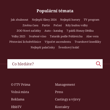
Populární témata
Jak zhubnout
Nejlepší filmy 2024
Nejlepší horory
TV program
Změna času
Partie
Počasí
Kdy budou volby
ZOO Nové začátky
Auto – katalog
7 pádů Honzy Dědka
Volby 2025
Svařené víno
Tatarák podle Pohlreicha
Aloe vera
Pěstování lichořeřišnice
Výpočet ascendentu
Tvarohové knedlíky
Nejlepší palačinky
Švestkový koláč
O FTV Prima
Management
Volná místa
Press
Reklama
Castingy a výzvy
HbbTV
Kontakty