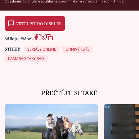
Odesláním formuláře souhlasíte s
podmínkami zpracování osobních údajů
VSTOUPIT DO DISKUZE
Sdílejte článek
ŠTÍTKY
SERIÁLY ONLINE
OHNIVÝ KUŘE
KAMARÁD TAKY RÁD
PŘEČTĚTE SI TAKÉ