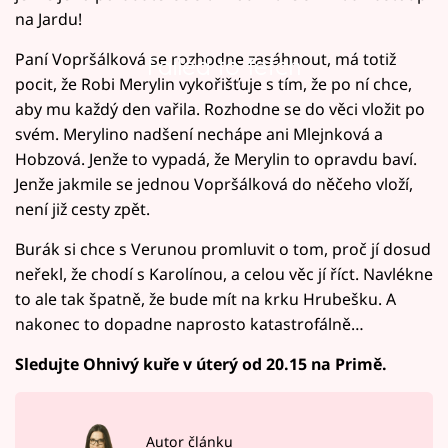
na Jardu!
Paní Vopršálková se rozhodne zasáhnout, má totiž
Failed to fetch
pocit, že Robi Merylin vykořišťuje s tím, že po ní chce,
aby mu každý den vařila. Rozhodne se do věci vložit po
svém. Merylino nadšení nechápe ani Mlejnková a
Hobzová. Jenže to vypadá, že Merylin to opravdu baví.
Jenže jakmile se jednou Vopršálková do něčeho vloží,
není již cesty zpět.
Burák si chce s Verunou promluvit o tom, proč jí dosud
neřekl, že chodí s Karolínou, a celou věc jí říct. Navlékne
to ale tak špatně, že bude mít na krku Hrubešku. A
nakonec to dopadne naprosto katastrofálně…
Sledujte Ohnivý kuře v úterý od 20.15 na Primě.
Autor článku