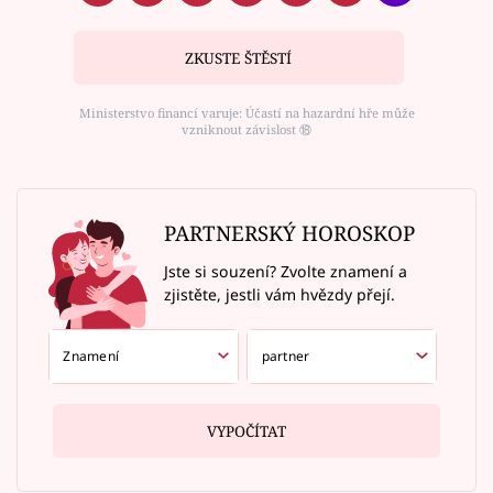
ZKUSTE ŠTĚSTÍ
Ministerstvo financí varuje: Účastí na hazardní hře může
vzniknout závislost ⑱
PARTNERSKÝ HOROSKOP
Jste si souzení? Zvolte znamení a
zjistěte, jestli vám hvězdy přejí.
VYPOČÍTAT