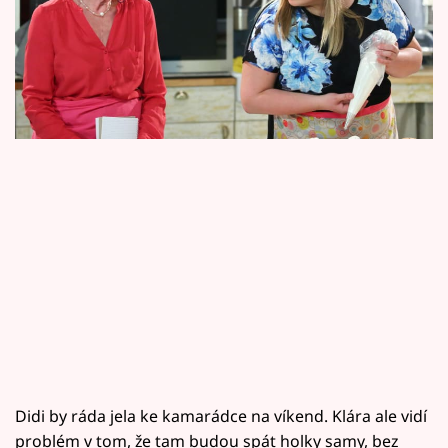
Horoskopy
bohužel dozví tím nejnešťastnějším
Sledujte prima+
způsobem.
Filmový festival Karlovy Vary
Pořady
Mámy sobě
Přihlášení
Sledujte nás
Didi by ráda jela ke kamarádce na víkend. Klára ale vidí
problém v tom, že tam budou spát holky samy, bez