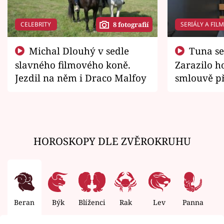
CELEBRITY
SERIÁLY A FIL
8 fotografií
Michal Dlouhý v sedle
Tuna se chtěl vrátit domů.
slavného filmového koně.
Zarazilo ho
Jezdil na něm i Draco Malfoy
smlouvě př
zemřít
HOROSKOPY DLE ZVĚROKRUHU
Beran
Býk
Blíženci
Rak
Lev
Panna
V