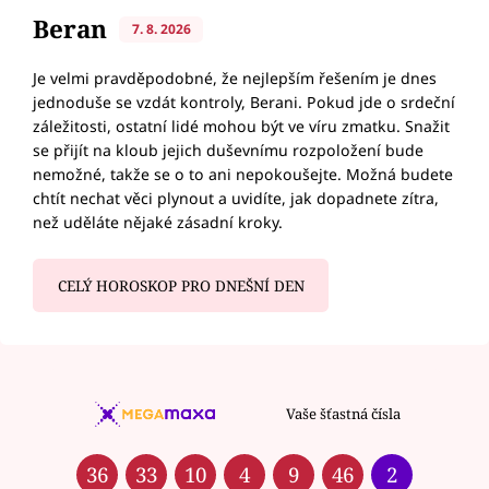
Beran
7. 8. 2026
Je velmi pravděpodobné, že nejlepším řešením je dnes
jednoduše se vzdát kontroly, Berani. Pokud jde o srdeční
záležitosti, ostatní lidé mohou být ve víru zmatku. Snažit
se přijít na kloub jejich duševnímu rozpoložení bude
nemožné, takže se o to ani nepokoušejte. Možná budete
chtít nechat věci plynout a uvidíte, jak dopadnete zítra,
než uděláte nějaké zásadní kroky.
CELÝ HOROSKOP PRO DNEŠNÍ DEN
Vaše šťastná čísla
36
33
10
4
9
46
2