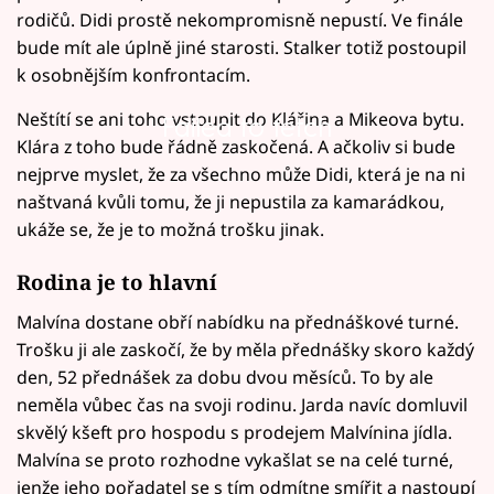
rodičů. Didi prostě nekompromisně nepustí. Ve finále
bude mít ale úplně jiné starosti. Stalker totiž postoupil
k osobnějším konfrontacím.
Neštítí se ani toho vstoupit do Klářina a Mikeova bytu.
Failed to fetch
Klára z toho bude řádně zaskočená. A ačkoliv si bude
nejprve myslet, že za všechno může Didi, která je na ni
naštvaná kvůli tomu, že ji nepustila za kamarádkou,
ukáže se, že je to možná trošku jinak.
Rodina je to hlavní
Malvína dostane obří nabídku na přednáškové turné.
Trošku ji ale zaskočí, že by měla přednášky skoro každý
den, 52 přednášek za dobu dvou měsíců. To by ale
neměla vůbec čas na svoji rodinu. Jarda navíc domluvil
skvělý kšeft pro hospodu s prodejem Malvínina jídla.
Malvína se proto rozhodne vykašlat se na celé turné,
jenže jeho pořadatel se s tím odmítne smířit a nastoupí