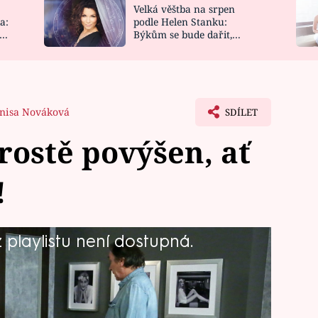
Velká věštba na srpen
NOVINKY
ZAHRADA
a:
podle Helen Stanku:
y
Býkům se bude dařit,
VIDEORECEPTY
DESIGN
Vodnáře čeká jízda
nisa Nováková
SDÍLET
rostě povýšen, ať
!
playlistu není dostupná.
sek, jak se zbavit Evžena Rorejse.