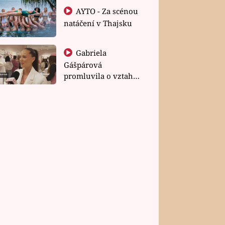
AYTO - Za scénou
natáčení v Thajsku
Gabriela
Gášpárová
promluvila o vztahu
a zakládání rodiny