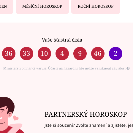
DEN
MĚSÍČNÍ HOROSKOP
ROČNÍ HOROSKOP
Vaše šťastná čísla
36
33
10
4
9
46
2
Ministerstvo financí varuje: Účastí na hazardní hře může vzniknout závislost ⑱
PARTNERSKÝ HOROSKOP
Jste si souzení? Zvolte znamení a zjistěte, je