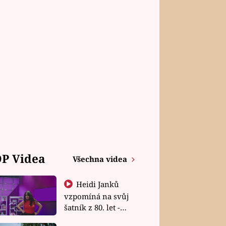
P Videa
Všechna videa
Heidi Janků
vzpomíná na svůj
šatník z 80. let -
Shopaholičky