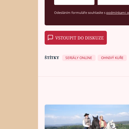
Odesláním formuláře souhlasíte s
podmínkami zp
VSTOUPIT DO DISKUZE
ŠTÍTKY
SERIÁLY ONLINE
OHNIVÝ KUŘE