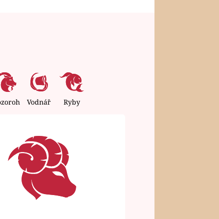
ozoroh
Vodnář
Ryby