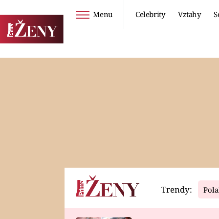
Menu
Celebrity
Vztahy
S
Seriály
Životní styl
ZOO
DIETY A HUBNUTÍ
PROSTŘENO!
CESTOVÁNÍ A
DOVOLENÁ
DUCH
ZDRAVÍ
Trendy:
Pola
Horoskopy
Video
ASTROČLÁNKY
SERIÁLY