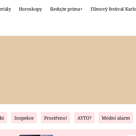
eriály
Horoskopy
Sledujte prima+
Filmový festival Karl
Celebrity
Recept
MÓDA A KRÁSA
HLAVNÍ JÍ
VZTAHY A SEX
SLADKÉ
PRIMA MAMINKA
ZDRAVÉ
bí
Inspekce
Prostřeno!
AYTO?
Módní alarm
Fresh
Living
RECEPTY
BYDLENÍ