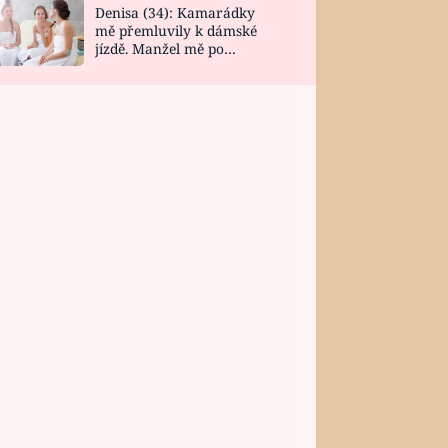
Denisa (34): Kamarádky
mě přemluvily k dámské
jízdě. Manžel mě po
návratu zaskočil