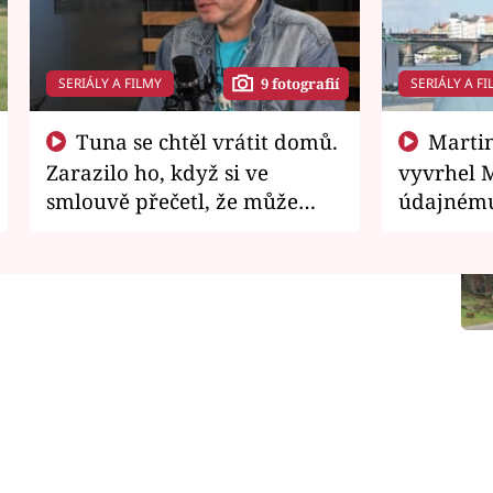
SERIÁLY A FILMY
SERIÁLY A FI
9 fotografií
Tuna se chtěl vrátit domů.
Martin Písařík jako
Zarazilo ho, když si ve
vyvrhel 
smlouvě přečetl, že může
údajnému
zemřít
je v nemil