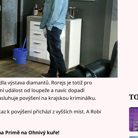
dla výstava diamantů. Rorejs je totiž pro
žní událost od loupeže a navíc dopadl
TO
asluhuje povýšení na krajskou kriminálku.
az k povýšení přichází z vyšších míst. A Robi
 na Primě na Ohnivý kuře!