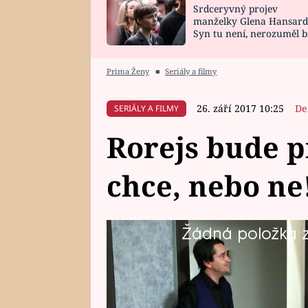
Srdceryvný projev
SNÁŘ
CELEBRITY
manželky Glena Hansard
Syn tu není, nerozuměl b
HOROSKOP NA
VAŘENÍ
tomu, vysvětlila
ROK 2023
Prima Ženy
■
Seriály a filmy
26. září 2017 10:25
De
SERIÁLY A FILMY
Rorejs bude p
chce, nebo ne
Žádná položka z 
Robi vymyslel přímo estrádní kou