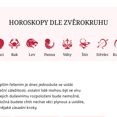
HOROSKOPY DLE ZVĚROKRUHU
nci
Rak
Lev
Panna
Váhy
Štír
Střelec
K
epším řešením je dnes jednoduše se vzdát
ční záležitosti, ostatní lidé mohou být ve víru
b jejich duševnímu rozpoložení bude nemožné,
ožná budete chtít nechat věci plynout a uvidíte,
nějaké zásadní kroky.