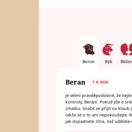
Beran
Býk
Blíže
Beran
7. 8. 2026
Je velmi pravděpodobné, že nejl
kontroly, Berani. Pokud jde o srde
zmatku. Snažit se přijít na klou
takže se o to ani nepokoušejte. M
jak dopadnete zítra, než uděláte 