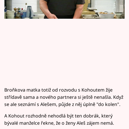
Horoskopy
Sledujte prima+
Filmový festival Karlovy Vary
Pořady
Mámy sobě
Přihlášení
Broňkova matka totiž od rozvodu s Kohoutem žije
střídavě sama a nového partnera si ještě nenašla. Když
Sledujte nás
se ale seznámí s Alešem, půjde z něj úplně "do kolen".
A Kohout rozhodně nehodlá být ten dobrák, který
bývalé manželce řekne, že o ženy Aleš zájem nemá.