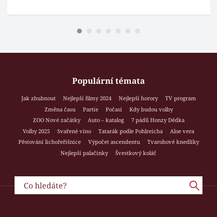
Populární témata
Jak zhubnout
Nejlepší filmy 2024
Nejlepší horory
TV program
Změna času
Partie
Počasí
Kdy budou volby
ZOO Nové začátky
Auto – katalog
7 pádů Honzy Dědka
Volby 2025
Svařené víno
Tatarák podle Pohlreicha
Aloe vera
Pěstování lichořeřišnice
Výpočet ascendentu
Tvarohové knedlíky
Nejlepší palačinky
Švestkový koláč