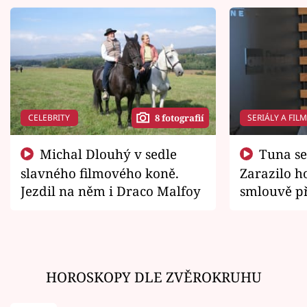
CELEBRITY
SERIÁLY A FIL
8 fotografií
Michal Dlouhý v sedle
Tuna se chtěl vrátit domů.
slavného filmového koně.
Zarazilo ho
Jezdil na něm i Draco Malfoy
smlouvě př
zemřít
HOROSKOPY DLE ZVĚROKRUHU