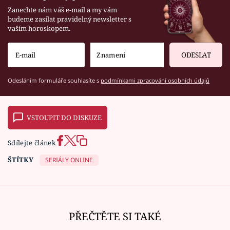
Zanechte nám váš e-mail a my vám
budeme zasílat pravidelný newsletter s
vaším horoskopem.
ODESLAT
Odesláním formuláře souhlasíte s
podmínkami zpracování osobních údajů
VSTOUPIT DO DISKUZE
Sdílejte článek
ŠTÍTKY
SERIÁLY ONLINE
PŘEČTĚTE SI TAKÉ