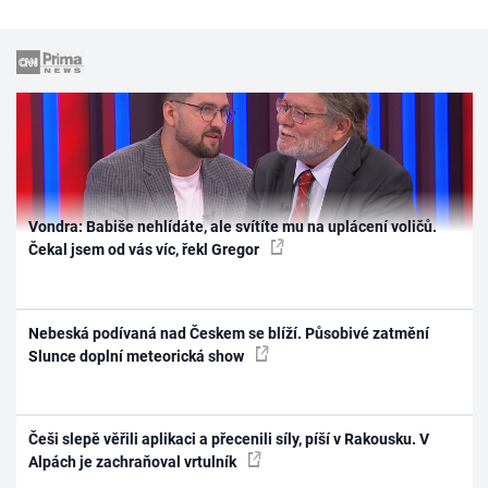
Vondra: Babiše nehlídáte, ale svítíte mu na uplácení voličů.
Čekal jsem od vás víc, řekl Gregor
Nebeská podívaná nad Českem se blíží. Působivé zatmění
Slunce doplní meteorická show
Češi slepě věřili aplikaci a přecenili síly, píší v Rakousku. V
Alpách je zachraňoval vrtulník