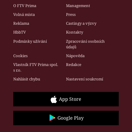
O FTV Prima
Management
Volná místa
Press
Reklama
Castingy a výzvy
HbbTV
Kontakty
Podmínky užívání
Zpracování osobních
údajů
Cookies
Nápověda
Vlastník FTV Prima spol.
Redakce
s r.o.
Nahlásit chybu
Nastavení soukromí
App Store
Google Play