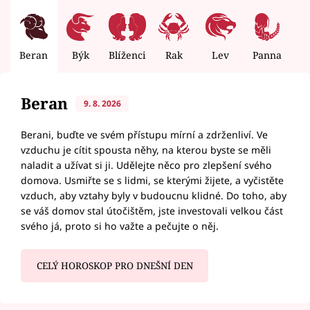
Beran
Býk
Blíženci
Rak
Lev
Panna
V
Beran
9. 8. 2026
Berani, buďte ve svém přístupu mírní a zdrženliví. Ve
vzduchu je cítit spousta něhy, na kterou byste se měli
naladit a užívat si ji. Udělejte něco pro zlepšení svého
domova. Usmiřte se s lidmi, se kterými žijete, a vyčistěte
vzduch, aby vztahy byly v budoucnu klidné. Do toho, aby
se váš domov stal útočištěm, jste investovali velkou část
svého já, proto si ho važte a pečujte o něj.
CELÝ HOROSKOP PRO DNEŠNÍ DEN