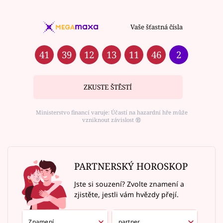
Vaše šťastná čísla
41
39
12
13
11
46
2
ZKUSTE ŠTĚSTÍ
Ministerstvo financí varuje: Účastí na hazardní hře může
vzniknout závislost ⑱
PARTNERSKÝ HOROSKOP
Jste si souzení? Zvolte znamení a
zjistěte, jestli vám hvězdy přejí.