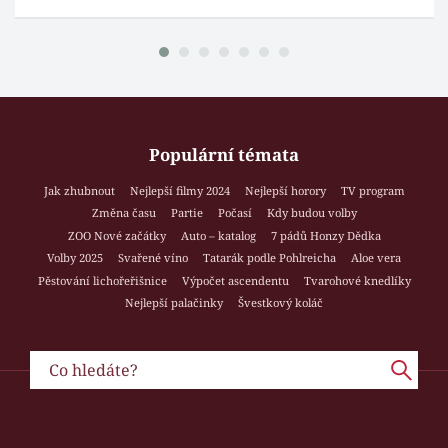
Populární témata
Jak zhubnout
Nejlepší filmy 2024
Nejlepší horory
TV program
Změna času
Partie
Počasí
Kdy budou volby
ZOO Nové začátky
Auto – katalog
7 pádů Honzy Dědka
Volby 2025
Svařené víno
Tatarák podle Pohlreicha
Aloe vera
Pěstování lichořeřišnice
Výpočet ascendentu
Tvarohové knedlíky
Nejlepší palačinky
Švestkový koláč