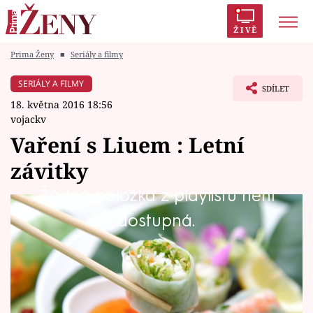
ŽIVĚ
Prima Ženy
■
Seriály a filmy
Trendy:
Polabí
Inspekce
Prostřeno!
AYTO?
SERIÁLY A FILMY
SDÍLET
Módní alarm
Zrádci
Proměny
18. května 2016 18:56
vojackv
Vaření s Liuem : Letní
závitky
Témata
Žádná položka z playlistu není
Celebrity
Vaření s Liuem : Letní závitky
dostupná.
Vztahy
Seriály