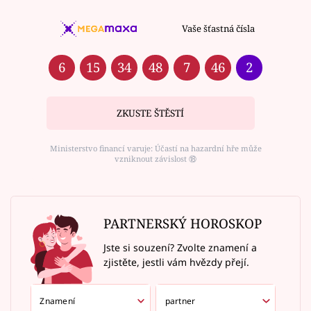
Vaše šťastná čísla
6
15
34
48
7
46
2
ZKUSTE ŠTĚSTÍ
Ministerstvo financí varuje: Účastí na hazardní hře může
vzniknout závislost ⑱
PARTNERSKÝ HOROSKOP
Jste si souzení? Zvolte znamení a
zjistěte, jestli vám hvězdy přejí.