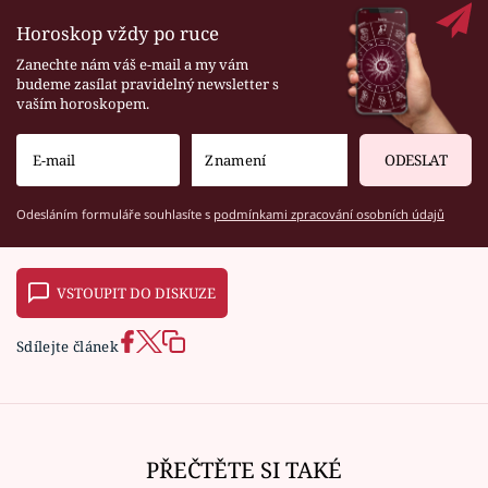
Horoskop vždy po ruce
Zanechte nám váš e-mail a my vám
budeme zasílat pravidelný newsletter s
vaším horoskopem.
ODESLAT
Odesláním formuláře souhlasíte s
podmínkami zpracování osobních údajů
VSTOUPIT DO DISKUZE
Sdílejte článek
PŘEČTĚTE SI TAKÉ