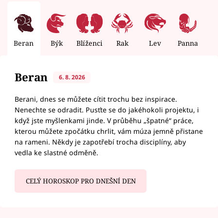
Beran
Býk
Blíženci
Rak
Lev
Panna
V
Beran
6. 8. 2026
Berani, dnes se můžete cítit trochu bez inspirace.
Nenechte se odradit. Pusťte se do jakéhokoli projektu, i
když jste myšlenkami jinde. V průběhu „špatné“ práce,
kterou můžete zpočátku chrlit, vám múza jemně přistane
na rameni. Někdy je zapotřebí trocha disciplíny, aby
vedla ke slastné odměně.
CELÝ HOROSKOP PRO DNEŠNÍ DEN