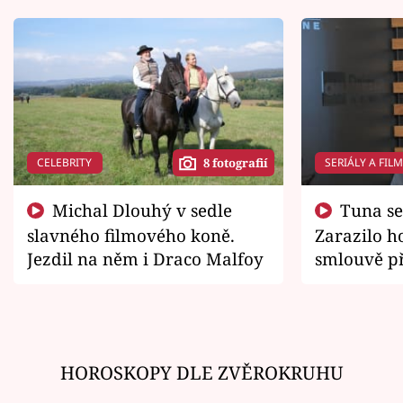
CELEBRITY
SERIÁLY A FIL
8 fotografií
Michal Dlouhý v sedle
Tuna se chtěl vrátit domů.
slavného filmového koně.
Zarazilo ho
Jezdil na něm i Draco Malfoy
smlouvě př
zemřít
HOROSKOPY DLE ZVĚROKRUHU