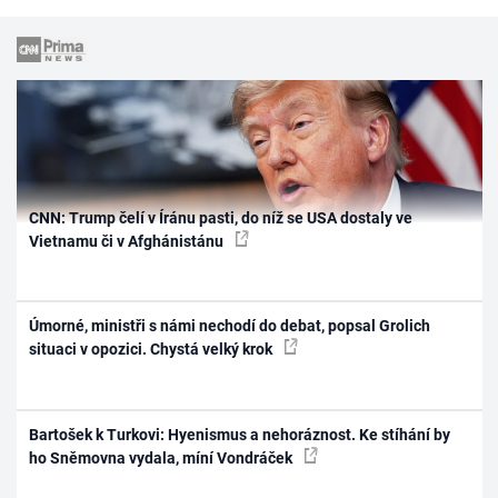
CNN: Trump čelí v Íránu pasti, do níž se USA dostaly ve
Vietnamu či v Afghánistánu
Úmorné, ministři s námi nechodí do debat, popsal Grolich
situaci v opozici. Chystá velký krok
Bartošek k Turkovi: Hyenismus a nehoráznost. Ke stíhání by
ho Sněmovna vydala, míní Vondráček