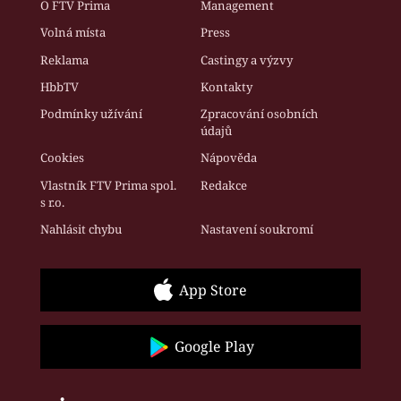
O FTV Prima
Management
Volná místa
Press
Reklama
Castingy a výzvy
HbbTV
Kontakty
Podmínky užívání
Zpracování osobních
údajů
Cookies
Nápověda
Vlastník FTV Prima spol.
Redakce
s r.o.
Nahlásit chybu
Nastavení soukromí
App Store
Google Play