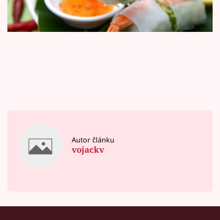
Horoskopy
Sledujte prima+
Filmový festival Karlovy Vary
Pořady
Mámy sobě
Přihlášení
Autor článku
vojackv
Sledujte nás