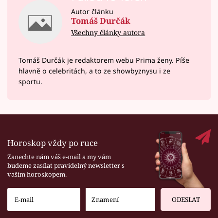
Autor článku
Tomáš Durčák
Všechny články autora
Tomáš Durčák je redaktorem webu Prima ženy. Píše
hlavně o celebritách, a to ze showbyznysu i ze
sportu.
Horoskop vždy po ruce
Zanechte nám váš e-mail a my vám
budeme zasílat pravidelný newsletter s
vaším horoskopem.
ODESLAT