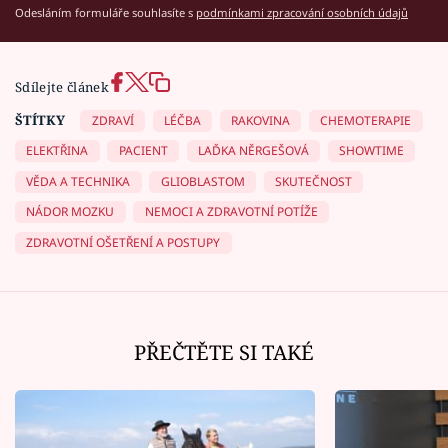
Odesláním formuláře souhlasíte s
podmínkami zpracování osobních údajů
Sdílejte článek
ŠTÍTKY
ZDRAVÍ
LÉČBA
RAKOVINA
CHEMOTERAPIE
ELEKTŘINA
PACIENT
LAĎKA NĚRGEŠOVÁ
SHOWTIME
VĚDA A TECHNIKA
GLIOBLASTOM
SKUTEČNOST
NÁDOR MOZKU
NEMOCI A ZDRAVOTNÍ POTÍŽE
ZDRAVOTNÍ OŠETŘENÍ A POSTUPY
PŘEČTĚTE SI TAKÉ