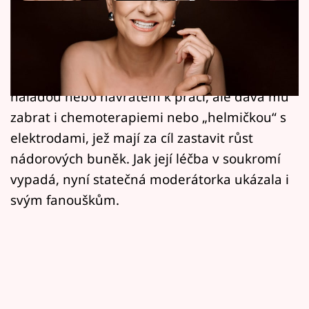
Horoskopy
Laďka Něrgešová je odhodlaná nedat
Sledujte prima+
nádorovému onemocnění mozku vydechnout.
Filmový festival Karlovy Vary
Nejenže proti němu bojuje svou pozitivní
náladou nebo návratem k práci, ale dává mu
Pořady
zabrat i chemoterapiemi nebo „helmičkou“ s
elektrodami, jež mají za cíl zastavit růst
Mámy sobě
nádorových buněk. Jak její léčba v soukromí
vypadá, nyní statečná moderátorka ukázala i
Přihlášení
svým fanouškům.
Sledujte nás