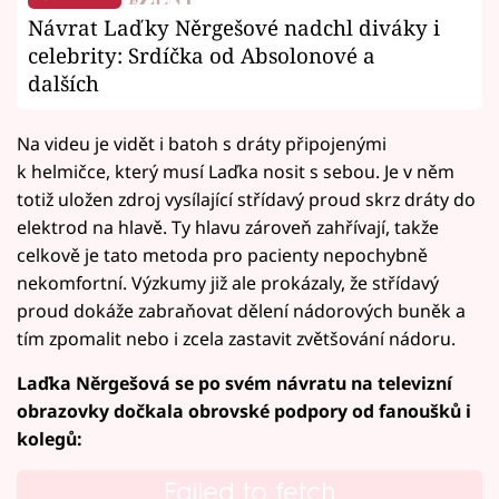
Návrat Laďky Něrgešové nadchl diváky i
celebrity: Srdíčka od Absolonové a
dalších
Na videu je vidět i batoh s dráty připojenými
k helmičce, který musí Laďka nosit s sebou. Je v něm
totiž uložen zdroj vysílající střídavý proud skrz dráty do
elektrod na hlavě. Ty hlavu zároveň zahřívají, takže
celkově je tato metoda pro pacienty nepochybně
nekomfortní. Výzkumy již ale prokázaly, že střídavý
proud dokáže zabraňovat dělení nádorových buněk a
tím zpomalit nebo i zcela zastavit zvětšování nádoru.
Laďka Něrgešová se po svém návratu na televizní
obrazovky dočkala obrovské podpory od fanoušků i
kolegů:
Failed to fetch