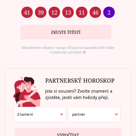
41
39
12
13
11
46
2
ZKUSTE ŠTĚSTÍ
Ministerstvo financí varuje: Účastí na hazardní hře může
vzniknout závislost ⑱
PARTNERSKÝ HOROSKOP
Jste si souzení? Zvolte znamení a
zjistěte, jestli vám hvězdy přejí.
VYPOČÍTAT