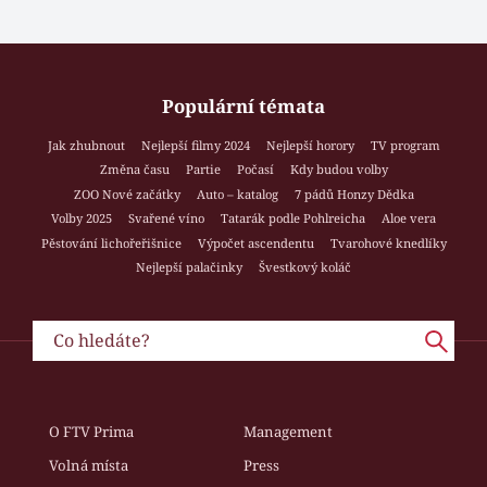
Populární témata
Jak zhubnout
Nejlepší filmy 2024
Nejlepší horory
TV program
Změna času
Partie
Počasí
Kdy budou volby
ZOO Nové začátky
Auto – katalog
7 pádů Honzy Dědka
Volby 2025
Svařené víno
Tatarák podle Pohlreicha
Aloe vera
Pěstování lichořeřišnice
Výpočet ascendentu
Tvarohové knedlíky
Nejlepší palačinky
Švestkový koláč
O FTV Prima
Management
Volná místa
Press