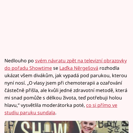
Nedlouho po
svém návratu zpět na televizní obrazovky
do pořadu Showtime
se
Laďka Něrgešová
rozhodla
ukázat všem divákům, jak vypadá pod parukou, kterou
nyní nosí. „O vlasy jsem při chemoterapii a ozařování
částečně přišla, ale kvůli jedné zdravotní metodě, která
mi snad pomůže s délkou života, teď potřebuji holou
hlavu,“ vysvětlila moderátorka poté,
co si přímo ve
studiu paruku sundala
.