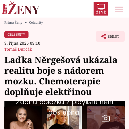
ŽIVĚ
Prima Ženy
■
Celebrity
Trendy:
Polabí
Inspekce
Prostřeno!
AYTO?
CELEBRITY
SDÍLET
Módní alarm
Zrádci
Proměny
9. října 2025 09:10
Tomáš Durčák
Laďka Něrgešová ukázala
realitu boje s nádorem
Témata
mozku. Chemoterapie
Celebrity
doplňuje elektřinou
Žádná položka z playlistu není
Vztahy
dostupná.
Seriály