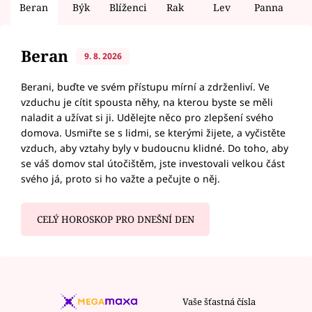
Beran
Býk
Blíženci
Rak
Lev
Panna
V
Beran
9. 8. 2026
Berani, buďte ve svém přístupu mírní a zdrženliví. Ve
vzduchu je cítit spousta něhy, na kterou byste se měli
naladit a užívat si ji. Udělejte něco pro zlepšení svého
domova. Usmiřte se s lidmi, se kterými žijete, a vyčistěte
vzduch, aby vztahy byly v budoucnu klidné. Do toho, aby
se váš domov stal útočištěm, jste investovali velkou část
svého já, proto si ho važte a pečujte o něj.
CELÝ HOROSKOP PRO DNEŠNÍ DEN
Vaše šťastná čísla