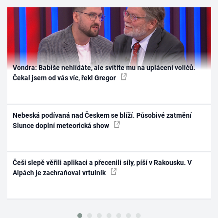
Vondra: Babiše nehlídáte, ale svítíte mu na uplácení voličů.
Čekal jsem od vás víc, řekl Gregor
Nebeská podívaná nad Českem se blíží. Působivé zatmění
Slunce doplní meteorická show
Češi slepě věřili aplikaci a přecenili síly, píší v Rakousku. V
Alpách je zachraňoval vrtulník