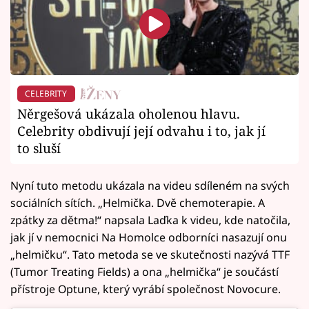
CELEBRITY
Něrgešová ukázala oholenou hlavu.
Celebrity obdivují její odvahu i to, jak jí
to sluší
Nyní tuto metodu ukázala na videu sdíleném na svých
sociálních sítích. „Helmička. Dvě chemoterapie. A
zpátky za dětma!“ napsala Laďka k videu, kde natočila,
jak jí v nemocnici Na Homolce odborníci nasazují onu
„helmičku“. Tato metoda se ve skutečnosti nazývá TTF
(Tumor Treating Fields) a ona „helmička“ je součástí
přístroje Optune, který vyrábí společnost Novocure.