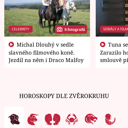
CELEBRITY
SERIÁLY A FIL
8 fotografií
Michal Dlouhý v sedle
Tuna se chtěl vrátit domů.
slavného filmového koně.
Zarazilo ho
Jezdil na něm i Draco Malfoy
smlouvě př
zemřít
HOROSKOPY DLE ZVĚROKRUHU