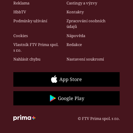
Reklama
Castingy a výzvy
HbbTV
Kontakty
Podmínky užívání
Zpracování osobních
údajů
Cookies
Nápověda
Vlastník FTV Prima spol.
Redakce
s r.o.
Nahlásit chybu
Nastavení soukromí
App Store
Google Play
© FTV Prima spol. s r.o.