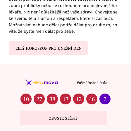
zubní prohlídky nebo se rozhodnete pro nejlevnějšího
lékaře. Nic není důležitější než vaše zdraví. Chovejte se
ke svému tělu s úctou a respektem, které si zaslouží.
Možná vám nebude dělat potíže dělat pro druhé to, co
víte, že byste měli dělat pro sebe.
CELÝ HOROSKOP PRO DNEŠNÍ DEN
Vaše šťastná čísla
10
27
38
17
12
46
2
ZKUSTE ŠTĚSTÍ