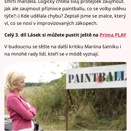
smrti manžela. Logicky chtěla svůj protějšek zaujmout.
Jak ale zaujmout příznivce paintballu, co se volby oděvu
týče?:-) Kde udělala chybu? Zeptali jsme se znalce, který
ví, co se nosí v improvizovaných zákopech.
Celý 3. díl Lásek si můžete pustit ještě na
Prima PLAY
V budoucnu se těšte na další kritiku Mariina šatníku i
na mnohé rady lidí, kteří se v módě vyznají.