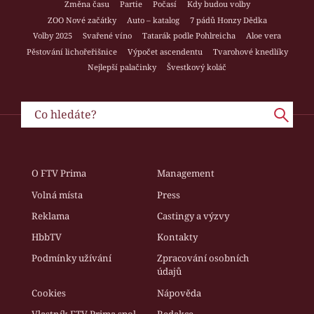
Změna času
Partie
Počasí
Kdy budou volby
ZOO Nové začátky
Auto – katalog
7 pádů Honzy Dědka
Volby 2025
Svařené víno
Tatarák podle Pohlreicha
Aloe vera
Pěstování lichořeřišnice
Výpočet ascendentu
Tvarohové knedlíky
Nejlepší palačinky
Švestkový koláč
O FTV Prima
Management
Volná místa
Press
Reklama
Castingy a výzvy
HbbTV
Kontakty
Podmínky užívání
Zpracování osobních
údajů
Cookies
Nápověda
Vlastník FTV Prima spol.
Redakce