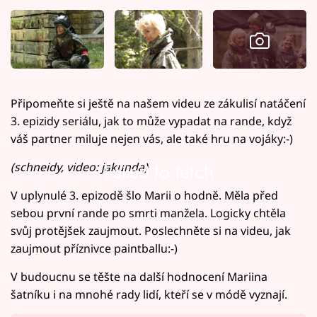
Připomeňte si ještě na našem videu ze zákulisí natáčení
3. epizidy seriálu, jak to může vypadat na rande, když
váš partner miluje nejen vás, ale také hru na vojáky:-)
(schneidy, video: jakunda)
Failed to fetch
V uplynulé 3. epizodě šlo Marii o hodně. Měla před
sebou první rande po smrti manžela. Logicky chtěla
svůj protějšek zaujmout. Poslechněte si na videu, jak
zaujmout příznivce paintballu:-)
V budoucnu se těšte na další hodnocení Mariina
šatníku i na mnohé rady lidí, kteří se v módě vyznají.