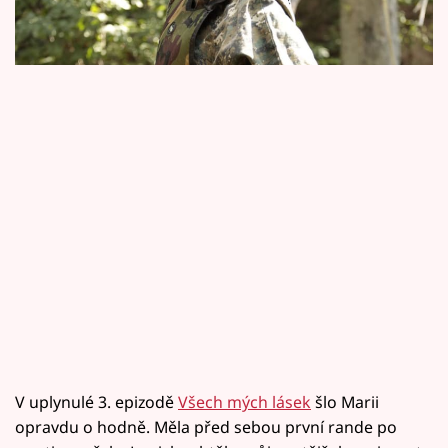
Horoskopy
budeme ptát odborníků na módu. A začneme
hned šatníkem ze 3. epizody. V čem do boje?
Sledujte prima+
Filmový festival Karlovy Vary
Pořady
Mámy sobě
Přihlášení
Sledujte nás
V uplynulé 3. epizodě
Všech mých lásek
šlo Marii
opravdu o hodně. Měla před sebou první rande po