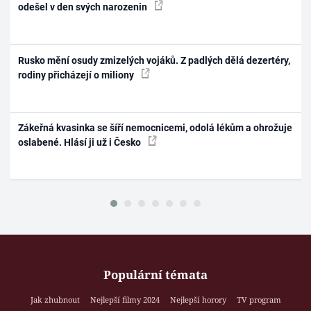
odešel v den svých narozenin
Rusko mění osudy zmizelých vojáků. Z padlých dělá dezertéry,
rodiny přicházejí o miliony
Zákeřná kvasinka se šíří nemocnicemi, odolá lékům a ohrožuje
oslabené. Hlásí ji už i Česko
Populární témata
Jak zhubnout
Nejlepší filmy 2024
Nejlepší horory
TV program