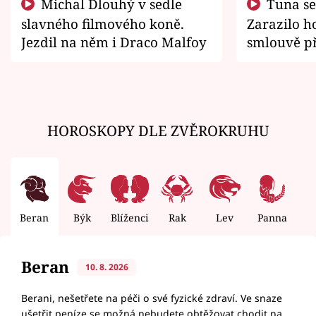
Michal Dlouhý v sedle
Tuna se chtěl vrátit domů.
slavného filmového koně.
Zarazilo ho
Jezdil na něm i Draco Malfoy
smlouvě př
zemřít
HOROSKOPY DLE ZVĚROKRUHU
Beran
Býk
Blíženci
Rak
Lev
Panna
V
Beran
10. 8. 2026
Berani, nešetřete na péči o své fyzické zdraví. Ve snaze
ušetřit peníze se možná nebudete obtěžovat chodit na