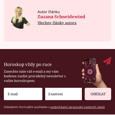
Autor článku
Zuzana Schneidewind
Všechny články autora
Horoskop vždy po ruce
Zanechte nám váš e-mail a my vám
budeme zasílat pravidelný newsletter s
vaším horoskopem.
ODESLAT
Odesláním formuláře souhlasíte s
podmínkami zpracování osobních údajů