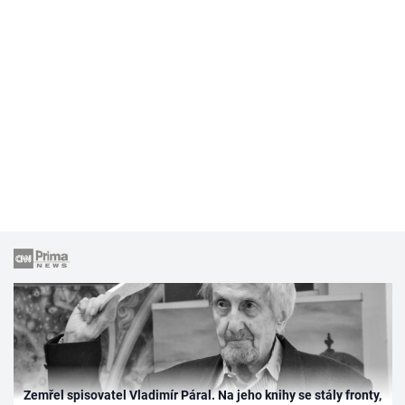
Zemřel spisovatel Vladimír Páral. Na jeho knihy se stály fronty,