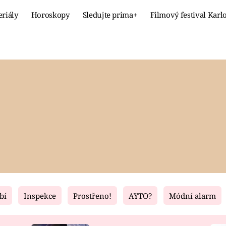
eriály
Horoskopy
Sledujte prima+
Filmový festival Karl
Celebrity
Recept
MÓDA A KRÁSA
HLAVNÍ JÍ
VZTAHY A SEX
SLADKÉ
PRIMA MAMINKA
ZDRAVÉ
bí
Inspekce
Prostřeno!
AYTO?
Módní alarm
Fresh
Living
RECEPTY
BYDLENÍ