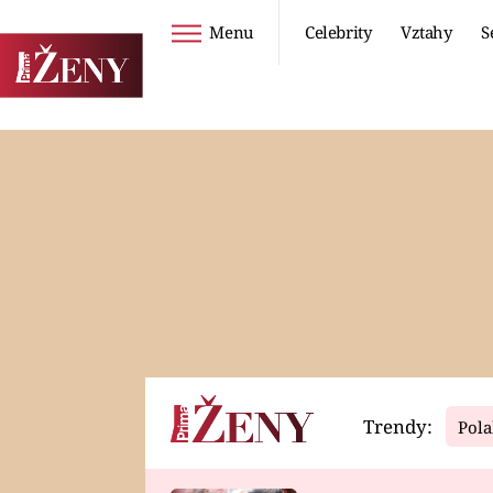
Menu
Celebrity
Vztahy
S
Seriály
Životní styl
ZOO
DIETY A HUBNUTÍ
PROSTŘENO!
CESTOVÁNÍ A
DOVOLENÁ
DUCH
ZDRAVÍ
Trendy:
Pola
Horoskopy
Video
ASTROČLÁNKY
SERIÁLY