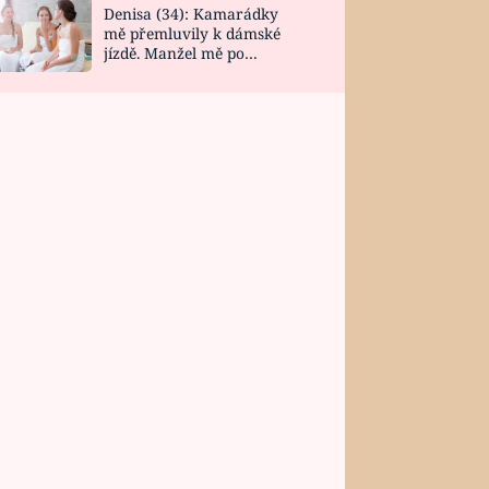
Denisa (34): Kamarádky
mě přemluvily k dámské
jízdě. Manžel mě po
návratu zaskočil