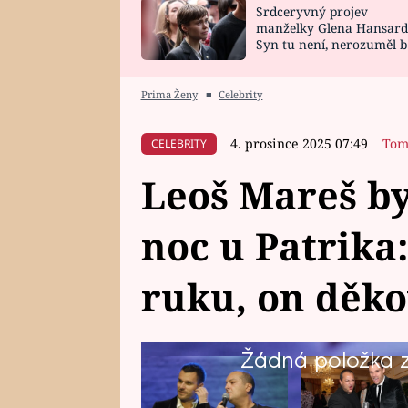
Srdceryvný projev
SNÁŘ
CELEBRITY
manželky Glena Hansard
Syn tu není, nerozuměl b
HOROSKOP NA
VAŘENÍ
tomu, vysvětlila
ROK 2023
Prima Ženy
■
Celebrity
4. prosince 2025 07:49
Tom
CELEBRITY
Leoš Mareš by
noc u Patrika:
ruku, on děko
Žádná položka z 