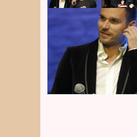
Leoš Mareš se ve čtvrtek 4. pro
objevil v Ranní show. A přiznal, 
Patrika v benešovské nemocnici. 
Hezuckého manželka Nikola. Struč
stavu.