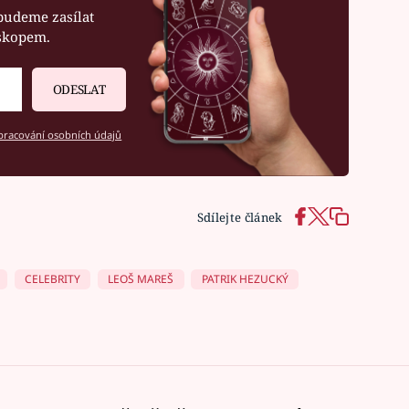
budeme zasílat
oskopem.
ODESLAT
racování osobních údajů
Sdílejte článek
CELEBRITY
LEOŠ MAREŠ
PATRIK HEZUCKÝ