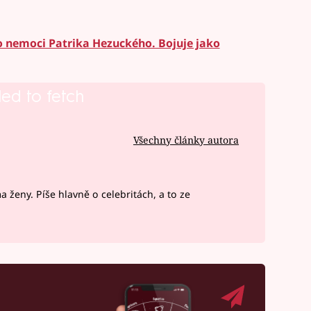
o nemoci Patrika Hezuckého. Bojuje jako
led to fetch
Všechny články autora
ženy. Píše hlavně o celebritách, a to ze