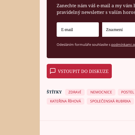
Zanechte nám váš e-mail a my vám 
pravidelný newsletter s vaším hor
Odesláním formuláře souhlasíte s
podmínkami zp
VSTOUPIT DO DISKUZE
ŠTÍTKY
ZDRAVÍ
NEMOCNICE
POSTEL
KATEŘINA ŘÍHOVÁ
SPOLEČENSKÁ RUBRIKA