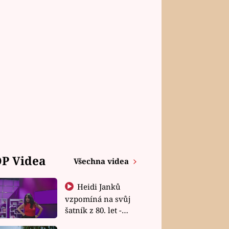
P Videa
Všechna videa
Heidi Janků
vzpomíná na svůj
šatník z 80. let -
Shopaholičky