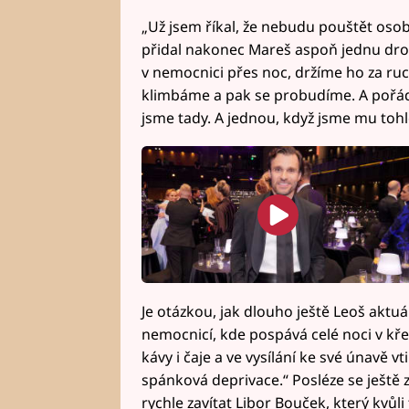
„Už jsem říkal, že nebudu pouštět osob
přidal nakonec Mareš aspoň jednu dro
v nemocnici přes noc, držíme ho za ruce
klimbáme a pak se probudíme. A pořád 
jsme tady. A jednou, když jsme mu tohl
Je otázkou, jak dlouho ještě Leoš aktu
nemocnicí, kde pospává celé noci v kř
kávy i čaje a ve vysílání ke své únavě v
spánková deprivace.“ Posléze se ještě z
rychle zavítat Libor Bouček, který kvů