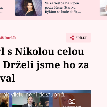
Velká věštba na srpen
NOVINKY
ZAHRADA
a:
podle Helen Stanku:
y
Býkům se bude dařit,
VIDEORECEPTY
DESIGN
Vodnáře čeká jízda
áš Durčák
SDÍLET
l s Nikolou celou
 Drželi jsme ho za
val
playlistu není dostupná.