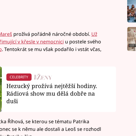
Mareš
prožívá pořádně náročné období.
Už
řimující v křesle v nemocnici
u postele svého
o
. Tentokrát se mu však podařilo i vstát včas,
CELEBRITY
Hezucký prožívá nejtěžší hodiny.
Rádiová show mu dělá dobře na
duši
tka Říhová, se kterou se tématu Patrika
onec se k němu ale dostali a Leoš se rozhodl