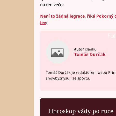
na ten večer.
Není to žádná legrace, říká Pokorný 
lev
:
Fai
Autor článku
Tomáš Durčák
Tomáš Durčák je redaktorem webu Prima 
showbyznysu i ze sportu.
Horoskop vždy po ruce