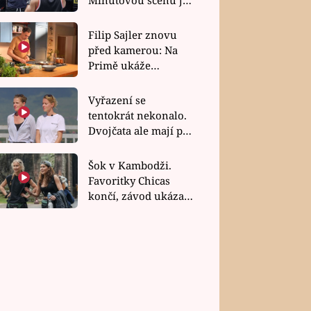
bez dubla
Filip Sajler znovu
před kamerou: Na
Primě ukáže
poctivou kuchyni i
rychlé recepty
Vyřazení se
tentokrát nekonalo.
Dvojčata ale mají po
uzavření třetí etapy
závodu nůž na krku
Šok v Kambodži.
Favoritky Chicas
končí, závod ukázal
svou nejtvrdší tvář