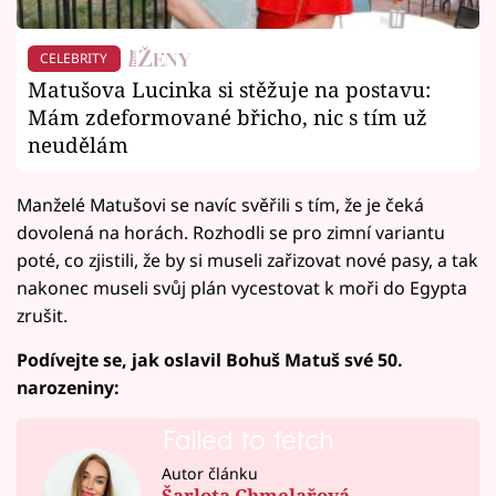
CELEBRITY
Matušova Lucinka si stěžuje na postavu:
Mám zdeformované břicho, nic s tím už
neudělám
Manželé Matušovi se navíc svěřili s tím, že je čeká
dovolená na horách. Rozhodli se pro zimní variantu
poté, co zjistili, že by si museli zařizovat nové pasy, a tak
nakonec museli svůj plán vycestovat k moři do Egypta
zrušit.
Podívejte se, jak oslavil Bohuš Matuš své 50.
narozeniny:
Failed to fetch
Autor článku
Šarlota Chmelařová