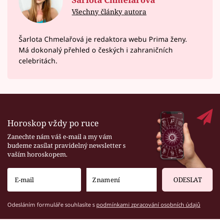
Všechny články autora
Šarlota Chmelařová je redaktora webu Prima ženy.
Má dokonalý přehled o českých i zahraničních
celebritách.
Horoskop vždy po ruce
Zanechte nám váš e-mail a my vám
budeme zasílat pravidelný newsletter s
vaším horoskopem.
ODESLAT
Odesláním formuláře souhlasíte s
podmínkami zpracování osobních údajů