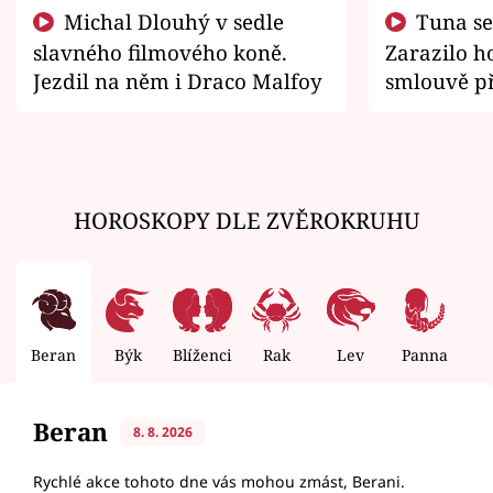
Michal Dlouhý v sedle
Tuna se chtěl vrátit domů.
slavného filmového koně.
Zarazilo ho
Jezdil na něm i Draco Malfoy
smlouvě př
zemřít
HOROSKOPY DLE ZVĚROKRUHU
Beran
Býk
Blíženci
Rak
Lev
Panna
V
Beran
8. 8. 2026
Rychlé akce tohoto dne vás mohou zmást, Berani.