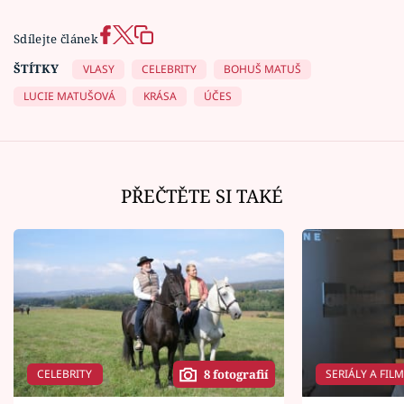
Sdílejte článek
ŠTÍTKY
VLASY
CELEBRITY
BOHUŠ MATUŠ
LUCIE MATUŠOVÁ
KRÁSA
ÚČES
PŘEČTĚTE SI TAKÉ
CELEBRITY
SERIÁLY A FIL
8 fotografií