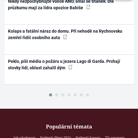
Nikdy nezpochybňujte voliče ANO, smál se Staněk. Dle
průzkumu mají za lídra opozice Babiše
Kolaps a fatální náraz do domu. Při nehodě na Rychnovsku
zemřel řidič osobního auta
Peklo, píší média o požáru u jezera Lago di Garda. Prchají
stovky lidí, oblast zahalil dým
Populární témata
Jak zhubnout
Nejlepší filmy 2024
Nejlepší horory
TV program