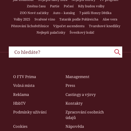
Změna času
Partie
Počasí
Kdy budou volby
ZOO Nové začátky
Auto – katalog
7 pádů Honzy Dědka
Volby 2025
Svařené víno
Tatarák podle Pohlreicha
Aloe vera
Pěstování lichořeřišnice
Výpočet ascendentu
Tvarohové knedlíky
Nejlepší palačinky
Švestkový koláč
O FTV Prima
Management
Volná místa
Press
Reklama
Castingy a výzvy
HbbTV
Kontakty
Podmínky užívání
Zpracování osobních
údajů
Cookies
Nápověda