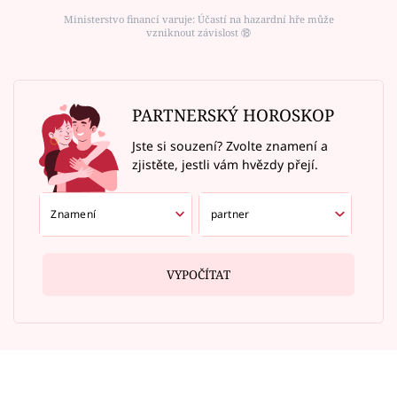
Ministerstvo financí varuje: Účastí na hazardní hře může
vzniknout závislost ⑱
PARTNERSKÝ HOROSKOP
Jste si souzení? Zvolte znamení a
zjistěte, jestli vám hvězdy přejí.
VYPOČÍTAT