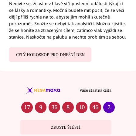
Nedivte se, že vám v hlavě víří poslední události týkající
se lásky a romantiky. Možná budete mít pocit, že se věci
dějí příliš rychle na to, abyste jim mohli skutečně
porozumět. Snažte se nebýt tak analytičtí. Možná zjistíte,
že se honíte za ztraceným cílem, zatímco vlak vyjíždí ze
stanice. Naskočte na palubu a nechte problém za sebou.
CELÝ HOROSKOP PRO DNEŠNÍ DEN
Vaše šťastná čísla
17
9
36
8
10
46
2
ZKUSTE ŠTĚSTÍ