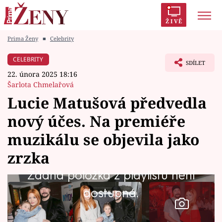
ŽIVĚ
Prima Ženy
■
Celebrity
Trendy:
Polabí
Inspekce
Prostřeno!
AYTO?
CELEBRITY
SDÍLET
Módní alarm
Zrádci
Proměny
22. února 2025 18:16
Šarlota Chmelařová
Lucie Matušová předvedla
nový účes. Na premiéře
Témata
muzikálu se objevila jako
Celebrity
zrzka
Žádná položka z playlistu není
Vztahy
dostupná.
Seriály