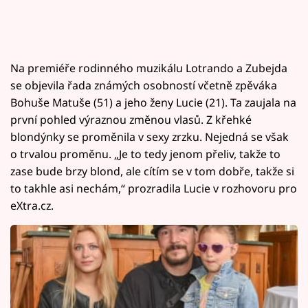
Na premiéře rodinného muzikálu Lotrando a Zubejda
se objevila řada známých osobností včetně zpěváka
Bohuše Matuše (51) a jeho ženy Lucie (21). Ta zaujala na
první pohled výraznou změnou vlasů. Z křehké
blondýnky se proměnila v sexy zrzku. Nejedná se však
o trvalou proměnu. „Je to tedy jenom přeliv, takže to
zase bude brzy blond, ale cítím se v tom dobře, takže si
to takhle asi nechám,“ prozradila Lucie v rozhovoru pro
eXtra.cz.