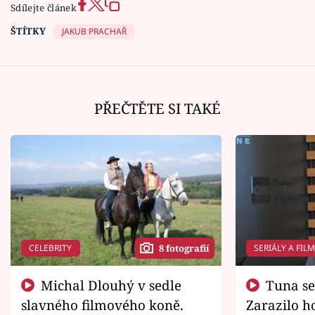
Sdílejte článek
ŠTÍTKY
JAKUB PRACHAŘ
PŘEČTĚTE SI TAKÉ
CELEBRITY
SERIÁLY A FIL
8 fotografií
Michal Dlouhý v sedle
Tuna se chtěl vrátit domů.
slavného filmového koně.
Zarazilo ho