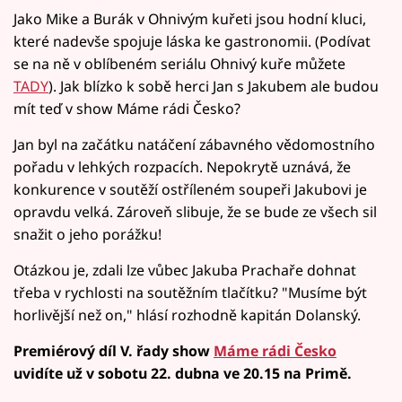
Jako Mike a Burák v Ohnivým kuřeti jsou hodní kluci,
které nadevše spojuje láska ke gastronomii. (Podívat
se na ně v oblíbeném seriálu Ohnivý kuře můžete
TADY
). Jak blízko k sobě herci Jan s Jakubem ale budou
mít teď v show Máme rádi Česko?
Jan byl na začátku natáčení zábavného vědomostního
pořadu v lehkých rozpacích. Nepokrytě uznává, že
konkurence v soutěží ostříleném soupeři Jakubovi je
opravdu velká. Zároveň slibuje, že se bude ze všech sil
snažit o jeho porážku!
Otázkou je, zdali lze vůbec Jakuba Prachaře dohnat
třeba v rychlosti na soutěžním tlačítku? "Musíme být
horlivější než on," hlásí rozhodně kapitán Dolanský.
Premiérový díl V. řady show
Máme rádi Česko
uvidíte už v sobotu 22. dubna ve 20.15 na Primě.