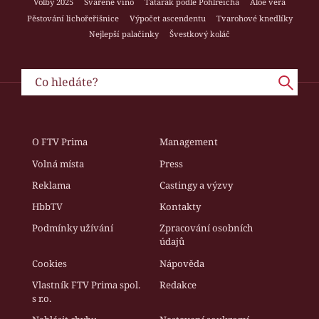
Volby 2025
Svařené víno
Tatarák podle Pohlreicha
Aloe vera
Pěstování lichořeřišnice
Výpočet ascendentu
Tvarohové knedlíky
Nejlepší palačinky
Švestkový koláč
O FTV Prima
Management
Volná místa
Press
Reklama
Castingy a výzvy
HbbTV
Kontakty
Podmínky užívání
Zpracování osobních
údajů
Cookies
Nápověda
Vlastník FTV Prima spol.
Redakce
s r.o.