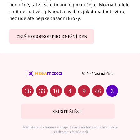
nemožné, takže se o to ani nepokoušejte. Možná budete
chtít nechat věci plynout a uvidíte, jak dopadnete zítra,
než uděláte nějaké zásadní kroky.
CELÝ HOROSKOP PRO DNEŠNÍ DEN
Vaše šťastná čísla
36
33
10
4
9
46
2
ZKUSTE ŠTĚSTÍ
Ministerstvo financí varuje: Účastí na hazardní hře může
vzniknout závislost ⑱