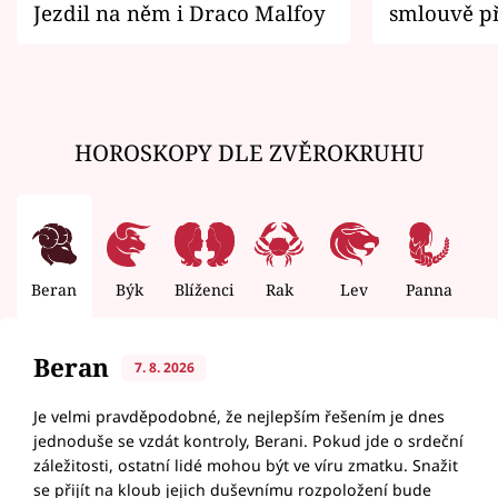
Jezdil na něm i Draco Malfoy
smlouvě př
zemřít
HOROSKOPY DLE ZVĚROKRUHU
Beran
Býk
Blíženci
Rak
Lev
Panna
V
Beran
7. 8. 2026
Je velmi pravděpodobné, že nejlepším řešením je dnes
jednoduše se vzdát kontroly, Berani. Pokud jde o srdeční
záležitosti, ostatní lidé mohou být ve víru zmatku. Snažit
se přijít na kloub jejich duševnímu rozpoložení bude