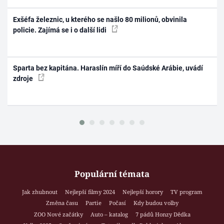
Exšéfa železnic, u kterého se našlo 80 milionů, obvinila
policie. Zajímá se i o další lidi
Sparta bez kapitána. Haraslín míří do Saúdské Arábie, uvádí
zdroje
Populární témata
Jak zhubnout
Nejlepší filmy 2024
Nejlepší horory
TV program
Změna času
Partie
Počasí
Kdy budou volby
ZOO Nové začátky
Auto – katalog
7 pádů Honzy Dědka