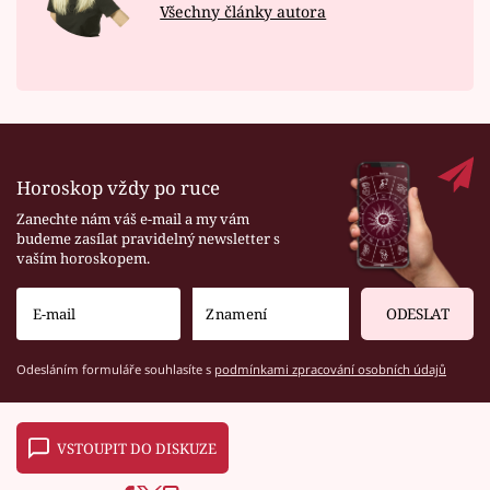
Všechny články autora
Horoskop vždy po ruce
Zanechte nám váš e-mail a my vám
budeme zasílat pravidelný newsletter s
vaším horoskopem.
ODESLAT
Odesláním formuláře souhlasíte s
podmínkami zpracování osobních údajů
VSTOUPIT DO DISKUZE