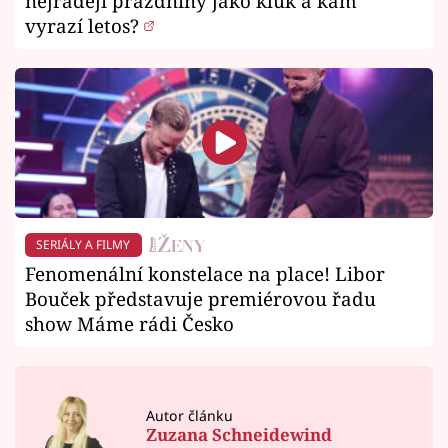
nejraději prázdniny jako kluk a kam
vyrazí letos?
SERIÁLY A FILMY
Fenomenální konstelace na place! Libor
Bouček představuje premiérovou řadu
show Máme rádi Česko
Autor článku
Zuzana Schneidewind