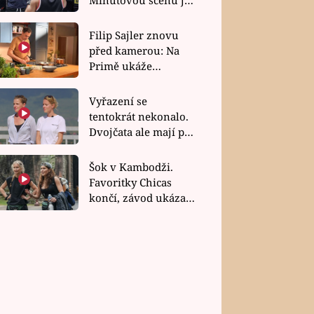
bez dubla
Filip Sajler znovu
před kamerou: Na
Primě ukáže
poctivou kuchyni i
rychlé recepty
Vyřazení se
tentokrát nekonalo.
Dvojčata ale mají po
uzavření třetí etapy
závodu nůž na krku
Šok v Kambodži.
Favoritky Chicas
končí, závod ukázal
svou nejtvrdší tvář