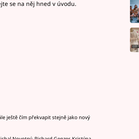
vejte se na něj hned v úvodu.
ále ještě čím překvapit stejně jako nový
Michal Novotný, Richard Genzer, Kristýna