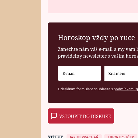
Horoskop vždy po ruce
Zanechte nám váš e-mail a my vám 
pravidelný newsletter s vaším hor
Odesláním formuláře souhlasíte s
podmínkami zp
VSTOUPIT DO DISKUZE
ŠTÍTKY
JAKUB PRACHAŘ
LIBOR BOUČEK