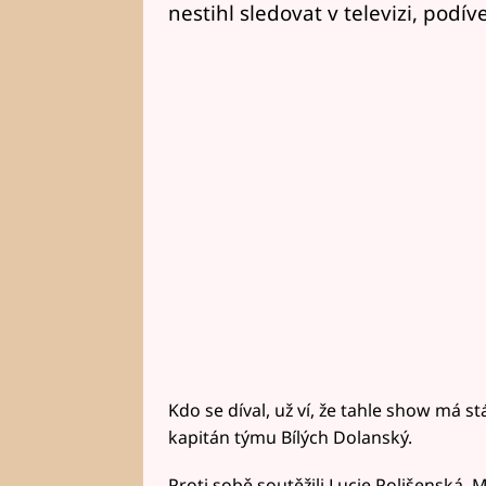
nestihl sledovat v televizi, podí
Kdo se díval, už ví, že tahle show má st
kapitán týmu Bílých Dolanský.
Proti sobě soutěžili Lucie Polišenská, 