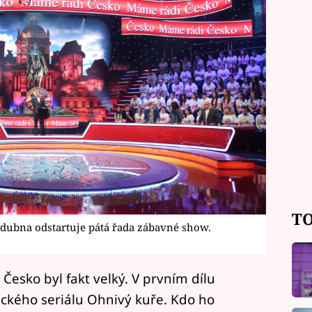
TO
dubna odstartuje pátá řada zábavné show.
esko byl fakt velký. V prvním dílu
áckého seriálu Ohnivý kuře. Kdo ho