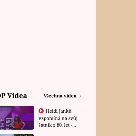
P Videa
Všechna videa
Heidi Janků
vzpomíná na svůj
šatník z 80. let -
Shopaholičky