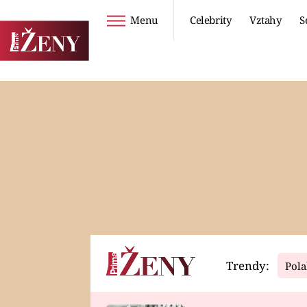
Menu
Celebrity
Vztahy
S
Seriály
Životní styl
ZOO
DIETY A HUBNUTÍ
PROSTŘENO!
CESTOVÁNÍ A
DOVOLENÁ
DUCH
ZDRAVÍ
Trendy:
Pola
Horoskopy
Video
ASTROČLÁNKY
SERIÁLY