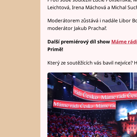
Leichtová, Irena Máchová a Michal Suc
Moderátorem zůstává i nadále Libor B
moderátor Jakub Prachař.
Další premiérový díl show
Máme rádi
Primě!
Který ze soutěžících vás bavil nejvíce? 