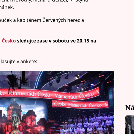
hánek.
ouček a kapitánem Červených herec a
 Česko
sledujte zase v sobotu ve 20.15 na
Hlasujte v anketě:
Ná