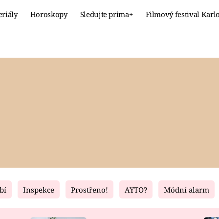
eriály
Horoskopy
Sledujte prima+
Filmový festival Karl
Celebrity
Recept
MÓDA A KRÁSA
HLAVNÍ JÍ
VZTAHY A SEX
SLADKÉ
PRIMA MAMINKA
ZDRAVÉ
bí
Inspekce
Prostřeno!
AYTO?
Módní alarm
Fresh
Living
RECEPTY
BYDLENÍ