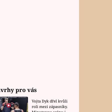
vrhy pro vás
Vojta Dyk dřel kvůli
roli mezi zápasníky.
Minutovou scénu jel