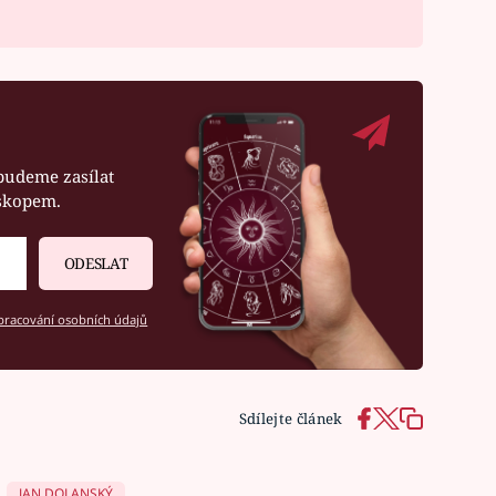
budeme zasílat
oskopem.
ODESLAT
racování osobních údajů
Sdílejte článek
JAN DOLANSKÝ