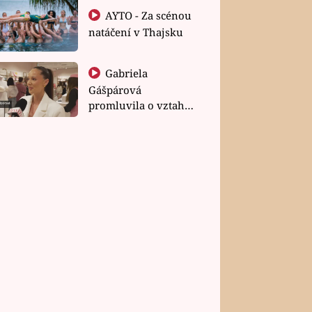
AYTO - Za scénou
natáčení v Thajsku
Gabriela
Gášpárová
promluvila o vztahu
a zakládání rodiny