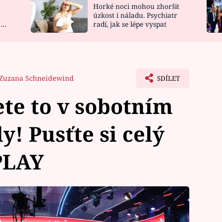
Horké noci mohou zhoršit
NOVINKY
ZAHRADA
úzkost i náladu. Psychiatr
 a
radí, jak se lépe vyspat
VIDEORECEPTY
DESIGN
Zuzana Schneidewind
SDÍLET
te to v sobotním
y! Pusťte si celý
PLAY