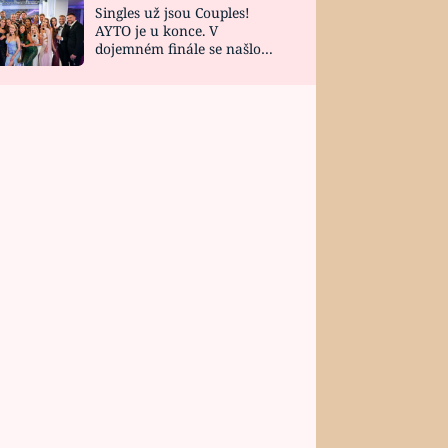
Singles už jsou Couples!
AYTO je u konce. V
dojemném finále se našlo
všech 10 Perfect Matchů