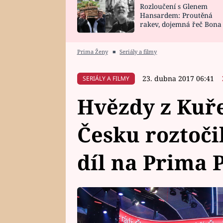
Rozloučení s Glenem
SNÁŘ
CELEBRITY
Hansardem: Proutěná
rakev, dojemná řeč Bona
HOROSKOP NA
VAŘENÍ
zpěv Irglové s Vedderem
ROK 2023
Prima Ženy
■
Seriály a filmy
23. dubna 2017 06:41
SERIÁLY A FILMY
Hvězdy z Kuře
Česku roztočil
díl na Prima 