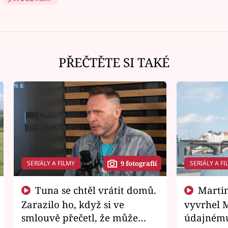
PŘEČTĚTE SI TAKÉ
SERIÁLY A FILMY
SERIÁLY A FI
9 fotografií
Tuna se chtěl vrátit domů.
Martin Písařík jako
Zarazilo ho, když si ve
vyvrhel 
smlouvě přečetl, že může
údajnému