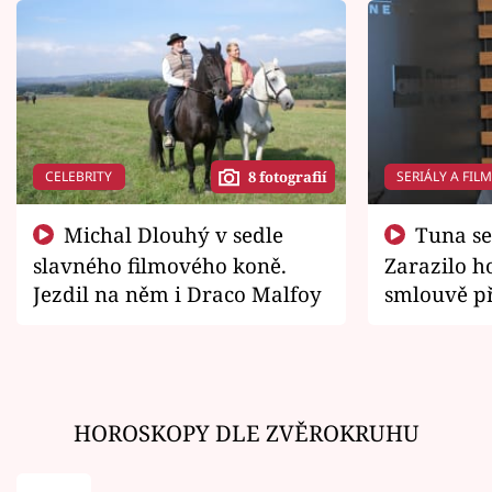
CELEBRITY
SERIÁLY A FIL
8 fotografií
Michal Dlouhý v sedle
Tuna se chtěl vrátit domů.
slavného filmového koně.
Zarazilo ho
Jezdil na něm i Draco Malfoy
smlouvě př
zemřít
HOROSKOPY DLE ZVĚROKRUHU