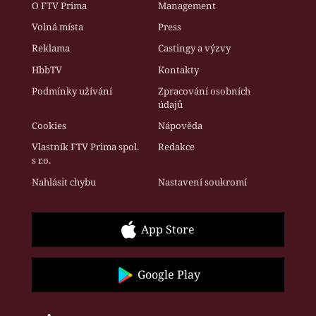
O FTV Prima
Management
Volná místa
Press
Reklama
Castingy a výzvy
HbbTV
Kontakty
Podmínky užívání
Zpracování osobních
údajů
Cookies
Nápověda
Vlastník FTV Prima spol.
Redakce
s r.o.
Nahlásit chybu
Nastavení soukromí
App Store
Google Play