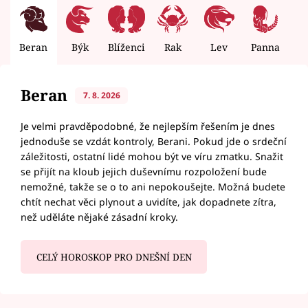
Beran
Býk
Blíženci
Rak
Lev
Panna
V
Beran
7. 8. 2026
Je velmi pravděpodobné, že nejlepším řešením je dnes
jednoduše se vzdát kontroly, Berani. Pokud jde o srdeční
záležitosti, ostatní lidé mohou být ve víru zmatku. Snažit
se přijít na kloub jejich duševnímu rozpoložení bude
nemožné, takže se o to ani nepokoušejte. Možná budete
chtít nechat věci plynout a uvidíte, jak dopadnete zítra,
než uděláte nějaké zásadní kroky.
CELÝ HOROSKOP PRO DNEŠNÍ DEN