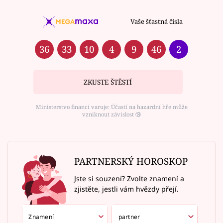
Vaše šťastná čísla
36
33
10
4
9
46
2
ZKUSTE ŠTĚSTÍ
Ministerstvo financí varuje: Účastí na hazardní hře může
vzniknout závislost ⑱
PARTNERSKÝ HOROSKOP
Jste si souzení? Zvolte znamení a
zjistěte, jestli vám hvězdy přejí.