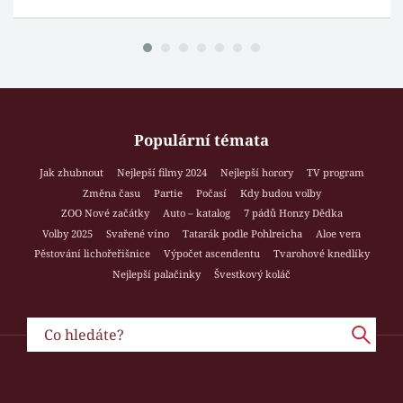
Populární témata
Jak zhubnout
Nejlepší filmy 2024
Nejlepší horory
TV program
Změna času
Partie
Počasí
Kdy budou volby
ZOO Nové začátky
Auto – katalog
7 pádů Honzy Dědka
Volby 2025
Svařené víno
Tatarák podle Pohlreicha
Aloe vera
Pěstování lichořeřišnice
Výpočet ascendentu
Tvarohové knedlíky
Nejlepší palačinky
Švestkový koláč