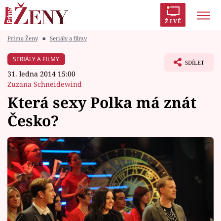
ŽIVĚ
Prima Ženy
■
Seriály a filmy
Trendy:
Polabí
Inspekce
Prostřeno!
AYTO?
SERIÁLY A FILMY
SDÍLET
Módní alarm
Zrádci
Proměny
31. ledna 2014 15:00
Zuzana Schneidewind
Která sexy Polka má znát
Česko?
Témata
Celebrity
Vztahy
Seriály