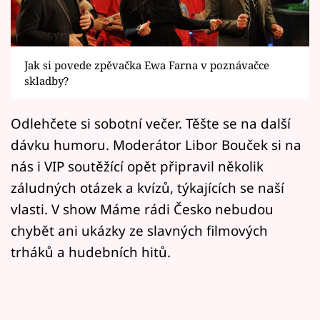
Horoskopy
Sledujte prima+
Jak si povede zpěvačka Ewa Farna v poznávačce
Filmový festival Karlovy Vary
skladby?
Pořady
Odlehčete si sobotní večer. Těšte se na další
Mámy sobě
dávku humoru. Moderátor Libor Bouček si na
nás i VIP soutěžící opět připravil několik
Přihlášení
záludných otázek a kvízů, týkajících se naší
vlasti. V show Máme rádi Česko nebudou
chybět ani ukázky ze slavných filmových
Sledujte nás
trháků a hudebních hitů.