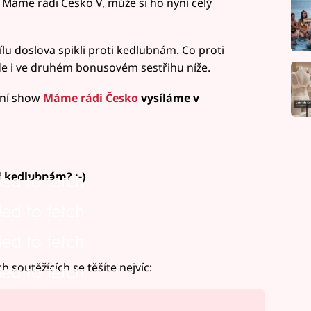
 Máme rádi Česko V, může si ho nyní celý
dílu doslova spikli proti kedlubnám. Co proti
jde i ve druhém bonusovém sestřihu níže.
tní show
Máme rádi Česko
vysíláme
v
i kedlubnám? :-)
led to fetch
led to fetch
led to fetch
h soutěžících se těšíte nejvíc:
led to fetch