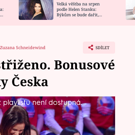
Velká věštba na srpen
NOVINKY
ZAHRADA
a:
podle Helen Stanku:
y
Býkům se bude dařit,
VIDEORECEPTY
DESIGN
Vodnáře čeká jízda
Zuzana Schneidewind
SDÍLET
třiženo. Bonusové
ky Česka
playlistu není dostupná.
ná ze scén, které se do televize
že Jakub Prachař miluje daně, nebo to,
natáčení pořadu v ateliéru i proč to