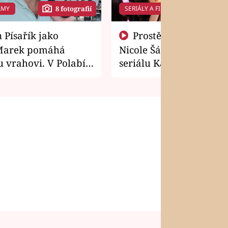
LMY
SERIÁLY A FILMY
8 fotografií
14 f
Prostě si o to řekla! Takhle
Marek pomáhá
Nicole Šáchová získala r
 vrahovi. V Polabí
seriálu Kamarádi
osti