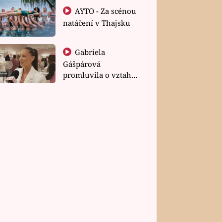
AYTO - Za scénou
natáčení v Thajsku
Gabriela
Gášpárová
promluvila o vztahu
a zakládání rodiny