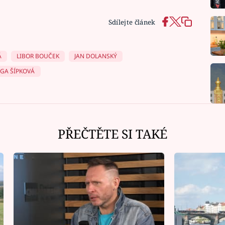
Sdílejte článek
Á
LIBOR BOUČEK
JAN DOLANSKÝ
GA ŠÍPKOVÁ
PŘEČTĚTE SI TAKÉ