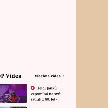
P Videa
Všechna videa
Heidi Janků
vzpomíná na svůj
šatník z 80. let -
Shopaholičky