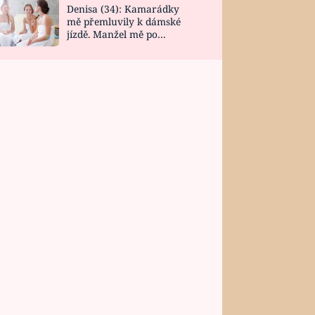
Denisa (34): Kamarádky
mě přemluvily k dámské
jízdě. Manžel mě po
návratu zaskočil