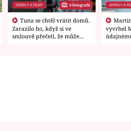
SERIÁLY A FILMY
SERIÁLY A FI
9 fotografií
Tuna se chtěl vrátit domů.
Martin Písařík jako
Zarazilo ho, když si ve
vyvrhel 
smlouvě přečetl, že může
údajnému
zemřít
je v nemil