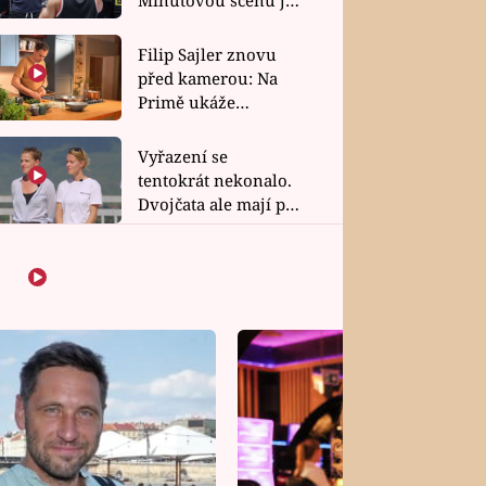
bez dubla
Filip Sajler znovu
před kamerou: Na
Primě ukáže
poctivou kuchyni i
rychlé recepty
Vyřazení se
tentokrát nekonalo.
Dvojčata ale mají po
uzavření třetí etapy
závodu nůž na krku
Šok v Kambodži.
Favoritky Chicas
končí, závod ukázal
svou nejtvrdší tvář