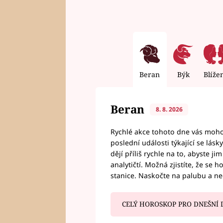
Beran
Býk
Blíže
Beran
8. 8. 2026
Rychlé akce tohoto dne vás mohou
poslední události týkající se lás
dějí příliš rychle na to, abyste 
analytičtí. Možná zjistíte, že se 
stanice. Naskočte na palubu a n
CELÝ HOROSKOP PRO DNEŠNÍ 