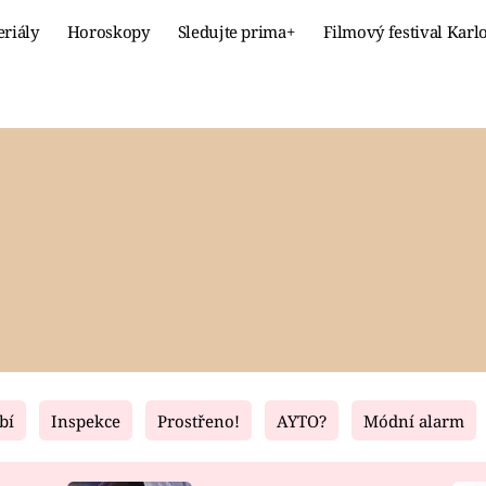
eriály
Horoskopy
Sledujte prima+
Filmový festival Karl
Celebrity
Recept
MÓDA A KRÁSA
HLAVNÍ JÍ
VZTAHY A SEX
SLADKÉ
PRIMA MAMINKA
ZDRAVÉ
bí
Inspekce
Prostřeno!
AYTO?
Módní alarm
Fresh
Living
RECEPTY
BYDLENÍ