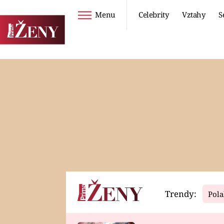
Menu
Celebrity
Vztahy
S
Seriály
Životní styl
ZOO
DIETY A HUBNUTÍ
PROSTŘENO!
CESTOVÁNÍ A
DOVOLENÁ
DUCH
ZDRAVÍ
Trendy:
Pola
Horoskopy
Video
ASTROČLÁNKY
SERIÁLY