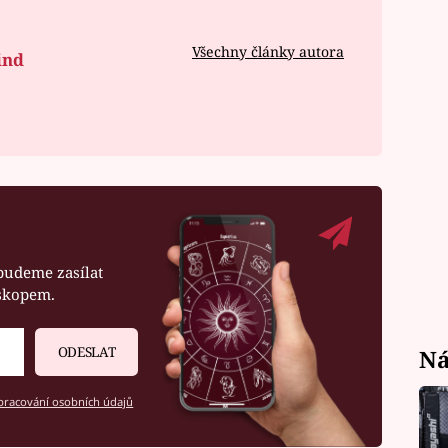
Všechny články autora
ind
budeme zasílat
oskopem.
ODESLAT
Ná
racování osobních údajů