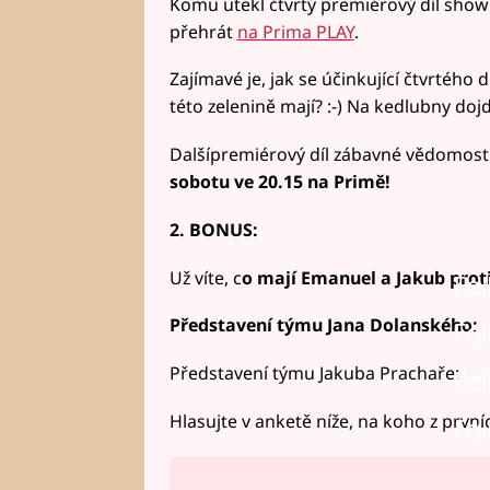
Komu utekl čtvrtý premiérový díl show
přehrát
na Prima PLAY
.
Zajímavé je, jak se účinkující čtvrtého 
této zelenině mají? :-) Na kedlubny do
Dalšípremiérový díl zábavné vědomos
sobotu ve 20.15 na Primě!
2. BONUS:
Už víte, c
o mají Emanuel a Jakub prot
Fai
Představení týmu Jana Dolanského:
Fai
Představení týmu Jakuba Prachaře:
Fai
Hlasujte v anketě níže, na koho z prvníc
Fai