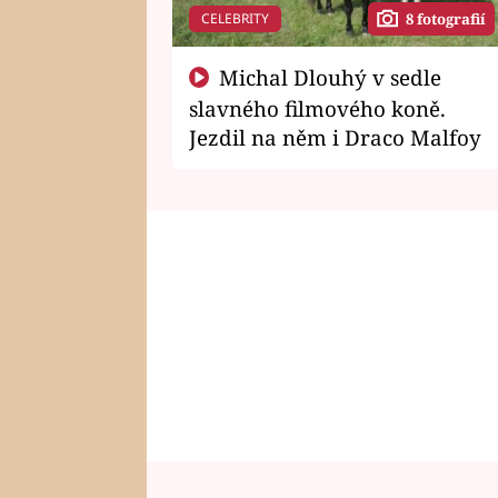
CELEBRITY
8 fotografií
Michal Dlouhý v sedle
slavného filmového koně.
Jezdil na něm i Draco Malfoy