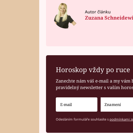
Autor článku
Zuzana Schneidew
Horoskop vždy po ruce
Zanechte nám váš e-mail a my vám 
pravidelný newsletter s vaším hor
Odesláním formuláře souhlasíte s
podmínkami zp