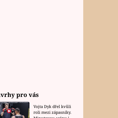
vrhy pro vás
Vojta Dyk dřel kvůli
roli mezi zápasníky.
Minutovou scénu jel