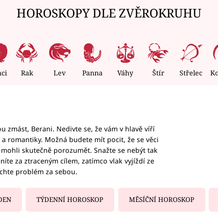
HOROSKOPY DLE ZVĚROKRUHU
nci
Rak
Lev
Panna
Váhy
Štír
Střelec
K
 zmást, Berani. Nedivte se, že vám v hlavě víří
ky a romantiky. Možná budete mít pocit, že se věci
jim mohli skutečně porozumět. Snažte se nebýt tak
honíte za ztraceným cílem, zatímco vlak vyjíždí ze
echte problém za sebou.
DEN
TÝDENNÍ HOROSKOP
MĚSÍČNÍ HOROSKOP