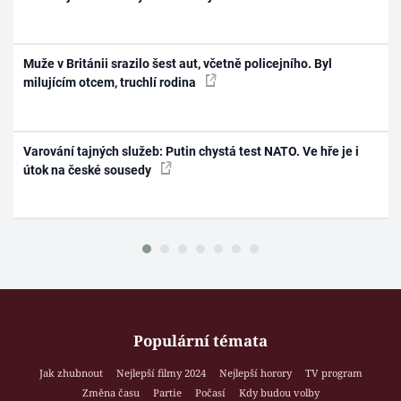
Muže v Británii srazilo šest aut, včetně policejního. Byl
milujícím otcem, truchlí rodina
Varování tajných služeb: Putin chystá test NATO. Ve hře je i
útok na české sousedy
Populární témata
Jak zhubnout
Nejlepší filmy 2024
Nejlepší horory
TV program
Změna času
Partie
Počasí
Kdy budou volby