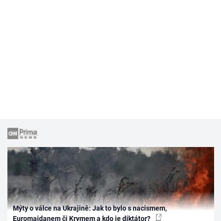
Mýty o válce na Ukrajině: Jak to bylo s nacismem,
Euromajdanem či Krymem a kdo je diktátor?