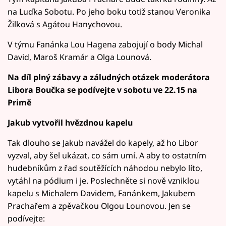
na Luďka Sobotu. Po jeho boku totiž stanou Veronika
Žilková s Agátou Hanychovou.
V týmu Fanánka Lou Hagena zabojují o body Michal
David, Maroš Kramár a Olga Lounová.
Na díl plný zábavy a záludných otázek moderátora
Libora Boučka se podívejte v sobotu ve 22.15 na
Primě
Jakub vytvořil hvězdnou kapelu
Tak dlouho se Jakub navážel do kapely, až ho Libor
vyzval, aby šel ukázat, co sám umí. A aby to ostatním
hudebníkům z řad soutěžících náhodou nebylo líto,
vytáhl na pódium i je. Poslechněte si nově vzniklou
kapelu s Michalem Davidem, Fanánkem, Jakubem
Prachařem a zpěvačkou Olgou Lounovou. Jen se
podívejte: