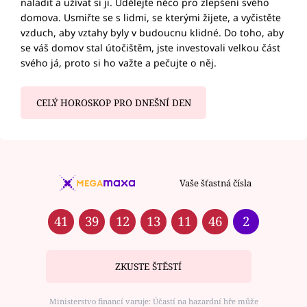
naladit a užívat si ji. Udělejte něco pro zlepšení svého
domova. Usmiřte se s lidmi, se kterými žijete, a vyčistěte
vzduch, aby vztahy byly v budoucnu klidné. Do toho, aby
se váš domov stal útočištěm, jste investovali velkou část
svého já, proto si ho važte a pečujte o něj.
CELÝ HOROSKOP PRO DNEŠNÍ DEN
Vaše šťastná čísla
41
39
12
13
11
46
2
ZKUSTE ŠTĚSTÍ
Ministerstvo financí varuje: Účastí na hazardní hře může