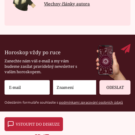
Všechny články autora
Horoskop vždy po ruce
Zanechte nám váš e-mail a my vám
budeme zasílat pravidelný newsletter s
vaším horoskopem.
ODESLAT
Odesláním formuláře souhlasíte s
podmínkami zpracování osobních údajů
VSTOUPIT DO DISKUZE