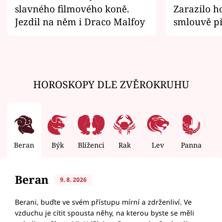
slavného filmového koně.
Zarazilo ho
Jezdil na něm i Draco Malfoy
smlouvě př
zemřít
HOROSKOPY DLE ZVĚROKRUHU
Beran
Býk
Blíženci
Rak
Lev
Panna
V
Beran
9. 8. 2026
Berani, buďte ve svém přístupu mírní a zdrženliví. Ve
vzduchu je cítit spousta něhy, na kterou byste se měli