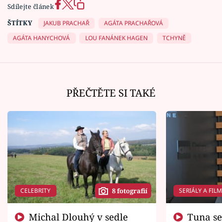
Sdílejte článek
ŠTÍTKY
JAKUB PRACHAŘ
AGÁTA PRACHAŘOVÁ
AGÁTA HANYCHOVÁ
LOU FANÁNEK HAGEN
TCHYNĚ
PŘEČTĚTE SI TAKÉ
CELEBRITY
SERIÁLY A FIL
8 fotografií
Michal Dlouhý v sedle
Tuna se chtěl vrátit domů.