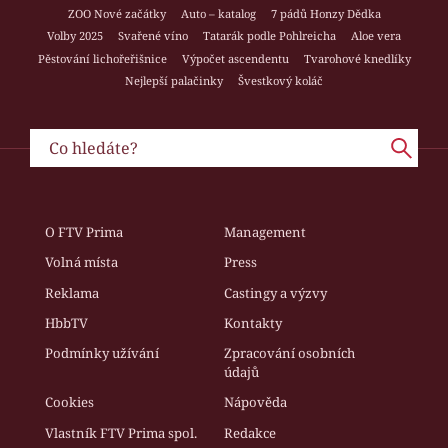
ZOO Nové začátky
Auto – katalog
7 pádů Honzy Dědka
Volby 2025
Svařené víno
Tatarák podle Pohlreicha
Aloe vera
Pěstování lichořeřišnice
Výpočet ascendentu
Tvarohové knedlíky
Nejlepší palačinky
Švestkový koláč
O FTV Prima
Management
Volná místa
Press
Reklama
Castingy a výzvy
HbbTV
Kontakty
Podmínky užívání
Zpracování osobních
údajů
Cookies
Nápověda
Vlastník FTV Prima spol.
Redakce