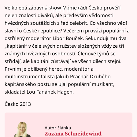
Velkolepá zábavná show Máme rádi Česko prověří
Failed to fetch
nejen znalosti diváků, ale především vědomosti
hvězdných soutěžících z řad celebrit. Co všechno vědí
slavní o České republice? Večerem provází populární a
ostřílený moderátor Libor Bouček. Sekundují mu dva
„kapitáni“ v čele svých družstev složených vždy ze tří
známých hvězdných osobností. Členové týmů se
střídají, ale kapitáni zůstávají ve všech dílech stejní.
Prvním je oblíbený herec, moderátor a
multiinstrumentalista Jakub Prachař. Druhého
kapitánského postu se ujal populární muzikant,
skladatel Lou Fanánek Hagen.
Česko 2013
Autor článku
Zuzana Schneidewind